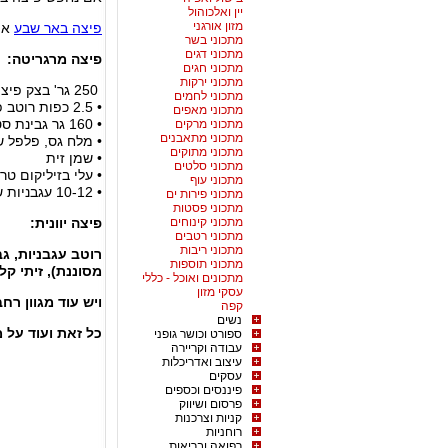
יין ואלכוהול
מזון אורגני
פיצה באר שבע
אפש
מתכוני בשר
מתכוני דגים
פיצה מרגריטה:
מתכוני חגים
מתכוני ירקות
250 גר' בצק פיצה
מתכוני לחמים
• 2.5 כפות רוטב פיצה בסיסי
מתכוני מאפים
• 160 גר גבינת סטרקינו חתוכה לקוביות
מתכוני מרקים
מתכוני מתאבנים
• מלח גס, פלפל ש
מתכוני מתוקים
• שמן זית
מתכוני סלטים
• עלי בזיליקום טר
מתכוני עוף
• 10-12 עגבניות שרי חצויים
מתכוני פירות ים
מתכוני פסטות
מתכוני קינוחים
פיצה יוונית:
מתכוני רטבים
מתכוני ריבות
רוטב עגבניות, גב
מתכוני תוספות
מסוננת), זיתי ק
מתכונים ואוכל - כללי
עסקי מזון
ויש עוד מגוון רח
קפה
נשים
כל זאת ועוד על 
ספורט וכושר גופני
עבודה וקריירה
עיצוב ואדריכלות
עסקים
פיננסים וכספים
פרסום ושיווק
קניות וצרכנות
רוחניות
רפואה ובריאות