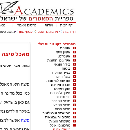
דף הבית
|
אודות
|
פרסום מאמר
|
מאמ
דף הבית
מתכונים ואוכל
עסקי מזון
מאכל פיצה
מאמרים בקטגוריות של:
אומנות
אימון אישי
מאכל פיצה
אינטרנט
אירועים וחתונות
בידור ופנאי
מאת:
אבי
|
עסקי מז
ביטוח
בניין ואחזקה
בעלי חיים
הודעות לעיתונות
פיצה היא המאכל 
חברה ומדינה
חוק ומשפט
חינוך ולימודים
כמו בכל מדינה ה
יופי וטיפוח
מדעי החברה
גם כאן בישראל י
מדעי הטבע
מדעי הרוח
בעיקר הילדים נמ
מחשבים וטכנולוגיה
מיסים וחשבונאות
פיצה
אפשר למצוא 
משפחה וזוגיות
מתכונים ואוכל
אם נחפש פיצה בא
בישול ואפיה