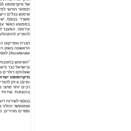
תמחור חודשי לפי
שימוש בכלים וייש
בממוצע כאשר עם 
וכדומה.
המעבר לע
להפריע להתנהלות
חברת אפריקוט הי
Accelerate) לאספקת שירותי ענן של מיקרוסופט Office 365.
"השימוש בתוכנות
ובישראל כבר נרשמ
שעלותם דולרים בודד
מיקרוסופט ישרא
ומים) וניתן להגד
רבים יותר מחצי 
בהוצאות. שירותי 
מסרים מהירים, סט