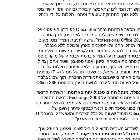
שר עבודתם מתאפיינת בניידות רבה, נוצר צורך ארגוני
שורת המיילים שתאפשר קיבולת גבוהה יותר וגישה מכל
ללא צורך בתחזוקה שוטפת ופתרון תקלות על ידי מנהל
לאחר התלבטות בין מספר פתרונות נבחר Office 365 כפיתרון האופטימאלי
הצרכים- שימוש בכלים המוכרים לעובדים, מתן הטבה
בשדרוג לגרסת Professional Office 2010, גישה לתיבת המייל מכל מקום
י מנהלי החנויות והסוכנים בארץ ובעולם ללא מגבלה,
 העובדים להנהלה והמזכירות לקביעת פגישות וניצול הזמן
, אבטחה מוגברת על המידע ברמת אבטחה של מיקרוסופט
 פתרונות אבטחה, סינון ואנטי ספאם), שטח אחסון גדול
לכל תיבת מייל ולבסוף, תחזוקה מלאה ופיתרון תקלות על ידי
צוות התמיכה של מיקרוסופט בישראל, כך שעבודתו של מנהל ה- IT מופנית
גיים האחרים שעמם מתמודדת החברה. תוך שבוע בלבד
תיבות המייל עברו לתשתית ענן מבוססת Office 365.
נפלד, מנהל תחום טכנולוגיות בארומה:
"תשתית הדואר
האלקטרוני בארומה הייתה מבוססת על Exchange 2003 ודרשה תחזוקה
קלות של עשרות משתמשים שנבעה ממגבלה של רוחב פס
ו בפני מספר חלופות אך לבסוף פיתרון הענן של
מיקרוסופט Office 365 היחיד שעונה על כלל הצרכים ומאפשר לי כמנהל IT
טכנולוגיות אחרות לטובת הארגון".
לשדרוג תשתית הדוא"ל הוביל לשינוי ואימוץ במודל ענן",
סמנכ"ל טכנולוגיות באפריקוט
, "בארומה, כמו במספר
ונים, מבינים את היתרונות הגלומים במעבר לשירות הענן