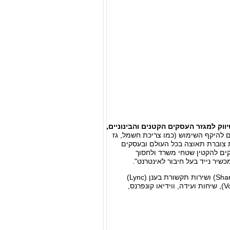
ווק למגזר העסקים הקטנים והבינוניים,
התאם להיקף השימוש (כמו צריכת חשמל, גז
ת צוברת תאוצה בכל העולם ובעסקים
ים להקטין שטחי משרד ולחסוך
שיר נייד בעל חיבור לאינטרנט".
בנוסף לשירות דואר אלקטרוני בענן, כוללת חבילת Office 365 שירות פורטל ארגוני בענן (SharePoint) ושירות תקשורת בענן (Lync)
שמאפשר הוזלה משמעותית בעלויות התקשורת של העסק וכולל: שיחות טלפון דרך המחשב (VoIP), שיחות ועידה, ווידיאו קונפרנס,