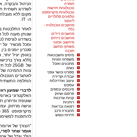
הניהול והבקרה, א
חומרה
טכנולוגיות חדשות
לשדרוג תשתית תק
טכנולוגיות מיקרוסופט
מקום ללא מגבלה ו
טלפונים סלולריים
ה- IT.
לינוקס
מחשבים וטכנולגיה -
כללי
מחשבים ניידים
שנותן מענה לכל 
מחשבים נייחים
מיחשוב ארגוני
ומכל מכשיר על יד
משחקי מחשב
סנכרון יומנים בין
תוכנה
באופן יעיל יותר
מיסים וחשבונאות
משפחה וזוגיות
(ללא צורך ברכישת
מתכונים ואוכל
של 25GB 
נשים
ספורט וכושר גופני
לאתגרים הטכנולו
עבודה וקריירה
הוחלפה התשתית וכל 
עיצוב ואדריכלות
עסקים
פיננסים וכספים
לדברי שמעון רוז
פרסום ושיווק
קניות וצרכנות
שוטפת ופיתרון ת
רוחניות
וגישה מרחוק. עמד
רפואה ובריאות
תחבורה ורכב
תיירות ונופש
להתפנות למשימות 
"הצורך של ארומה 
אומר שחר לסרי, 
הולך וגדל של ארג