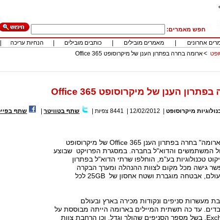
חפש מאמרים:
רים אחרונים
|
מאמרים מובילים
|
כותבים מובילים
|
הנחיות עריכה
|
ופט
ארומה בחרה בפתרון הענן של מיקרוסופט Office 365
רון הענן של מיקרוסופט Office 365
נולוגיות מיקרוסופט
|
12/02/2012
|
8441
צפיות
|
שתף בטוויטר
|
שתף בפייס
רשת בתי הקפה "ארומה" בחרה בפתרון הענן Office 365 של מיקרוסופט
ול המשתמשים והדוא"ל בחברה. במסגרת הפרויקט שבוצע
קוט טכנולוגיות בע"מ, הוחלפו שרתי הדוא"ל בפתרון
שר גישה מכל מקום לצוות ההנהלה ומערך הבקרה
והתפעול בארץ ובעולם, אבטחה מוגברת ושטח אחסון של 25GB לכל
ת מעשרות סניפים ונקודות מכירה בארץ ובעולם
בדים. עד כה תשתית המיילים בארומה הייתה מבוססת על
שרת Exchange 2003. בשל מספר הסניפים שהולך וגדל, וכן הרחבת צוות