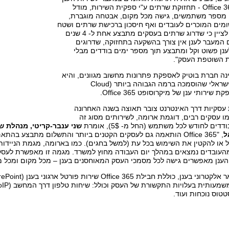
של מיקרוסופט Office 365 - תחזוקת שרתים ע"י ספקית השירות, מודל
 מספר משתמשים, גישה מכל מקום, אבטחה מוגברת,
ומים המוכרים לעובדים ואף חיסכון ברכישת שרתים ושטח
משרד. בנוסף, יש לציין כי שדרוג שרתים בעסקים מתבצע אחת ל- 4 שנים
המעבר לענן אין צורך בהשקעה בתחזוקה, שדרוגים
נן פשוט וקל ומתבצע תוך מספר ימים בודדים מבלי
 השוטפת העסק".
נה חברת בוטיק לאספקת פתרונות מחשוב מגוונים, והיא
הראשונה בשוק הישראלי שהוסמכה ברמה הגבוהה ביותר (Cloud
 עסקיות דרך האינטרנט צובר תאוצה בשנה האחרונה
ו עסקים רבים, דוגמת ארומה, לשירותים מסוג זה
ים לחודש לכל משתמש (החל מ- 5$), אומרת
שני ענבר-קריטי, מנהלת שי
ל
, "Office 365 הותאמה גם לעסקים הקטנים ביותר והתשלום מתבצע ב
יל או להקטין את השימוש בכל עת (למשל בחגים). כמו בארומה, מגמת הניידו
מהעובדים נמצאים במהלך יום העבודה מחוץ למשרד. מגמה זו מאפשרת לעסק
הענן מאפשרים גישה לכל מסמכי העסק המאוחסנים בענן – מכל מקום ומכל מכ
טוס נוכחות ועוד.