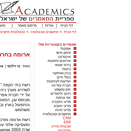
דף הבית
|
אודות
|
פרסום מאמר
|
מאמ
דף הבית
מחשבים וטכנולוגיה
טכנולוגיות מיקרוס
מאמרים בקטגוריות של:
אומנות
אימון אישי
ארומה בחרה בפת
אינטרנט
אירועים וחתונות
בידור ופנאי
מאת:
נר דלומי
|
טכ
ביטוח
בניין ואחזקה
בעלי חיים
הודעות לעיתונות
חברה ומדינה
חוק ומשפט
לשדרוג מערך ניה
חינוך ולימודים
על ידי חברת אפרי
יופי וטיפוח
מבוסס ענן, המאפ
מדעי החברה
מדעי הטבע
משתמש.
מדעי הרוח
מחשבים וטכנולוגיה
CRM
רשת ארומה מורכב
ERP
ומעסיקה אלפי עו
אבטחת מידע
גאדג'טים