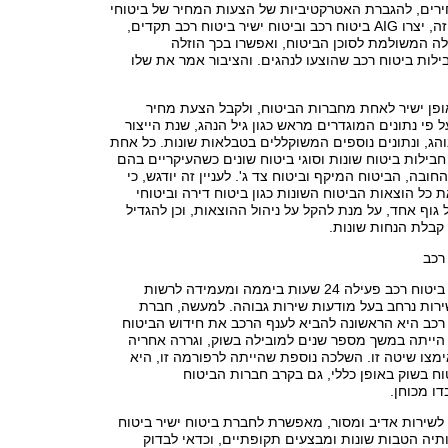
ירים, להגברת האטרקטיביות של הצעות המחיר של ביטוחי
רכב שונים. לעניין זה, יצרו AIG ביטוח רכב וביטוח ישיר ביטוח רכב תקדים,
לה המשולמת לסוכן הביטוח, ואפשרו בכך הוזלה
ות ביטוח רכב שהוצעו לנהגים. והציבור אמר את שלו
אופן ישיר לאחת מחברות הביטוח, ולקבל הצעת מחיר
פי נתונים המוגדרים מראש כגון גיל הנהג, שנת הייצור
והג, ונתונים נוספים המשוקללים בטבלאות שונות. כל אחת
ילות ביטוח שונות וסוגי ביטוח שונים כשהעיקריים בהם
חובה, הביטוח המיקף וביטוח צד ג'. לעניין זה יודגש, כי
ת כל הוצאות הביטוח השונות כגון ביטוח דירה וביטוחי
 גוף אחד, על מנת להקל על ניהול ההוצאות, וכן להגדיל
בלת הנחות שונות.
רכב
חברת ביטוח ישיר ביטוח רכב פעילה 24 שעות ביממה ומעמידה לרשות
ירות נרחב בעל מודעות שירות גבוהה. למעשה, חברת
 רכב היא הראשונה להביא לענף הרכב את חידוש הביטוח
 הייתה במשך מספר שנים למובילה בשוק, וגררה אחריה
צו שיטה זו. השלכה נוספת שהייתה לרפורמה זו, היא
וח בשוק באופן כללי, גם בקרב חברות הביטוח
ו מכוחן.
לשירות אדיב ומסור, מאפשרת לחברת ביטוח ישיר ביטוח
תיה הטבות שונות ומבצעים תקופתיים, וכדאי לבדוק