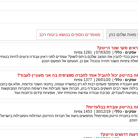
 מאת שלום כהן
מאמרים נוספים בנושא ביטוח רכב
ראים סקר שכר הייטק?
עסקים - כללי
|
07/03/20
|
1281
צפיות
יטק בכדי להבין את המצב שלכם ביחס לשוק? עומדים לפני ראיון עבודה ורוצים להיות בטוחים
ת ציפיות השכר תהיה נכונה? אם כן, הגעתם אל המקום הנכון.
בהייטק יכול להוביל אותי לחברה ספציפית בה אני מעוניין לעבוד?
עסקים - כללי
|
26/01/20
|
1377
צפיות
וש העבודה מתמקד פעמים רבות לא רק במשרה עצמה, בתנאי השכר וכדומה, אלא גם בחב
ובילות אשר רבים חושקים בעבודה בהן, חברות אשר מובילות את רשימת החברות המבוקשות ב
מציעות לעובדים, סביבת עבודה גמישה ואיכותית יותר, אופציות קידום נרחבות ועוד.
 בהייטק עובדת בבלעדיות?
עסקים - כללי
|
30/12/19
|
1453
צפיות
ודה בחברת הייטק מסויימת? מחפשים גישה אל חברות ההייטק הגדולות והמובילות בישראל? 
נכון.
עות דרושים הייטק?