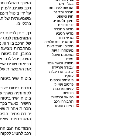
הצורך בהוזלת מח
בעלי חיים
הודעות לעיתונות
חברה ומדינה
על ידי ביטול העמ
חוק ומשפט
משמעותית של חביל
חינוך ולימודים
ברגליים.
יופי וטיפוח
מדעי החברה
כך, ניתן לפנות ב
מדעי הטבע
מדעי הרוח
המותאמת לנהג על 
מחשבים וטכנולוגיה
של הרכב בו הוא נ
מיסים וחשבונאות
מהחברות מציעה חב
משפחה וזוגיות
כמובן, הם ביטוח ה
מתכונים ואוכל
הצרכן יכול לרכז א
נשים
ספורט וכושר גופני
בריאות שונים אצל
עבודה וקריירה
את האפשרות של ק
עיצוב ואדריכלות
עסקים
ביטוח ישיר ביטוח 
פיננסים וכספים
פרסום ושיווק
קניות וצרכנות
לקוחותיה מערך ש
רוחניות
רפואה ובריאות
ביטוח ישיר ביטוח
תחבורה ורכב
הישיר, כאשר בכך
תיירות ונופש
חברות אחרות שאימ
ירידת מחירי הביט
המסורתיות, שאיבד
המודעות הגבוהה 
רכב להציע ללקוחו