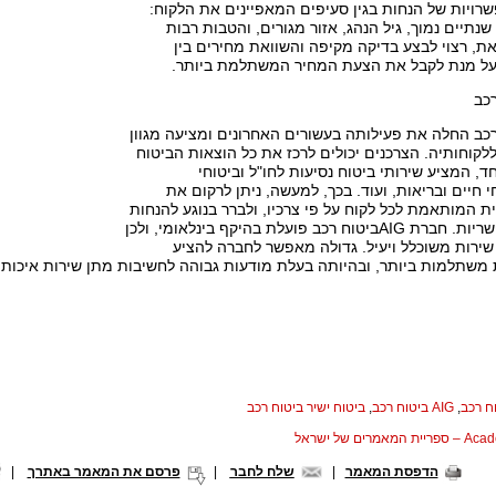
רויות של הנחות בגין סעיפים המאפיינים את הלקוח:
נתיים נמוך, גיל הנהג, אזור מגורים, והטבות רבות
את, רצוי לבצע בדיקה מקיפה והשוואת מחירים בין
על מנת לקבל את הצעת המחיר המשתלמת ביותר.
Aביטוח רכב החלה את פעילותה בעשורים האחרונים ומציעה מגוון
לקוחותיה. הצרכנים יכולים לרכז את כל הוצאות הביטוח
, המציע שירותי ביטוח נסיעות לחו"ל וביטוחי
 חיים ובריאות, ועוד. בכך, למעשה, ניתן לרקום את
המותאמת לכל לקוח על פי צרכיו, ולברר בנוגע להנחות
שונות והטבות אפשריות. חברת AIGביטוח רכב פועלת בהיקף בינלאומי, ולכן
ירות משוכלל ויעיל. גדולה מאפשר לחברה להציע
 משתלמות ביותר, ובהיותה בעלת מודעות גבוהה לחשיבות מתן שירות איכותי
ח רכב
,
AIG ביטוח רכב
,
ביטוח ישיר ביטוח רכב
המאמרים של ישראל
הדפסת המאמר
|
שלח לחבר
|
פרסם את המאמר באתרך
|