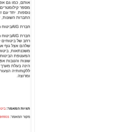
אותם, כמו גם אפש
מספר קילומטרים ש
נוספות. יחד עם ז
החברות השונות, 
חברת AIGביטוח רכב
חברת IG
רחב של ביטוחים ל
שלהם אצל גוף אחד
משכנתאות, ביטוחי
המעטפת הביטוחית 
הינה בעלת מערך ש
ללקוחותיה הצעות
ומרוצה.
תגיות המאמר:
ביטו
מקור המאמר:
Academics – ספריית 