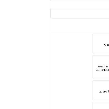
 כי
רה עצמה.
זכות תנאי
אם כן,