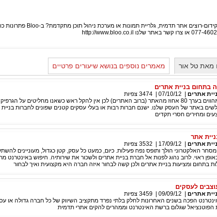
דום-רוצים אתר תדמית, גלריית תמונות או מערכת ניהול תוכן מתקדמת? ב-Bloo פתרונות כוללים לעסק – אתרי אינטרנט , תכנים
 מאת טל אור
מאמרים נוספים בנושא שיעורים פרטיים
 בתחום בניית אתרים
יית אתרים
|
07/10/12
|
3474
צפיות
טקסטים וגרפיקה מהווים בערך 80 אחוז מהאתר (ברוב האתרים) לכן אין להקל ראש כשאנו מחליטים על הגרפ
שים באתר של העסק שלנו. ישנם חברות רבות או בעלי עסקים קטנים שפונים לחברות בניית 
עים ומחירים חסרי תקדים
יית אתר
יית אתרים
|
17/09/12
|
3532
צפיות
סחר האלקטרוני הולך ותופס נפח פעילות. כיום, כמעט כל עסק, קטן כגדול, מעוניינים להשת
ופן ראוי. לרוב נהוג לפנות אל חברת בניית אתרים ולשכור את שירותיה. חיפוש באינטרנט מר
ת בתחום ומציעות בניית אתרים ולכן קשה לבחור איזה חברה היא מקצועית ואיך לבחור
וצבים לעסקים
יית אתרים
|
09/09/12
|
3459
צפיות
נטרנט הפכה בשנים האחרונות לחלק בלתי נפרד מתקציב השיווק של כל חברה גדולה או עסק
הפוטנציאל שגלום ברשת האינטרנט וממהרים להקים אתרי תדמית