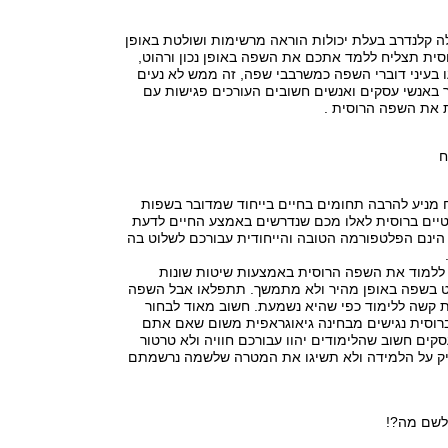
ה קלנדרב בעלת יכולות הוראה מרשימות ושולטת באופן
סית תצליח ללמד אתכם את השפה באופן נכון ורהוט,
 בעיני דוברי השפה כמשרבבי שפה, זה ממש לא נעים
 באנשי עסקים ואנשים חשובים העורכים פגישות עם
ת את השפה הרוסית .
ח
ח מניע להרבה תחומים בחיים בייחוד שמדובר בשפות
רטיים ברוסית לאלו מכם שנדרשים באמצע החיים לדעת
הינם הפלטפורמה הטובה והייחודית עבורכם לשלוט בה
ת ללמוד את השפה הרוסית באמצעות שיטות שונות
 בשפה באופן מהיר ולא מתמשך. תתפלאו אבל השפה
 קשה ללימוד כפי שהיא נשמעת. חשוב מאוד לבחור
ברוסית נגישים מבחינה גיאוגראפית משום שאם אתם
קים חשוב שהלימודים יהוו עבורכם חוויה ולא טרטור
יק על הלמידה ולא תשיגו את המטרה שלשמה נרשמתם
לשם מה?!