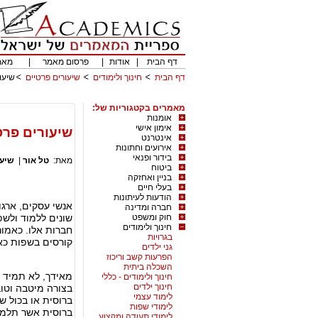
דף הבית
|
אודות
|
פרסום מאמר
|
מאמ
דף הבית
חינוך ולימודים
שיעורים פרטיים
שיעו
מאמרים בקטגוריות של:
אומנות
אימון אישי
שיעורים פרט
אינטרנט
אירועים וחתונות
בידור ופנאי
מאת:
טל אור
|
שיעו
ביטוח
בניין ואחזקה
בעלי חיים
הודעות לעיתונות
אנשי עסקים, ארגו
חברה ומדינה
חוק ומשפט
שונים ללמוד ולשפ
חינוך ולימודים
חברות אלו. כאמו
בגרויות
קורסים בשפות כאש
גני ילדים
הפרעות קשב וריכוז
השכלה ביתית
מאידך, לא תמיד ה
חינוך ולימודים - כללי
חינוך ילדים
בצורה מיטבה וטו
לימוד עצמי
ברוסית או בכול 
לימודי שפות
ברוסית אשר תלמדו
לימודי תעודה ומקצוע