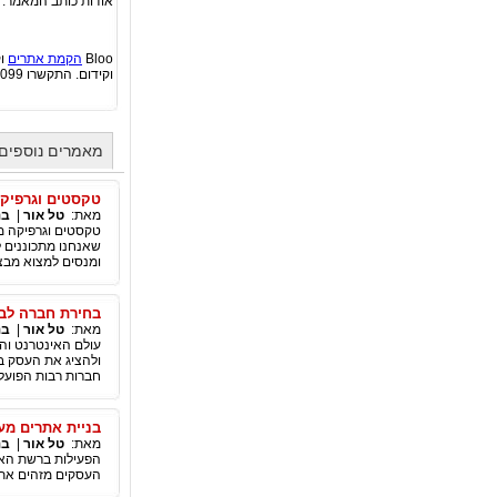
אודות כותב המאמר:
Bloo
הקמת אתרים
וקי
וקידום. התקשרו 077-4602099 או צרו קשר באתר שלנו http://www.bloo.co.il
מאמרים נוספים
טקסטים וגרפיקה
מאת:
טל אור
|
בנ
שאנחנו מתכוננים ל
ומנסים למצוא מבצ
בחירת חברה לבנ
מאת:
טל אור
|
בנ
עולם האינטרנט והמ
ולהציג את העסק בא
חברות רבות הפועלו
בניית אתרים מע
מאת:
טל אור
|
בנ
הפעילות ברשת האי
העסקים מזהים את 