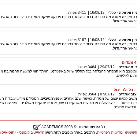
יין ואחזקה - כללי
|
16/08/12
|
3411
צפיות
 ואין זה משנה מה הסיבה. ברור כי עומד בפניכם פרויקט שייקח מזמנכם היקר. רוב האנשים 
ראש אחד גדול.
יין ואחזקה - כללי
|
16/08/12
|
3187
צפיות
 ואין זה משנה מה הסיבה. ברור כי עומד בפניכם פרויקט שייקח מזמנכם היקר. רוב האנשים 
ראש אחד גדול.
יית אתרים
|
29/07/12
|
3464
צפיות
ומעוצב הוא המפתח להצלחה בכל תהליך שיווק באינטרנט, האתר הוא למעשה החנות בה מצ
תים לגולשים.
 כל ילד יכול
צוב אתרים
|
07/07/12
|
3564
צפיות
ים למגוון עצום של מטרות, כאשר ישנם אתרים אינפורמטיביים, המכילים מידע ועובדות חש
ים רכישה, ביצוע פעולות או מציעים משחקים ברשת, אתרים עסקיים משולבים, המציעים שיל
ורכישת מוצרים,
כל הזכויות שמורות
© 2008
CADEMICS
A
השימוש
ומדיניות הפרטיות
. התכנים באתר מופצים תחת רשיון
קראייטיב קומונס - ייחוס-איסור יצירות נ