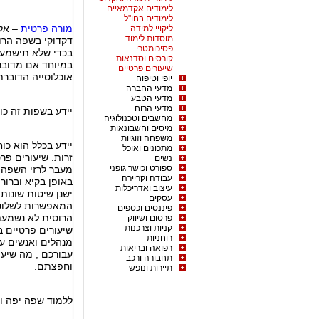
לימודים אקדמאיים
לימודים בחו"ל
מורה פרטית
– אל
ליקויי למידה
מוסדות לימוד
דקדוקי בשפה הרו
פסיכומטרי
בכדי שלא תישמעו
קורסים וסדנאות
במיוחד אם מדובר
שיעורים פרטיים
אוכלוסייה הדובר
יופי וטיפוח
מדעי החברה
מדעי הטבע
מדעי הרוח
יידע בשפות זה כו
מחשבים וטכנולוגיה
מיסים וחשבונאות
משפחה וזוגיות
יידע בכלל הוא כו
מתכונים ואוכל
זרות. שיעורים פ
נשים
ספורט וכושר גופני
מעבר לרזי השפה 
עבודה וקריירה
באופן בקיא וברור.
עיצוב ואדריכלות
ישנן שיטות שונו
עסקים
המאפשרות לשלוט
פיננסים וכספים
הרוסית לא נשמעת
פרסום ושיווק
קניות וצרכנות
שיעורים פרטיים 
רוחניות
מנהלים ואנשים עס
רפואה ובריאות
עבורכם , מה שיע
תחבורה ורכב
וחפצתם.
תיירות ונופש
ללמוד שפה יפה ו