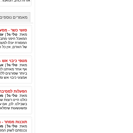
אודות כותב המאמר:
מאמרים נוספים 
סושי כשר - מסעד
מאת:
טלי גל
|
עס
המאכל היפני מתבסס
המסורת יוכלו למצ
של האדם, אין כל ה
מטפי כיבוי אש 
מאת:
טלי גל
|
אב
אף אחד מאיתנו לא
ביותר שפורצים ללא
אמצעי כיבוי אש ומ
הפעלות למסיבת 
מאת:
טלי גל
|
מס
כולנו היינו רוצות
בשבילנו. לכן, אם 
ומשעשעות שימלאו 
תוכנות מסחר -
מאת:
טלי גל
|
מט
נכנסתם לשוק המט"