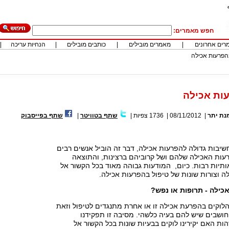
חפש מאמרים:
רים אחרונים
|
מאמרים מובילים
|
כותבים מובילים
|
הנחיות עריכה
|
הפרעות אכילה
ות אכילה
ת יתר
|
08/11/2012
|
1736
צפיות
|
שתף בטוויטר
|
שתף בפייסבוק
שיבות גדולה להפרעות אכילה, דבר זה הוביל אנשים רבים
עות האכילה שלהם ושל קרוביהם ברצינות, והתוצאה
ותיות רבות. כיום, המודעות גבוהה מאוד בכל הקשור אל
לה וצורות שונות של טיפול בהפרעות אכילה.
כילה - תרופות או נפש?
לוקים בהפרעת אכילה זו או אחרת מתנגדים לטיפול וזאת
ושבים שיש להם בעיה כלשהי. מסיבה זו תפקידנו
הות האם יקירינו לוקים בבעיות שונות בכל הקשור אל