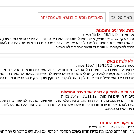
מאת טלי גל
מאמרים נוספים בנושא השמנת יתר
ות, אירועים והזמנות
קי מזון
|
19/11/12
|
1518
צפיות
 בעיקר על אורז בחומץ, אצות מאכל ותוספות. המרכיב ההכרחי היחידי בסושי הוא האורז, ש
וא אורז סושי כשר כמעט בכל מרכול בישראל. את שאר המרכיבים בסושי אפשר להתאים להע
כרח להוסיף לסושי פירות ים ושאר מרכיבים לא כשרים.
- לא לשחק באש
טחת הבית
|
19/11/12
|
1957
צפיות
 רוצה להיתקע במקרה חירום בלי אמצעי הגנה והצלה. ידוע ששריפות הן אחד ממקרי החירום
 כל התראה וקשים לשליטה, ומבלי שאנחנו אפילו שמים לב. שריפות עלולות להיגמר בתוצאות 
ערכות כיבוי אש מצילות חיי אדם ולכן חשוב להקפיד להתקין אותן במקום המגורים ובמקום הע
רווקות - להפיק עבורה את הערב המושלם
יבות רווקים ורווקות
|
15/11/12
|
1549
צפיות
 שתהיה לנו את מסיבת הרווקות החלומית, זאת שלא נשכח אף פעם ושתזכיר לנו שהחברות שלנ
עליכן לארגן מסיבה עבור חברה טובה שלכן שעומדת להתחתן, כדאי לחשוב על מגוון פעילויות מע
את האירוע המרגש.
 מספקות את הסחורה
"ח
|
15/11/12
|
1675
צפיות
ח והתחלתם להבין מה בדיוק קורה בעולם המחסר העולמי. עם זאת, חשוב לזכור כי אחד המר