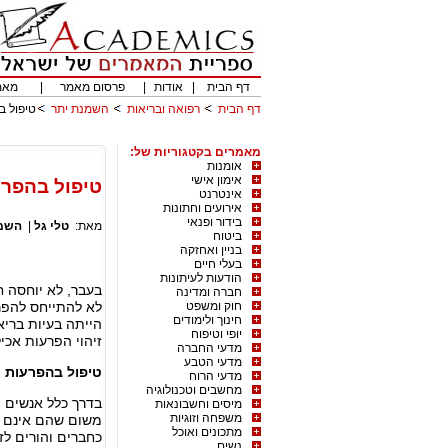
דף הבית
|
אודות
|
פרסום מאמר
|
מאמ
דף הבית
רפואה ובריאות
השמנת יתר
טיפול ב
מאמרים בקטגוריות של:
אומנות
אימון אישי
טיפול בהפרע
אינטרנט
אירועים וחתונות
בידור ופנאי
מאת:
טלי גל
|
השמנ
ביטוח
בניין ואחזקה
בעלי חיים
הודעות לעיתונות
בעבר, לא יוחסה ח
חברה ומדינה
חוק ומשפט
לא להתייחס להפר
חינוך ולימודים
הייתה בעיות בריא
יופי וטיפוח
זיהוי הפרעות אכי
מדעי החברה
מדעי הטבע
טיפול בהפרעות א
מדעי הרוח
מחשבים וטכנולוגיה
בדרך כלל אנשים ה
מיסים וחשבונאות
משפחה וזוגיות
משום שהם אינם ח
מתכונים ואוכל
כחברים והורים לז
נשים