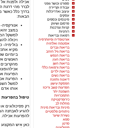
אכילה ולפנות אל
ספורט וכושר גופני
לברר מהי דרגת הח
עבודה וקריירה
בדרך כלל כאשר מ
עיצוב ואדריכלות
עסקים
הבאות:
פיננסים וכספים
פרסום ושיווק
אנורקסיה- 
קניות וצרכנות
במצב זהאות
רוחניות
למשקל המוג
רפואה ובריאות
אורטופדיה ופיזותרפיה
ויכולה להוב
אסטמה ואלרגיה
בולימיה- כ
בריאות גברים
מקיא אתכל 
בריאות גיל הזהב
ביומיום שכ
בריאות הנפש
האנשים אש
בריאות העין
בריאות השן
מהקרובים 
בריאות ורפואה כללי
אכילהופונה
בריאות ילדים
הפרעות אכ
בריאות נשים
הפרעת אכיל
דיאטה ותזונה
למשל השמנ
הפסקת עישון
הפרעות קשב וריכוז
אותו אדם ז
השמנת יתר
התמכרויות
טיפול בהפרעות 
כירופרקטיקה
מחלות לב
רק פסיכולוגים א
מיניות ובריאות מינית
להגיע לאבחנה המ
ניתוחים פלסטיים
נשירת שיער
להפרעות אכילה.
ספא
סרטן
כאן איש המקצוע 
פיזיולוגייה