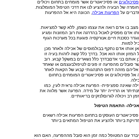
פסיכולוגים
או פסיכיאטרים אשר מומחים בתחום ויכולים
ומרה של הבעיה ולהציע לנו את דרכי הטיפול המומלצות.
דברים על
הפרעות אכילה
, הכוונה היא אל ההפרעות
מצב בו אדם רואה את עצמו כשמן, ללא קשר למציאות.
ו אדם מפסיק לאכול בהדרגה את רוב המזונות ומגיע
דר כסכנת חיים.אנורקסיה פוגעת בכל מערכות הגוף
יל למוות.
אן אותו אדם נתקף בבולמוסים של אכילה ולאחר מכן
המזון אותו הוא אכל. בדרך כלל קשה לזהות בעיה זו
ן אותם בני אדםבדרך כלל נשארים במשקל קבוע. רוב
ר סובלים מהפרעה זו פונים לטיפולבעצמם או שאחד
אליהם מזהה דפוס התנהגותי קבוע של הקאות לאחר
 אל פסיכולוגים או פסיכיאטרים המומחים בתחום
ילה.
ה שאינה ספציפית- הפרעת אכילה נראית לעין, כמו
תיתר או הרזייה יתר על מידה. הפרעה אשר מלווה את
מן רב ויכולה לגרוםלנזקים בריאותיים.
אכילה- התאמת הטיפול
ו פסיכיאטרים העוסקים בתחום הפרעות אכילה רשאים
דויקת ביותר ולהציע את הטיפול המתאים ביותר
יברר עם המטופל כמה זמן הוא סובל מההפרעה, האם הוא