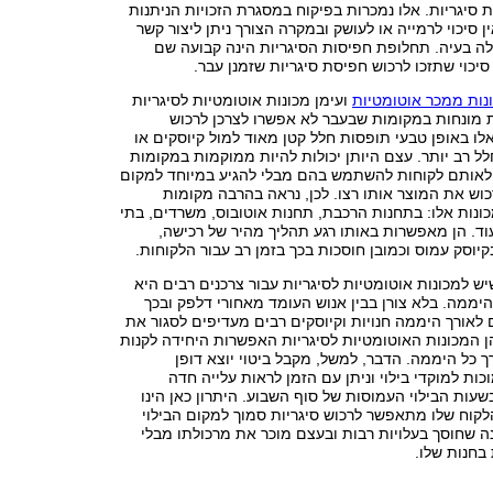
 סיגריות. אלו נמכרות בפיקוח במסגרת הזכויות הניתנות
ן סיכוי לרמייה או לעושק ובמקרה הצורך ניתן ליצור קשר
לה בעיה. תחלופת חפיסות הסיגריות הינה קבועה שם
סיכוי שתזכו לרכוש חפיסת סיגריות שזמנן עבר.
נות ממכר אוטומטיות
ועימן מכונות אוטומטיות לסיגריות
ת מונחות במקומות שבעבר לא אפשרו לצרכן לרכוש
 אלו באופן טבעי תופסות חלל קטן מאוד למול קיוסקים או
לל רב יותר. עצם היותן יכולות להיות ממוקמות במקומות
אותם לקוחות להשתמש בהם מבלי להגיע במיוחד למקום
וש את המוצר אותו רצו. לכן, נראה בהרבה מקומות
ונות אלו: בתחנות הרכבת, תחנות אוטובוס, משרדים, בתי
וד. הן מאפשרות באותו רגע תהליך מהיר של רכישה,
קיוסק עמוס וכמובן חוסכות בכך בזמן רב עבור הלקוחות.
שיש למכונות אוטומטיות לסיגריות עבור צרכנים רבים היא
 היממה. בלא צורן בבין אנוש העומד מאחורי דלפק ובכך
לאורך היממה חנויות וקיוסקים רבים מעדיפים לסגור את
 המכונות האוטומטיות לסיגריות האפשרות היחידה לקנות
ך כל היממה. הדבר, למשל, מקבל ביטוי יוצא דופן
כות למוקדי בילוי וניתן עם הזמן לראות עלייה חדה
עות הבילוי העמוסות של סוף השבוע. היתרון כאן הינו
הלקוח שלו מתאפשר לרכוש סיגריות סמוך למקום הבילוי
ה שחוסך בעלויות רבות ובעצם מוכר את מרכולתו מבלי
בחנות שלו.