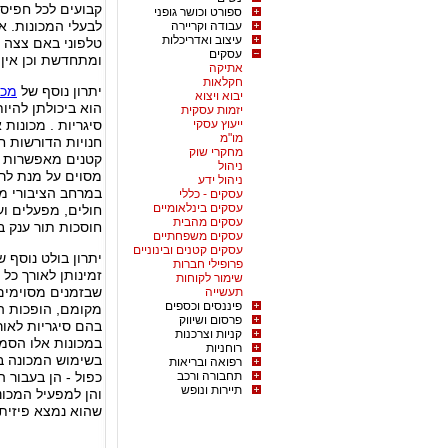
קבועים לכל חפיסת
ספורט וכושר גופני
לבעלי המכונות. אי
עבודה וקריירה
עיצוב ואדריכלות
טלפוני באם צצה 
עסקים
ומתחדשת וכן אין 
אתיקה
חקלאות
יתרון נוסף של
מכו
יבוא ויצוא
הוא ביכולתן להיו
יזמות עסקית
ייעוץ עסקי
סיגריות . מכונות
מו"מ
חנויות הדורשות ח
מחקרי שוק
קטנים מאפשרות ל
ניהול
מסוים על מנת לרכ
ניהול ידע
במרחב הציבורי מכ
עסקים - כללי
עסקים בינלאומיים
חולים, מפעלים וע
עסקים מהבית
חוסכות תור ענק ב
עסקים משפחתיים
עסקים קטנים ובינוניים
יתרון בולט נוסף 
פרופילי חברות
זמינותן לאורך כל
שימור לקוחות
שבזמנים מסוימים 
תעשייה
פיננסים וכספים
מקומם, הופכות הן
פרסום ושיווק
בהם סיגריות לאור
קניות וצרכנות
במכונות אלו הסמו
רוחניות
בשימוש המכונה בש
רפואה ובריאות
תחבורה ורכב
כפול - הן בעבור 
תיירות ונופש
והן למפעיל המכונ
שהוא נמצא פיזית 