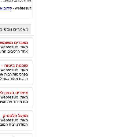
אודות כותב המאמר:
webresult -
קידום א
מאמרים נוספים מאת webresult -
מצברים משומשי
מאת:
webresult - קידום אתרים
אחד הרכיבים החשוב
סוכנות ביטוח – 
מאת:
webresult - קידום אתרים
בפרסומות רבות אנו
הרבה מאוד כסף לח
צימרים בצפון לז
מאת:
webresult - קידום אתרים
מה מייחד את הצימר
מפעל פלסטיק
מאת:
webresult - קידום אתרים
המודרניזציה המוב