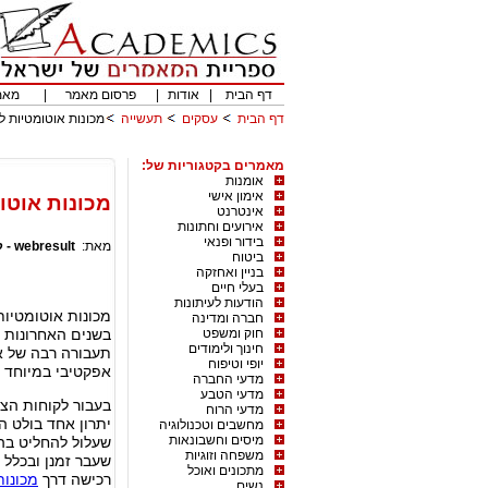
דף הבית
|
אודות
|
פרסום מאמר
|
מאמ
דף הבית
עסקים
תעשייה
מכונות אוטומטיות לס
מאמרים בקטגוריות של:
אומנות
אימון אישי
מכונות אוטו
אינטרנט
אירועים וחתונות
בידור ופנאי
מאת:
webresult - קידום אתרים
ביטוח
בניין ואחזקה
בעלי חיים
הודעות לעיתונות
מכונות אוטומטיות
חברה ומדינה
חוק ומשפט
בשנים האחרונות ל
חינוך ולימודים
תעבורה רבה של אנ
יופי וטיפוח
אפקטיבי במיוחד ל
מדעי החברה
מדעי הטבע
בעבור לקוחות הצר
מדעי הרוח
יתרון אחד בולט הו
מחשבים וטכנולוגיה
מיסים וחשבונאות
שעלול להחליט בהח
משפחה וזוגיות
שעבר זמנן ובכלל 
מתכונים ואוכל
רכישה דרך
מכונות
נשים