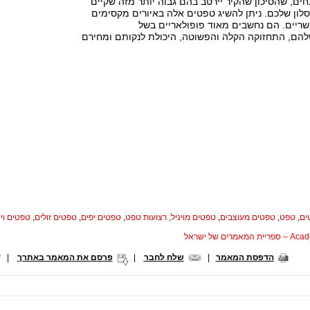
ם, שהסיכון שהקיר יירטב בהם גבוה יותר מזה שקיים
לון שלכם. ניתן להשיג טפטים אלה באיורים מקסימים
שריים. הם נחשבים מאוד פופולאריים בשל
שלהם, התחזוקה הקלה והפשוטה, היכולת לנקותם ומחירם
ים
,
טפט
,
טפטים מעוצבים
,
טפטים מויניל
,
רצועות טפט
,
טפטים יפים
,
טפטים זולים
,
טפטים וינ
המאמרים של ישראל
הדפסת המאמר
|
שלח לחבר
|
פרסם את המאמר באתרך
|