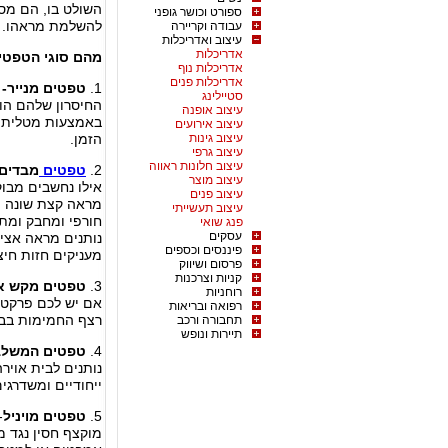
השולט בו, הם מסו
ספורט וכושר גופני
להשלמת מראהו.
עבודה וקריירה
עיצוב ואדריכלות
אדריכלות
מהם סוגי הטפטים
אדריכלות נוף
אדריכלות פנים
1.
טפטים מנייר-
ט
סטיילינג
החיסרון שלהם הו
עיצוב אופנה
באמצעות מטלית ל
עיצוב אירועים
עיצוב גינות
הזמן.
עיצוב גרפי
עיצוב חלונות ראווה
2.
טפטים
מבדים-
עיצוב מוצר
אילו נחשבים מבוק
עיצוב פנים
מראה קצת שונה ו
עיצוב תעשייתי
חורפי ומחבק ומת
פנג שואי
עסקים
נותנים מראה אציל
פיננסים וכספים
מעניקים חזות חיצ
פרסום ושיווק
קניות וצרכנות
3.
טפטים מקש א
רוחניות
אם יש לכם פרקטי
רפואה ובריאות
רצף החמימות בבית
תחבורה ורכב
תיירות ונופש
4.
טפטים המשלבי
נותנים לבית אויר
ייחודיים ומשדרגי
5.
טפטים מויניל
-
מוקצף חסין נגד מ