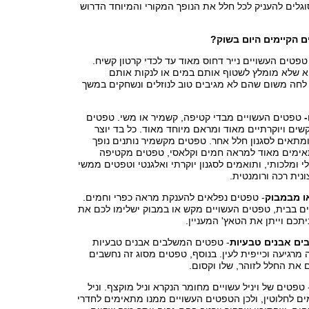
גלים להעניק לכל חלל את הנופך המקורי והמיוחד הדרוש
 הקיימים היום בשוק?
פטים העשויים נייר דחוס מאוד עד לכדי קרטון קשיח.
א שלא מומלץ לשטוף אותם במים או לנקות אותם
חה משום שהם לא מגיבים טוב לנוזלים ונשחקים במשך
טפטים העשויים מבדי קטיפה, קשמיר או משי. טפטים
שים ויוקרתיים מאוד ומראם מיוחד מאוד. כל בד יוצר
מתאים לסגנון חלל אחר. טפטים מקשמיר נותנים נופך
אימים מאוד למראה חמים וקלאסי, טפטים מקטיפה
י ומלכותי, ותואמים לסגנון יוקרתי ואלגנטי וטפטים ממשי
ונית רכה ורומנטית.
ו מבמבוק
- טפטים נפלאים להענקת מראה כפרי וחמים.
ם בבית, טפטים העשויים מקש או במבוק ישלימו לכם את
כם וייתן את הטאץ' המעניין.
ם אבנים טבעיות
- טפטים המשלבים אבנים טבעיות
ה מרגיעה וכייפית לעין. בנוסף, טפטים מסוג זה נחשבים
ם את החלל לזוהר, שלו וקסום.
 טפטים של ויניל עשויים מחומר הנקרא וניל מוקצף. וניל
ים לחלוטין, ולכן הטפטים העשויים ממנו מתאימים לחדרי