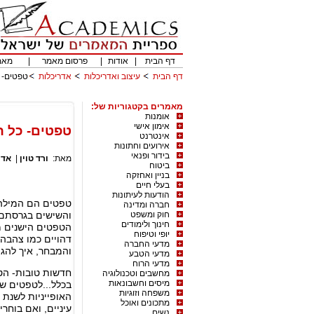
דף הבית
|
אודות
|
פרסום מאמר
|
מאמ
דף הבית
עיצוב ואדריכלות
אדריכלות
טפטים- כ
מאמרים בקטגוריות של:
אומנות
אימון אישי
טפטים- כל הס
אינטרנט
אירועים וחתונות
בידור ופנאי
מאת:
ורד טוין
|
אדר
ביטוח
בניין ואחזקה
בעלי חיים
הודעות לעיתונות
טפטים הם המילה 
חברה ומדינה
חוק ומשפט
והשישים בגרסתם ה
חינוך ולימודים
הטפטים הישנים מ
יופי וטיפוח
דהויים כמו צהבהב
מדעי החברה
והמבחר, איך להגי
מדעי הטבע
מדעי הרוח
חדשות טובות- הט
מחשבים וטכנולוגיה
מיסים וחשבונאות
משפחה וזוגיות
מתכונים ואוכל
עיניים, ואם בוחרי
נשים