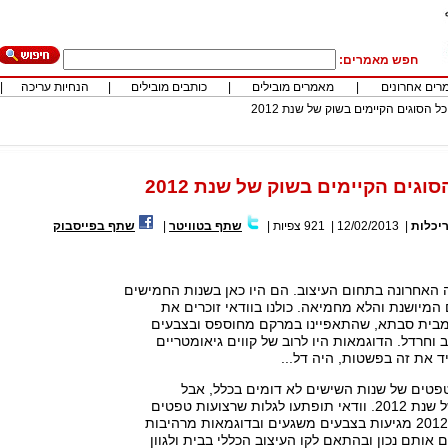
חפש מאמרים:
רים אחרונים
|
מאמרים מובילים
|
כותבים מובילים
|
הנחיות עריכה
|
ל הסוגים הקיימים בשוק של שנת 2012
וגים הקיימים בשוק של שנת 2012
יכלות
|
12/02/2013
|
921
צפיות
|
שתף בטוויטר
|
שתף בפייסבוק
האחרונה בתחום העיצוב. הם היו כאן בשנות החמישים
מיושנת והלא מחמיאה. כולנו בוודאי זוכרים את
בית סבתא, שהתאפיינו במרקם מחוספס ובצבעים
 וחרדל. הדוגמאות היו לרוב של קווים גיאומטריים
ד את זה בפשטות, היה דל...
פטים של שנות השישים לא דומים בכלל, אבל
בכלל...לטפטים של שנת 2012. וודאי תופתעו לגלות שרצועות טפטים
האופייניות לשנת 2012 מגיעות בצבעים משגעים ובדוגמאות מרהיבות
ם אותם נכון ובהתאם לקו העיצוב הכללי בבית ולגוון