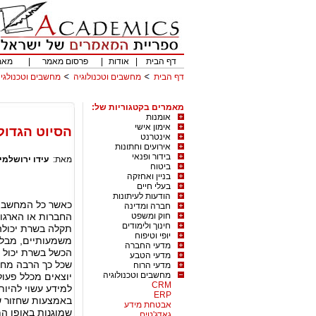
דף הבית
|
אודות
|
פרסום מאמר
|
מאמ
דף הבית
מחשבים וטכנולוגיה
מחשבים וטכנולגיה
מאמרים בקטגוריות של:
אומנות
אימון אישי
הסיוט הגדול
אינטרנט
אירועים וחתונות
בידור ופנאי
מאת:
עידו ירושלמי
ביטוח
בניין ואחזקה
בעלי חיים
הודעות לעיתונות
כאשר כל המחשבי
חברה ומדינה
חוק ומשפט
החברות או הארגונ
חינוך ולימודים
תקלה בשרת יכולה 
יופי וטיפוח
משמעותיים, מבלי
מדעי החברה
הכשל בשרת יכול 
מדעי הטבע
שכל כך הרבה מחש
מדעי הרוח
מחשבים וטכנולוגיה
יוצאים מכלל פעול
CRM
למידע עשוי להיות
ERP
אבטחת מידע
שמוגנות באופן המ
גאדג'טים