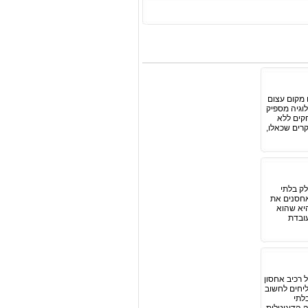
 מקום עצום
לוגיה מספיק
קים ללא
רים שכאלו,
" (RAID) - מושג שמהווה חלק בלתי
אחסנים את
היא שהוא
עובדת
 רכיב אחסון
ליחים לחשוב
לתי