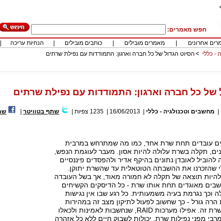
חפש מאמרים:
רים אחרונים
|
מאמרים מובילים
|
כותבים מובילים
|
הנחיות עריכה
|
 - כללי
הסיוט הגדול של כל חברה וארגון: התמודדות עם נפילת שרתים
 של כל חברה וארגון: התמודדות עם נפילת שרתים
|
מחשבים וטכנולגיה - כללי
|
16/06/2013
|
1235
צפיות
|
שתף בטוויטר
|
שת
ם עובדים תחת שרת אחד, כמו מה שמתרחש במרבית
ים, תקלה בשרת עלולה להיות אסון. מעבר לעוגמת הנפש,
להוביל לאובדן נתונים בהיקף אדיר ולהפסדים פיננסיים
 שהזכרנו את ההשבתה הטוטאלית עד שהשרת יתוקן.
להיות תוצאה של תקלה לא חמורה מאוד, אך בשל העובדה
בים מאוגדים תחת אותו שרת - כל הדיסקים הקשיחים
ה וכך נגרמת בעיה משמעותית. כל רגע שבו אין נגישות
 הרה גורל - כך שחשוב לפעול לתיקון מצב זה במהירות
באמצעות שחזור שרת זה. אפילו מערכות RAID, שנחשבות לאמינות ולכאלו
רבי מפני נפילות שרת, יכולות לשבוק חיים ללא כל אזהרה