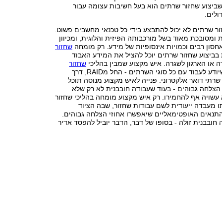
שביצוע שחזור שרתים הוא בעל חשיבות עצומה עבור
ולים.
זור שרתים לא יכול להתבצע בידי כל טכנאי מחשבים פשוט.
ת ומסובכת מאוד בשל מורכבותה הפיזית והלוגית, ומכיוון
חסון רבים וכמויות אינסופיות של מידע. רק מומחה
שחזור
בביצוע שחזור שרתים יוכל להציל את המידע האבוד
 או הארגון לשגרה. איש מקצוע שמבין בהליכי
שחזור
הוא כזה שיודע לעבוד עם כל סוגי השרתים - החל מRAID, דרך
EXC ועד שרתי דואר אלקטרוני. פנייה לאיש מקצוע מנוסה תוכל
 הצלחה גבוהים - בעוד שעבודה חובבנית לא רק שלא
עשויה אף להחמירו. רק איש מקצוע מומחה בהליכי שחזור
ו מעבדה ייעודית לשם עבודות שחזור, שבה הציוד
התנאים האופטימאליים שיאפשרו אחוזי הצלחה גבוהים.
ובבנית זולה - בסופו של דבר, הדבר יוביל להפסד אדיר