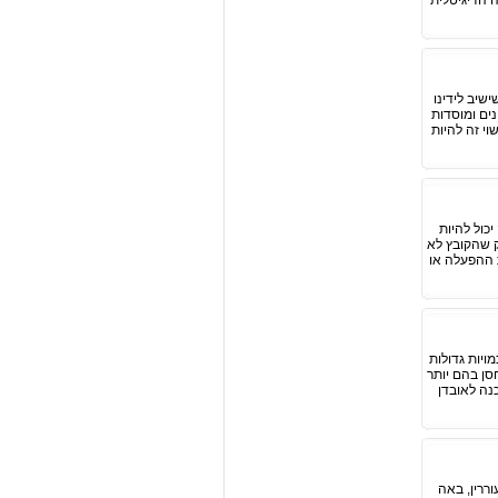
 הדיגיטלית
שיב לידינו
ים ומוסדות
י זה להיות
כול להיות
ק שהקובץ לא
ת ההפעלה או
סוגל להכיל כמויות גדולות
סן בהם יותר
כנה לאובדן
ררין, באה