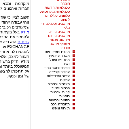
מוקדמת - ומכאן 
חומרה
טכנולוגיות חדשות
חברות וארגונים גד
טכנולוגיות מיקרוסופט
טלפונים סלולריים
חשוב לציין כי שח
לינוקס
זוהי עבודה ייחודי
מחשבים וטכנולגיה -
שמעורבים רכיבי א
כללי
מחשבים ניידים
מידע
בעל בקיאות 
מחשבים נייחים
ולהחזיר את החברה
מיחשוב ארגוני
שרתים
משחקי מחשב
HANGE
תוכנה
להבטיח לנו אחוזי
מיסים וחשבונאות
משפחה וזוגיות
תעזור למצב, אלא 
מתכונים ואוכל
מידע יחזיק ברשות
נשים
המשוכלל ביותר ו
ספורט וכושר גופני
אל תתפתו להצעה ח
עבודה וקריירה
של זמן וכסף.
עיצוב ואדריכלות
עסקים
פיננסים וכספים
פרסום ושיווק
קניות וצרכנות
רוחניות
רפואה ובריאות
תחבורה ורכב
תיירות ונופש