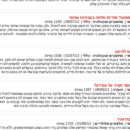
החתונה ומהברית - כל אלו עשויים יום בהיר אחד להיעלם. כשהמוח לא חד כמו שהיה, המדיה
ק בלתי נפרד מהזיכרון שלנו.
סווג? סודיות מלאה בעבודות שחזור
מי
|
מחשבים וטכנולגיה - כללי
|
06/07/13
|
1245
צפיות
מצוי בסכנה כמובן שהדבר הראשון שנרצה הוא להצילו, ולכן נפנה אל מומחה שחזור מידע שי
האפשרית. לא רק אנשים פרטיים זקוקים לשחזור מידע, אלא גם חברות קטנות וגדולות, ארגונ
 לא פעם עולה חשש, כי העברת המידע לידיים של אדם זר עלולה להיות מסוכנת - לעיתים עשו
.
 לתיקון
מי
|
מחשבים וטכנולגיה - כללי
|
01/07/13
|
1536
צפיות
ים ביותר בעבודה עם מחשב, הוא הרגע שבו אנו מנסים לפתוח קובץ ומגלים שהוא לא תקין. זה י
 כתוב בג'יבריש, או אולי תמונה שהפכה לשחורה, אקסל שהשתבש וכן הלאה. לפעמים לא ר
אלא אפילו לא נפתח בכלל. מה גורם לכך? בדרך כלל מדובר בוירוסים, בכשלים לוגיים במערכ
 לחילופין במקרים של צריבות, המרות מידע, פרמוטים והעתקות שנכשלו או לא בוצעו כראוי.
מי
|
חומרה
|
08/06/13
|
1387
צפיות
כשאומרים "הגודל לא קובע", מתכוונים פעמים רבות ל-disk on key. מדובר ברכיב אחסון קטנטן שמ
, רק יוצאים ג'אדגטים קטנים אלו בעלי נפח אחסון רב יותר ויותר, מה שגורם לנו בהתאם לאח
תים חשובים מאוד, ולא תמיד יהיה לקבצים אלו גיבוי נוסף. ככל שמאחסנים יותר קבצים כך הס
א בגלל שמדובר ברכיב כה נוח בשל גודלו וניידתו, החשיפה לפגיעה גדולה הרבה יותר.
דרואיד
מי
|
טלפונים סלולריים
|
01/06/13
|
1702
צפיות
הם היה ברור שאפל ומכשירי האייפון שלה שולטים ביד רמה בשוק הסמארטפונים, ללא כל עו