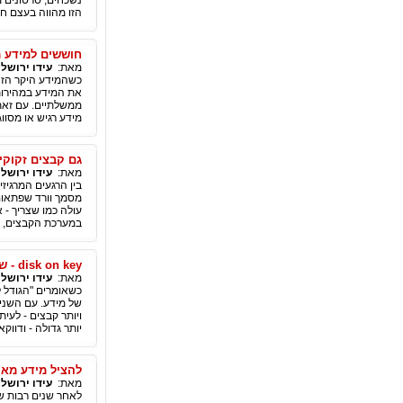
נשכחים, סרטונים מ
הזו מהווה בעצם חל
חוששים למידע מ
מאת:
עידו ירושל
כשהמידע היקר הזה 
את המידע במהירות 
ממשלתיים. עם זאת,
מידע רגיש או מסווג
גם קבצים זקוקים
מאת:
עידו ירושל
בין הרגעים המרגיז
מסמך וורד שפתאום
עולה כמו שצריך - 
במערכת הקבצים, או
disk on key - שומר תמיד על המידע?
מאת:
עידו ירושל
של מידע. עם השנים
ויותר קבצים - לעי
יותר גדולה - ודווק
להציל מידע מאנ
מאת:
עידו ירושל
לאחר שנים רבות שב