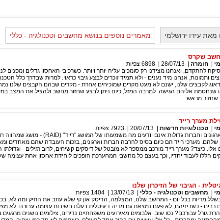
מאת עידו ירושלמי
מאמרים נוספים בנושא מחשבים וטכנולגיה - כללי
חשב שקרס
מי
|
חומרה
|
28/07/13
|
6898
צפיות
יקה להתקדם, ואנחנו מצידנו רק סומכים עליה יותר ויותר. כשרכיבי האחסון גדלים ומפנים לנו
ם ותמונות, אנחנו מיד נענים - ולא תמיד זוכרים לבצע גיבוי כראוי. למרות שבדרך כלל הטכנו
וג לקבצים שלנו, ישנם לא מעט מקרים שמוכיחים אחרת - מקרים שבהם הקבצים שלנו נמח
שנחסמת אליהם הגישה. למרבה המזל, כיום ניתן לבצע שחזור מחשב ולהציל את המצב במק
שחזור מראש.
לת מערך רייד
מי
|
טכנולוגיות חדשות
|
20/07/13
|
7923
צפיות
מרבית העובדים בארגונים וחברות גדולות אינם יודעים מה משמעותו של המושג "רייד
 שלהם. מערכי רייד הם כיום בסיס להרבה חברות וארגונים, בזכות העובדה שהם מאחדים ומ
 אלו. כיצד? מערך רייד מורכב ממספר לא מובטל של דיסקים קשיחים, לרוב רגילים - וגדולתו 
ם הללו לעבוד יחדיו, וכך בעצם כל מחשבי המחערכת הופכים ליחידת אחסון אחת עצומה ש
טלית - הגיבוי של הזיכרון שלנו
מי
|
מחשבים וטכנולגיה - כללי
|
13/07/13
|
1404
צפיות
ל מדיות בכל יום - המחשב שלנו, המצלמה, הדיסק און קי שלא עוזב את התיק ומה לא. בכל
 רבים - כשביניהם, לא פעם נמצאת גם מדיה דיגיטלית בעלת חשיבות עצומה עבורנו. לא מצ
הרת גורל עבורכם? נסו שוב. אלבומים מאירועים משפחתיים נדירים, צילומים נושנים מרגעים ב