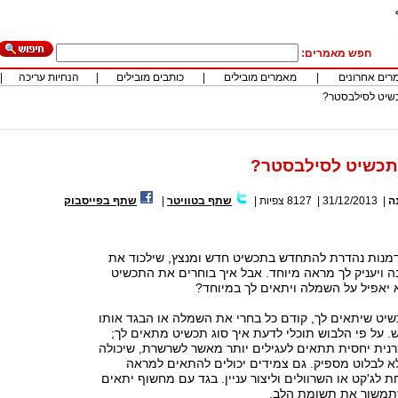
חפש מאמרים:
רים אחרונים
|
מאמרים מובילים
|
כותבים מובילים
|
הנחיות עריכה
|
כשיט לסילבסטר?
 תכשיט לסילבסטר?
ה
|
31/12/2013
|
8127
צפיות
|
שתף בטוויטר
|
שתף בפייסבוק
מנות נהדרת להתחדש בתכשיט חדש ומנצץ, שילכוד את
ה ויעניק לך מראה מיוחד. אבל איך בוחרים את התכשיט
 יאפיל על השמלה ויתאים לך במיוחד?
שיט שיתאים לך, קודם כל בחרי את השמלה או הבגד אותו
 על פי הלבוש תוכלי לדעת איך סוג תכשיט מתאים לך;
נית יחסית תתאים לעגילים יותר מאשר לשרשרת, שיכולה
א לבלוט מספיק. גם צמידים יכולים להתאים למראה
 לג'קט או השרוולים וליצור עניין. בגד עם מחשוף יתאים
תמשוך את תשומת הלב.