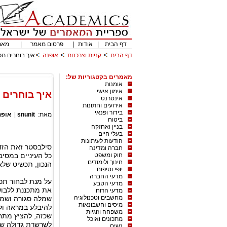
דף הבית
|
אודות
|
פרסום מאמר
|
מאמ
דף הבית
קניות וצרכנות
אופנה
איך בוחרים ת
מאמרים בקטגוריות של:
אומנות
אימון אישי
איך בוחרים
אינטרנט
אירועים וחתונות
בידור ופנאי
מאת:
snunit
|
אופנ
ביטוח
בניין ואחזקה
בעלי חיים
הודעות לעיתונות
סילבסטר זאת הזד
חברה ומדינה
חוק ומשפט
כל העיניים במסיב
חינוך ולימודים
הנכון, תכשיט שלא
יופי וטיפוח
מדעי החברה
על מנת לבחור תכ
מדעי הטבע
את מתכננת ללבוש.
מדעי הרוח
מחשבים וטכנולוגיה
שמלה סגורה ושמר
מיסים וחשבונאות
להיבלע במראה ול
משפחה וזוגיות
שכזה, להציץ מתחת
מתכונים ואוכל
לשרשרת גדולה ש
נשים