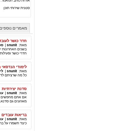
אודות כותב המאמר:
סנונית שירותי תוכן
מאמרים נוספים מאת
חדר כושר לעובד
מאת:
snunit
|
ספ
בשנים האחרונות יו
חדרי כושר ופעילות
לימודי הנדסאי 
מאת:
snunit
|
לי
כל מה שרציתם לדע
סדנת יצירתיות
מאת:
snunit
|
עו
אם אתם מחפשים דר
מארגנים גם סדנא.
בריאות עובדים
מאת:
snunit
|
עו
כיצד תשמרו על בר