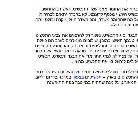
בחור את החומר ממנו עשוי התכשיט. ראשית, התחשבי
תכשיט העשוי מכסף לדוגמא, לא בהכרח יתאים לבהירות
על מה שהחומר משדר; זהב משדר חוזק, יוקרה ובולט יותר.
ת ופחות בולט.
בגד וסוג התכשיט, נשאר רק להתאים את צבעי התכשיט
י טעמך האישי כמובן. שילובים מומלצים לערב הם כאלה
שני בהרמוניה, ומבליטים זה את זה; זהב ותכלת הופכים
קרתי, שחור ואדום יוצרים יחד מראה דרמטי ונשי. אל תבחרי
י, על מנת לא למזג יותר מדי את הבגד ותכשיט, תכשיט
כולים ל"העלים" את התכשיט מהעין.
ילבסטר תוכלי למצוא בחנויות וירטואליות בשפע וברחבי
והתכשיטים בארץ –
תכשיטים בצפון
, במרכז ובדרום ולרוב,
 המאורע, על מנת שתהיה במייטבך בפתיחת השנה