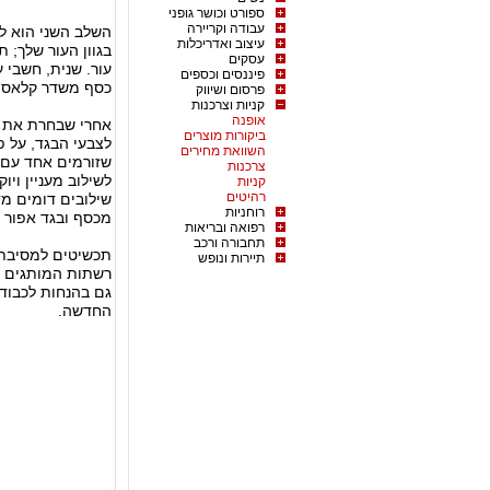
ספורט וכושר גופני
עבודה וקריירה
השלב השני הוא ל
עיצוב ואדריכלות
בגוון העור שלך; 
עסקים
עור. שנית, חשבי 
פיננסים וכספים
כסף משדר קלאסיו
פרסום ושיווק
קניות וצרכנות
אופנה
אחרי שבחרת את ה
ביקורות מוצרים
לצבעי הבגד, על פ
השוואת מחירים
שזורמים אחד עם ה
צרכנות
לשילוב מעניין ויו
קניות
רהיטים
שילובים דומים מד
רוחניות
מכסף ובגד אפור י
רפואה ובריאות
תחבורה ורכב
תכשיטים למסיבת ס
תיירות ונופש
רשתות המותגים 
גם בהנחות לכבוד
החדשה.