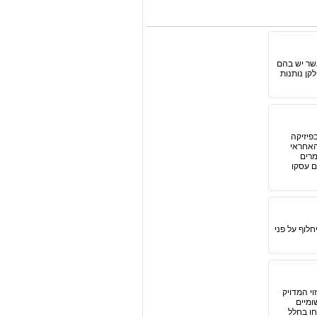
שר יש בהם
קן נותנות
פיזיקה
Wu בשפתו הגרמנית של האחראי
מרים
ם עסקו
חלוף על פני
וי המדויק
ומיים
חו בחלל