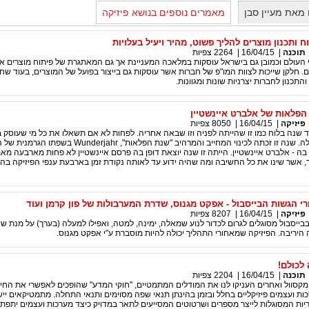
מאת מעיין סבן
מאמרים נוספים בנושא פיזיקה
ח ותכנון מוצרים להליך פשוט, מהיר ויעיל בעלויות
תוכנה
|
16/04/15
|
2264
צפיות
 העולם וכמובן גם בישראל עוסקות במלאכה המעניינת אך גם המאתגרת של פיתוח מוצרים א
ם. חלקן שייכות לצוות המו"פ של חברות אשר עוסקות גם בייצור בפועל של המוצרים, בעוד שחל
התכנון לחברות יצרניות שונות ומגוונות.
פיזיקה
|
16/04/15
|
8050
צפיות
ה עוד שנה בלוח כמו זו שהייתה לפניה וזו שבאה אחריה. לפחות לא אם תשאלו את כל מי שעוסק ב
ובתחומים הנלווים לה. שנה זו זכתה לכינוי המחייב והמרהיב "שנת הפלאות", nderjahr
 בה - אלברט איינשטיין. הייתה זו שנה יוצאת דופן בה פרסם איינשטיין לא פחות מארבעה מא
רך, אשר שינו את כל החשיבה ומה שהיה ידוע עד לאותה נקודת זמן בארבעת ענפי הפיזיקה בה
י הגשות הבייסבול - אפקט מגנוס, שדרת המערבולות של פון קרמן ועוד
פיזיקה
|
16/04/15
|
8207
צפיות
בייסבול מסוגלים לגרום לכדור לנוע שמאלה, ימינה, למטה, ואפילו למעלה (בערך) על מנת שי
יריבה. הפיזיקה שמאחורי התהליך יכולה להיות מוסברת ע"י אפקט מגנוס.
 לכולם!
תוכנה
|
16/04/15
|
2204
צפיות
ן, מקסוול ואחרים העניקו לנו את המודלים המתמטיים, "חוקי המדע" שהופכים לאפשרי את החיז
 ועצמים פיזיקליים בחלל ובזמן בהינתן תנאי שפה מסוימים ותנאי התחלה. מתמטיקאים ייש
יות המסוגלות לייצר מספרים ושרטוטים המסייעים לתאר במדויק כיצד מערכות ועצמים יתפת