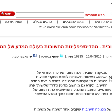
חפש מאמרים:
רים אחרונים
|
מאמרים מובילים
|
כותבים מובילים
|
הנחיות עריכה
|
 - מהדיסציפלינות החשובות בעולם המדע של המאה ה- 21
בית - מהדיסציפלינות החשובות בעולם המדע של המאה 
יזיקה
|
16/04/2015
|
16835
צפיות
|
שתף בטוויטר
|
שתף בפייסבוק
מכניקה חישובית הינה תחום המחקר האחראי על
השימוש בשיטות חישוביות לטובת מחקרי תופעות
הנשלטות ע"י עקרונות המכניקה. בטרם הופעת המדע
החישובי (נקרא גם מיחשוב מדעי) כ"דרך שלישית" פרט
ותיאורטיים, נחשבה המכניקה החישובית כתת-תחום של
ת. כעת היא נחשבת כתת-תחום בתוך המדע החישובי.
 של
מכניקה חישובית
עוקבים אחר רשימה של משימות