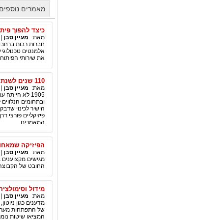
מאמרים נוספים 
כיצד להפוך פיתו
מאת:
מעיין סבן
|
חברות רבות ברחבי
אלמנטים טכנולוגיי
את שירותי הפיתוח ו
110 שנים לשנת הפלאות של אלברט איינשטיין
מאת:
מעיין סבן
|
1905 לא היית
הישיר לכינוי שדבק
פיזיקליים פורצי ד
המאמרים.
הפיזיקה שמאחור
מאת:
מעיין סבן
|
מגישים מקצוענים ב
החובט של הקבוצה ה
מידול וסימולציה
מאת:
מעיין סבן
|
מדענים כגון ניוטו
של התפתחות מערכות
המציאו שיטות נומר