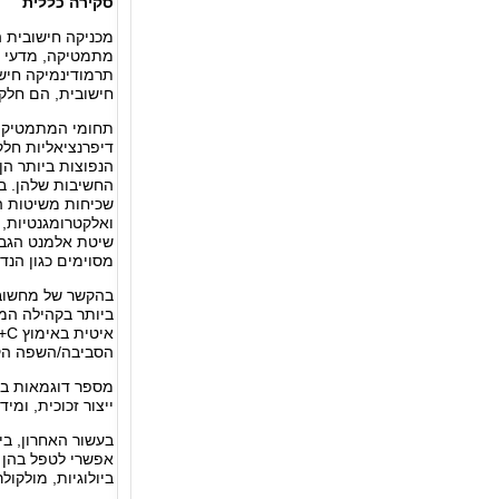
סקירה כללית
מכניקה חישובית ה
תרמודינמיקה חישו
חישובית, הם חלק
תחומי המתמטיקה 
דיפרנציאליות חלק
הנפוצות ביותר הן
החשיבות שלהן. ב
שכיחות משיטות ה
ואלקטרומגנטיות, 
שיטת אלמנט הגבול
מסוימים כגון הנ
בהקשר של מחשוב,
אי
הסביבה/השפה הקניינית MATLAB אף היא בשימוש נרחב, במיוחד עבור פיתוח מהי
מספר דוגמאות בהן
ייצור זכוכית, ומי
בעשור האחרון, בי
אפשרי לטפל בהן 
ביולוגיות, מולקו