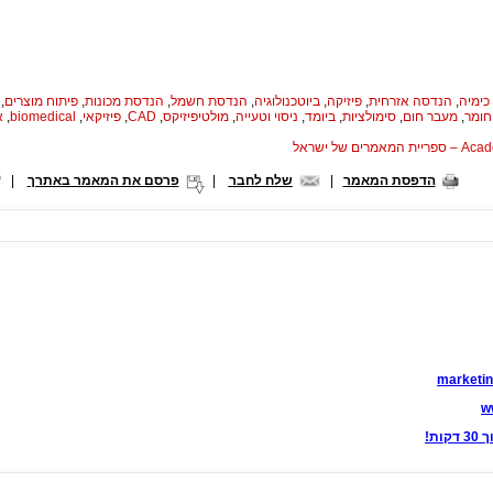
כימיה
,
הנדסה אזרחית
,
פיזיקה
,
ביוטכנולוגיה
,
הנדסת חשמל
,
הנדסת מכונות
,
פיתוח מוצרים
,
חומר
,
מעבר חום
,
סימולציות
,
ביומד
,
ניסוי וטעייה
,
מולטיפיזיקס
,
CAD
,
פיזיקאי
,
biomedical
,
א
המאמרים של ישראל
הדפסת המאמר
|
שלח לחבר
|
פרסם את המאמר באתרך
|
marketin
w
ות!