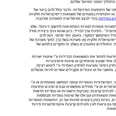
תהליך המכני המיועד שלהם:
מטי של התופעות הפיזיקליות. הדבר כולל לרוב ביטוי של
ו ההנדסית במונחים של משוואות דיפרנציאליות חלקיות.
 בפיזיקה
בכדי לבצע פורמליזציה למערכת מורכבת.
תמטיות מומרות לצורות המתאימות לחישוב דיגיטלי. שלב
יזציה" - הפיכת ערך לבדיד, כיוון שהוא כרוך ביצירת מודל
ל המתמשך המקורי. באופן יותר פרטני, הוא לרוב
פרנציאלית חלקית (או מערכת בשל כך), לתוך מערכת של
ת. התהליכים המעורבים בשלב זה נחקרים בתחום של
ודעות לפתור את המשוואות הבדידות ע"י שיטות ישירות
 אחד שנובע מהפתרון) או שיטות איטרטיביות
ן ניסיוני ומגיעות לפתרון האמיתי ע"י ליטוש רציף).
, מחשבי-על או עיבודים מקבילים עשויים להיות מנוצלים
, הפרוצדורות הנומריות וצופני המחשב מאומתים או ע"י
יסויים או ע"י מודלים מופשטים עבורם זמינים פתרונות
. לעיתים קרובות, טכניקות חישוביות או נומריות חדשות
ואת תוצאותיהן עם אלו של שיטות נומריות מבוססות
ם, בעיות בוחן ביצועים זמינות אף הן. התוצאות הנומריות
ף גם נראות לעין ולעיתים קרובות אינטרפרטציות פיזיות
וצאות.