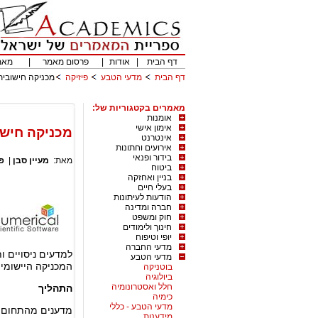
דף הבית
|
אודות
|
פרסום מאמר
|
מאמ
דף הבית
מדעי הטבע
פיזיקה
מכניקה חישובית
מאמרים בקטגוריות של:
אומנות
אימון אישי
מכניקה חישו
אינטרנט
אירועים וחתונות
בידור ופנאי
מאת:
מעיין סבן
|
פ
ביטוח
בניין ואחזקה
בעלי חיים
הודעות לעיתונות
חברה ומדינה
חוק ומשפט
חינוך ולימודים
יופי וטיפוח
מדעי החברה
למדעים ניסויים 
מדעי הטבע
המכניקה היישומי
בוטניקה
ביולוגיה
חלל ואסטרונומיה
התהליך
כימיה
מדעי הטבע - כללי
מדענים מהתחום
מידענות