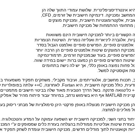
יא אינטרדיסציפלינרית. שלושת עמודי התווך שלה הן
מתמטיקה, מדעי המחשב ומכניקה. דינמיקה חישובית של זורמים, CFD,
בית, אלקטרומגנטיות חישובית, ומכניקת מוצקים
 מתחומי ההתמחות של מכניקה חישובית.
הקשורים ביותר למכניקה חישובית הינם משוואות
יות, אלגברה ליניארית ואנליזה נומרית. השיטות הנומריות
 אלמנטים סופיים, הפרשים סופיים ואלמנט הגבול בסדר
מכניקת המוצקים שיטות אלמנטים סופיים הן הרבה יותר
פרשים סופיים, בעוד שבמכניקת זורמים, תרמודינמיקה
שיטות הפרשים סופיים הן כמעט ברות יישום במידה שווה.
 פחות נפוצה באופן כללי, אך יש לה נישה בתחומים
דסת אקוסטיקה למשל.
 תכנות מחשבים, אלגוריתמים, ועיבוד מקבילי, משחקים תפקיד משמעותי במ
ביותר בקהילה המדעית, כולל מכניקה חישובית, הי
טית באימוץ C++ כלינגואה פרנקה. בשל הדרך הטבעית מאוד שלה בביטוי חישובים מתמטיי
ר של אפליקציות ואימות מודלים.
 מכניקה חישובית מנוצלת באופן פרקטי הינן סימולציות של מבחני ריסוק בענף
דול מוליכים למחצה.
יחוד בחצי השני, למכניקה חישובית יש השפעה עמוקה על המדע והטכנולוגיה
בעזרת שיטות אנליטיות ממודלות בהצלחה בעזרת כלים שמסופקים ע"י המכני
לריות וקואנטיות לתוך מודלים חדשים, מכניקה חישובית עומדת לשחק תפקיד א