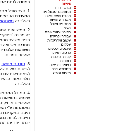
במטרה לנתח את ה
פיזיקה
מדעי הרוח
1. נוצר מודל מת
מחשבים וטכנולוגיה
המערכת הטבעית א
מיסים וחשבונאות
משפחה וזוגיות
בשלב זה
משתמשים
מתכונים ואוכל
נשים
2. המשוואות המ
ספורט וכושר גופני
זה מכונה "דיסקריט
עבודה וקריירה
בדיד משוער מהמוד
עיצוב ואדריכלות
עסקים
מתרגם משוואה די
פיננסים וכספים
משוואות אלגבריו
פרסום ושיווק
אנליזה נומרית.
קניות וצרכנות
רוחניות
3.
תוכנות מחשב
י
רפואה ובריאות
(שיטות בעלות שלב
תחבורה ורכב
תיירות ונופש
(שמתחילות עם פתרו
תלוי באופי הבעיה
בשלב זה.
4. המודל המתמטי
שימוש בתוצאות מנ
אנליטיים מדויקים
מאומתות ע"י השו
היטב. במקרים רבי
חייבות להיות בנוס
יינתנו יחד עם הת