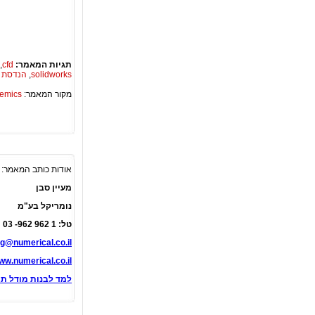
תגיות המאמר:
cfd
,
solidworks
,
הנדסת 
מקור המאמר:
Academics – ספריית 
אודות כותב המאמר:
מעיין סבן
נומריקל בע"מ
טל: 1 962 962- 03
g@numerical.co.il
ww.numerical.co.il
למד לבנות מודל תוך 30 דק