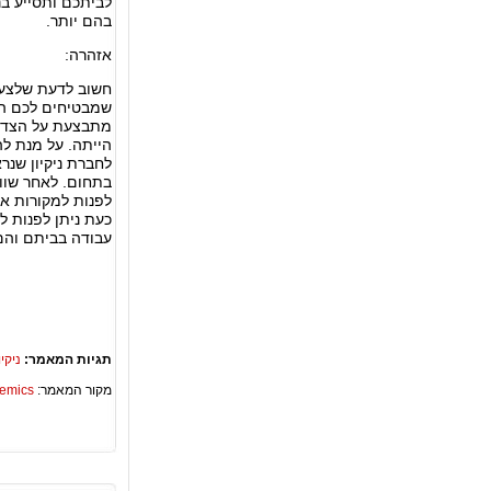
לביתכם ותסייע בנ
בהם יותר.
אזהרה:
חשוב לדעת שלצער
שמבטיחים לכם הר
מתבצעת על הצד ה
הייתה. על מנת לה
לחברת ניקיון שנרא
בתחום. לאחר שוו
לפנות למקורות אח
כעת ניתן לפנות 
עבודה בביתם והם
תגיות המאמר:
ניקיו
מקור המאמר:
Academics – ספריית 