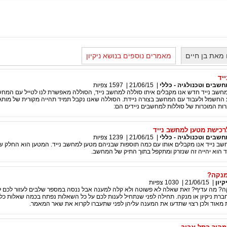
מאת בן חיים
מאמרים נוספים בנושא ניקיון
יד
חשבים וטכנולגיה - כללי
|
21/06/15
|
1597
צפיות
מחשב נייד חדש אנו מקבלים איתו סוללה למחשב נייד, הסוללה מאפשרת לנו לטייל עם המחש
 החשמל ולעבוד עם המחשב בצורה ניידת. הסוללה שאנו נקבל תמיד תהייה מקורית של מות
ות המוכרות של סוללות למחשבים ניידים הם:
כישת מטען למחשב נייד
חשבים וטכנולגיה - כללי
|
21/06/15
|
1239
צפיות
שב נייד אנו מקבלים אותו עם כמה תוספות שבניהם מטען למחשב נייד. המטען הוא החלק ש
ד הוא יהייה זה שנזרק ומתקפל בתוך התיק של המחשב.
 מנקה?
קיון
|
21/06/15
|
1030
צפיות
נקה? מה עדיף? זאת שאלה לא פשוטה ולא קלה למענה אבל ננסה במספר שלבים לעזור לכם 
ברת ניקיון או מנקה. תחילה לפני שנתחיל לענות לכם על כל השאלות נפתח בכמה שאלות כלפ
 מאוד ולכן רצוי שתדעו את המענה עליהן לפני שתעברו לקרוא את שאר המאמר.