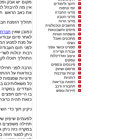
מקום יש אבק ופסו
חינוך ולימודים
אין מה להיבהל לצ
יופי וטיפוח
את כאב הראש. תו
מדעי החברה
מדעי הטבע
מדעי הרוח
תהליך הזמנת חברת
מחשבים וטכנולוגיה
מיסים וחשבונאות
כמובן שאין
חברת נ
משפחה וזוגיות
לאחר סיום עבודות
מתכונים ואוכל
על מנת למנוע המת
נשים
ספורט וכושר גופני
לפני תום העבודה.
עבודה וקריירה
רבות יכולות לשרי
עיצוב ואדריכלות
התהליך תוכלו לקב
עסקים
פיננסים וכספים
הרבה לפני תחילת
פרסום ושיווק
בוודאות על ההתחי
קניות וצרכנות
רוחניות
זדוניות שמנסות ל
רפואה ובריאות
כל משאלותיכם בנוג
תחבורה ורכב
הצדדים. במקרה בו
תיירות ונופש
בו הייתם חפצים (כ
כזאת תהיה כרוכה
ניקיון תוך כדי השי
לפעמים שיפוץ של 
תחילה משפצים חד
במקרה כזה ניתן ג
ניתן לסגור חוזה 