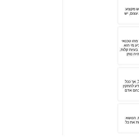
ש מקצוע
עצום, יש
מהו טכנאי
ע מי הוא
בעיות קלות.
חד היה נותן
, אך ככל
דע להתקין
 בהם אדם
. הנושא
חת את כל