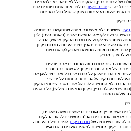
לת של עבודת בניין, והמקום כלל לא נראה ראוי למגורים.
ורך כל זה יש
חברת ניקיון
, בטלפון אחד אתם פותרים לכם
ך מספר שעות מגיע צוות מיומן שיטפל בכל במהירות.
 ניקיון:
יקיון
שיושבת בלא מעש ורק מחכה שתתקשרו בהיסטריה
 השיפוץ ויענו לקריאה הנואשת שלכם (באותה העת). לכן
נה מיותר רצוי לקבוע עם חברת הניקיון מראש, הרבה
 גם אם לא ידוע לכם תאריך סיום העבודה חברות ניקיון
ין לכם מקום בתקופה מסוימת ואז רק לקראת סיום
וע לתאריך מדויק.
 העבודה חשוב לסכם חוזה מסודר בו אתם יודעים
יבויות של אותה חברת ניקיון. לא שמדובר בחברות
עשות את הרווח שלהן על גבכם אך בכל זאת רצוי לעגן את
ע לעבודות ניקיון על גבי חוזה החתום על ידי שני
 החברה לא התחייבה לכם על אחד מסוגי שירותי הניקיון
מו פינוי פסולת בניין, ניקיון מרצפות בפוליש), כל תוספת
 בהעלאת המחיר.
פוץ:
בית אשר עדיין מתגוררים בו אנשים נעשה בשלבים,
ר או אזור אחד בבית ואח"כ ממשיכים לשאר החלקים.
ם להיעזר בשירותיה של
חברת ניקיון
. לפני תחילת העבודה
בו חברת ניקיון מתחייבת למספר מועדים בהם תגיע