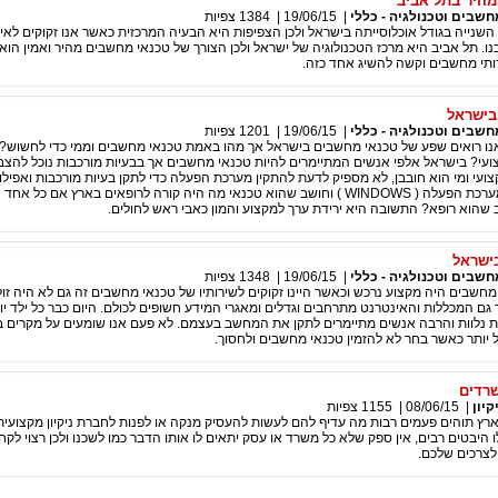
מהיר בתל אביב
חשבים וטכנולגיה - כללי
|
19/06/15
|
1384
צפיות
השנייה בגודל אוכלוסייתה בישראל ולכן הצפיפות היא הבעיה המרכזית כאשר אנו זקוקים לאי
נו. תל אביב היא מרכז הטכנולוגיה של ישראל ולכן הצורך של טכנאי מחשבים מהיר ואמין הוא 
ותי מחשבים וקשה להשיג אחד כזה.
בישראל
חשבים וטכנולגיה - כללי
|
19/06/15
|
1201
צפיות
נו רואים שפע של טכנאי מחשבים בישראל אך מהו באמת טכנאי מחשבים וממי כדי לחשוש? 
עי? בישראל אלפי אנשים המתיימרים להיות טכנאי מחשבים אך בבעיות מורכבות נוכל להצבי
עי ומי הוא חובבן, לא מספיק לדעת להתקין מערכת הפעלה כדי לתקן בעיות מורכבות ואפילו 
אם כל ילד מתקין מערכת הפעלה ( WINDOWS ) וחושב שהוא טכנאי מה היה קורה לרופאים בארץ אם כל א
ב שהוא רופא? התשובה היא ירידת ערך למקצוע והמון כאבי ראש לחולים.
ישראל
חשבים וטכנולגיה - כללי
|
19/06/15
|
1348
צפיות
מחשבים היה מקצוע נרכש וכאשר היינו זקוקים לשירותיו של טכנאי מחשבים זה גם לא היה זול
גם המכללות והאינטרנט מתרחבים וגדלים ומאגרי המידע חשופים לכולם. היום כבר כל ילד יו
W, תוכנות נלוות והרבה אנשים מתיימרים לתקן את המחשב בעצמם. לא פעם אנו שומעים על מקרים
ל יותר כאשר בחר לא להזמין טכנאי מחשבים ולחסוך.
שרדים
קיון
|
08/06/15
|
1155
צפיות
רץ תוהים פעמים רבות מה עדיף להם לעשות להעסיק מנקה או לפנות לחברת ניקיון מקצועית
ו היבטים רבים, אין ספק שלא כל משרד או עסק יתאים לו אותו הדבר כמו לשכנו ולכן רצוי לק
צרכים שלכם.