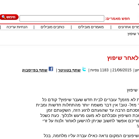
חפש מאמרים:
רים אחרונים
|
מאמרים מובילים
|
כותבים מובילים
|
הנחיות עריכה
|
 שיפוץ
 לאחר שיפוץ
ון
|
21/06/2015
|
1183
צפיות
|
שתף בטוויטר
|
שתף בפייסבוק
 שיפוץ
לא מזמן? עוברים לבית חדש שעבר שיפוץ? קודם כל
 מזל- טוב! אין דבר משמח יותר מהתחלות חדשות ומבית
סכתם הרבה עד שהגעתם לרגע הזה, השקעתם זמן
ת השיפוץ וסבלתם לא מעט מרעש ולכלוך. כעת כשכל
יכם אפשר לחשוב שניתן להישען לאחור ולנוח על זרי
!
שיפוצים המקום נראה כאילו עברה עליו מלחמה, בכל