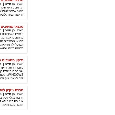
טכנאי מחשבים 
מאת:
בן חיים
|
מ
תל אביב היא העיר 
מהיר שיגיע לטפל ב
דרישה ענקית לשיר
טכנאי מחשבים 
מאת:
בן חיים
|
מ
בשנים האחרונות א
מחשבים אמין ומקצו
טכנאי מחשבים מקצו
תרופה לצינון וחוש
תיקון מחשבים ב
מאת:
בן חיים
|
מ
בעבר הרחוק תיקון 
שעוברים השנים כך 
INDOWS
גרם לעצמו נזק גדו
חברת ניקיון למ
מאת:
בן חיים
|
ני
הרבה בעלי עסק בא
אינו כה פשוט ויש ל
הדברים בהתאמה ל