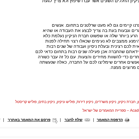
יקיון החללים השונים אשר עברו שיפוץ ולא צריך לגעת
נו קיימים גם לא מעט שרלטנים בתחום. אנשים
ים וגבעות בעת בה צריך לבצע את העבודה או שהיא
רע ביותר שלה או שפשוט חברת הניקיון נעלמת כלא
ימנע ממצבים לא נעימים שכאלו רצוי תחילה לפנות
ית לכם רצינית ובעלת ניסיון ועבודה של שנים רבות
ידאתם שהחברה אכן פעילה שנים רבות בתחום כדאי לכם
רים כדי להשוות מחירים והצעות. עם כל זה עבר כשורה
לאנשים אחרים שימליצו לכם על החברה, כאלה שנעשתה
 מרוצים ממנה.
ן
,
חברת ניקיון
,
ניקיון משרדים
,
ניקיון דירות
,
פוליש וניקיון
,
ניקיון בתים
,
פוליש קריסטל
המאמרים של ישראל
הדפסת המאמר
|
שלח לחבר
|
פרסם את המאמר באתרך
|