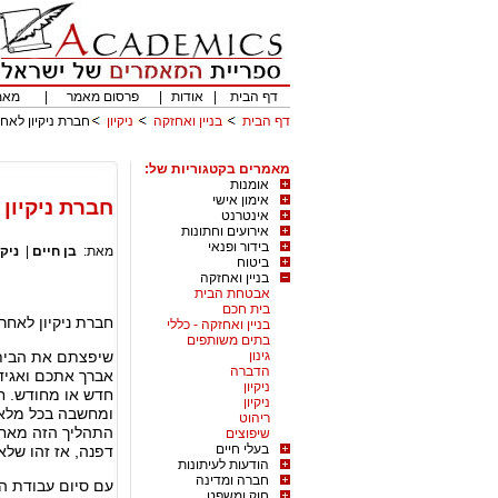
דף הבית
|
אודות
|
פרסום מאמר
|
מאמ
דף הבית
בניין ואחזקה
ניקיון
חברת ניקיון לאחר
מאמרים בקטגוריות של:
אומנות
אימון אישי
חברת ניקיון
אינטרנט
אירועים וחתונות
בידור ופנאי
מאת:
בן חיים
|
ניקי
ביטוח
בניין ואחזקה
אבטחת הבית
בית חכם
חברת ניקיון לאחר
בניין ואחזקה - כללי
בתים משותפים
גינון
שיפצתם את הבית 
הדברה
אברך אתכם ואגיד
ניקיון
חדש או מחודש. ח
ניקיון
ומחשבה בכל מלאכ
ריהוט
התהליך הזה מאחור
שיפוצים
בעלי חיים
דפנה, אז זהו שלא
הודעות לעיתונות
חברה ומדינה
עם סיום עבודת ה
חוק ומשפט