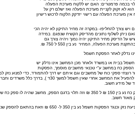
 תלוי בכמה פרמטרים: האם יש ללקוח מערכת הפעלה
ז הוא לא זקוק לקניית מערכת הפעלה ואז ישלם רק על
אין מערכת הפעלה עם רישוי יזדקק הלקוח לרכוש רישיון
ום ויש צורך להחליפו- במקרה זה מחיר התיקון לא יהיה הכי
האם ניתן לשלוף נתונים מהדיסק הקשיח שנפגם. במידה
יש על הדיסק מחיר התיקון יהיה נמוך ויהיה צורך גם
נת מערכת הפעלה, המחיר נע בין 550 ל 750 ₪.
נו נדלק לאחר הפסקת חשמל
שמל בבית או במשרד ולאחר מכן המחשב אינו נדלק יש
הספק כח במחשב ע"י טכנאי מחשבים מוסמך, הפסקות
 רוצחי ספקי כוח של מחשבים וגם איתם יש דרך להתמודד, כדי למנוע נזק למ
נטענת שממשיכה להפעיל את המחשב אחרי שאין חשמל למ
וד של מידע חשוב.
מחיר אל פסק למניעת נזק וכנגד הפסקות חשמל נע בין 0