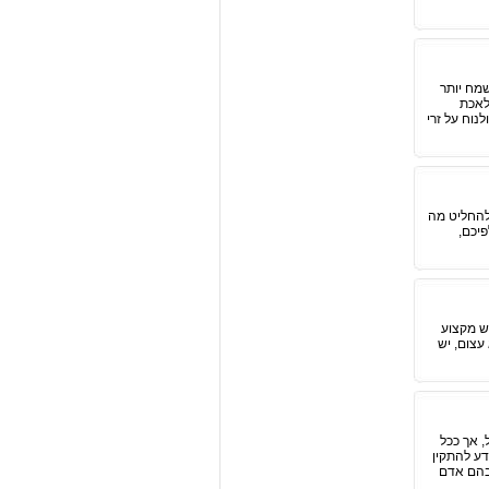
מח יותר
לאכת
נוח על זרי
להחליט מה
יכם,
ש מקצוע
עצום, יש
, אך ככל
דע להתקין
 בהם אדם