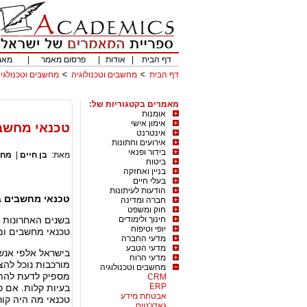
דף הבית
|
אודות
|
פרסום מאמר
|
מאמ
דף הבית
מחשבים וטכנולוגיה
מחשבים וטכנולגיה
מאמרים בקטגוריות של:
אומנות
אימון אישי
טכנאי מחשב
אינטרנט
אירועים וחתונות
בידור ופנאי
מאת:
בן חיים
|
מחש
ביטוח
בניין ואחזקה
בעלי חיים
הודעות לעיתונות
טכנאי מחשבים 
חברה ומדינה
חוק ומשפט
חינוך ולימודים
בשנים האחרונות 
יופי וטיפוח
טכנאי מחשבים ומ
מדעי החברה
מדעי הטבע
בישראל אלפי אנש
מדעי הרוח
מורכבות נוכל להצ
מחשבים וטכנולוגיה
מספיק לדעת להתק
CRM
ERP
אבטחת מידע
טכנאי מה היה קור
גאדג'טים