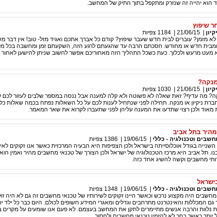
ד הוא יהייה זה שנזרק ומתקפל בתוך התיק של המחשב.
ר שיפוץ
קיון
|
21/06/15
|
1184
צפיות
 מזמן? עוברים לבית חדש שעבר שיפוץ? קודם כל אברך אתכם ואגיד מזל- טוב! אין דבר מש
מבית חדש או מחודש. חסכתם הרבה עד שהגעתם לרגע הזה, השקעתם זמן ומחשבה בכל מ
מעט מרעש ולכלוך. כעת כשכל התהליך הזה מאחוריכם אפשר לחשוב שניתן להישען לאחור ול
 מנקה?
קיון
|
21/06/15
|
1030
צפיות
נקה? מה עדיף? זאת שאלה לא פשוטה ולא קלה למענה אבל ננסה במספר שלבים לעזור לכם 
ברת ניקיון או מנקה. תחילה לפני שנתחיל לענות לכם על כל השאלות נפתח בכמה שאלות כלפ
 מאוד ולכן רצוי שתדעו את המענה עליהן לפני שתעברו לקרוא את שאר המאמר.
מהיר בתל אביב
חשבים וטכנולגיה - כללי
|
19/06/15
|
1386
צפיות
השנייה בגודל אוכלוסייתה בישראל ולכן הצפיפות היא הבעיה המרכזית כאשר אנו זקוקים לאי
נו. תל אביב היא מרכז הטכנולוגיה של ישראל ולכן הצורך של טכנאי מחשבים מהיר ואמין הוא 
ותי מחשבים וקשה להשיג אחד כזה.
ישראל
חשבים וטכנולגיה - כללי
|
19/06/15
|
1348
צפיות
מחשבים היה מקצוע נרכש וכאשר היינו זקוקים לשירותיו של טכנאי מחשבים זה גם לא היה זול
גם המכללות והאינטרנט מתרחבים וגדלים ומאגרי המידע חשופים לכולם. היום כבר כל ילד יו
W, תוכנות נלוות והרבה אנשים מתיימרים לתקן את המחשב בעצמם. לא פעם אנו שומעים על מקרים
ל יותר כאשר בחר לא להזמין טכנאי מחשבים ולחסוך.