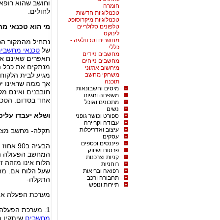
וחושב שהוא רופא?
חומרה
לחולים.
טכנולוגיות חדשות
טכנולוגיות מיקרוסופט
מי הוא טכנאי מ
טלפונים סלולריים
לינוקס
מחשבים וטכנולגיה -
נתחיל מהמקור הכי
כללי
של
טכנאי מחשבי
מחשבים ניידים
חאפרים שאינם אל
מחשבים נייחים
מנתקים את כבל הד
מיחשוב ארגוני
משחקי מחשב
מגיע לבית הלקוח
תוכנה
אך ממה שראינו יכ
מיסים וחשבונאות
חובבנים ואינם מק
משפחה וזוגיות
אחד בסדום. הטכנ
מתכונים ואוכל
נשים
ושלא יעבדו עליכ
ספורט וכושר גופני
עבודה וקריירה
עיצוב ואדריכלות
תקלה- מחשב מצפצ
עסקים
פיננסים וכספים
הבעיה ב
פרסום ושיווק
המחשב הפעולה הר
קניות וצרכנות
הלוח אינו מזהה ז
רוחניות
רפואה ובריאות
תחבורה ורכב
התקלה-
תיירות ונופש
מערכת הפעלה אינה
1. מערכת הפעלה פגומה בשל וירוס ומרגלים- במקרה זה דרוש
מחשבים