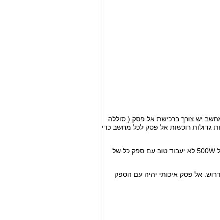
חשב יש צורך ברכישת אל פסק ( סוללה
שך 30ד ), בדרך כלל משרדים וחברות גדולות רוכשות אל פסק לכל מחשב כדי
מחיר החלפת ספק כח נע בין 150 ₪ ל 350 ₪ וזה תלוי בדגם הספק, מחשב שהיה לו ספק כח של 500W לא יעבוד טוב עם ספק כל של
35 ל- 650 ₪ וזאת בהתאם להספק שנדרוש. אל פסק איכותי יהיה עם הספק