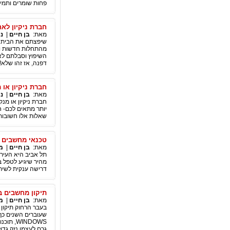
פחות שומרים ותמי
חברת ניקיון לאח
מאת:
בן חיים
|
ני
שיפצתם את הבית לא
מהתחלות חדשות ו
השיפוץ וסבלתם לא 
דפנה, אז זהו שלא!
חברת ניקיון או
מאת:
בן חיים
|
ני
חברת ניקיון או מ
יותר מתאים לכם- ח
שאלות אלו חשובות
טכנאי מחשבים 
מאת:
בן חיים
|
מ
תל אביב היא העיר 
מהיר שיגיע לטפל ב
דרישה ענקית לשיר
תיקון מחשבים ב
מאת:
בן חיים
|
מ
בעבר הרחוק תיקון 
שעוברים השנים כך 
INDOWS
גרם לעצמו נזק גדו