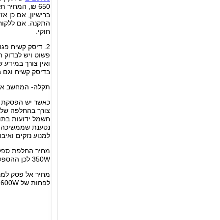
650 ₪, המחיר
ברישיון, אם כן א
התקנה. אם ללקוח 
חוקי.
2. דיסק קשיח פג
פשוט ויש לבדוק 
ואין צורך במידע ש
בדיסק קשיח וגם בהתק
תקלה- המחשב אי
כאשר יש הפסקת ח
צורך בהחלפה של 
חשמל ידועות בתור
למנוע נזקים ואיב
350W לכן ההספק מאוד חשוב.
לפחות של 600W.