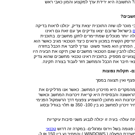
 התשובה היא ירידת ערך למקצוע והמון כאבי ראש
חשבים?
 מוכר לנו שזה התוכנית יצאת צדיק, יכולנו לראות בדיקה
ם
בישראל שרובם יצאו צדיקים אך עם זאת גם ראינו
ה יותר מנוכלים שמתיימרים לתקן מחשבים. בתוכנית
יסק הקשיח במכוון ורואים כיצד הטכנאי מגיב כאשר הוא
, הפתרון הוא מאוד פשוט וצריך לחבר את הכבל בחזרה
ולנו להבין שגם הטכנאי מחשבים שכן תיקנו את הבעיה היו
צועיים מספיק. בתוכנית ראינו טכנאי מחשבים שהוא צדיק
אי חיבר את הכבל והמחשב חזר לעבוד בצורה תקינה.
ם- תקלות נפוצות
ף ואין תצוגה במסך
90 אחוז מהמקרים היא מזיכרון המחשב. כאשר אנו מדליקים את
אשונה והבסיסית היא קריאת זיכרונות המחשב וכאשר
יכרונות הוא מתוכן להשמיע צפצוף דרך הרשמקול הפנימי
שעל הלוח אם. מחיר זיכרון למחשב נע בין 100- 350 ₪ תלוי בגודל ובסוג
 עולה- בעיה זו יכולה לנבוע משני סיבות עיקריות
טכנאי
שיתקין מערכת הפעלה ( WINDOWS ) והמחיר נע בין 150 ₪ ל-