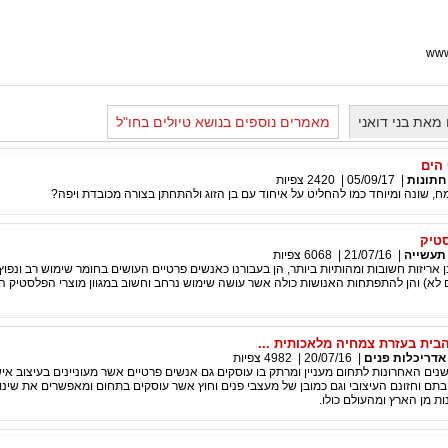
www
מאת בני דואני
מאמרים נוספים בנושא טיולים בחו"ל
הים
חתונות
|
05/09/17
|
2420
צפיות
ח, שונה ומיוחד כמו להחליט על איחוד עם בן הזוג ולהתחתן בצורה מכובדת ויפה?
סטיק
תעשייה
|
21/07/16
|
6068
צפיות
 אריזות חשובות ומהותיות ביותר, הן בעבורנו כאנשים פרטיים העושים בחומר שימוש רב ונפוץ 
ם לא) והן להתפתחות האנושות כולה אשר עושה שימוש נרחב וחשוב במגוון מוצרי הפלסטיק ה
הבית בעזרת צמחיה מלאכותית ...
אדריכלות פנים
|
20/07/16
|
4982
צפיות
נים האחרונות לתחום מעניין ומרתק בו עוסקים גם אנשים פרטיים אשר מעוניינים בעיצוב איש
תם וחזונם העיצובי וגם כמובן של מעצבי פנים וחוץ אשר עוסקים בתחום ומאפשרים את שינו
ת מן הארץ ומהעולם כולו.