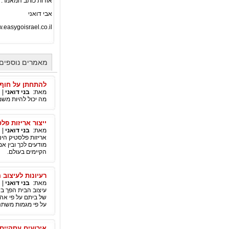
אודות כותב המאמר:
אבי דואני
.easygoisrael.co.il
מאמרים נוספים 
להתחתן על חוף 
מאת:
בני דואני
|
מה יכול להיות משמ
ייצור אריזות פל
מאת:
בני דואני
|
אריזות פלסטיק הינן
מודעים לכך ובין א
הקיימים בעולם.
רעיונות לעיצוב 
מאת:
בני דואני
|
עיצוב הבית הפך בש
של ביתם על פי אהב
על פי מגמות משתנו
אירועים עסקיים