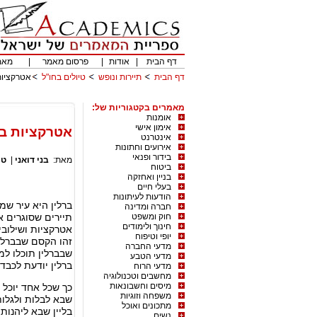
דף הבית
|
אודות
|
פרסום מאמר
|
מאמ
דף הבית
תיירות ונופש
טיולים בחו"ל
אטרקציות
מאמרים בקטגוריות של:
אומנות
אימון אישי
אטרקציות בב
אינטרנט
אירועים וחתונות
בידור ופנאי
מאת:
בני דואני
|
טי
ביטוח
בניין ואחזקה
בעלי חיים
הודעות לעיתונות
ברלין היא עיר שמ
חברה ומדינה
חוק ומשפט
תיירים שסוגרים 
חינוך ולימודים
אטרקציות ושילובי
יופי וטיפוח
זהו הקסם שבברלין
מדעי החברה
שבברלין תוכלו למ
מדעי הטבע
ברלין יודעת לכבד
מדעי הרוח
מחשבים וטכנולוגיה
מיסים וחשבונאות
כך שכל אחד יוכל 
משפחה וזוגיות
שבא לבלות ולגלות
מתכונים ואוכל
בליין שבא ליהנות 
נשים