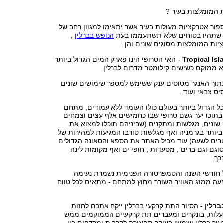
 המומלצות בעיר ?
ספור אטרקציות מעולות בעיר אשר יתאימו למגוון רחב של
כך שתהיו בטוחים שלא תשתעממו בעת
הנופש בברלין
,
ות המומלצות מסוגים שונים והן :
- האי הטרופי הינו פארק המים הגדול ביותר
א ממוקם כשישים קילומטר מדרום לברלין.
בתוך האנגר מטוסים ענק ששימש למספר שימושים שונים
יס צבאי ועוד.
ל הגדול ביותר בעולם כולו העומד ללא עמודים, מתחם
בתוכו יער גשם טרופי שבו כחמישים אלף עצים וצמחים
שונים, מגלשות ומתקנים (שביניהם תוכלו למצוא את
יותר בגרמניה ואף מגלשות טורבו המגיעות למהירות של
רים לשעה) עוד מכיל האתר את הספא והסאונה הגדולים
וגם וגם ברים , מסעדות , חופי ים ואף מקומות לינה
כך.
חודשי השנה והטמפרטורה הפנימית נשמרת נעימה
עה ממזג האוויר השורר מחוץ למתחם - מתאים לכל טווח
ברלין -
הסיור התת קרקעי בברלין ייקח אתכם לחזות
לות, בונקרים ומעברים תת קרקעיים הממוקמים ממש
יר ברלין ושמשו בעיקר תפאורה לקרבות ומרדפים בין