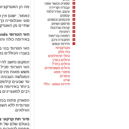
ספורט וכושר גופני
מה הן האטרקציות
עבודה וקריירה
עיצוב ואדריכלות
כאמור, ישנם אין 
עסקים
פיננסים וכספים
סוגי אוכלוסייה 
פרסום ושיווק
שתיים מן האטרקצי
קניות וצרכנות
רוחניות
האי הטרופי Tropical Islands
רפואה ובריאות
באירופה כולה והו
תחבורה ורכב
תיירות ונופש
אטרקציות
האי הטרופי בנוי 
בתי מלון
בעברו הכוללים בס
טיולי תרמילאים
טיולים בארץ
המקום נחשב להיכ
טיולים בחו"ל
האי הטרופי מכיל 
טיולים משפחתיים
משש מאות מינים 
סיפורי מסע
צימרים
המגלשה הגבוהה ב
שייט
עד שבעים קילומט
תיירות ונופש - כללי
ביותר באירופה מס
רבים למעוניינים ב
הפארק פתוח בכל 
וטרופית ללא השפ
הגילאים.
סיור תת קרקעי ב
בעולם שלם של תע
מתחת לרחובות הע