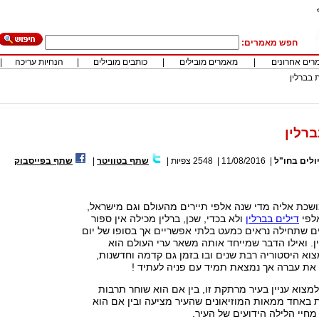
חפש מאמרים:
רים אחרונים
|
מאמרים מובילים
|
כותבים מובילים
|
הנחיות עריכה
|
 בברלין
רלין
ולים בחו"ל
|
11/08/2016
|
2548
צפיות
|
שתף בטוויטר
|
שתף בפייסבוק
ושכת אליה מדי שנה אלפי תיירים מהעולם וגם מישראל,
אלפי
דילים בברלין
ולא בכדי, שכן, ברלין מכילה אין ספור
ם שתחילה נראים כמעט בלתי אפשריים אך בסופו של יום
. ואילו הדבר שמייחד אותה משאר ערי העולם הוא
צוא היסטוריה רבת שנים ובו בזמן גם קדמה וחדשנות,
 את עברה אך נמצאת תמיד עם פניה לעתיד !
למצוא עניין בעיר מרתקת זו, בין אם הוא שוחר תרבות
 באחד ממאות המוזיאונים שהעיר מציעה ובין אם הוא
מחיי הלילה הידועים של העיר.