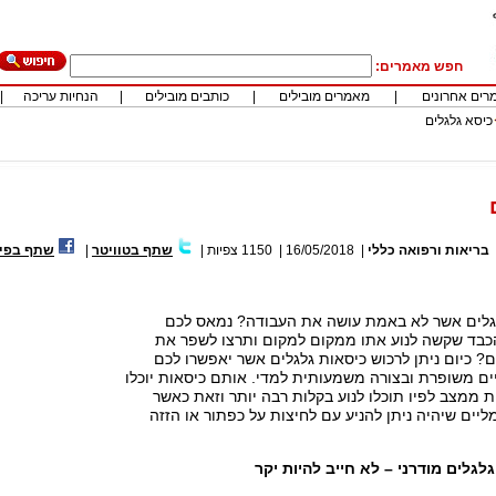
חפש מאמרים:
רים אחרונים
|
מאמרים מובילים
|
כותבים מובילים
|
הנחיות עריכה
|
כיסא גלגלים
בריאות ורפואה כללי
|
16/05/2018
|
1150
צפיות
|
שתף בטוויטר
|
שתף בפיי
גלים אשר לא באמת עושה את העבודה? נמאס לכם
כבד שקשה לנוע אתו ממקום למקום ותרצו לשפר את
? כיום ניתן לרכוש כיסאות גלגלים אשר יאפשרו לכם
ים משופרת ובצורה משמעותית למדי. אותם כיסאות יוכלו
 ממצב לפיו תוכלו לנוע בקלות רבה יותר וזאת כאשר
יים שיהיה ניתן להניע עם לחיצות על כפתור או הזזה
לגלים מודרני – לא חייב להיות יקר