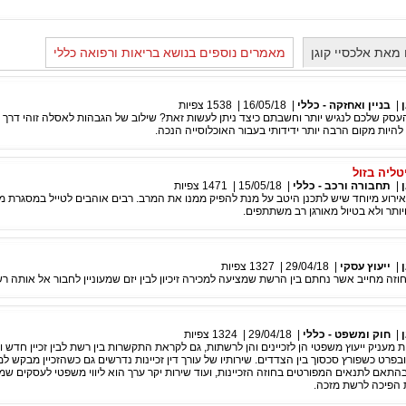
מאת אלכסיי קוגן
מאמרים נוספים בנושא בריאות ורפואה כללי
|
בניין ואחזקה - כללי
|
16/05/18
|
1538
צפיות
העסק שלכם לנגיש יותר וחשבתם כיצד ניתן לעשות זאת? שילוב של הגבהות לאסלה זוהי דרך 
היות מקום הרבה יותר ידידותי בעבור האוכלוסייה הנכה.
ליה בזול
|
תחבורה ורכב - כללי
|
15/05/18
|
1471
צפיות
 אירוע מיוחד שיש לתכנן היטב על מנת להפיק ממנו את המרב. רבים אוהבים לטייל במסגרת 
 ויותר ולא בטיול מאורגן רב משתתפים.
|
ייעוץ עסקי
|
29/04/18
|
1327
צפיות
חוזה מחייב אשר נחתם בין הרשת שמציעה למכירה זיכיון לבין יזם שמעוניין לחבור אל אותה ר
|
חוק ומשפט - כללי
|
29/04/18
|
1324
צפיות
ת מעניק ייעוץ משפטי הן לזכיינים והן לרשתות, גם לקראת התקשרות בין רשת לבין זכיין חדש 
פרט כשפורץ סכסוך בין הצדדים. שירותיו של עורך דין זכיינות נדרשים גם כשהזכיין מבקש למ
 בהתאם לתנאים המפורטים בחוזה הזכיינות, ועוד שירות יקר ערך הוא ליווי משפטי לעסקים ש
הפיכה לרשת מזכה.