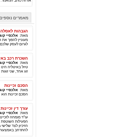
אודות כותב המאמר:
מאמרים נוספים 
הגבהות לאסלה
מאת:
אלכסיי קוגן
מעוניין להפוך את 
לגרום לעסק שלכם ל
השכרת רכב באיט
מאת:
אלכסיי קוגן
טיול באיטליה הינו
זוג אחד, שני זוגות
הסכם זכיינות
מאת:
אלכסיי קוגן
הסכם זכיינות הוא 
עורך דין זכיינות
מאת:
אלכסיי קוגן
עו"ד מומחה לזכיינו
הפעילות השוטפת וב
הזיכיון לצד שלישי
להתרחב באמצעות 