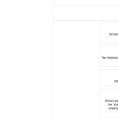
מצוינת
מצומצמת של
שת.
וגם במהלך
כור את
מבקשים