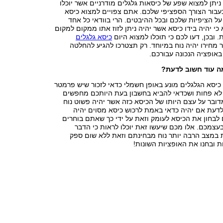
 ניתן למצוא שפע של כיסאות גלגלים מודרניים אשר יוכלו
עבור הצורך הספציפי שלכם. אתם צפויים למצוא כיסא
על הציפיות שלכם ובכל ההיבטים. הרי בוודאי כל אחד
 כי יהיה בידו כיסא אשר יהיה ניתן לזוז אתו ממקום למקום
 ובכן, דעו לכם כי תוכלו למצוא היום
כיסא גלגלים
מחירו יהיה נוח במיוחד. רק תצטרכו להגיע להחלטה
באופציה הנכונה עבורכם.
מה עוד חשוב לדעת?
 כיסא הגלגלים מונע באופן חשמלי כדאי לזכור שיש פרמטר
לא פחות ושכדאי להביא בחשבון בעת היותכם מחפשים
דובר על עצם היותו של הכיסא כזה אשר יהיה פשוט נוח
לדעת אם יהיה כדאי באמת לרכוש כיסא מסוים יהיה
לבחון את הכיסא לעומק וזאת על ידי כך שאתם בוחרים
צמכם. אלו מכם שיעשו זאת יוכלו לראות כי הדבר
 במצב הרבה יותר נוח מבחינתם וזאת ללא שום ספק
ות ובחנו את האופציות השונות!