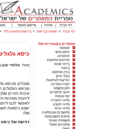
דף הבית
|
אודות
|
פרסום מאמר
|
מאמ
דף הבית
רפואה ובריאות
בריאות ורפואה כללי
מאמרים בקטגוריות של:
אומנות
אימון אישי
כיסא גלגלים
אינטרנט
אירועים וחתונות
בידור ופנאי
מאת:
אלכסיי קוגן
|
ביטוח
בניין ואחזקה
בעלי חיים
הודעות לעיתונות
סובלים מכיסא גל
חברה ומדינה
חוק ומשפט
מכיסא הגלגלים ה
חינוך ולימודים
איכות החיים שלכם
יופי וטיפוח
ליהנות מאיכות חי
מדעי החברה
לאפשר לכם ליהנות
מדעי הטבע
ישנם כיסאות חשמל
מדעי הרוח
מחשבים וטכנולוגיה
שלו.
מיסים וחשבונאות
משפחה וזוגיות
רכישה של כיסא ג
מתכונים ואוכל
נשים