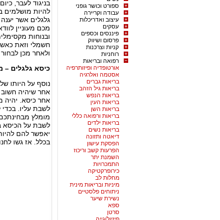
בניגוד לעבר, כיום
ספורט וכושר גופני
להיות מושלמים ב
עבודה וקריירה
גלגלים אשר יענה 
עיצוב ואדריכלות
עסקים
מכם מעוניין לוודא
פיננסים וכספים
ובנוחות מקסימלית.
פרסום ושיווק
חשמלי וזאת כאשר 
קניות וצרכנות
ולאחר מכן לבחור 
רוחניות
רפואה ובריאות
אורטופדיה ופיזותרפיה
כיסא גלגלים – 
אסטמה ואלרגיה
בריאות גברים
נוסף על היותו של
בריאות גיל הזהב
אחר שיהיה חשוב 
בריאות הנפש
אחר כיסא. יהיה מ
בריאות העין
לשבת עליו. בכדי 
בריאות השן
בריאות ורפואה כללי
מומלץ מבחינתכם 
בריאות ילדים
לשבת על הכיסא בע
בריאות נשים
יאפשר להם להיות
דיאטה ותזונה
בכלל. אז גשו לחנ
הפסקת עישון
הפרעות קשב וריכוז
השמנת יתר
התמכרויות
כירופרקטיקה
מחלות לב
מיניות ובריאות מינית
ניתוחים פלסטיים
נשירת שיער
ספא
סרטן
פיזיולוגייה