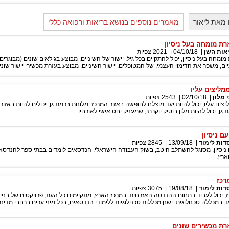
מאת ליאור
מאמרים נוספים בנושא בריאות ורפואה כללי
זרת מומחה בעל ניסיון
אות השן
|
04/10/18
|
2021
צפיות
 מומחה בעל ניסיון, יכול להתקיים בכל גיל. יישור של השיניים, מבוצע בגילאים שונים (מבוגרים,
ניים, משפר את הדימוי העצמי, של המטופלים. יישור השיניים, מבוצע בעזרת מכשירי יישור שוני
מליצים עליו
 מלון
|
02/10/18
|
2543
צפיות
צים עליו, יכול להיות יעד מוצלח לחופשה באזור המרכז. מלונות ברמת גן, יכולים להיות באזור
 גן, יכול להיות מלון בוטיק יוקרתי, שמעניק יחס אישי לאורחיו.
ם ניסיון
דות לימוד
|
13/09/18
|
2845
צפיות
ניסיון, מסוגל להשתלב היטב, בשוק העבודה הישראלי. הנדסאים לומדים בבתי ספר להנדסאי
ארץ.
רכז
דות לימוד
|
19/08/18
|
3075
צפיות
ז, יכול לעבוד בתחום ההנדסה האזרחית. במרכז הארץ, מתקיימים כל העת, פרויקטים של בניי
ד במכללה טכנולוגית. ישנן מכללות טכנולוגיות ללימודי הנדסאים, בכל מיני ערים ברחבי מדינ
זרת מכשירים שונים