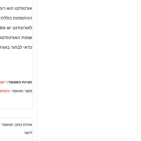
אורטודנט הוא רופ
ההתמחות כוללת כ-7,000 שעות, ובסיומה יש לעבור מבחן של משרד ה
לאורטודנט יש מספר
שמות האורטודנטי
כדאי לבחור באורט
תגיות המאמר:
יישו
מקור המאמר:
Academics – ספריית 
אודות כותב המאמר:
ליאור