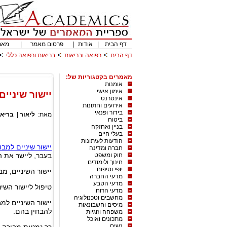
דף הבית
|
אודות
|
פרסום מאמר
|
מאמ
דף הבית
רפואה ובריאות
בריאות ורפואה כללי
מאמרים בקטגוריות של:
אומנות
אימון אישי
יישור שיניי
אינטרנט
אירועים וחתונות
בידור ופנאי
מאת:
ליאור
|
בריאו
ביטוח
בניין ואחזקה
בעלי חיים
הודעות לעיתונות
יישור שיניים למב
חברה ומדינה
חוק ומשפט
בעבר, ליישר את ה
חינוך ולימודים
יופי וטיפוח
יישור השיניים, מ
מדעי החברה
מדעי הטבע
טיפול ליישור השינ
מדעי הרוח
מחשבים וטכנולוגיה
יישור השיניים למ
מיסים וחשבונאות
להבחין בהם.
משפחה וזוגיות
מתכונים ואוכל
נשים