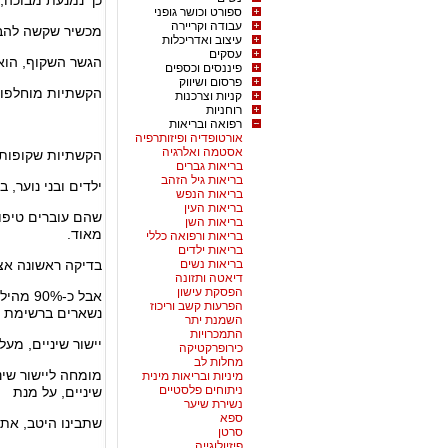
כך נמנעת מבוכה, 
ספורט וכושר גופני
עבודה וקריירה
מכשיר שקשה להבח
עיצוב ואדריכלות
עסקים
הגשר השקוף, הוא ס
פיננסים וכספים
פרסום ושיווק
הקשתיות מוחלפות
קניות וצרכנות
רוחניות
רפואה ובריאות
אורטופדיה ופיזותרפיה
אסטמה ואלרגיה
הקשתיות שקופות,
בריאות גברים
בריאות גיל הזהב
ילדים ובני נוער,
בריאות הנפש
בריאות העין
שהם עוברים טיפול 
בריאות השן
מאוד.
בריאות ורפואה כללי
בריאות ילדים
בריאות נשים
בדיקה ראשונה אצל
דיאטה ותזונה
הפסקת עישון
אבל כ-%
הפרעות קשב וריכוז
נשארים ברשימת 
השמנת יתר
התמכרויות
יישור שיניים, מעל
כירופרקטיקה
מחלות לב
מומחה ליישור שיני
מיניות ובריאות מינית
ניתוחים פלסטיים
שיניים, על מנת
נשירת שיער
ספא
שתבינו היטב, את 
סרטן
פיזיולוגייה