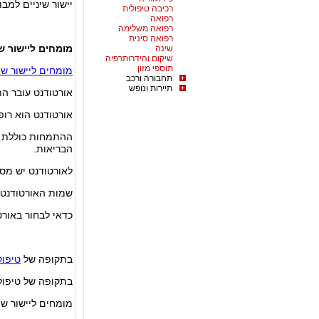
יישור שיניים למב
רכיבה טיפולית
רפואה
רפואה משלימה
רפואה סינית
מומחים ליישור שי
שינה
שיקום והידרותרפיה
תוספי מזון
מומחים ליישור שי
תחבורה ורכב
תיירות ונופש
אורטודנט עובר הת
אורטודנט הוא רופ
הבריאות.
לאורטודנט יש מספר
שמות האורטודנטי
כדאי לבחור באורט
בתקופה של
טיפול
בתקופה של טיפול 
מומחים ליישור שי