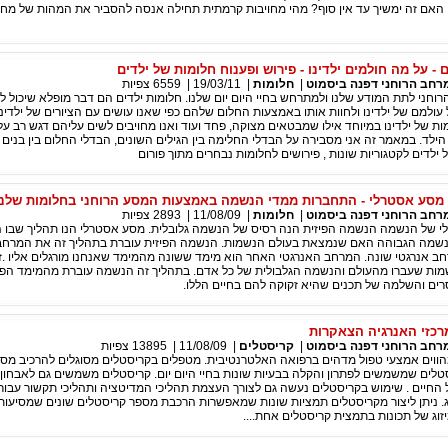
י האם זה ימשיך עד אין סוף? מהי מחויבות קרמתית תחילה אנסה להסביר את המהות של מחו
 - על מה חולמים ילדינו - פירוש ופענוח חלומות של ילדים
רחב הרוחני דפנה ביסמוט
|
חלומות
|
19/03/11
|
6559
צפיות
רוחני לתת המודע שלנו ולמתרחש בחיי היום יום שלנו. חלומות ילדים הם דבר מופלא שיכול ל
ולמם של ילדינו ולחוות אותו באמצעות החלום שלהם כפי שאנו עושים עם הציורים של ילדינו
ת של ילדינו במיוחד אילו שמבטאים מצוקה, פחד ועוד ואנו מחויבים לשים עליהם דגש רב על
הילד. במאמר זה אני מסבירה על הבדלי החלימה בין הגילים השונים, הבדלי החלום בין בנים 
ילדים לקטגוריות שונות , פירושים לחלומות נבחרים מתוך פורום
מסע אסטרלי - התחברות ממדי הנשמה באמצעות המסע הרוחני בחלומות שלנו
רחב הרוחני דפנה ביסמוט
|
חלומות
|
11/08/09
|
2893
צפיות
 של הנשמה הנשמה הפיזית הנה רסיס של הנשמה גלובלית. מסע אסטרלי הנו תהליך שבו
נשמה הגבוהה האם שנמצאת בעולם הנשמות. הנשמה הפיזית עוברת בתהליך זה את המרחב
חב אנרגטי שונה. המרחב האנרגטי האחר הוא מימד ששונה מהמימד שאנחנו מורגלים אליו .ז
 נשמות שעברו מהעולם והנשמה הגלבולית של כל אדם. בתהליך זה הנשמה עוברת מהמימד הפי
ים והשלמה של תכנים שהיא זקוקה להם בחיים הללו.
מרכזי האנרגיה הצאקרות
רחב הרוחני דפנה ביסמוט
|
קריסטלים
|
11/08/09
|
13895
צפיות
הווים אמצעי טפול מדהים ברפואה האלטרנטיבית. מטפלים בקריסטלים מסוגלים להרכיב מס
טלים שמשמשים לפתרון והקלה בבעיות שונות בחיי היום יום. קריסטלים משמשים גם לאבחון 
החיים . שימוש בקריסטלים נעשה גם לצורך העצמת תהליכי המדיטציה ותהליכי תקשור עבור 
ג. ניתן ליצור מקריסטלים תמציות שונות שמאפשרות הרכבת מספר קריסטלים שונים שמסיעות
יזוג של תכונות בתמצית קריסטלים אחת....