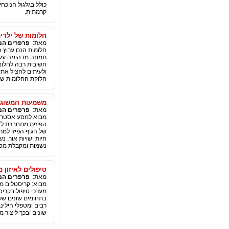
כולל בגלגול הנוכח
קרמתית.
חלומות של ילדים
מאת:
פרפרים המ
חלומות הנם ערוץ ה
תמונה מדהימה על ע
חשיבות רבה לחלומו
ולעיתים להציל את 
חלוקת החלומות של 
משמעות המשוג 
מאת:
פרפרים המ
מבוא למסע אסטרלי
הפיזית מתחברת ל
של הגוף הפיזי למר
חיות ישויות אור,
נשמות ומקבלת מסר
טיפולים לאיזון 
מאת:
פרפרים המ
מבוא: קריסטלים מ
מערכי טיפול בקריס
בתחומים שונים של 
רבים ומטפלי הילינ
שונים ובכך ליצור מ