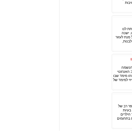
יבות
תת לנו
. ישנה
 מנת לעזור
לבנות,
 הנשמה
 האנרגטי
הו מימד שבו
זי למימד של
פר רב של
בעיות
הילרים
 בתחומים