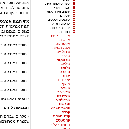
מצב של חוסר איזו
ספורט וכושר גופני
שהביטוי לכך הוא 
עבודה וקריירה
עיצוב ואדריכלות
הרוחנית נקרא חוסר
עסקים
פיננסים וכספים
מהי הגנה אנרגטי
פרסום ושיווק
הגנה אנרגטית היא
קניות וצרכנות
בגופים עצמם ובינ
רוחניות
אבחון בצבעים
נוצרת ממחסור באנ
אנרגיות
אסטרולוגיה
· חוסר באנרגיה 
גלגול נשמות
גרפולוגיה
· חוסר באנרגיה 
הארה
הורוסקופ
· חוסר באנרגיה ב
הילינג
חלומות
· חוסר באנרגיה ב
טנטרה
יהדות
יצירתיות
· חוסר באנרגיה ב
כישוף
מאגיה
· חוסר באנרגיה בש
מדיטציה
מיסטיקה
· חשיפה לאנרגיות 
נומרולוגיה
פנג שווי
דוגמאות לחוסר 
פרשת השבוע
קבלה
· מקרים שבהם חש
קלפי טארות
קריסטלים
שנוצרת ממחשבות ש
רוחניות - כללי
רונים