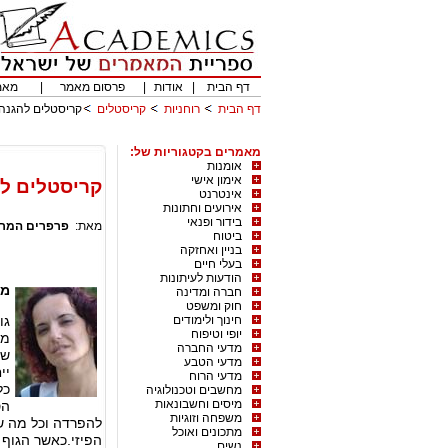
דף הבית
|
אודות
|
פרסום מאמר
|
מאמ
דף הבית
רוחניות
קריסטלים
קריסטלים להגנה 
מאמרים בקטגוריות של:
אומנות
אימון אישי
קריסטלים לה
אינטרנט
אירועים וחתונות
בידור ופנאי
מאת:
פרפרים המרח
ביטוח
בניין ואחזקה
בעלי חיים
הודעות לעיתונות
מא
חברה ומדינה
חוק ומשפט
חינוך ולימודים
גו
יופי וטיפוח
מל
מדעי החברה
שמ
מדעי הטבע
יי
מדעי הרוח
כל
מחשבים וטכנולוגיה
מיסים וחשבונאות
הס
משפחה וזוגיות
להפרדה וכל מה ש
מתכונים ואוכל
הפיזי.כאשר הגוף 
נשים