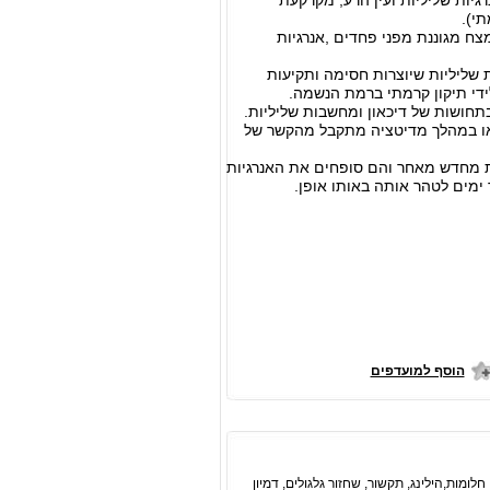
יות שליליות ועין הרע, מקרקעת
י).
ח מגוננת מפני פחדים ,אנרגיות
 שליליות שיוצרות חסימה ותקיעות
לידי תיקון קרמתי ברמת הנשמה.
חושות של דיכאון ומחשבות שליליות.
ף או במהלך מדיטציה מתקבל מהקשר של
ת מחדש מאחר והם סופחים את האנרגיות
ימים לטהר אותה באותו אופן.
הוסף למועדפים
מות,הילינג, תקשור, שחזור גלגולים, דמיון