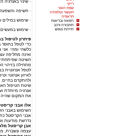
· שינוי באנרגיה 
רייקי
שפת האור
· חשיפה והשפעה 
תקשור וטלפתיה
תראפיה
· שימוש במילים ש
רפואה ובריאות
תחבורה ורכב
תיירות ונופש
· שימוש במעשים ש
פיתרון לטיפול ב
כדי לטפל בחוסר ב
כלשהי ומהי. אני
ואינה מחליפה עצ
השיטה שפיתחתי ב
מתחילה בזיהוי ה
לטפל אנרגטית במט
לאיזון אנרגטי וטי
ולהתקדם בחיים.
שיטת הטיפול האנר
אנרגיה מיוחדת ו
את המקום שהיה ח
אלו אבני קריסטל
השימוש באבני הקר
אבני הקריסטל כתכ
נדרשת מודעות ושי
אבן קריסטל מלכ
עצמה ונשברת, מח