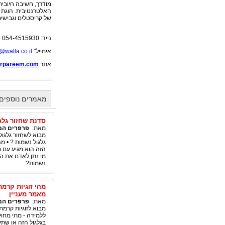
מודרך, חשיבה חיובית
האלטרנטיבית. הוגת ר
של קריסטלים וגבישים
נייד: 054-4515930
אימייל"
@walla.co.il
אתר:
parpareem.com
מאמרים נוספים 
סדנת שחזור גלג
מאת:
פרפרים המ
מבוא לשחזור גלגול
גלגול נשמות ? • מ
מי נתן לאדם את הי
נשמות?
מהי זוגיות קרמת
מאמר מעניין
מאת:
פרפרים המ
מבוא לזוגיות קרמ
ללמידה - מתי מחו
בגלגול הזה או שתע