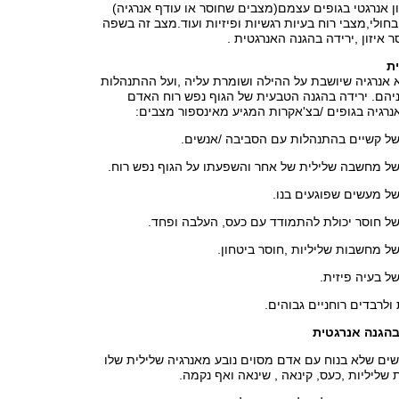
ן אנרגטי בגופים עצמם(מצבים שחוסר או עודף אנרגיה)
בחולי,מצבי רוח בעיות רגשיות ופיזיות ועוד.מצב זה בשפה
 איזון ,ירידה בהגנה האנרגטית .
ת
 אנרגיה שיושבת על ההילה ושומרת עליה ,ועל ההתנהלות
יהם. ירידה בהגנה הטבעית של הגוף נפש רוח האדם
רגיה בגופים /בצ'אקרות המגיע מאינספור מצבים:
בשל קשיים בהתנהלות עם הסביבה /אנשים.
בשל מחשבה שלילית של אחר והשפעתו על הגוף נפש רוח.
של מעשים שפוגעים בנו.
של חוסר יכולת להתמודד עם כעס, העלבה ופחד.
של מחשבות שליליות ,חוסר ביטחון.
ל בעיה פיזית.
ולרבדים רוחניים גבוהים.
בהגנה אנרגטית
ים שלא בנוח עם אדם מסוים נובע מאנרגיה שלילית שלו
ליליות ,כעס, קינאה , שינאה ואף נקמה.