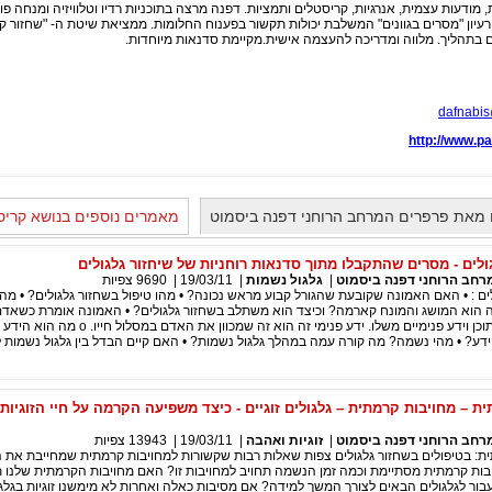
, מודעות עצמית, אנרגיות, קריסטלים ותמציות. דפנה מרצה בתוכניות רדיו וטלוויזיה ומנחה פ
עיון "מסרים בגוונים" המשלבת יכולות תקשור בפענוח החלומות. ממציאת שיטת ה- "שחזור ק
 בתהליך. מלווה ומדריכה להעצמה אישית.מקיימת סדנאות מיוחדות.
dafnabis
http://www.
מאת פרפרים המרחב הרוחני דפנה ביסמוט
מאמרים נוספים בנושא קריס
ולים - מסרים שהתקבלו מתוך סדנאות רוחניות של שיחזור גלגולים
רחב הרוחני דפנה ביסמוט
|
גלגול נשמות
|
19/03/11
|
9690
צפיות
ים : • האם האמונה שקובעת שהגורל קבוע מראש נכונה? • מהו טיפול בשחזור גלגולים? • מהו
ה הוא המושג והמונח קארמה? וכיצד הוא משתלב בשחזור גלגולים? • האמונה אומרת כשאדם
דע? • מהי נשמה? מה קורה עמה במהלך גלגול נשמות? • האם קיים הבדל בין גלגול נשמות 
ית – מחויבות קרמתית – גלגולים זוגיים - כיצד משפיעה הקרמה על חיי הזוגיות 
רחב הרוחני דפנה ביסמוט
|
זוגיות ואהבה
|
19/03/11
|
13943
צפיות
תית: בטיפולים בשחזור גלגולים צפות שאלות רבות שקשורות למחויבות קרמתית שמחייבת את
יבות קרמתית מסתיימת וכמה זמן הנשמה תחויב למחויבות זו? האם מחויבות הקרמתית שלנו 
בור לגלגולים הבאים לצורך המשך למידה? אם מסיבות כאלה ואחרות לא מימשנו זוגיות בגלגו