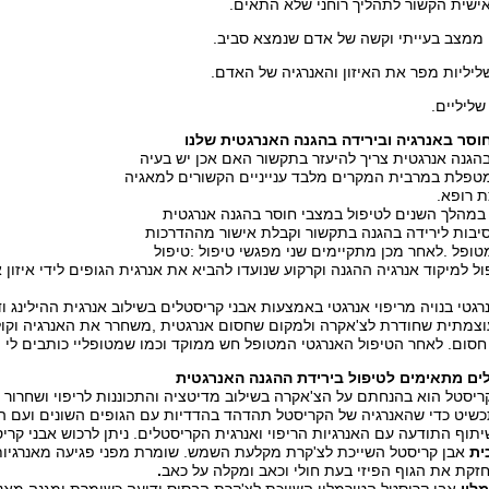
האישית הקשור לתהליך רוחני שלא התאים.
ממצב בעייתי וקשה של אדם שנמצא סביב.
ליליות מפר את האיזון והאנרגיה של האדם.
ליליים.
חוסר באנרגיה ובירידה בהגנה האנרגטית שלנו
הגנה אנרגטית צריך להיעזר בתקשור האם אכן יש בעיה
 מטפלת במרבית המקרים מלבד ענייניים הקשורים למאגיה
ת רופא.
מהלך השנים לטיפול במצבי חוסר בהגנה אנרגטית
סיבות לירידה בהגנה בתקשור וקבלת אישור מההדרכות
ופל .לאחר מכן מתקיימים שני מפגשי טיפול :טיפול
פול למיקוד אנרגיה ההגנה וקרקוע שנועדו להביא את אנרגית הגופים לידי איזו
גטי בנויה מריפוי אנרגטי באמצעות אבני קריסטלים בשילוב אנרגית ההילינג וד
עוצמתית שחודרת לצ'אקרה ולמקום שחסום אנרגטית ,משחרר את האנרגיה וקול
סום. לאחר הטיפול האנרגטי המטופל חש ממוקד וכמו שמטופליי כותבים לי :
ים מתאימים לטיפול בירידת ההגנה האנרגטית
יסטל הוא בהנחתם על הצ'אקרה בשילוב מדיטציה והתכוננות לריפוי ושחרור ה
שיט כדי שהאנרגיה של הקריסטל תהדהד בהדדיות עם הגופים השונים ועם הנשמ
תוף התודעה עם האנרגיות הריפוי ואנרגית הקריסטלים. ניתן לרכוש אבני קר
ית
אבן קריסטל השייכת לצ'קרת מקלעת השמש. שומרת מפני פגיעה מאנרגיות
זקת את הגוף הפיזי בעת חולי וכאב ומקלה על כאב
.