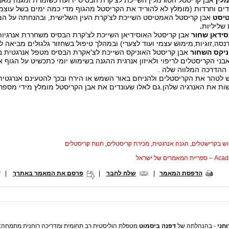
לין
אבן קריסטל הטורמלין השייכת לצ'קרת הבסיס ידועה כשומרת ומגנה מאנרג
ים וחרדות (מומלץ לא להוריד את הקריסטל מהגוף מדי כמה ימים בשל עוצמת
טיסט
אבן קריסטל האמטיסט השייכת לצ'קרת העין השלישית, ובהנחתה על המצ
שליליות
.
סידאן שחור
אבן קריסטל האוסידיאן השייכת לצ'קרת הבסיס
משחררת אנרגיות
נסה,זוגיות,מימוש עצמי ועוד לצערי) ובמהלך טיפול בשחזור גלגולים מביאה 
ניקס השחור
אבן קריסטל האוניקס השייכת לצ'אקרת הבסיס מטפל אנרגטית בת
בני הקריסטלים לריפוי ולאיזון אנרגית ההגנה בשימוש יומי כתכשיט על הגו
ההדרכה המלווה שלה .
ש לטהר את הקריסטלים ולהניחם באור השמש או הירח ובכך להטעינם אנרגטי
ות את האנרגיה שלהן.גם לאלו שעונדים את אבן הקריסטל מומלץ מידי מספר 
ש בקרישטלים
,
הגנה אנרגטית
,
מכירת קריסטלים
,
חנות קריסטלים
המאמרים של ישראל
הדפסת המאמר
|
שלח לחבר
|
פרסם את המאמר באתרך
|
חני
- בהנהלתה של
דפנה ביסמוט
מטפלת הוליסטית רב תחומית ומדריכה רוחנית מתמחה: חלו