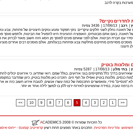
מערכות בקרה לרכב
 לחדרים נקיים?
ץ
|
רכב
|
17/06/13
|
3436
צפיות
של תאונה נחלק לשני חלקים עיקריים: נזקי תפקוד ומנוע ונזקים חיצוניים של פחחות, צבע ונז
 תאונה, באם אתם מבוטחים, האופציה ההגיונית היא להפעיל את הביטוח, ולחפש מוסך פ
סדר עם חברת הביטוח. אולם לפני שאתם פונים למוסך מן הסוג הזה חשוב מאוד לבדוק את 
מוסכים מסויימים מחזיקים מחלקות צבע ופחחות בבעלותם, אולם מוסכים רבים אחרים מוציא
 חיצוני.
 ומלונות בוטיק
ץ
|
בתי מלון
|
17/06/13
|
5287
צפיות
שאירועים בדרך כלל מתקיימים בגני אירועים, בגלל שמם. רואי שתדעו, כי אירועים יכולים להת
מות כנסים, מלונות בוטיק ואפילו על חוף הים. הזכרנו כאן מלונות בוטיק, כיוון שמדובר במקומ
 לא "פנסיים" מידי, ומאפשרים התכנסות של כמה עשרו אנשים, לטובת אירוע חשוב כזה או אחר
 ברמה טובה, במידה שהמגיעים לאירוח ירצו ללון בו למשך לילה אחד או יותר.
<<
10
9
8
7
6
5
4
3
2
1
>>
כל הזכויות שמורות
© 2008
CADEMICS
A
השימוש
ומדיניות הפרטיות
. התכנים באתר מופצים תחת רשיון
קראייטיב קומונס - ייחוס-איסור יצירות נ