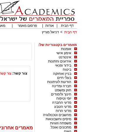
דף הבית
|
אודות
|
פרסום מאמר
|
מאמ
דף הבית
דניאל מוריץ
מאמרים בקטגוריות של:
אומנות
אימון אישי
אינטרנט
אירועים וחתונות
בידור ופנאי
ביטוח
צור קשר:
צור קשר
בניין ואחזקה
בעלי חיים
הודעות לעיתונות
חברה ומדינה
חוק ומשפט
חינוך ולימודים
יופי וטיפוח
מדעי החברה
מדעי הטבע
מדעי הרוח
מחשבים וטכנולוגיה
מיסים וחשבונאות
משפחה וזוגיות
מתכונים ואוכל
מאמרים אחרונים
נשים