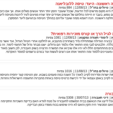
ראשונה- היעד: טיסה ללובליאנה
ץ
|
טיולים בחו"ל
|
12/08/13
|
884
צפיות
 היא מקום מרשים לכל הדעות, שככל שעובר הזמן יותר ויותר אנשים מגלים אותו. אך אם כיום
ם נופש, בעבר זו הייתה נחלתם של אנשים אמידים יותר שהיו מגיעים לעיר ליהנות מטיסה ליע
חלקה ראשונה. הנה דוגמא ממה שעבר עליהם במהלך הטיסה ובהגיעם ליעד המסקרן.
לגיל הרך או קורס מזכירות רפואית?
ץ
|
לימודי תעודה ומקצוע
|
12/08/13
|
1081
צפיות
 בבעיה הגדולה שמתחילה מיד בשחרורנו מהצבא, או לחלקנו אחרי הטיול הגדול, ועד אשר נ
לה. הלבטים לגבי מהו התואר אליו נלמד הם גדולים. ישנו מבחר גדול של תחומי לימוד, זה נכו
ים מהתחומים הללו לא יהיו אלו שיביאו את המשרה הרצויה בשוק העבודה, לכן חשוב מאוד 
מעוניינים ללמוד ומה התואר אותו אנו רוצים לעשות עוד בטרם נרשמים למוסד האקדמי.
ץ
|
טיולים בחו"ל
|
11/08/13
|
1016
צפיות
ת ישרות וסדירות לקייב לאורך כל השנה כמה פעמים בשבוע. זמן הטיסה קצר יחסית והטיסות 
 לקייב באופן עצמאי על ידי רכישת כרטיס טיסה באחת מחברות התעופה הישראלית והזרות.
בורה
ץ
|
דיני תעבורה
|
30/07/13
|
5308
צפיות
 יוכל לייצג את הנאשם בבית המשפט לתעבורה על מנת לוודא האם בדיקת השכרות התקיימה כ
אם המכשיר היה תקין והאם לא היה שימוש בכוח מופרז בזמן הבדיקה.