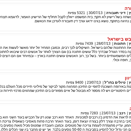
רה
ץ
|
דיני תעבורה
|
30/07/13
|
5321
צפיות
שתה בשל רישיון לא תקף, בית המשפט ייאלץ לקבל תחליף של הרישיון האמור, לדוגמא תצהי
יון נהיגה בתוקף, נושא בגינו ידאג עורך דין תעבורה לעדכן את הנאשם.
בש בישראל
ץ
|
חתונות
|
28/07/13
|
7439
צפיות
 את החתונות שלהם בישראל. השיקולים לכך רבים, וכמובן המחיר זול יותר מאשר לעשות את ה
 בסדר הגודל שבדרך כלל עושים חתונה בו) וגם הצורך לוותר על אנשים רבים שיבואו לחתונ
ם המשמעותיים ביותר. בשל כך, רוב האנשים עושים חתונה בארץ – ובמיוחד אם הם רוצים ל
 חופה וכולי.
וון
ץ
|
טיולים בחו"ל
|
23/07/13
|
9400
צפיות
ות באירופה השוכנת לחופי ים התיכון המהווה מקור לביקור של מיליוני תיירים מכל העולם בכל ש
היסטוריים ויש לה מספר לא מבוטל של איים מפוזרים בים התיכון שמהווים מרכזי תיירות ונו
ץ
|
רכב
|
23/07/13
|
7283
צפיות
ראות את הדמיון בין רכבים למכוניות. האחד הוא רכב שנע רק על הכביש בעוד השני הוא בע
בי בהרבה וצורך דלק בצורה יוצאת דופן, בעוד האחר הרבה פחות מאסיבי כשאפילו צריכת 
המון, עדיין מתגמדת לעומת צריכה של מטוסים. וכמובן העובדה שמטוס מכיל מאות נוסעים בע
התחבורה על גלגלים הכי גדול יכול להסיע בסביבות ה 50-60 נוסעים בלבד. אך יש קו מחבר בין שני הכלים