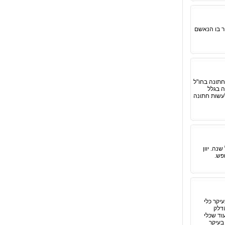
ר בו הנאשם
חתונה בחו"ל
ה בגלל
עשות חתונה
נה. יוון
פש.
יקר כלי
הדלק
וד שכלי
 הללו, בעיקר