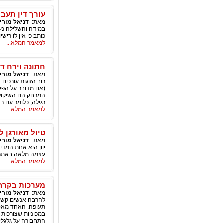
עורך דין תעבו
מאת:
דניאל מורי
במידה והשלילה נע
כותב כי אין לו ריש
למאמר המלא...
חתונה וירח ד
מאת:
דניאל מורי
רוב הזוגות עורכים
(אם מדובר על הפקה
המרחק הם השיקולי
רגילה, כלומר עם רב,
למאמר המלא...
טיול מאורגן לי
מאת:
דניאל מורי
יוון היא אחת המדינ
עצמה מלאה באתרים 
למאמר המלא...
מערכות בקרה
מאת:
דניאל מורי
להרבה אנשים קשה ל
תעופה. האחד מאסי
במכוניות שצורכות 