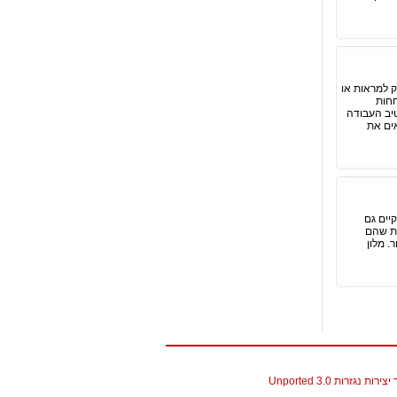
ק למראות או
חחות
טיב העבודה
ים את
קיים גם
ות שהם
. מלון
גזרות 3.0 Unported