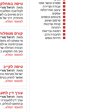
ספורט וכושר גופני
טיסה במחלקה 
עבודה וקריירה
מאת:
דניאל מורי
עיצוב ואדריכלות
לובליאנה הסלובנית
עסקים
רבים מגיעים בו לש
פיננסים וכספים
מיוחדת, דרך של מ
פרסום ושיווק
למאמר המלא...
קניות וצרכנות
רוחניות
רפואה ובריאות
קורס מטפלות 
תחבורה ורכב
מאת:
דניאל מורי
תיירות ונופש
מי מאתנו לא נתקל
אוניברסיטה או למכל
הבעיה הגדולה שרב
טוב מה המקצוע בו 
למאמר המלא...
טיסה לקייב
מאת:
דניאל מורי
ישראל מקיימת טיסו
אפשר להגיע בטיסה
למאמר המלא...
עורך דין לתע
מאת:
דניאל מורי
עורך דין לתעבורה
ובהתאם לנהלים, ה
למאמר המלא...