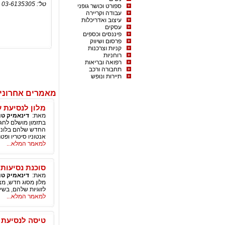
טל': 03-6135305 פקס: 03-6135340
ספורט וכושר גופני
עבודה וקריירה
עיצוב ואדריכלות
עסקים
פיננסים וכספים
פרסום ושיווק
קניות וצרכנות
רוחניות
רפואה ובריאות
תחבורה ורכב
תיירות ונופש
מאמרים אחרונים
מלון לנסיעת ע
מאת:
דינאמיק טו
בתזמון מושלם לחגי
החדש שלהם בלונדון
אנטוניו סיטריו ופטר
למאמר המלא...
סוכנת נסיעות 
מאת:
דינאמיק טו
מלון מסוג חדש, מצי
לזוגיות שלהם, בשיל
למאמר המלא...
טיסה לנסיעת 