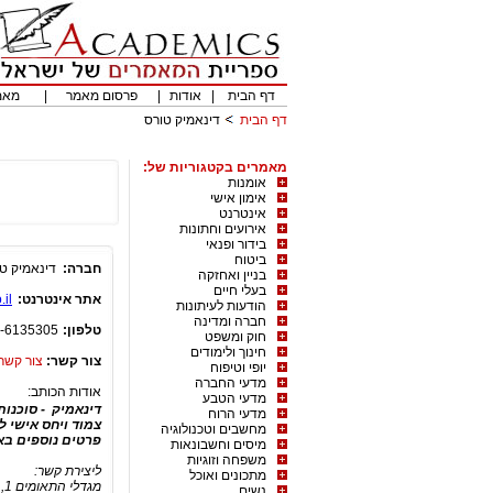
דף הבית
|
אודות
|
פרסום מאמר
|
מאמ
דף הבית
דינאמיק טורס
מאמרים בקטגוריות של:
אומנות
אימון אישי
אינטרנט
אירועים וחתונות
בידור ופנאי
ביטוח
חברה:
דינאמיק ט
בניין ואחזקה
בעלי חיים
אתר אינטרנט:
.il
הודעות לעיתונות
חברה ומדינה
טלפון:
-6135305
חוק ומשפט
חינוך ולימודים
צור קשר:
צור קשר
יופי וטיפוח
מדעי החברה
אודות הכותב:
מדעי הטבע
דינאמיק - סוכנות
מדעי הרוח
צמוד ויחס אישי ל
מחשבים וטכנולוגיה
פרטים נוספים בא
מיסים וחשבונאות
משפחה וזוגיות
ליצירת קשר:
מתכונים ואוכל
מגדלי התאומים 1, רח' ז'בוטינסקי 33, רמת גן 52511
נשים