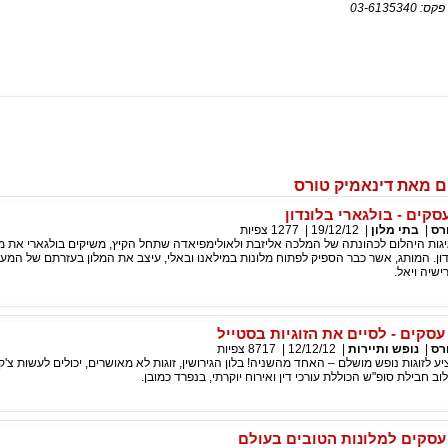
 מאת דינאמיק טורס
סקים - בולגארי בלונדון
רס
|
בתי מלון
|
19/12/12
|
1277
צפיות
גות היהלום לכהונתה של המלכה אליזבת ולאולימפיאדה שתחל הקיץ, משיקים בולגארי את מל
. המותג, אשר כבר הספיק לפתוח מלונות במילאנו ובאלי, עיצב את המלון בעזרתם של המעצ
ישיה ויאל.
עסקים - לסיים את הזוגיות בסטייל
רס
|
נופש ותיירות
|
12/12/12
|
8717
צפיות
ע לזוגות נופש מושלם – האחד מהשניה! בלון הגירושין, זוגות לא מאושרים, יכולים לעשות צ'ק
וב חבילת סופ"ש הכוללת עורכי דין ואירוח יוקרתי, בנפרד כמובן.
עסקים למלונות הטובים בעולם