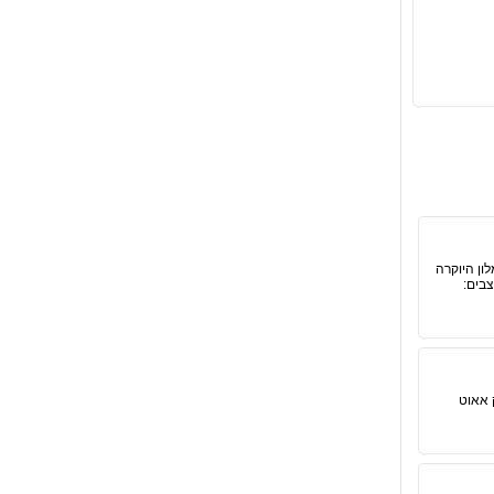
ון היוקרה
בים:
 אאוט