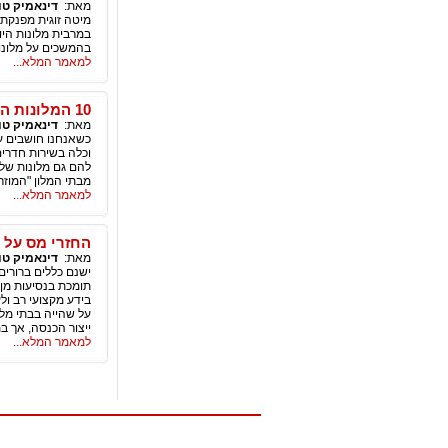
מאת:
דינאמיק טו
מיטה זוגית מפנקת,
במרבית מלונות היו
בהמשכים על מלונות
למאמר המלא...
10 המלונות המוזרים בתבל - הזמנת נסיעת עסקים
מאת:
דינאמיק טו
כשאנחנו חושבים על
וכלה בשירות חדרים 
להם גם מלונות של
מבתי המלון "המוזר
למאמר המלא...
החזרי מס על 
מאת:
דינאמיק טו
ישנם כללים ברורי
תומכת בנסיעות מן
בידע מקצועי רב ול
על שהייה בבתי מלו
ייצור הכנסה, אך ב
למאמר המלא...