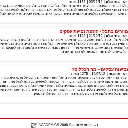
רס
|
בתי מלון
|
05/11/12
|
1172
צפיות
 ג'קוזי בחדר האמבטיה ונוף עוצר נשימה מהחלון. כל אלה הם רק חלק קטן מהמאפיינים שתוכ
קרה ברחבי העולם. על מנת להראות לכם בדיוק על מה אנחנו מדברים החלטנו להציג בפניכם
 היוקרה העסקיים הבולטים והאיכותיים ביותר בעולם. כי גם בנסיעת עסקים צריך לדעת לבלו
רס
|
בתי מלון
|
21/10/12
|
1195
צפיות
 בתי מלון, סביר להניח שעולים במוחנו מספר אסוציאציות מיידיות: החל מחדר מרווח עם מי
הזמין בכל רגע נתון. עם זאת, לא כולם מעדיפים את המלונות הסטנדרטיים טובים ככל שיהיו, 
כל הנופשים בהם יש מכנה משותף אחד – הרצון לשבור את השגרה ולנפוש מחוץ לקופסה. ה
ים" שיעניקו לכם חווייה שכמוה לא הכרתם קודם.
נסיעות עסקים – מה הכללים?
רס
|
צרכנות
|
19/07/12
|
1275
צפיות
ם עבור החזרי מס על נסיעות העסקים. תפקידם של החזרי המס הם להקל על אנשי העסקים וה
 הסוג הזה משום שהן תורמות לכלכלה ומעודדות השקעות. למעשה, על מנת לנצל את החזרי ה
עיתים ניתן להסתפק בהדפסת והגשת מסמכים בלבד. החזרי המס יכולים להגיע בעקבות הוצא
ן, השכרת רכב ולעיתים כוללים גם שהיית בני משפחה. לעיתים קל יותר להוכיח שההוצאה הי
מקרים של השתלמות או נסיעה לכנסים נחיצות היציאה תלויה בספק.
כל הזכויות שמורות
© 2008
CADEMICS
A