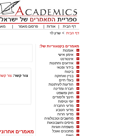
דף הבית
|
אודות
|
פרסום מאמר
|
מאמ
דף הבית
שרון לוי
מאמרים בקטגוריות של:
אומנות
אימון אישי
אינטרנט
אירועים וחתונות
בידור ופנאי
ביטוח
צור קשר:
צור קשר
בניין ואחזקה
בעלי חיים
הודעות לעיתונות
חברה ומדינה
חוק ומשפט
חינוך ולימודים
יופי וטיפוח
מדעי החברה
מדעי הטבע
מדעי הרוח
מחשבים וטכנולוגיה
מיסים וחשבונאות
משפחה וזוגיות
מתכונים ואוכל
מאמרים אחרונים
נשים