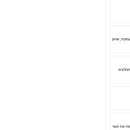
קית, שיווק
מומלצים
פח את הגוף