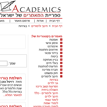
דף הבית
|
אודות
|
פרסום מאמר
|
מאמ
דף הבית
חינוך ולימודים
בגרויות
מאמרים בקטגוריות של:
אומנות
אימון אישי
אינטרנט
אירועים וחתונות
בידור ופנאי
ביטוח
בניין ואחזקה
בעלי חיים
שמך:
הודעות לעיתונות
חברה ומדינה
חוק ומשפט
חינוך ולימודים
השלמת בגרוי
בגרויות
מאת:
רויטל גונן
|
גני ילדים
אנשים רבים עוברי
הפרעות קשב וריכוז
שנת הלימודים האחר
השכלה ביתית
בגרויות כלל וכלל.
חינוך ולימודים - כללי
למאמר המלא...
חינוך ילדים
לימוד עצמי
לימודי שפות
השלמת בגרות
לימודי תעודה ומקצוע