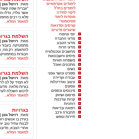
לימודים אקדמאיים
מאת:
רויטל גונן
|
לימודים בחו"ל
"עברית שפה קשה" נ
ליקויי למידה
אשר נולדו, גדלו ו
מוסדות לימוד
פלא כי רבים מחפש
פסיכומטרי
למאמר המלא...
קורסים וסדנאות
שיעורים פרטיים
יופי וטיפוח
השלמת בגרות
מדעי החברה
מאת:
רויטל גונן
|
מדעי הטבע
מתמטיקה. בעבור רב
מדעי הרוח
להתאמץ. רק מה, אח
מחשבים וטכנולוגיה
הבגרות במתמטיקה,
מיסים וחשבונאות
למאמר המלא...
משפחה וזוגיות
מתכונים ואוכל
נשים
השלמת בגרות
ספורט וכושר גופני
עבודה וקריירה
מאת:
רויטל גונן
|
עיצוב ואדריכלות
לא תמיד קל לנו לה
עסקים
בגרות מלאה. מדוב
פיננסים וכספים
לרכוש השכלה לעתי
פרסום ושיווק
למאמר המלא...
קניות וצרכנות
רוחניות
רפואה ובריאות
בגרויות
תחבורה ורכב
מאת:
רויטל גונן
|
תיירות ונופש
בעידן בו אנשים רו
לבנות עתיד טוב יו
אחרי הצבא, מדובר
למאמר המלא...