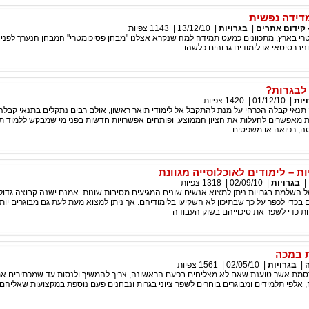
מדידה נפשית
|
בגרויות
|
13/12/10
|
1143
צפיות
רי בארץ, מתכוונים כמעט תמידה למה שנקרא אצלנו "מבחן פסיכומטרי" המבחן הנערך לפני 
ניברסיטאי או לימודים גבוהים כלשהו.
 לבגרות?
יות
|
01/12/10
|
1420
צפיות
תנאי קבלה הכרחי על מנת להתקבל אל לימודי תואר ראשון, אולם רבים נתקלים בתנאי קבלה 
ות מאפשרים להעלות את הציון הממוצע, ופותחים אפשרויות חדשות בפני מי שמבקש ללמוד ת
ה, רפואה או משפטים.
 – לימודים לאוכלוסייה מגוונת
|
בגרויות
|
02/09/10
|
1318
צפיות
 השלמת בגרויות ניתן למצוא אנשים שונים המגיעים מסיבות שונות. אמנם ישנה קבוצה גדול
בכדי לכפר על כך שבתיכון לא השקיעו בלימודיהם. אך ניתן למצוא מעת לעת גם מבוגרים יות
ת כדי לשפר את סיכוייהם בשוק העבודה
ת במכה
|
בגרויות
|
02/05/10
|
1561
צפיות
סמת אשר טוענת שאם לא מצליחים בפעם הראשונה, צריך להמשיך ולנסות עד שמכתירים 
אלפי תלמידים ומבוגרים בוחרים לשפר ציוני בגרות ונבחנים פעם נוספת במקצועות שאליהם 