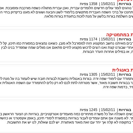
בגרויות
|
15/02/11
|
1358
צפיות
והגים לומר עולים חדשים הלומדים עברית, ואכן עברית מתגלה כשפה מורכבת ומסובכת. אפי
התחנכו על ברכי השפה העברית מתקשים בלימודי לשון והבעה ושוגים לא מעט בדקדוק בחיי היו
ים השלמת בגרות בלשון על מנת לזכות בתעודת בגרות מלאה.
 במתמטיקה
בגרויות
|
15/02/11
|
1174
צפיות
ים מאיתנו נחשב המקצוע הזה למסורבל ולא מובן. כשאנו נמצאים במסגרת כמו תיכון, קל לנו
רי שבגרנו קצת ואנו רוצים לרכוש מקצוע לחיים פתאום אנו מגלים שמה שמפריד בנינו לבין 
 או במילים אחרות העדר הבגרות.
 באנגלית
בגרויות
|
15/02/11
|
1305
צפיות
תמודד עם לימודי שפה זרה. בגרות באנגלית נחשבת לבגרות חובה שיש לעמוד בה על מנת לז
ר בבגרות חשובה מאוד, אשר מטרתה לתת לכם לא רק כלים להתמודד עם השפה האנגלית א
ד, בדמות שפה זרה.
בגרויות
|
15/02/11
|
1245
צפיות
כשים השכלה ועל כל משרה מתחרים כמה מועמדים אטרקטיביים, בגרויות הן הצעד הראשון בי
תר. לא משנה אם אתם עומדים לעבור בגרויות במסגרת לימודי תיכון, באופן אקסטרני או כהשל
 בתקופה לא קלה אך יחד עם זאת מאוד מאתגרת. יש לכם שאלות, לנו יש את התשובות.