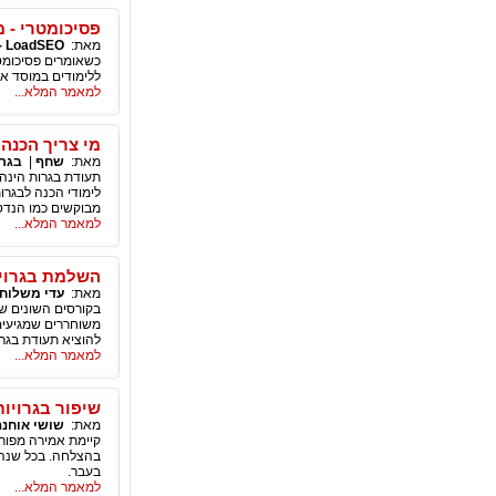
פסיכומטרי - 
מאת:
LoadSEO - קידום אתרים
כשאומרים פסיכומט
ללימודים במוסד או
למאמר המלא...
מי צריך הכנה
מאת:
שחף
|
בגרו
תעודת בגרות הינה 
לימודי הכנה לבגר
מבוקשים כמו הנדס
למאמר המלא...
השלמת בגרויות
מאת:
עדי משלוח
בקורסים השונים של
משוחררים שמגיעים 
להוציא תעודת בגרו
למאמר המלא...
שיפור בגרויו
מאת:
שושי אוחנה
קיימת אמירה מפור
בהצלחה. בכל שנה, 
בעבר.
למאמר המלא...