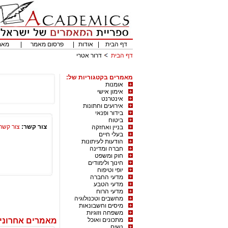
דף הבית
|
אודות
|
פרסום מאמר
|
מאמ
דף הבית
דרור אטרי
מאמרים בקטגוריות של:
אומנות
אימון אישי
אינטרנט
אירועים וחתונות
בידור ופנאי
ביטוח
צור קשר:
צור קשר
בניין ואחזקה
בעלי חיים
הודעות לעיתונות
חברה ומדינה
חוק ומשפט
חינוך ולימודים
יופי וטיפוח
מדעי החברה
מדעי הטבע
מדעי הרוח
מחשבים וטכנולוגיה
מיסים וחשבונאות
משפחה וזוגיות
מתכונים ואוכל
מאמרים אחרונים
נשים