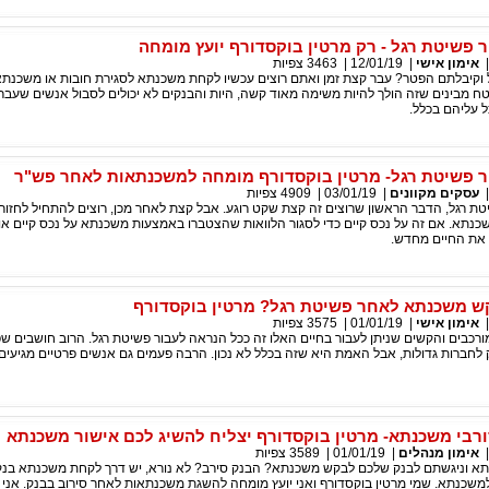
פשיטת רגל - רק מרטין בוקסדורף יועץ מומחה
אימון אישי
|
12/01/19
|
3463
צפיות
וקיבלתם הפטר? עבר קצת זמן ואתם רוצים עכשיו לקחת משכנתא לסגירת חובות או משכנתא
 מבינים שזה הולך להיות משימה מאוד קשה, היות והבנקים לא יכולים לסבול אנשים שעברו
 עליהם בכלל.
 פשיטת רגל- מרטין בוקסדורף מומחה למשכנתאות לאחר פש"ר
עסקים מקוונים
|
03/01/19
|
4909
צפיות
ת רגל, הדבר הראשון שרוצים זה קצת שקט רוגע. אבל קצת לאחר מכן, רוצים להתחיל לחזור 
נתא. אם זה על נכס קיים כדי לסגור הלוואות שהצטברו באמצעות משכנתא על נכס קיים או 
את החיים מחדש.
ש משכנתא לאחר פשיטת רגל? מרטין בוקסדורף
אימון אישי
|
01/01/19
|
3575
צפיות
רכבים והקשים שניתן לעבור בחיים האלו זה ככל הנראה לעבור פשיטת רגל. הרוב חושבים ש
לחברות גדולות, אבל האמת היא שזה בכלל לא נכון. הרבה פעמים גם אנשים פרטיים מגיעים
בי משכנתא- מרטין בוקסדורף יצליח להשיג לכם אישור משכנתא
אימון מנהלים
|
01/01/19
|
3589
צפיות
תא וניגשתם לבנק שלכם לבקש משכנתא? הבנק סירב? לא נורא, יש דרך לקחת משכנתא בנקא
משכנתא. שמי מרטין בוקסדורף ואני יועץ מומחה להשגת משכנתאות לאחר סירוב בבנק. אני