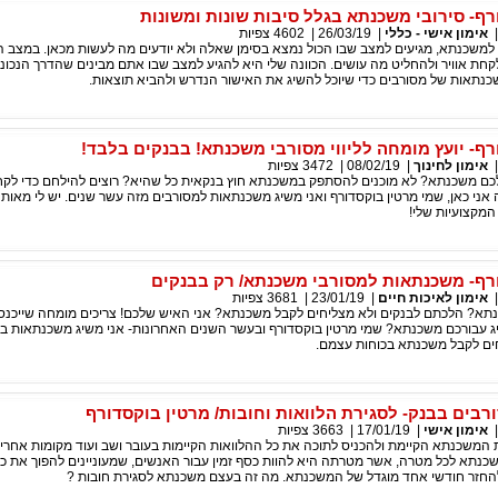
רף- סירובי משכנתא בגלל סיבות שונות ומשונות
אימון אישי - כללי
|
26/03/19
|
4602
צפיות
משכנתא, מגיעים למצב שבו הכול נמצא בסימן שאלה ולא יודעים מה לעשות מכאן. במצב הז
חת אוויר ולהחליט מה עושים. הכוונה שלי היא להגיע למצב שבו אתם מבינים שהדרך הנכונ
נתאות של מסורבים כדי שיוכל להשיג את האישור הנדרש ולהביא תוצאות.
רף- יועץ מומחה לליווי מסורבי משכנתא! בבנקים בלבד!
אימון לחינוך
|
08/02/19
|
3472
צפיות
ם משכנתא? לא מוכנים להסתפק במשכנתא חוץ בנקאית כל שהיא? רוצים להילחם כדי לק
אני כאן, שמי מרטין בוקסדורף ואני משיג משכנתאות למסורבים מזה עשר שנים. יש לי מאות
המקצועיות שלי!
רף- משכנתאות למסורבי משכנתא/ רק בבנקים
אימון לאיכות חיים
|
23/01/19
|
3681
צפיות
א? הלכתם לבנקים ולא מצליחים לקבל משכנתא? אני האיש שלכם! צריכים מומחה שייכנס 
יג עבורכם משכנתא? שמי מרטין בוקסדורף ובעשר השנים האחרונות- אני משיג משכנתאות בנ
ים לקבל משכנתא בכוחות עצמם.
בים בבנק- לסגירת הלוואות וחובות/ מרטין בוקסדורף
אימון אישי
|
17/01/19
|
3663
צפיות
המשכנתא הקיימת ולהכניס לתוכה את כל ההלוואות הקיימות בעובר ושב ועוד מקומות אחרים
שכנתא לכל מטרה, אשר מטרתה היא להוות כסף זמין עבור האנשים, שמעוניינים להפוך את כ
חזר חודשי אחד מוגדל של המשכנתא. מה זה בעצם משכנתא לסגירת חובות ?