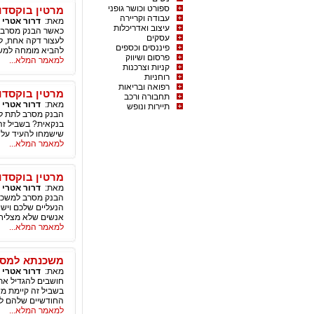
ספורט וכושר גופני
מרטין בוקסדו
עבודה וקריירה
מאת:
דרור אטרי
|
עיצוב ואדריכלות
כאשר הבנק מסרב ל
עסקים
לעצור דקה אחת, לק
פיננסים וכספים
להביא מומחה למשכ
פרסום ושיווק
למאמר המלא...
קניות וצרכנות
רוחניות
רפואה ובריאות
מרטין בוקסדו
תחבורה ורכב
מאת:
דרור אטרי
|
תיירות ונופש
הבנק מסרב לתת לכ
בנקאית? בשביל זה 
שישמחו להעיד על 
למאמר המלא...
מרטין בוקסדו
מאת:
דרור אטרי
|
הבנק מסרב למשכנת
הנעליים שלכם ויש
אנשים שלא מצליח
למאמר המלא...
משכנתא למסור
מאת:
דרור אטרי
|
חושבים להגדיל את 
בשביל זה קיימת מ
החודשיים שלהם לה
למאמר המלא...