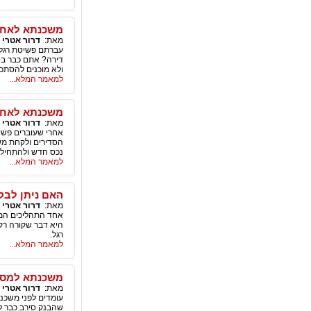
משכנתא לאחר 
מאת:
דרור אטרי
|
עברתם פשיטת רגל 
דירה? אתם כבר בטח
ולא מוכנים להסתכל
למאמר המלא...
משכנתא לאחר
מאת:
דרור אטרי
|
אחרי שעוברים פשיט
הסדירים ולקחת משכ
נכס חדש ולהתחיל 
למאמר המלא...
האם ניתן לבק
מאת:
דרור אטרי
|
אחד התהליכים המו
היא דבר שקורה רק 
רגל.
למאמר המלא...
משכנתא למסור
מאת:
דרור אטרי
|
עומדים לפני משכנ
שהבנק סירב כבר ל