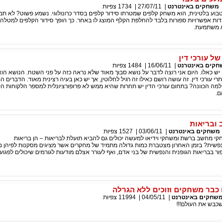
משחקים באינטרנט
|
27/07/11
|
1734
צפיות
בוע בלטינית, הוא משחק קלפים שמטרתו סידור קלפים בסדר כרונולוגי. נשמע פשוט? לא תמי
ות אפשרויות ספורות בלבד להחלפת הקלף המוצג לו באחר. כך הופך סידור הקלפים למטלה
 משתמעת.
ל עורכי דין
קים באינטרנט
|
16/06/11
|
1484
צפיות
יש כאלו. היום אני רוצה לדבר על נושא סבוך מאוד שלא נראה כזה על פני השטח. הנושא הוא
י עורכי דין. זה עושה רושם כאילו זה רגיל לחלוטין, אך יש כאן בעיה רצינית מאוד. הדברים ה
מה הכוונה? בתחום עורכי הדין יש תחרות שהיא ממש לא פרופורציונלית למספר הלקוחות הק
ם.
ובריאות
משחקים באינטרנט
|
03/06/11
|
1527
צפיות
 מחשב ברשת ומשחקי וידיאו למעשה יכולים גם להביא תועלת לבריאות – הן בריאות
ת נפשית? בזמן האחרון מצטברת כמות גדולה מתמיד של מחקרים אשר מציגים מסקנות לפיהן
ור בבריאות הגופנית והנפשית של בני אדם, ואף לעורר אצלם מודעות לגורמים שיכולים לפגוע
 כבר משחקים וזוכים ללא הגרלה
שחקים באינטרנט
|
04/05/11
|
11994
צפיות
כבש את העולם!!!