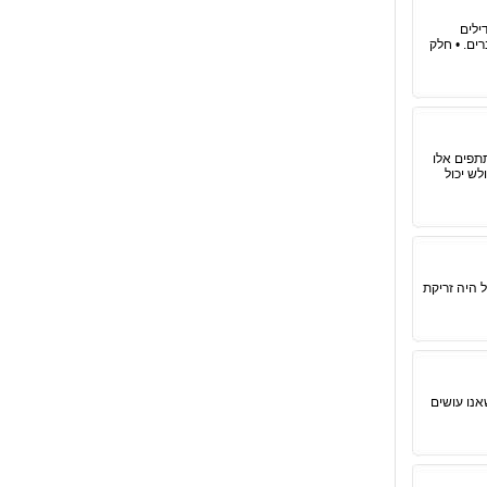
ילים
ים. • חלק
תפים אלו
לש יכול
 היה זריקת
אנו עושים