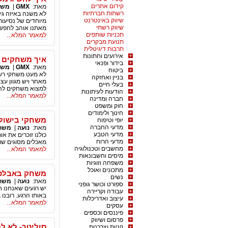
קידום אתרים
מאת:
GMX
|
משח
רשתות חברתיות
לא משנה באיזה גי
שיווק באינטרנט
מיוחדים של נסיעות
שיווק רשתי
מאתנו אוהב לחפש 
תכניות שותפים
למאמר המלא...
תנועת מבקרים
תרבות דיגיטלית
אירועים וחתונות
איך משחקים מ
בידור ופנאי
מאת:
GMX
|
משח
ביטוח
לא מעט משחקי רשת
בניין ואחזקה
מאחר ויש מגוון עצ
בעלי חיים
למצוא משחקים להו
הודעות לעיתונות
למאמר המלא...
חברה ומדינה
חוק ומשפט
חינוך ולימודים
משחקי בישול 
יופי וטיפוח
מדעי החברה
מאת:
נועה
|
משחק
מדעי הטבע
כולנו זוכרים את א
מדעי הרוח
מאכלים מסוגים שונ
מחשבים וטכנולוגיה
למאמר המלא...
מיסים וחשבונאות
משפחה וזוגיות
מתכונים ואוכל
משחק באבלס -
נשים
מאת:
נועה
|
משחק
ספורט וכושר גופני
יש רגעים שאנחנו ח
עבודה וקריירה
באותו הרגע. רובנו 
עיצוב ואדריכלות
למאמר המלא...
עסקים
פיננסים וכספים
פרסום ושיווק
סוליטר- לא ל
קניות וצרכנות