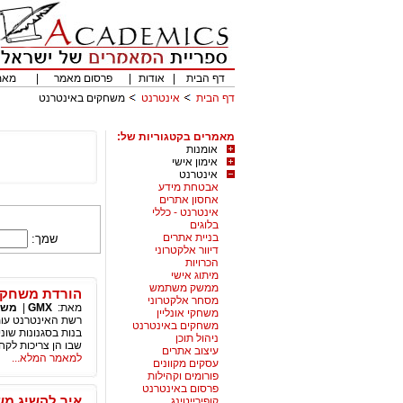
דף הבית
|
אודות
|
פרסום מאמר
|
מאמ
דף הבית
אינטרנט
משחקים באינטרנט
מאמרים בקטגוריות של:
אומנות
אימון אישי
אינטרנט
אבטחת מידע
אחסון אתרים
אינטרנט - כללי
בלוגים
בניית אתרים
שמך:
דיוור אלקטרוני
הכרויות
מיתוג אישי
ממשק משתמש
הורדת משחקי
מסחר אלקטרוני
מאת:
GMX
|
משח
משחקי אונליין
רשת האינטרנט עומ
משחקים באינטרנט
בנות בסגנונות שונ
ניהול תוכן
שבו הן צריכות לקח
עיצוב אתרים
למאמר המלא...
עסקים מקוונים
פורומים וקהילות
פרסום באינטרנט
איך להשיג מש
קופירייטינג