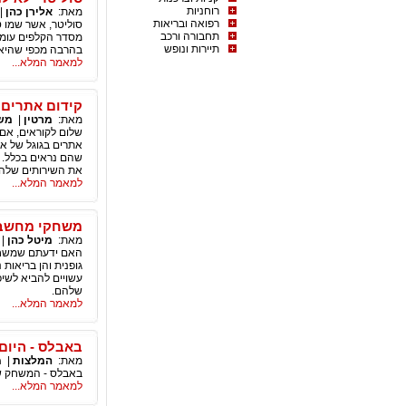
רוחניות
מאת:
אלירן כהן
|
רפואה ובריאות
סוליטר, אשר שמו ט
תחבורה ורכב
מסדר הקלפים עומד
תיירות ונופש
בהרבה מכפי שהיא
למאמר המלא...
קידום אתרים ש
מאת:
מרטין
|
משח
שלום לקוראים, אם 
אתרים בגוגל של אתר
שהם נראים בכלל. ל
את השירותים שלה
למאמר המלא...
משחקי מחשב 
מאת:
מיטל כהן
|
האם ידעתם שמשחקי
גופנית והן בריאו
עשויים להביא לשיפ
שלהם.
למאמר המלא...
באבלס - היום
מאת:
המלצות
|
מ
באבלס - המשחק ש
למאמר המלא...