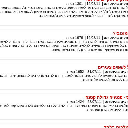
קים באינטרנט
|
15/08/11
|
1301
צפיות
ל אנחנו אנו תמיד מוצאים מה לעשות כשאנו גולשים ברשת האינטרנט. • חלק מאתנו מחפש ד
 או נופשים לחו"ל. • חלק מאתנו אוהב למצוא תוכנות מיוחדות שניתן לעשות איתן אינספור דבר
משחקים להורדה בכדי למצוא משחקים מעניינים ולנסות אותם.
וגובי?
קים באינטרנט
|
15/08/11
|
1979
צפיות
 יש באינטרנט וניתן לראות כיצד הם מושכים אליהם משתתפים רבים. אין חתך מדויק למשת
ום של משחקים המתאימים לגילאים שונים. רשת האינטרנט היא דבר כל כך גדול ופורה שכל גו
רדה או משחקי רשת שמהם ניתן ליהנות במשך שעות.
לשפים צעירים
ים באינטרנט
|
31/07/11
|
1652
צפיות
ותם רגעים, כשהיינו ילדים קטנים, נכנסנו למטבח והתחלנו במשחקי בישול. באותם ימים הבישול
ים לקערות, לפעמים על הרצפה....
 פנטזיה גדולה קטנה
ים באינטרנט
|
28/07/11
|
1424
צפיות
ולמים בהקיץ. אנחנו נעצרים באמצע היום וחולמים על דבר כלשהוא שלרב אין לו קשר למה ש
גם חולקים את אותן הפנטזיות.
מלכים בלבד