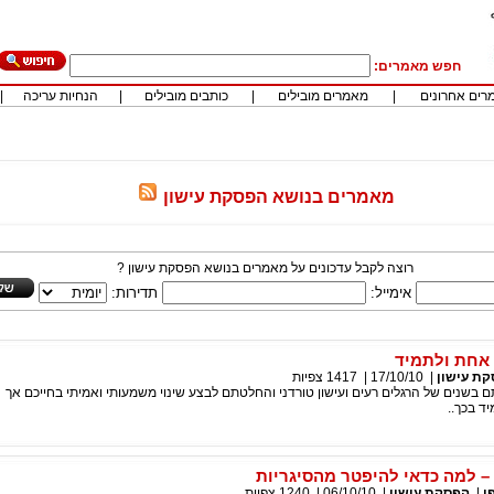
חפש מאמרים:
רים אחרונים
|
מאמרים מובילים
|
כותבים מובילים
|
הנחיות עריכה
|
מאמרים בנושא הפסקת עישון
רוצה לקבל עדכונים על מאמרים בנושא הפסקת עישון ?
אימייל:
תדירות:
אחת ולתמיד
ת עישון
|
17/10/10
|
1417
צפיות
שנים של הרגלים רעים ועישון טורדני והחלטתם לבצע שינוי משמעותי ואמיתי בחייכם אך
 בכך..
– למה כדאי להיפטר מהסיגריות
ו
|
הפסקת עישון
|
06/10/10
|
1240
צפיות