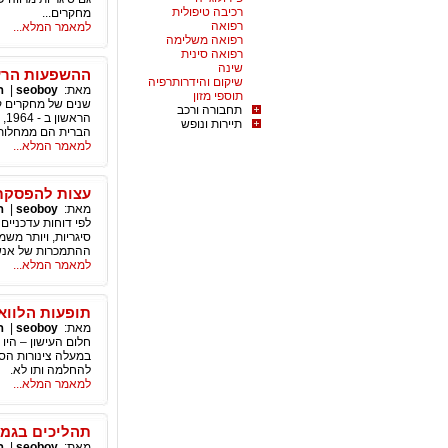
רכיבה טיפולית
מחקרים...
רפואה
למאמר המלא...
רפואה משלימה
רפואה סינית
שינה
ההשפעות הרעו
שיקום והידרותרפיה
מאת:
seoboy
|
ה
תוספי מזון
שנים של מחקרים קל
תחבורה ורכב
הר
תיירות ונופש
הברית הם ממחלות הקש
למאמר המלא...
עצות להפסקת 
מאת:
seoboy
|
ה
לפי דוחות עדכניים
סיגריות, ויותר מש
ההתמכרות של אנשים
למאמר המלא...
תופעות הלווא
מאת:
seoboy
|
ה
חלום העישון – היו
במעלה צינורות הסמ
להחלמה ותו לא.
למאמר המלא...
תהליכים בגמי
מאת:
seoboy
|
ה