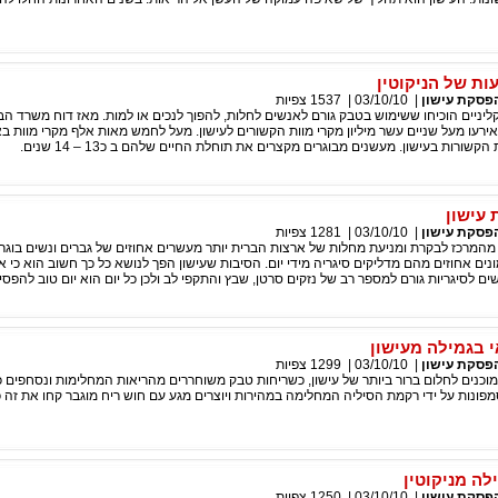
ת של הניקוטין
פסקת עישון
|
03/10/10
|
1537
צפיות
יניים הוכיחו ששימוש בטבק גורם לאנשים לחלות, להפוך לנכים או למות. מאז דוח משרד הב
אשון ב - 1964, אירעו מעל שניים עשר מיליון מקרי מוות הקשורים לעישון. מעל לחמש מאות אלף מקרי מוות 
ורות בעישון. מעשנים מבוגרים מקצרים את תוחלת החיים שלהם ב כ13 – 14 שנים.
עישון
פסקת עישון
|
03/10/10
|
1281
צפיות
 מהמרכז לבקרת ומניעת מחלות של ארצות הברית יותר מעשרים אחוזים של גברים ונשים בוגר
מונים אחוזים מהם מדליקים סיגריה מידי יום. הסיבות שעישון הפך לנושא כל כך חשוב הוא כי 
 לסיגריות גורם למספר רב של נזקים סרטן, שבץ והתקפי לב ולכן כל יום הוא יום טוב להפסי
י בגמילה מעישון
פסקת עישון
|
03/10/10
|
1299
צפיות
 מוכנים לחלום ברור ביותר של עישון, כשריחות טבק משוחררים מהריאות המחלימות ונסחפים 
פונות על ידי רקמת הסיליה המחלימה במהירות ויוצרים מגע עם חוש ריח מוגבר קחו את זה 
לה מניקוטין
פסקת עישון
|
03/10/10
|
1250
צפיות