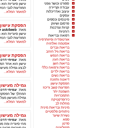
ספורט וכושר גופני
עישון סיגריות הוא
עבודה וקריירה
המודעות לגבי הנזק
עיצוב ואדריכלות
למאמר המלא...
עסקים
פיננסים וכספים
פרסום ושיווק
הפסקת עישון 
קניות וצרכנות
מאת:
ask4web קידום אתרים
רוחניות
עישון סיגריות הוא
רפואה ובריאות
המודעות לגבי הנזק
אורטופדיה ופיזותרפיה
למאמר המלא...
אסטמה ואלרגיה
בריאות גברים
בריאות גיל הזהב
הפסקת עישון 
בריאות הנפש
בריאות העין
מאת:
עמיחי דרכפ
בריאות השן
עישון הוא אחד המנ
בריאות ורפואה כללי
לבצע גמילה מעישון
בריאות ילדים
למאמר המלא...
בריאות נשים
דיאטה ותזונה
הפסקת עישון
גמילה מעישון
הפרעות קשב וריכוז
מאת:
עמיחי דרכפ
השמנת יתר
המהלך של הפסקת ע
התמכרויות
גמילה מעישון מצלי
כירופרקטיקה
למאמר המלא...
מחלות לב
מיניות ובריאות מינית
ניתוחים פלסטיים
גמילה מעישון 
נשירת שיער
ספא
מאת:
עמיחי דרכפ
סרטן
מהי סיגריה ומה מכ
פיזיולוגייה
גם סיגריות מרווה 