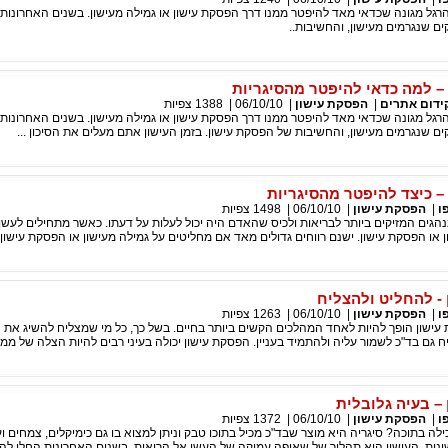
 הרגל מגונה שכדאי מאד להיפטר ממנו דרך הפסקת עישון או גמילה מעישון. בשנים האחרונות
ים שנגרמים מעישון, והחשיבות..
– למה כדאי להיפטר מהסיגריות
|
הפסקת עישון
|
06/10/10
|
1388
צפיות
 הרגל מגונה שכדאי מאד להיפטר ממנו דרך הפסקת עישון או גמילה מעישון. בשנים האחרונות
ים שנגרמים מעישון, והחשיבות של הפסקת עישון. בזמן העישון אתם מעלים את הסיכון ...
– כיצד להיפטר מהסיגריות
ו
|
הפסקת עישון
|
06/10/10
|
1498
צפיות
הגים המזיקים ביותר לבריאות ולכיס שהאדם היה יכול לעלות על דעתו. כאשר מתחילים לעש
 או הפסקת עישון. ישנם רווחים גדולים מאד אם מחליטים על גמילה מעישון או הפסקת עישון. 
 - להחליט ולהצליח
ו
|
הפסקת עישון
|
06/10/10
|
1263
צפיות
ישון הופך להיות לאחד המהלכים הקשים ביותר בחיים. בשל כך, כל מי שמצליח להשיג את
ח גם בד"כ לשמור עליה ולהתמיד בעניין. הפסקת עישון יכולה בעיני רבים להיות הצלה של ממ
– בעיה גלובלית
ו
|
הפסקת עישון
|
06/10/10
|
1372
צפיות
ילה בתוכה? סיגריה היא מוצר שבד"כ מכיל בתוכו טבק וניתן למצוא בו גם כימיקלים, צמחים וע
שונות. העישון הוא תהליך של שאיפה עמוקה של העשן אל הריאות. בשנים האחרונות החלו ל