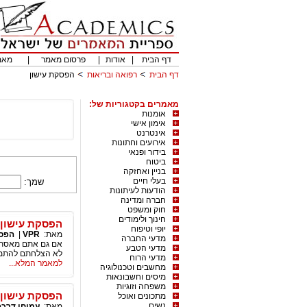
דף הבית
|
אודות
|
פרסום מאמר
|
מאמ
דף הבית
רפואה ובריאות
הפסקת עישון
מאמרים בקטגוריות של:
אומנות
אימון אישי
אינטרנט
אירועים וחתונות
בידור ופנאי
ביטוח
בניין ואחזקה
בעלי חיים
שמך:
הודעות לעיתונות
חברה ומדינה
חוק ומשפט
חינוך ולימודים
הפסקת עישון 
יופי וטיפוח
מאת:
VPR
|
הפסק
מדעי החברה
אם גם אתם מאסתם ב
מדעי הטבע
לא הצלחתם להתמיד
מדעי הרוח
למאמר המלא...
מחשבים וטכנולוגיה
מיסים וחשבונאות
משפחה וזוגיות
הפסקת עישון 
מתכונים ואוכל
נשים
מאת:
עמיחי דרכפ