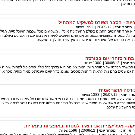
ירות ערך
ריות – הסבר מפורט למשקיע המתחיל
מסחר יומי
|
20/09/12
|
1992
צפיות
הוא אחד התחומים החמים בעולם ההשקעות אונליין. משקיעים מכל שכבות האוכלוסייה, הגיל
ים חלק במסחר באופציות מסוג זה. אם אתם חושבים לעשות את צעדיכם הראשונים בעולם ה
יר את הבסיס של האופציות הבינאריות ואיך עובד תהליך ההשקעה.
בתור סוחרי יום בבורסה
ר יומי
|
30/08/12
|
1300
צפיות
 המשרד הפרטי של הסוחר היומי הממוצע, מה הוא בדרך כלל כולל. קודם כול לפחות שיהיה
ת גם שניים בהם ניתן לראות וליהנות מסכים שונים. ברור שגם אינטרנט מאוד מהיר. מסך או 
ורסה אתגר אמיתי
חר יומי
|
26/07/12
|
1383
צפיות
להשקיע לא מעט מזמנכם במסחר יומי בבורסה כדאי מאוד שתחשבו על עמדת עבודה ממש נ
הות הרבה מאוד שעות. חשוב שיהיו לכם כל התוכנות הרלוונטיות כמו גם גישה לכמה ערוצי 
י ההשקעות שלכם.
קה – אפליקציית אנדרואיד למסחר באופציות בינאריות
רותי תוכן
|
מסחר יומי
|
23/06/12
|
1596
צפיות
ק אפליקציית אנדרואיד חדשה כדי לאפשר למשקיעים לפעול באתר מכל מקום ובכל זמן, ולהש