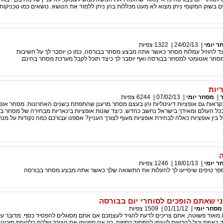
ם בשוק המקומי ניתן מצוא לא מעט מכללות בהן ניתן ללמוד את הנושא. נושאים כמו טכניקו
ר יומי
|
24/02/13
|
1322
צפיות
צד להוזיל עמלות מסחר כאשר אתה מבצע מסחר בבורסה, כמו כן יוסבר לך על חשיבות
חר אוטומטי למסחר בבורסה ואף יוסבר לך כיצד תוכל לקבל מערכת מסחר בחינם.
יות
ר
|
מסחר יומי
|
07/02/13
|
6244
צפיות
נקראות גם אופציות דיגיטליות והן בעצם מסחר מרענן שהתפתח בשנים האחרונות. מסחר אופ
כל העולם ומאידך בישראל נחשב כחדש. כיצד שונות אופציות בינאריות מבחירה של מסחר בא
ין אופציות כאלה לבחירת אופציות מעוף לצורך העניין? אספנו עבורכם כמה נקודות על מנ
ר יומי
|
18/01/13
|
1246
צפיות
ספר טיפים שיסייעו לך להעלות את התשואה שלך כאשר אתה מבצע מסחר בבורסה
ני שאתם הופכים לסוחרי יום בבורסה
מסחר יומי
|
01/11/12
|
1509
צפיות
מאוד פשוטה, אתם צריכים לדעת להגיד לעצמכם אם אתם מסוגלים להפסיד כסף. מדובר על
ד באמת יכול להרשות לעצמו להפסיד כספים. רק אם תפנימו את הצורך שלכם בלקיחת סיכונים