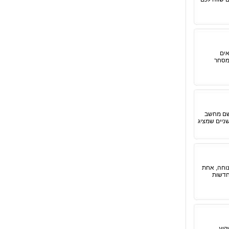
אים
מסחר
 שם מחשב
שניים שמציג
וחה, אחת
חדשות
קיע