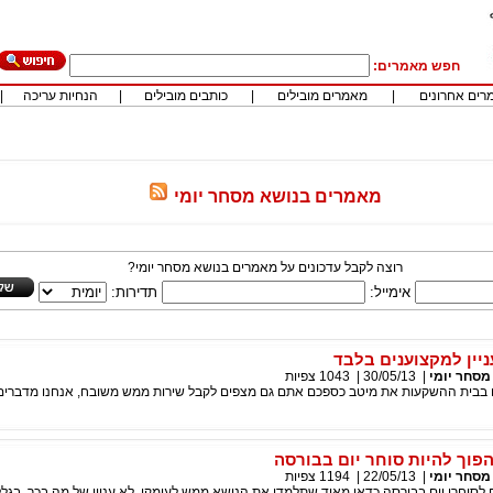
חפש מאמרים:
רים אחרונים
|
מאמרים מובילים
|
כותבים מובילים
|
הנחיות עריכה
|
מאמרים בנושא מסחר יומי
רוצה לקבל עדכונים על מאמרים בנושא מסחר יומי?
אימייל:
תדירות:
ניין למקצוענים בלבד
מסחר יומי
|
30/05/13
|
1043
צפיות
 בבית ההשקעות את מיטב כספכם אתם גם מצפים לקבל שירות ממש משובח, אנחנו מדברים 
פוך להיות סוחר יום בבורסה
מסחר יומי
|
22/05/13
|
1194
צפיות
לסוחרי יום בבורסה כדאי מאוד שתלמדו את הנושא ממש לעומקו, לא עניין של מה בכך. בגלל