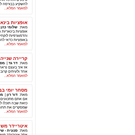
להשקיע בבורסה לני
למאמר המלא...
אופציות בינא
מאת:
שלומי כהן
|
אופציות בינאריות 
והדמוגרפיות לוקח
באופציות כדאי להכ
למאמר המלא...
קריירה שנייה 
מאת:
דר גד
|
מסח
אז איך בעצם נראה
אחד ולעיתים קרובו
למאמר המלא...
מסחר יומי בב
מאת:
דור רון
|
מס
אם אתם מתכוונים 
כזאת שבה תוכלו לש
שמסקרים את תחומ
למאמר המלא...
איטריידר משי
מאת:
סנונית - שי
אתר איטריידר משי