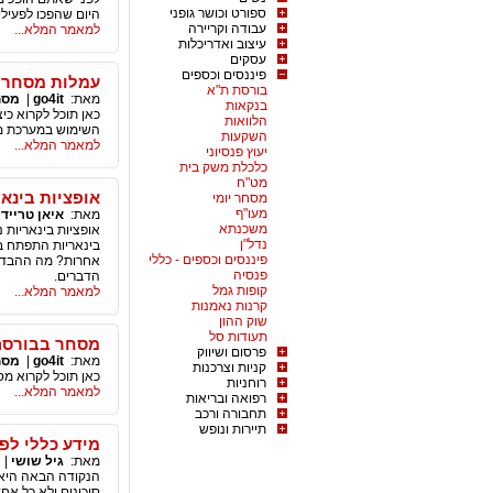
ספורט וכושר גופני
היום שהפכו לפעילי
עבודה וקריירה
למאמר המלא...
עיצוב ואדריכלות
עסקים
פיננסים וכספים
עמלות מסחר
בורסת ת"א
מאת:
go4it
|
מסח
בנקאות
כאן תוכל לקרוא כי
הלוואות
השימוש במערכת מס
השקעות
למאמר המלא...
יעוץ פנסיוני
כלכלת משק בית
מט"ח
אופציות בינאר
מסחר יומי
מעו"ף
מאת:
איאן טרייד
משכנתא
אופציות בינאריות 
נדל"ן
בינאריות התפתח ב
פיננסים וכספים - כללי
אחרות? מה ההבדל ב
פנסיה
הדברים.
קופות גמל
למאמר המלא...
קרנות נאמנות
שוק ההון
תעודות סל
מסחר בבורסה
פרסום ושיווק
מאת:
go4it
|
מסח
קניות וצרכנות
כאן תוכל לקרוא מ
רוחניות
למאמר המלא...
רפואה ובריאות
תחבורה ורכב
תיירות ונופש
מידע כללי לפ
מאת:
גיל שושי
|
הנקודה הבאה היא 
סיכונים ולא כל אח