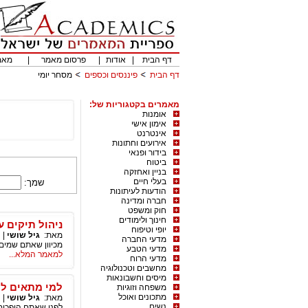
דף הבית
|
אודות
|
פרסום מאמר
|
מאמ
דף הבית
פיננסים וכספים
מסחר יומי
מאמרים בקטגוריות של:
אומנות
אימון אישי
אינטרנט
אירועים וחתונות
בידור ופנאי
ביטוח
בניין ואחזקה
בעלי חיים
שמך:
הודעות לעיתונות
חברה ומדינה
חוק ומשפט
חינוך ולימודים
ניהול תיקים ע
יופי וטיפוח
מאת:
גיל שושי
|
מדעי החברה
מכיוון שאתם שמים
מדעי הטבע
למאמר המלא...
מדעי הרוח
מחשבים וטכנולוגיה
מיסים וחשבונאות
למי מתאים לה
משפחה וזוגיות
מתכונים ואוכל
מאת:
גיל שושי
|
נשים
לפני שאתם הופכים 