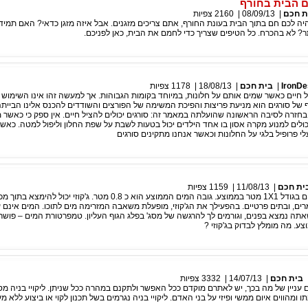
ם הבית בחורף
ת חכם
|
08/09/13
|
2160
צפיות
יה לכם חם בתוך הבית בעונת החורף, אתם צריכים מזגנים. אבל איזה מזגן כדאי? האם תמי
ותר? לא בהכרח. כל הטיפים שצריך כדי לחמם את הבית, כאן לפניכם.
IronDe
|
בית חכם
|
18/08/13
|
1178
צפיות
יל חיים כאשר שמים אותם על חלונות, במיוחד בקומות הגבוהות. אך למעשה זהו אינו השימוש 
ף של סורגים הוא מניעת פריצות והפיכת המשימה של הפורצים והשודדים להכנס אלינו הביית
בחזרה לסיבה הראשונה שהועלתה במאמר זה: סורגים יכולים להציל חיים. אין ספק כי כאשר 
יכולים למנוע מקרה אסון בו אחד הילדים יכול בטעות לשבת על שפת החלון וליפול למטה. כאשר
י פרופיל בלגי על החלונות וכאשר אנחנו מתקינים סורגים
ית חכם
|
11/08/13
|
1159
צפיות
ג'קוזי הוא מקווה מים בגודל 1X1 מטר בממוצע. גובה המים הממוצע הוא כ 0.8 מטר. ג'קוזי יכ
מרים, ובתים פרטיים. בהפעילך את הג'קוזי, מופעלת משאבה המזרימה מים לתוכו. המים אינם 
צע. מה מומלץ לבדוק בג'קוזי ?
בית חכם
|
14/07/13
|
3332
צפיות
נם עניין של מה בכך, יש לאתרם מוקדם ככל האפשר ולתקנם במהרה ככל שניתן. ליקויי בניה מ
ו ומהווים איום ממשי ופיזי על בני האדם. ליקויי בניה נגרמים בשל תכנון לקוי או ביצוע ללא מ