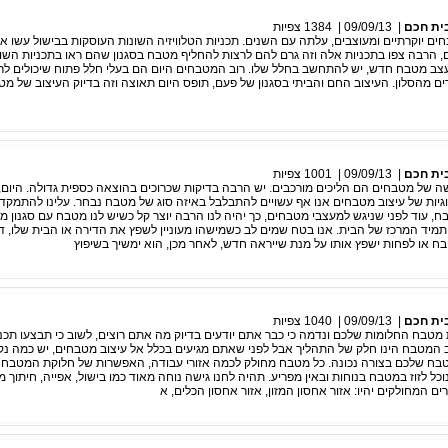
ית חכם
|
09/09/13
|
1384
צפיות
ם יוקרתיים ומעוצבים, עלתה עם השנים. תכניות הטלוויזיה השונות העוסקות בבישול עשו 
, הרבה צפו בתכניות אלה וזה גרם להם לרצות להחליף מטבח בסגנון שהם ראו בתכניות השונ
לעצב מטבח חדש, יש להתחשב בחלל שלו. רוב המטבחים היום הם בעלי חלל פתוח שיכולים לר
מהסלון. העיצוב החם והביתי בסגנון של פעם, תופס היום תאוצה וזה בדיוק העיצוב של מט
ית חכם
|
09/09/13
|
1001
צפיות
שה של מטבחים הם הליכים מורכבים. יש הרבה בדיקות שכרוכים בהוצאה כספית גדולה. היום,
גיות של עיצוב מטבחים אנו אף עשויים להתבלבל באיזה סוג של מטבח נבחר. עלינו להתמקד 
 עוד לפני שניגש למעצבי מטבחים, כך יהיה לנו הרבה יוצר קל כשיש לנו מטבח עם סגנון מג
מיד המרכז של הבית. אנו בטח שמים לב כשמישהו מעוניין לשפץ את הדירה או הבית שלו, דב
 או לפחות ישפץ אותו על מנת שייראה חדש, לאחר מכן, הוא ימשיך בשיפוץ
ית חכם
|
09/09/13
|
1040
צפיות
מטבח החלומות שלכם ונדמה כי כבר אתם יודעים בדיוק מה אתם רוצים, לשוב כי תבצעו תכנ
ב המטבח הינו חלק של התהליך אבל לפני שאתם מגיעים בכלל אל עיצוב מטבחים, יש כמה נקו
בח שלכם בצורה נכונה. כל מטבח מחולק לכמה אזורי עבודה, האפשרות של חלוקת המטבח
וכל לזוז במטבח בנוחות ובאין מפריע. תהיה לחנו גישה נוחה מאוד כמו בישול, אפייה, חיתוך מזון
ים המחולקים יהיו: אזור אחסון המזון, אזור אחסון הכלים, א