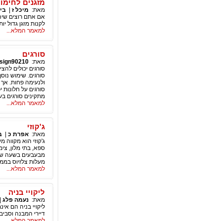
מזגנים לחימו
מאת:
מיכל ז
|
בי
אם אתם רוצים שיה
לקנות מזגן גדול י
למאמר המלא...
סורגים
מאת:
sign90210
סורגים יכולים להצ
סורגים. שימוש נוס
ולנעימה פחות. אך 
סורגים על חלונות 
מתקינים סורגים בעל
למאמר המלא...
ג'קוזי
מאת:
אפרת כ
|
ב
ספא, בתי מלון, צי
מעלות צלזיוס בממו
למאמר המלא...
ליקויי בניה
מאת:
נעמה פלג
|
ליקויי בניה הם אי
דיירי המבנה וסביבת
למאמר המלא...