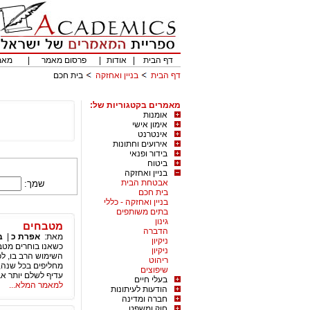
דף הבית
|
אודות
|
פרסום מאמר
|
מאמ
דף הבית
בניין ואחזקה
בית חכם
מאמרים בקטגוריות של:
אומנות
אימון אישי
אינטרנט
אירועים וחתונות
בידור ופנאי
ביטוח
בניין ואחזקה
אבטחת הבית
שמך:
בית חכם
בניין ואחזקה - כללי
בתים משותפים
גינון
מטבחים
הדברה
מאת:
אפרת כ
|
ב
ניקיון
כשאנו בוחרים מטב
ניקיון
השימוש הרב בו, לכ
ריהוט
מחליפים בכל שנה,
שיפוצים
עדיף לשלם יותר א
בעלי חיים
למאמר המלא...
הודעות לעיתונות
חברה ומדינה
חוק ומשפט