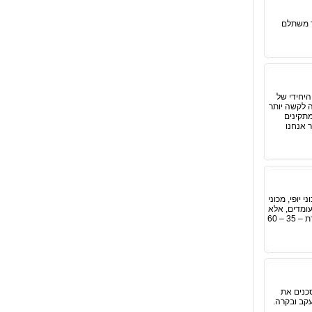
ד משתלם
היחידי של
ה לקשה יותר
מתקינים
 אנחנו
ול להימצא בתוך מכוני יופי, מכוני
עומדים, אלא
מבעבעים בשעה שאתה נמצא בפנים, וגורמים לך להרגשה של מסג' בפלג הגוף העליון. טמפרטורת המים – פושרת – 35 – 60
סכנים את
עקב ובקרה.