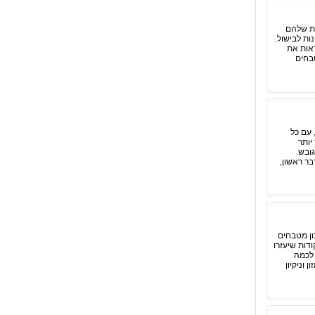
את שלהם
ות לבישול.
אות את
בחים
 עם כל
יותר
ובש.
ר ראשון,
ון מטבחים
דות שיעזרו
 לכמה
 וניקיון