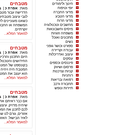
מטבחים
חינוך ולימודים
יופי וטיפוח
מאת:
אפרת כ
|
ב
מדעי החברה
הדרישה עבור מטבחי
מדעי הטבע
לגבי עיצוב מטבחים
מדעי הרוח
כשאנו מעוניינים 
מחשבים וטכנולוגיה
המשפחה או החברים 
מיסים וחשבונאות
יוקרתיים.
משפחה וזוגיות
למאמר המלא...
מתכונים ואוכל
נשים
ספורט וכושר גופני
מטבחים
עבודה וקריירה
מאת:
אפרת כ
|
ב
עיצוב ואדריכלות
היום התכנון והרכי
עסקים
החידושים והטכנולו
פיננסים וכספים
בקונספט של המטבח,
פרסום ושיווק
המטבח היה ויהיה ת
קניות וצרכנות
הוא יעצב את המטבח
רוחניות
למאמר המלא...
רפואה ובריאות
תחבורה ורכב
תיירות ונופש
מטבחים
מאת:
אפרת כ
|
ב
אם כבר ראיתם את 
שיהיה מדויק. עיצו
לכם לתכנן את המט
אזורים, גורם לנו שנ
לאיר הבישול. האזור
למאמר המלא...