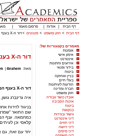
דף הבית
|
אודות
|
פרסום מאמר
|
מאמ
דף הבית
חוק ומשפט
פטנטים
דור ה-X בענף המשפט – פירוק איטי של מאפיינים שמרניים בענף
מאמרים בקטגוריות של:
אומנות
אימון אישי
דור ה-X בענף המשפט – פירוק איטי של מאפיינים שמרניים בענף
אינטרנט
אירועים וחתונות
בידור ופנאי
מאת:
ibrahem
|
פט
ביטוח
בניין ואחזקה
בעלי חיים
הודעות לעיתונות
דור ה-
X
בענף המש
חברה ומדינה
חוק ומשפט
אובדן כושר עבודה
איה גרינברג גושן,
איכות הסביבה
ביטוח
בניגוד לזירות אח
בנקאות
שם התואר "שמרני
גישור ובוררות
כמחמאה. ענף המש
דיני אינטרנט
קלאסי וכן לעיתים
דיני חוזים
דיני ירושה
דיני מיסים
יחד עם זאת, גם א
דיני משפחה