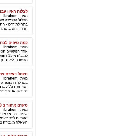
לצלוח ראיון עבו
מאת:
ibrahem
|
מסלול הקריירה של
בתחילת דרכו - הח
הדרך. וחשוב שתדע
כמה טיפים לבחי
מאת:
ibrahem
|
אחד הנושאים הכי ח
למעלה 
מחשבה ולא נחסך ב
טיפול בעזרת צמ
מאת:
ibrahem
|
במהלך התקופה פית
השונות, כולל עשרו
ויטיליגו, אטופיק ד
טיפים איפור ב 10 דקות
מאת:
ibrahem
|
איפור יומיומי במי
שעתיים לפני צאתי
השאלה מעבירה צמרמ