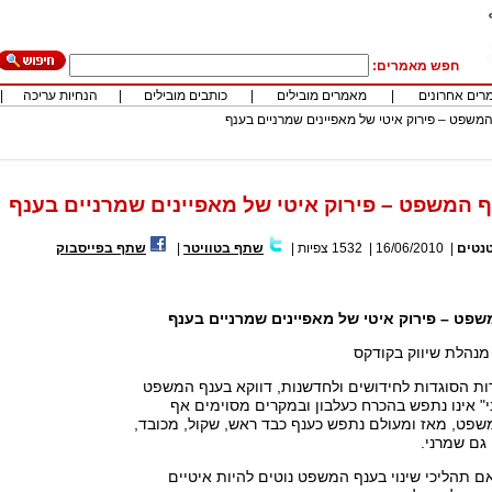
חפש מאמרים:
רים אחרונים
|
מאמרים מובילים
|
כותבים מובילים
|
הנחיות עריכה
|
נטים
|
16/06/2010
|
1532
צפיות
|
שתף בטוויטר
|
שתף בפייסבוק
פט – פירוק איטי של מאפיינים שמרניים בענף
 מנהלת שיווק בקודקס
רות הסוגדות לחידושים ולחדשנות, דווקא בענף המשפט
" אינו נתפש בהכרח כעלבון ובמקרים מסוימים אף
פט, מאז ומעולם נתפש כענף כבד ראש, שקול, מכובד,
 גם שמרני.
ם תהליכי שינוי בענף המשפט נוטים להיות איטיים