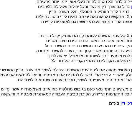
עורכי הדין המשתייכים לדור הX נוטים להיות בעלי אופי יזמי יותר מרעיהם,
גדול גם עורך דין מוכשר ובעל יכולות עלול להיבלע בים
בניגוד לדור הוותיקים הסבלני, חלק מעורכי הדין
המשתייכים לדור הX מתקשים לראות את עצמם באים לידי ביטוי כחיילים
מסעם אחר המיצוי העצמי יחשפו גם לאופציות קריירה
במקרים אלו, דור הX של ענף המשפט לעומת קודמו הוותיק יקבל בברכה
ותו באופן אישי גם כאשר הם כרוכים בסיכון מסוים
י, שינויים כמו מעבר ממשרת ביניים במשרד גדול
עה רבה יותר במשרד קטן יותר, מעבר למשרד מתחרה
למינוי מהיר יותר לשותפות או אפילו יציאה לדרך
 החלטה מקובלים בצמתי הקריירה של דור הX.
ון האנושי מהווה את ליבת ענף המשפט והיכולת לשמר את עורכי הדין המוכשרי
י הדין אותם הם מעוניינים לשמר, סביבת עבודה שתתאים לצרכיהם.
 משקיעים יותר מאי פעם בגיבוש מחלקות כוח אדם משמעותיות אשר יסייעו לט
ופק התקדמות קריירה, הפיכת סביבת העבודה למאתגרת ואכפתית והשקעה בפעי
י דין
בע"מ