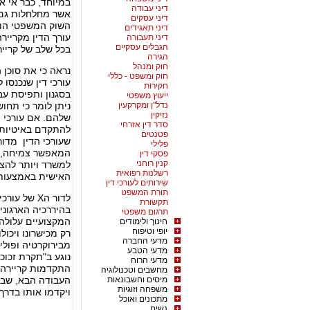
במיוחד, כבר אי 
דיני עבודה
אשר מחלחלות גם 
דיני עסקים
השוק המשפטי הוו
דיני תאגידים
עורך הדין מקריי
דיני תעבורה
הגבלים עסקיים
בכל שלב של קריירה
הגירה
חוק ומנהל
חוק ומשפט - כללי
חקירות
בסגנון ותפיסת עב
ייעוץ משפטי
נדל"ן ומקרקעין
ניתן לומר כי תחו
נזיקין
שלהם. אם עורכי ה
סדר דין אזרחי
להתקדם באיטיות 
פטנטים
פלילי
המאפשר צמיחה, א
פסקי דין
קנין רוחני
למשרד ויותר להצ
רשלנות רפואית
האישית באמצעות ר
שירותים לעורכי דין
תורת המשפט
לדור הX של
תקשורת
בהיררכיה הארגונ
תרגום משפטי
המקצועיים עלולה 
חינוך ולימודים
יופי וטיפוח
רק מכישרונו ויכו
מדעי החברה
מבירוקרטיה ופוליט
מדעי הטבע
נוגע ב"תקרת זכוכ
מדעי הרוח
התקדמות קריירה ר
מחשבים וטכנולוגיה
מיסים וחשבונאות
העבודה הבא, שבו
משפחה וזוגיות
ויקדמו אותו בדר
מתכונים ואוכל
נשים