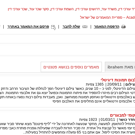
 עורכי דין
,
משרד עוד
,
דרושים עורכי דין
,
השמת עורכי דין
,
סקר שכר עוד
,
שכר עורכי דין
המאמרים של ישראל
הדפסת המאמר
|
שלח לחבר
|
פרסם את המאמר באתרך
|
ibrahem
מאמרים נוספים בנושא פטנטים
ום תמונות דיגיטלי
צילום
|
20/09/11
|
1365
צפיות
בתחילת מהפכת הצילום הדיגיטלי, לפני כ – 10 שנים, כאשר צילום דיגיטלי הפך לנחלתו של הציבור הר
רטי הצילום רבים מיהרו להספיד את פיתוח התמונות וכפועל יוצא גם את אלבומי התמונות. הצ
אלבומים וירטואליים ואחסון תמונות ממוחשב. ואכן, מעבדות צילום רבות נסגרו באותה תקו
 אלבומים וירטואליים אינם מחליפים את האלבום הפיסי
ומי למבוגרים
חדר כושר
|
01/03/11
|
1923
צפיות
התחיל להתאמן. למעשה, מחקר שנעשה לאחרונה על ידי "לייף פיטנס" מצא שיותר סביר שאנש
יס יומי מאשר כל קבוצת גיל אחרת. זה סביר הודות לעובדה שפעילות גופנית פותרת כאבי מפרק
יכוי ליפול. אם אתם בני 65 ומעלה ומחפשים להתחיל בפעילות...