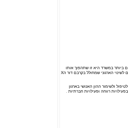
ם ביותר במשרד היא זו שתהפוך אותו
למצליח. אי לכך, חלק משרדי עורכי הדין השכילו להפנים את המגמות והחלו להתאים את עצמם לשינוי הארגוני שמחולל בקרבם דור הX
יפול ולשימור ההון האנושי בארגון
לויות רווחה ופעילויות חברתיות .