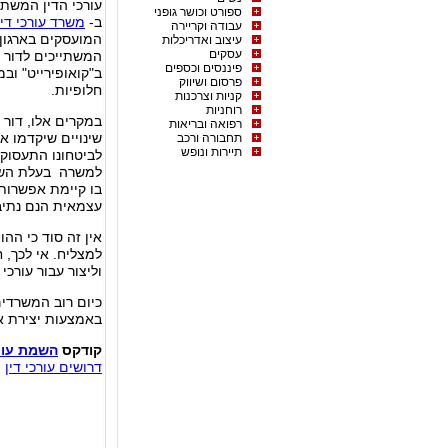
ספורט וכושר גופני
ב-
משרד עורכי דין
עבודה וקריירה
המועסקים בארגון. 
עיצוב ואדריכלות
עסקים
פיננסים וכספים
ב"קואופירייט" וב
פרסום ושיווק
חלופיות.
קניות וצרכנות
רוחניות
רפואה ובריאות
שינויים שיקדמו א
תחבורה ורכב
תיירות ונופש
לביטחונו התעסוקת
למשרה בעלת השפ
בו קיימת אפשרות 
עצמאית הנם נתיבי
אין זה סוד כי הה
וליצור עבור עורכ
כיום רוב המשרדים
באמצעות יצירת א
קודקס
השמת עורכ
דרושים עורכי דין