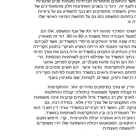
אפשר להתעלם מתמורות חברתיות ומגמות פנים ארגוניות
לענף זה, ניכר כי בשנים האחרונות חלק מהמאפיינים של
תיק והשמרני מתפרקים ויש בכך להשפיע גם על ציפיות
רה בתחום המשפט כמו גם על תחושת המיצוי האישי שלו
 זו.
נראה כי את סוכן השינוי המרכזי מהווה דור הX של ענף המשפט, אלו הם
עורכי דין שנכנסו למעגל העבודה החל משנות ה-80 וה-90. דור זה מאופיין
ודה שונה מדור הוותיקים מייסדי המשרדים, אשר לגביהם
שת המיצוי העצמי לא הייתה המניע העיקרי בתכנון הקריירה
דין הוותיקים התברגו במשרדים והיה בהם את אורך הרוח
בתוך המשרד עד שפילסו דרכם לשותפות הנכספת, הרי
שעורכי הדין מדור הX הם הרבה פחות סובלניים, זקוקים למרחב ארגוני
ופק להתקדמות ומיצוי אישי. הם חשים מחויבים פחות
לחתם האישית ורואים במשרד הזדמנות לפיתוח הקריירה
כישת ניסיון, קשרים, לקוחות, שם ומוניטין בענף.
 עורכי הדין יש צורך בסיפוקים מהירים יותר, ההתקדמות
ית וקבלת משקל משמעותי בתהליכי קבלת ההחלטות
לארוך זמן רב במשרד גדול ולעתים קרובות אינה מושפעת
לותיו המקצועיים של עורך הדין אלא, במידה רבה, גם
יקה. לכן, כאשר דור הביניים במשרדי עורכי דין חש כי הוא
ית" העומדת בינו ובין ההתקדמות לשותפות במשרד,
וחבית היא אופציה יעילה ולגיטימית , קרי, חיפוש מקום
 התנאים, הסטאטוס ויכולת ההשפעה שלו יהיו משופרים
ך להגשמה העצמית.