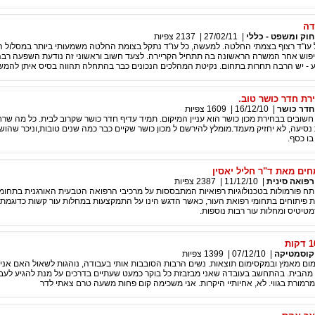
דה
חוק ומשפט - כללי
|
27/02/11
|
2137
צפיות
 עו"ד רצוף בצמתי החלטה. למעשה, כל עו"ד נתקל בצומת החלטה משמעותי ביותר במסלול ה
יפוש אחר המשרה הראשונה בה תתחיל הקריירה. לצעד חשוב וראשוני זה נודעת השפעה רב
 - יש הרבה תחרות בתחום. נקיטת המהלכים הנכונים כבר בהתחלה תהווה בסיס איתן להמש
רת חדר כושר טוב.
חדר כושר
|
16/12/10
|
1609
צפיות
שובים בבחירת מכון כושר הוא עניין המיקום. תמיד עדיף חדר כושר שקרוב לבית. כל מה שר
מ-15 דקות נסיעה, לא יחזיק מעמד.מומלץ להירשם ל מכון כושר שקיים כבר כמה שנים טובות,וניכר שהו
ו כסף.
חים מאת ד"ר חליל יאסין
רפואה סינית
|
11/12/10
|
2387
צפיות
ח פורמולות בטכנולוגיות רפואיות המתבססות על מרכיבי הרפואה הטבעית האורגנית בתחומ
ת פיתוחים בתחומי רפואת העור, כאשר הדגש הינו על התמקצעות במחלות עור קשות כדוגמת 
רמטיטיס ומחלות עור רבות נוספות.
קוסמטיקה
|
07/12/10
|
1399
צפיות
נימום מאמץ ובמקסימום תוצאות. נשים הרבות הסובבות אותי בעבודה, נוהגות לשאול האם אנ
 מהבית. בהתחשב בעובדה שאני מבזבזת כל בוקר כמעט שעתיים בדרכים על מנת להגיע לעבו
ורת בגווי. לא, אחיותיי היקרות. אני משכימה קום פחות משעה טרם צאתי לדר