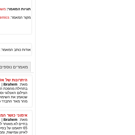
תגיות המאמר:
משרד
מקור המאמר:
Academics – ספריית 
אודות כותב המאמר:
מאמרים נוספים מאת 
היתרונות של אלב
מאת:
ibrahem
|
הצילום האנלוגי וס
שנאמץ את השימוש ב
מהר מאד התברר כי
אימוני כושר המק
מאת:
ibrahem
|
בחיים לא מאוחר ל
65 יתאמנו על בס
לאיזון וגמישות, וממזערת את הס