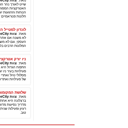
מאת:
צוות SeeCity
שייט לאורך נהר הת
האטרקציות המפורסמ
הנוחות והרגועות יו
חלונות פנוראמיים 
לונדון למטייל ה
מאת:
צוות SeeCity
לא משנה אם אתה מב
העסקי, וגם לא מש
המלונות הרבים בלונ
ניו יורק אטרקציו
מאת:
צוות SeeCity
התפוח הגדול היא א
פעילויות בעיר ניו 
מסלולי טיול ואתרי
של פעילויות ואתרים
שלושת המקומות 
מאת:
צוות SeeCity
ברצלונה היא אחת ה
מדריך נסיעות מדופ
רעיון ופעילות שני
טוב.