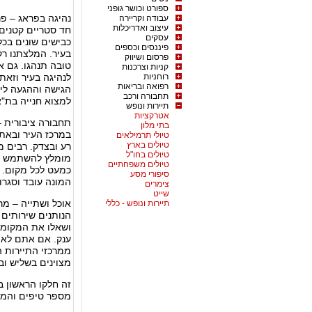
ספורט וכושר גופני
נהיגה בפראג – פר
עבודה וקריירה
עיצוב ואדריכלות
חד סטריים קטנים 
עסקים
כבישים שונים בכל
פיננסים וכספים
בעיר. המלצתנו ר
פרסום ושיווק
קניות וצרכנות
רוחניות
לנהיגה בעיר וזא
רפואה ובריאות
הגישה וההגעה ליע
תחבורה ורכב
למצוא חנייה בת"א
תיירות ונופש
אטרקציות
תחבורה ציבורית –
בתי מלון
במרכז העיר ובאתר
טיולי תרמילאים
טיולים בארץ
רע ובצדק. רבים מ
טיולים בחו"ל
מומלץ להשתמש בר
טיולים משפחתיים
כמעט לכל מקום. א
סיפורי מסע
המונה עובד וסגר
צימרים
שייט
אוכל ושתייה – מר
תיירות ונופש - כללי
הנותנים שירותים 
ושאלו את המקומיי
ענק. אם אתם לא 
ממרכזי התיירות ה
מצוינים בשליש וב
זה חלקו הראשון ב
מספר טיפים והמל