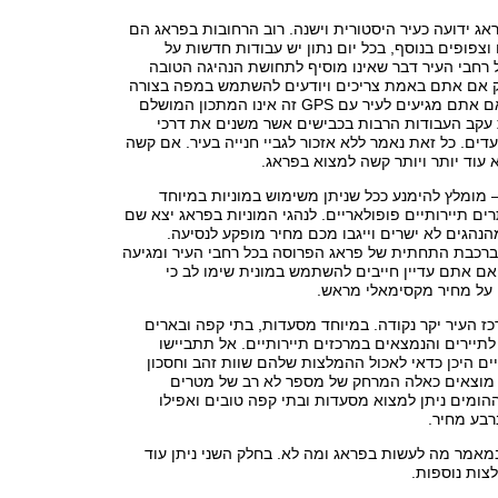
אג ידועה כעיר היסטורית וישנה. רוב הרחובות בפראג הם
וצפופים בנוסף, בכל יום נתון יש עבודות חדשות על
 רחבי העיר דבר שאינו מוסיף לתחושת הנהיגה הטובה
ק אם אתם באמת צריכים ויודעים להשתמש במפה בצורה
טובה תנהגו. גם אם אתם מגיעים לעיר עם GPS זה אינו המתכון המושלם
ת עקב העבודות הרבות בכבישים אשר משנים את דרכי
דים. כל זאת נאמר ללא אזכור לגביי חנייה בעיר. אם קשה
 עוד יותר ויותר קשה למצוא בפראג.
 מומלץ להימנע ככל שניתן משימוש במוניות במיוחד
ים תיירותיים פופולאריים. לנהגי המוניות בפראג יצא שם
הנהגים לא ישרים וייגבו מכם מחיר מופקע לנסיעה.
כבת התחתית של פראג הפרוסה בכל רחבי העיר ומגיעה
ם אתם עדיין חייבים להשתמש במונית שימו לב כי
ו על מחיר מקסימאלי מראש.
כז העיר יקר נקודה. במיוחד מסעדות, בתי קפה ובארים
לתיירים והנמצאים במרכזים תיירותיים. אל תתביישו
ם היכן כדאי לאכול ההמלצות שלהם שוות זהב וחסכון
מוצאים כאלה המרחק של מספר לא רב של מטרים
הומים ניתן למצוא מסעדות ובתי קפה טובים ואפילו
רבע מחיר.
מאמר מה לעשות בפראג ומה לא. בחלק השני ניתן עוד
צות נוספות.