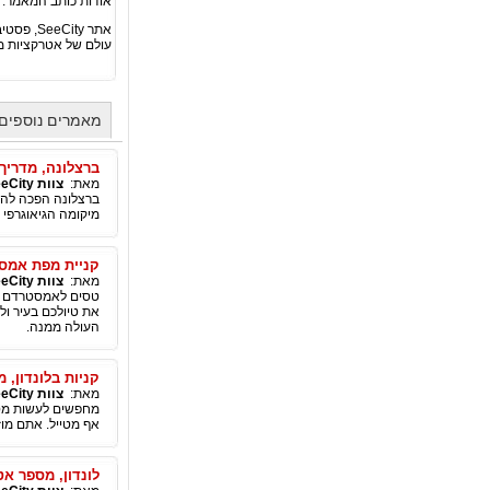
אודות כותב המאמר:
אתר SeeCity, פסטיבלים, קרנבלים, אטרקציות וארועים בערים מרכזיות בעולם.
עולם של אטרקציות 
מאמרים נוספים מאת 
ברצלונה, מדריך
מאת:
צוות SeeCity
ברצלונה הפכה להיו
מיקומה הגיאוגרפי המעולה
קניית מפת אמסט
מאת:
צוות SeeCity
טסים לאמסטרדם בת
את טיולכם בעיר ול
העולה ממנה.
קניות בלונדון, 
מאת:
צוות SeeCity
מחפשים לעשות מסע 
אף מטייל. אתם מוז
לונדון, מספר אט