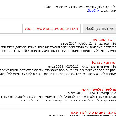
מחכה לכם ב-
SeeCity
.
צוות SeeCity
מאמרים נוספים בנושא סיפורי מסע
 העיר האמיתית
|
אטרקציות
|
05/06/11
|
2014
צפיות
ת בשנים האחרונות יעד מועדף על מטיילים ונופשים מאירופה והעולם. ברצלונה, בזכות התר
, חיי הלילה, האתרים ומוסדות העיר ברצלונה היא קיום אחת מ-10 הערים המתויירות ביותר בעולם
רדם, זה כדאי!
|
תיירות ונופש - כללי
|
02/06/11
|
2023
צפיות
קופה הקרובה? אל תשכחו לקנות את מפת אמסטרדם עוד לפניי נסיעתכם, המפה תעזור 
יהנות כפליים. אילו מכם שיחזיקו את מפת אמסטרדם ויעזרו בה בטיולם בעיר יופתעו לגלות עו
מה לעשות ולאיפה ללכת.
|
קניות
|
15/05/11
|
2401
צפיות
קניות בלונדון ולא יודעים היכן להתחיל? לפניכם מספר טיפים ורעיונות למסע קניות בלונדון
מנים לקרוא, לבחור ולבנות לכם את מסע הקניות בלונדון המתאים לכם ביותר
רקציות עם כרטיס לונדון פאס