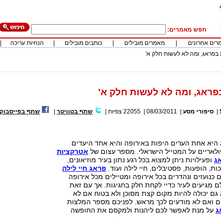
חפש מאמרים:
רים אחרונים
|
מאמרים מובילים
|
כותבים מובילים
|
הנחיות עריכה
|
בפראג, ומה לא לעשות חלק א'
ראג, ומה לא לעשות חלק א'
|
סיפורי מסע
|
08/03/2011
|
22055
צפיות
|
שתף בטוויטר
|
שתף בפייסבוק
היא אחת הערים היפות באירופה והיא אחד היעדים
לאריים על המטייל הישראלי. מספר עצום של
אטרקציות
ג
ופעילויות ניתן למצוא בכל רגע נתון בעיר מוזיאונים,
ות, הופעות, פסטיבלים, חיי לילה ועוד.
פראג חיי לילה
ם כנועזים ונהדרים בכל אירופה ומטיילים מכל אירופה
ם מגיעים לעיר כדיי לקחת חלק בחגיגות. אך עם זאת
גם יכולה להיות מקום קצת מסוכן ולא בטוח אם לא
ם ואם לא מודעים לכך מראש. לפניכם מספר המלצות
ג
על מנת לאפשר לכם ליהנות ולמקסם את החופשה