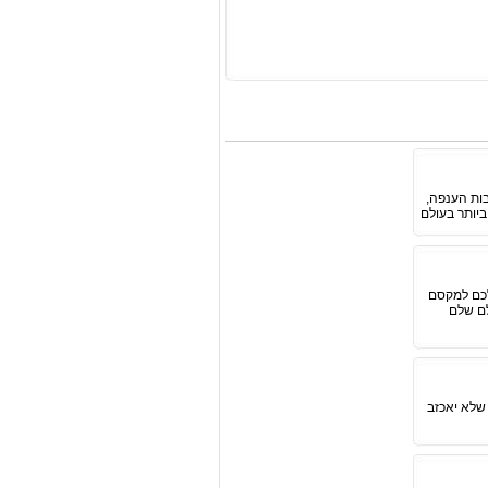
בות הענפה,
לכם למקסם
לם שלם
 שלא יאכזב