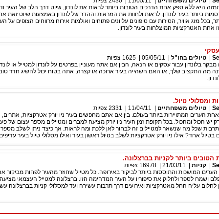
|
טיולים משפחתיים
|
11/05/11
|
2430
צפיות
מזה היא ללא ספק אחת הדרכים הטובות ביותר לראות את לונדון, שיוט דרך הלב של העיר וד
ות ביותר בעיר לונדון. לראות ולחוות את המראות וההדר של לונדון באמצעות שיוט זאת א
תר, בכל מזג אוויר, הסירות עם סיפונים עליונים פתוחים ואולמות אירוח מרווחים הצופים על העי
זו אחת האטרקציות המוצלחות בעיר לונדון.
עסקי
|
טיולים בחו"ל
|
05/05/11
|
1625
צפיות
קר בלונדון עבור עסקים או הנאה, הבין אם אתה מעוניין בפרטים על לונדון למטייל או לונדו
נה מה התקציב שלך, או האם השהייה בעיר ארוכה או קצרה, אתה בטוח יכול להשיג חדר טו
דון.
ת ומסלולי טיול.
|
טיולים משפחתיים
|
11/04/11
|
2331
צפיות
חת הערים המתויירות ביותר בעולם. בין אם אתם מחפשים בעיר ניו יורק אטרקציות, אתרים, ה
יורק יש הכול ומהכול. בכל תקופת זמן העיר ניו יורק מציעה למברים ומטיילים מספר עצום של פעיל
 תרבות שכל מה שנשאר למטיילים זה לבחור לאן ללכת ומה לראות. אך כיצד ניתן לשלב מספר כ
 בטיול אחד? אילו ניו יורק אטרקציות לשלב בטיול ראשון בעיר ואילו מסלולי טיול בעיר עדיפים
הטובים ביותר לקניות בברצלונה.
|
קניות
|
21/03/11
|
16978
צפיות
ערים המושכות והתוססות ביותר לביקור באירופה. כל מטייל שחוזר מהעיר לפחות מביקור אח
לם ושמח לספר ולחלוק את סיפוריו על העיר המדהימה הזו. ברצלונה למטייל העצמאי מציעה
תן לחלום עליה החל מאטרקציות ואירועים דרך תרבות עשירה ועד למסלולי קניות בברצלונה עשי