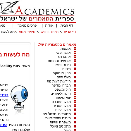
דף הבית
|
אודות
|
פרסום מאמר
|
מאמ
דף הבית
תיירות ונופש
סיפורי מסע
מה לעשות 
מאמרים בקטגוריות של:
אומנות
אימון אישי
מה לעשות בפ
אינטרנט
אירועים וחתונות
בידור ופנאי
מאת:
צוות SeeCity
ביטוח
בניין ואחזקה
בעלי חיים
הודעות לעיתונות
פראג 
חברה ומדינה
חוק ומשפט
הפופו
חינוך ולימודים
בפרא
יופי וטיפוח
תערוכ
מדעי החברה
ידועי
מדעי הטבע
והעול
מדעי הרוח
מחשבים וטכנולוגיה
פראג 
מיסים וחשבונאות
נזהרי
משפחה וזוגיות
בטיחות בעיר
פרא
מתכונים ואוכל
שלכם העיר.
נשים