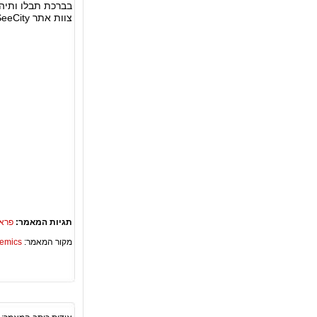
בברכת תבלו ותיהנ
צוות אתר SeeCity.
תגיות המאמר:
פרא
מקור המאמר:
Academics – ספריית 