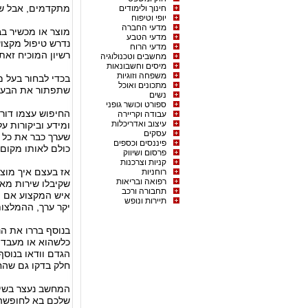
מתקדמים, אבל שב
חינוך ולימודים
יופי וטיפוח
מדעי החברה
מוצר או מכשיר ב
מדעי הטבע
נדרש טיפול מקצו
מדעי הרוח
רשיון המוכיח זאת.
מחשבים וטכנולוגיה
מיסים וחשבונאות
משפחה וזוגיות
בכדי לבחור בעל מ
מתכונים ואוכל
שתפתור את הבעיה 
נשים
ספורט וכושר גופני
החיפוש עצמו דור
עבודה וקריירה
עיצוב ואדריכלות
ומידע וביקורות ע
עסקים
שערך כבר את כל ה
פיננסים וכספים
כולם לאותו מקום 
פרסום ושיווק
קניות וצרכנות
אז בעצם איך מוצ
רוחניות
רפואה ובריאות
שקיבלו שירות מא
תחבורה ורכב
איש המקצוע אם ה
תיירות ונופש
יקר ערך, ההמלצות
בנוסף בררו את הנ
כלשהוא או מעבדה,
הגדם וודאו בנוסף
חלק בדקו גם שהח
המחשב נעצר בשיא
שלכם בא לחופשה