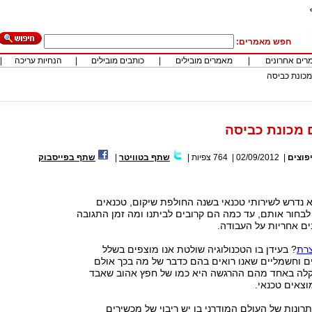
חפש מאמרים:
רים אחרונים
|
מאמרים מובילים
|
כותבים מובילים
|
הנחיות עריכה
|
מכונת כביסה
 מכונת כביסה
פוצים
|
02/09/2012
|
764
צפיות
|
שתף בטוויטר
|
שתף בפייסבוק
 נדרש לשירותי טכנאי בשנה החולפת שיקום, טכנאים
לבחור אותם, עד כמה הם קרובים לביתנו ומה זמן התגובה
ים אחריות על העבודה.
צרת
? בעידן בו הטכנולוגיה שולטת אנו מוצפים בשלל
ים וחשמליים שאנו רואים בהם כדבר של מה בכך אולם
קלה באחד מהם ההרגשה היא כמו של חפץ אהוב שאבד
וצאים טכנאי.
תרונות של העולם המודרני בו יש ריבוי של מכשירים