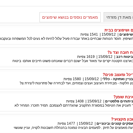
מאת דן מזרחי
מאמרים נוספים בנושא שיפוצים
ם ושיפוצים בבית
שיפוצים
|
15/09/12
|
1541
צפיות
שיפוץ. חוסר הנוחות שבחיים באתר עבודה פעיל עלול להיות לא נעים לכל המשפחה ובעקבות
ח חובה וצד ג?
ביטוח רכב
|
15/09/12
|
1619
צפיות
ארצנו הקטנה יקרים עד מאוד אבל ישנם דברים שאנחנו פשוט חייבים אותם- ביטוח
יכל ומעצב פנים?
בניין ואחזקה - כללי
|
15/09/12
|
1580
צפיות
 הלקוח - מבחירת העיצוב ועצים וצמחים, ועד לבחירה של פתרונות ליצירת צל
יבת שומן?
ניתוחים פלסטיים
|
15/09/12
|
1408
צפיות
עניק את הטיפול במסגרת התקציב שהגדרתם לעצמכם. תמיד תזכרו: המחיר לא
בון מקצועי?
עסקים קטנים ובינוניים
|
15/09/12
|
1477
צפיות
 מאמצים על תיוק . לפעמים הבעיה טמונה בהנהלת חשבונות לקויה, עניין שעשוי