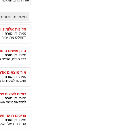
אודות כותב המאמר:
מאמרים נוספים 
חלונות אלומיניו
מאת:
דן מזרחי
|
להחליט מתי יהיה ה
היכן עושים ביטו
מאת:
דן מזרחי
|
בכל חודש, החיים ב
איך מוצאים אדר
מאת:
דן מזרחי
|
המבנה לשטח ולרצון
רוצים לעשות שא
מאת:
דן מזרחי
|
למרפאה אשר אשר ת
צריכים רואה חש
מאת:
דן מזרחי
|
החברה, בשל השקעת