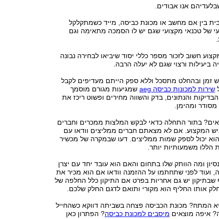
לעדיהם אנו אבודים.
בית בין אם מחשב או מכונת כביסה, מייד כשמתקלקל
עי של טכנאי מקצועי שגם יש לו הסמכה מתאימה וגם
קצוע חשוב לזכור מספר כללי יסוד שיביאו לבחירה נבונה
ביעילות ורצוי שגם לא יעלה הרבה.
ש זמן ובהחלט מתסכל וללא ספק הייתם מעדיפים לקבל
ל
שירות למכונות כביסה aeg
שמגיעות מגורם מוסמך
בדיקות והנתונים, בדק והשווה מחירים ופשוט ריכז את
מסודר ומהימן.
אים? בתור התחלה כדאי לבקש המלצות ממכרים וחברים
יש המקצוע. אם לא מצאתם חברים ממליצים וודאו עם
וא יכול לספק שמות ממליצים. דעו שבמקרה של מכשיר
 הללו משמעותיות יותר.
סיון ומה הוותק שלו בתחום והאם הוא עובד יחד עם יצרן
 ועוד לפני שתחתמו על ההזמנה וודאו אם הוא מכיר את
 שבתיקון יש גם אחריות בפרט אם התיקון כלל החלפה של
לק אותו החליף הוא מקורי ותואם לדגם החלק שלכם.
 המתח? מכונת הכביסה פצחה בשביתה דווקא כשהחייל
? איפה מוצאים
מיסבים למכונת כביסה
? הפתרון כאן