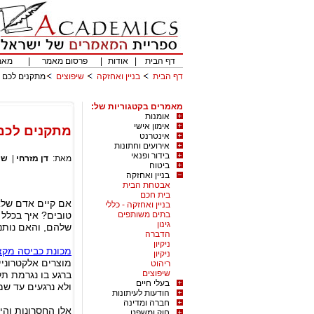
דף הבית
|
אודות
|
פרסום מאמר
|
מאמ
דף הבית
בניין ואחזקה
שיפוצים
מתקנים לכם 
מאמרים בקטגוריות של:
אומנות
אימון אישי
מתקנים לכם
אינטרנט
אירועים וחתונות
בידור ופנאי
מאת:
דן מזרחי
|
שי
ביטוח
בניין ואחזקה
אבטחת הבית
בית חכם
אם קיים אדם שלא
בניין ואחזקה - כללי
בתים משותפים
טובים? איך בכלל 
גינון
שלהם, והאם נותנ
הדברה
ניקיון
מכונת כביסה מק
ניקיון
מוצרים אלקטרוני
ריהוט
שיפוצים
ברגע בו נגרמת ת
בעלי חיים
ולא נרגעים עד שמ
הודעות לעיתונות
חברה ומדינה
אלו החסרונות והי
חוק ומשפט