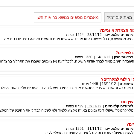
מאת יניב זמיר
מאמרים נוספים בנושא בריאות השן
וח הצמדת אוזניים?
ניתוחים פלסטיים
|
28/12/12
|
1224
צפיות
יה ממוחשבת, בכל פגישה בקשו מהרופא שאיתו אתם נפגשים שיראה כיצד גופכם יראה
 לשיניים?
בריאות השן
|
14/11/12
|
1330
צפיות
ר העובדה חשוב מאוד לברר אודות השיטה, לקבל דעה מפציינטים שעברו את התהליך בהצלח
י חילוף למקררים?
שיפוצים
|
13/11/12
|
1449
צפיות
הוא נרכש והאם הוא עדיין במסגרת אחריות. במידה ויש לכם עדיין אחריות עליו, פשוט צלצלו
עוץ מס
לימודים קלאסיים
|
12/11/12
|
8729
צפיות
מלץ להפעיל שיקולי דעת נכונים באיזה מקצוע ללמוד ולא לשכוח לבדוק את ההיצע של המקצו
ים?
ניתוחים פלסטיים
|
11/11/12
|
1291
צפיות
לעשות טיפול בעזרת בוטוקס למצח או לשפתיים, מומלץ לעבור