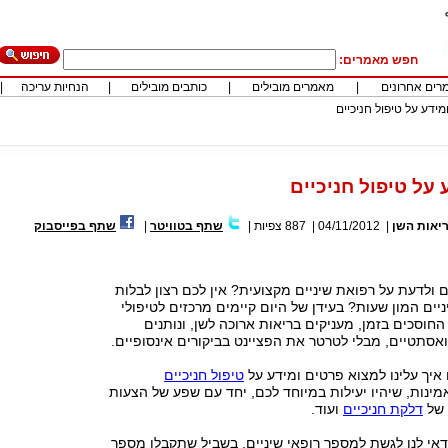
חפש מאמרים:
רים אחרונים
|
מאמרים מובילים
|
כותבים מובילים
|
הנחיות עריכה
|
מידע על טיפול חניכיים
 על טיפול חניכיים
יאות השן
|
04/11/2012
|
887
צפיות
|
שתף בטוויטר
|
שתף בפייסבוק
 ולדעת על רפואת שיניים מקצועית? אין לכם רצון לבלות
יים המון שעות? בעידן של היום קיימים מרכזים לטיפולי
החוסכים בזמן, מעניקים בריאות ארוכה לשן, ונותנים
ואסתטיים, מבלי לטרטר את הפציינט בביקורים אינסופיים.
 איך עלינו למצוא פרטים ומידע על
טיפול חניכיים
מינות, שיהיו יעילות במיוחד לכם, יחד עם שפע של הצעות
 של
דלקת חניכיים
ועוד.
דאי לנו לגשת למספר רופאי שיניים, בשביל שתקבלו מספר