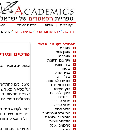
דף הבית
|
אודות
|
פרסום מאמר
|
מאמ
דף הבית
רפואה ובריאות
בריאות השן
פרטים ו
מאמרים בקטגוריות של:
אומנות
אימון אישי
פרטים ומידע
אינטרנט
אירועים וחתונות
בידור ופנאי
מאת:
יניב זמיר
|
בר
ביטוח
בניין ואחזקה
בעלי חיים
הודעות לעיתונות
מעוניינים להתרשם
חברה ומדינה
חוק ומשפט
על כסא רופא השינ
חינוך ולימודים
שיניים מקצועיים, 
יופי וטיפוח
טיפולים רפואיים 
מדעי החברה
מדעי הטבע
בואו לקרוא טיפים
מדעי הרוח
מחשבים וטכנולוגיה
ומרפאות שיניים א
מיסים וחשבונאות
בכל הנוגע לתחום
משפחה וזוגיות
מתכונים ואוכל
מחירים ואבחון- כ
נשים