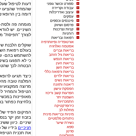
דעות לטיפול שעלי
ספורט וכושר גופני
עבודה וקריירה
שהמחיר שהציעו ל
עיצוב ואדריכלות
דומה בין הרופאים
עסקים
פיננסים וכספים
מומחה פה ולסת- 
פרסום ושיווק
קניות וצרכנות
השיניים. יש לוו
רוחניות
לצורך "תפיסת" מ
רפואה ובריאות
אורטופדיה ופיזותרפיה
שוקלים הלבנת שינ
אסטמה ואלרגיה
בעולם רפואת השינ
בריאות גברים
בריאות גיל הזהב
להשתמש בהם- שימ
בריאות הנפש
כי לא תפגעו בשינ
בריאות העין
הבטחה לכך שהטיפו
בריאות השן
בריאות ורפואה כללי
כיצד תגיעו לרופא
בריאות ילדים
בריאות נשים
המלצה טובה מהק
דיאטה ותזונה
מרוצה ממקצועיות
הפסקת עישון
הטיפול והמחיר ל
הפרעות קשב וריכוז
מאופיינות במכשיר
השמנת יתר
התמכרויות
בלחיצת כפתור ברח
כירופרקטיקה
מחלות לב
המיקום הפיזי של 
מיניות ובריאות מינית
בזבוז זמן יקר בנס
ניתוחים פלסטיים
שיניים. כיוון שש
נשירת שיער
ספא
חניכיים
בידיו של כ
סרטן
את תכנית הטיפול 
פיזיולוגייה