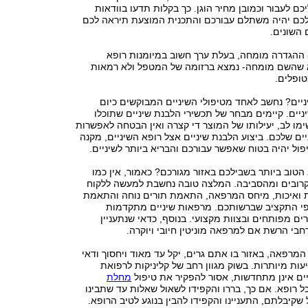
כם לעבור וכמובן מחיר הוגן. כך בקלות תדעו בוודאות
כם יהיה משתלם עבורכם והתכנית המוצעת תיראה לכם
 השונים.
ההגדרה מומחה, בעלת ערך חשוב במיומנות רופא
דא שהשם מומחה- נמצא ברזומה של המטפל ולא רמאות
טופלים.
יים? נחשב לאחד מטיפולי השיניים המבוקשים כיום
יים. קיימים מבחר של תכשירי הלבנת שיניים שתוכלו
ו לב, יעילותו של המוצר די קצרה ואין הבטחה לאפשרות
יים שלכם. ביצוע הלבנת שיניים אצל רופא השיניים, מקנה
ל יהיה בטוח שאפשר עבורכם והבריא ביותר לשיניים.
 הטוב ביותר בשבילכם באזור מגורכם? כאמור, אין כמו
רובים ומהסביבה. המלצה טובה נחשבת למעשה ללקוח
 ואיכות, מיחס המרפאה, התאמת תורים נוחה והתאמת
פי התקציב שברשותכם. מרפאות שיניים מתקדמות
ים מפותחים ובצוות מקצועי. בנוסף, כדאי שנתעניין
בי הרשת אם למרפאה מוניטין חיובי ויוקרה.
המרפאה, באזור בו אתם גרים, יקל עד מאוד ויחסוך ודאי
יעות מיותרות. בשוק מגוון רחב של קליניקות לרפואת
יניים אינן מתחדשות, אסור להפקיר את טיפול
מחלת
ל רופא. אם כך, בררו והקפידו לשאול שאלות עד שתבינו
שקיבלתם, התעניינו והקפידו להבין בנוגע לטיב הרופא.