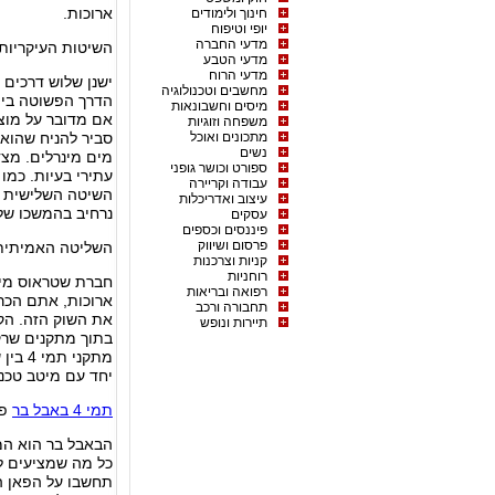
ארוכות.
חינוך ולימודים
יופי וטיפוח
מדעי החברה
השיטות העיקריות
מדעי הטבע
מדעי הרוח
ישנן שלוש דרכים 
מחשבים וטכנולוגיה
הדרך הפשוטה ביו
מיסים וחשבונאות
אם מדובר על מוצ
משפחה וזוגיות
מתכונים ואוכל
סביר להניח שהוא 
נשים
מים מינרלים. מצ
ספורט וכושר גופני
עתירי בעיות. כמו
עבודה וקריירה
השיטה השלישית וה
עיצוב ואדריכלות
נרחיב בהמשכו של
עסקים
פיננסים וכספים
פרסום ושיווק
השליטה האמיתית 
קניות וצרכנות
רוחניות
חברת שטראוס מים
רפואה ובריאות
תחבורה ורכב
את השוק הזה. הקי
תיירות ונופש
בתוך מתקנים שרק 
מתקני
יחד עם מיטב טכנול
תמי 4 באבל בר
פת
הבאבל בר הוא המ
כל מה שמציעים ל
תחשבו על הפאן ה