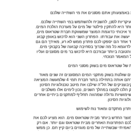
 באמצעותן אתם מסננים את מי השתייה שלכם
עיקריות לסנן, להשביח ולהשתמש במי השתייה שלכם.
תר היא להתקין פילטר של מים על מערכת הולכת המים.
ר איכותי כדוגמת המוצר שמשווקת חברת שטראוס מים,
יעשה את עבודתו. הפתרון השני הוא לרכוש באופן קבוע
ד אחד הם יספקו לכם פתרון ממש לא רע, מאידך הם גם
 לדוגמא כל מה שכרוך בסחיבה קבועה של בקבוקי מים.
טובה ביותר עבורכם היא לרכוש בר מים מסוננים ועליו
 המאמר הנוכחי.
של שטראוס מים בשוק מסנני המים
 שולטת בשוק מתקני המים המסוננים זה שנים מאוד
ארוכות, אתם הכרתם אותה בתחילה בתור חברת תמי 4 שלמעשה המציאה
בוצניקים של הל"ה שילבו את מיטב טכנולוגיות הסינון
הלכו לקטנו במהלך השנים, נכון לימים אלו משלבים
 תמי 4 בין שימושיות גדולה שמהווה תחליף למתקנים ביתיים אחרים
וגיות הסינון.
רון מתקדם ומאוד נוח לשימוש
וצר החדש ביותר מבית שטראוס מים. הוא מציע לכם את
כם הפתרונות האחרים מבית שטראוס וגם יותר. אם רק
אמיתי שבשתייה של מים מוגזים ביום קיץ חם. כן ממש