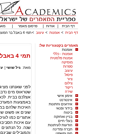
דף הבית
|
אודות
|
פרסום מאמר
|
מאמ
דף הבית
אומנות
עיצוב
תמי 4 באבל בר המוצר הכי חדש מבית שטראוס מים
מאמרים בקטגוריות של:
אומנות
אומנות - כללי
תמי 4 באבל בר המוצר הכי חדש מבית שטראוס מים
אמנות פלסטית
מוסיקה
ספרות
מאת:
גיל שושי
|
עי
עיצוב
פיסול
ציור
צילום
ריקוד
שירה
שטראוס מים נדבר 
אימון אישי
אצלכם בבית. לכא
אינטרנט
באמצעות המערכת 
אירועים וחתונות
האיכות שלהם במא
בידור ופנאי
שונים או פשוט שו
ביטוח
בניין ואחזקה
אתגרים כמו לוגי
בעלי חיים
עם איכות הסביבה 
הודעות לעיתונות
שנה. כל הנתונים
חברה ומדינה
והמובילים שבינם
חוק ומשפט