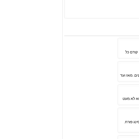
 קודם כל
ים. מאז ועד
וא לא מעט
נג פורח.