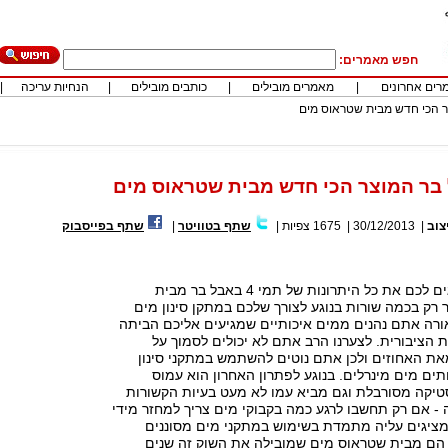
חפש מאמרים:
רים אחרונים
|
מאמרים מובילים
|
כותבים מובילים
|
הנחיות עריכה
|
צוב
|
30/12/2013
|
1675
צפיות
|
שתף בטוויטר
|
שתף בפייסבוק
לפני שאנחנו מציגים לכם את כל היתרונות של תמי 4 באבל בר מבית
רק בכמה שורות בנוגע לצורך שלכם במתקן סינון מים
ורה אתם נהנים ממים איכותיים שמגיעים אליכם הביתה
הציבורית. לצערנו הרב אתם לא יכולים לסמוך על
ת האחוזים ולכן אתם נוטים להשתמש במתקני סינון
תים מים מינרלים. בנוגע לפתרון האחרון הוא עמוס
סטיקה מסורבלת וגם מביא עמו לא מעט בעיות הקשורות
- אם רק תחשבו לרגע כמה בקבוקי מים צריך למחזר מידי
 מציגים עליה מתמדת בשימוש במתקני מים מסוננים
 הם מבית שטראוס מים שמובילה את השוק זה שנים