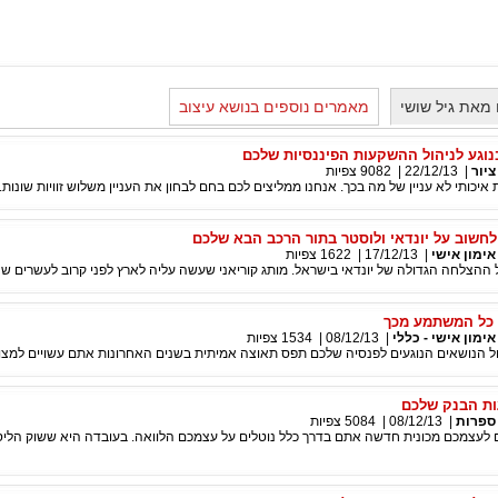
מאת גיל שושי
מאמרים נוספים בנושא עיצוב
נוגע לניהול ההשקעות הפיננסיות שלכם
ציור
|
22/12/13
|
9082
צפיות
יכותי לא עניין של מה בכך. אנחנו ממליצים לכם בחם לבחון את העניין משלוש זוויות שונות.
לחשוב על יונדאי ולוסטר בתור הרכב הבא שלכם
אימון אישי
|
17/12/13
|
1622
צפיות
ל ההצלחה הגדולה של יונדאי בישראל. מותג קוריאני שעשה עליה לארץ לפני קרוב לעשרים שנ
 כל המשתמע מכך
אימון אישי - כללי
|
08/12/13
|
1534
צפיות
כול הנושאים הנוגעים לפנסיה שלכם תפס תאוצה אמיתית בשנים האחרונות אתם עשויים למצ
ות הבנק שלכם
ספרות
|
08/12/13
|
5084
צפיות
 לעצמכם מכונית חדשה אתם בדרך כלל נוטלים על עצמכם הלוואה. בעובדה היא ששוק הליסי