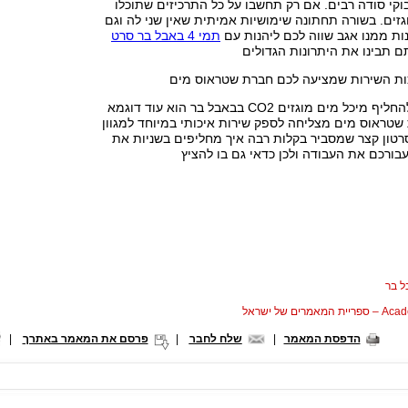
קי סודה רבים. אם רק תחשבו על כל התרכיזים שתוכלו
זים. בשורה תחתונה שימושיות אמיתית שאין שני לה וגם
ות ממנו אגב שווה לכם ליהנות עם
תמי 4 באבל בר סרט
 תבינו את היתרונות הגדולים
ות השירות שמציעה לכם חברת שטראוס מים
סרט הסבר כיצד להחליף מיכל מים מוגזים CO2 בבאבל בר הוא עוד דוגמא
שטראוס מים מצליחה לספק שירות איכותי במיוחד למגוון
רטון קצר שמסביר בקלות רבה איך מחליפים בשניות את
בורכם את העבודה ולכן כדאי גם בו להציץ
 בר
המאמרים של ישראל
הדפסת המאמר
|
שלח לחבר
|
פרסם את המאמר באתרך
|