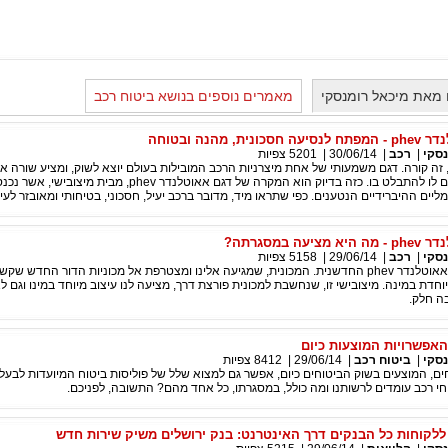
מאת מיכאל רומנסקי
מאמרים נוספים בנושא ביטוח רכב
, מהנה ובטוחה
סקי
|
רכב
|
30/06/14
|
5201
צפיות
ה קורה. דגם משמעותי של אחת מיצרניות הרכב המובילות בעולם יוצא לשוק, ומציע שורה א
חודשים שמאפשרים לו להתבלט בו. כזה בדיוק הוא המקרה של דגם אאוטלנדר phev, מ
יים ההיברידיים הנטענים. כפי שתראו מיד, מדובר ברכב יעיל, חסכוני, בטיחותי ומאובזר לעיל
ה במסגרתה?
סקי
|
רכב
|
29/06/14
|
5158
צפיות
קבלו את מיצובישי אאוטלנדר phev החדשנית. המכונית, שמגיעה אלינו ומצטרפת אל מכוניות הדור החד
וחדת במינה. מיצובישי זו, שנחשבת למכונית פורצת דרך, מציעה לנו עיצוב מיוחד במינו וגם 
בה חלק.
האפשרויות המוצעות כיום
סקי
|
ביטוח רכב
|
29/06/14
|
8412
צפיות
ם, המוצעים בשוק הביטוחים כיום, אפשר גם למצוא שלל של פוליסות ביטוח המיועדות לבעלי
וחי רכב עומדים לרשותנו ומה כולל, במסגרתו, כל אחד מהם? התשובה, לפניכם.
 ללקוחות כל הבנקים דרך האינטרנט: בנק ירושלים משיק שירות חדש