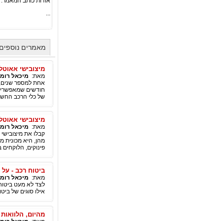
אודות כותב המאמר:
...
מאמרים נוספים 
מיצובישי אאוטלנדר phev - המפתח לנסיעה חסכונית
מאת:
מיכאל רומנ
אחת למספר שנים, ז
של כלי הרכב החשמל
מיצובישי אאוטלנדר phev - מה היא מציע
מאת:
מיכאל רומנ
מהן, היא מכונית מי
פינוקים, הלוקחים 
ביטוח רכב - על 
מאת:
מיכאל רומנ
לצד לא מעט ביטוחי
אילו סוגים של ביט
מהיום, הלוואות