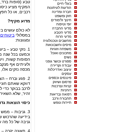
טבע (סופות ברד, 
בעלי חיים
המקיף מציע כיסוי
הודעות לעיתונות
רכבים, או כל חפץ
חברה ומדינה
חוק ומשפט
חינוך ולימודים
מדוע מקיף?
יופי וטיפוח
מדעי החברה
לא כולם עושים בי
מדעי הטבע
במסלולי
ביטוחים 
מדעי הרוח
ומגוונות:
מחשבים וטכנולוגיה
מיסים וחשבונאות
משפחה וזוגיות
1. נזקי טבע – ב
מתכונים ואוכל
וכמעט בכל שנה מג
נשים
הסופות קשות, ויש
ספורט וכושר גופני
ולעיתים אף מנקב
עבודה וקריירה
מכסה נזקים אלו, 
עיצוב ואדריכלות
עסקים
פיננסים וכספים
2. פגע וברח – ה
פרסום ושיווק
דווקא שאתם חוני
קניות וצרכנות
לרכב בבוקר כדי ל
רוחניות
זהיר, שלא השאיר 
רפואה ובריאות
תחבורה ורכב
כיסוי הוצאות גדו
תיירות ונופש
3. גניבות – ממש כמו
בידיעה שהרכוש ש
גניבה של כל מה ש
4. תאונה יקרה –