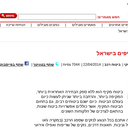
חפש מאמרים:
רים אחרונים
|
מאמרים מובילים
|
כותבים מובילים
|
הנחיות עריכה
|
ישראל
פים בישראל
קי
|
ביטוח רכב
|
22/04/2014
|
7044
צפיות
|
שתף בטוויטר
|
שתף בפייסבוק
ביטוח מקיף הוא ללא ספק הבחירה האחראית ביותר,
המקיפה ביותר, והרחבה ביותר שניתן לעשות כיום
בעולם הביטוח. כיום ישנם ביטוחים רבים, גם בתחום
הביטוח המקיף, אשר כוללים אפשרויות ביטוח שונות,
בהתאם לצרכים של הלקוחות השונים.
 אתכם בכל הנוגע לנזקים שספג הרכב (במקרה ו\או
 גניבות, תאונות דרכים, נזקים של שריפות ואפילו אירועי