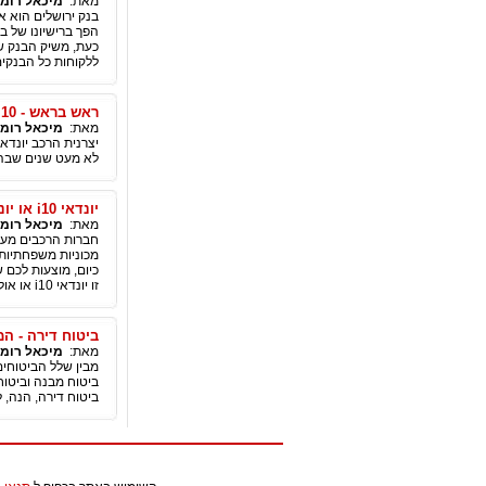
מאת:
מיכאל רומנ
הפך ברישיונו של בנ
כעת, משיק הבנק ש
ללקוחות כל הבנקים
ראש בראש - i10 לעומת i20
מאת:
מיכאל רומנ
יצרנית הרכב יונדא
לא מעט שנים שבהן
יונדאי i10 או יונדאי i20? באיזו אפשרות בוחרים
מאת:
מיכאל רומנ
חברות הרכבים מעמי
מכוניות משפחתיות 
כיום, מוצעות לכם 
זו יונדאי i10 או אולי יונדאי i20, מדובר במענה מצוין לצרכים שונים. מה מאפיין כל אחת ממכוניות אלו? על כך, לפניכם.
ביטוח דירה - ה
מאת:
מיכאל רומנ
מבין שלל הביטוחים,
ביטוח מבנה וביטוח
ביטוח דירה, הנה, 