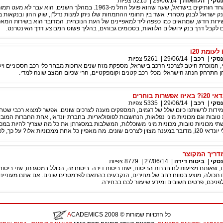
סקי
|
הלוואות
|
29/06/14
|
5215
צפיות
ק ישראל לבנק מסחרי, אשר בין תחומי ההתמחות שלו ניתן למנות נדל''ן, שוק ההון ובנקאות בי
ירות חדש, שמתאים כמו כפפה ליד למאפיינים של העת הנוכחית. המדובר הוא בשירות המא
 לקבל דרך בנק ירושלים הלוואות, בסכומים גבוהים, בהליך פשוט המבוצע דרך האינטרנט.
סקי
|
רכב
|
29/06/14
|
5261
צפיות
י, המוכרת היטב לצרכני הרכב בישראל, מספקת מזה שנים ארוכות מבחר כלי רכב חסכוניים ויע
 התרחק הנהג הישראלי מכלי רכב קטנים וקומפקטיים, הרי שכיום המצב שונה למדי.
סקי
|
רכב
|
29/06/14
|
5335
צפיות
דות לרשותנו כיום שלל של דגמים, המספקים מענה לצרכים שונים. אפשר למצוא רכבי שטח א
טובות וגם מכוניות מיני נפלאות, הנחשבות לפופולאריות. בחברת יונדאי, אחת החברות המובי
שתי מכוניות טובות, מכוניות מיני משוכללות, המשלבות במסגרתן את כל מה שצריך להיות במכונ
מדריך המקוצר
סקי
|
ביטוח דירה
|
27/06/14
|
8779
צפיות
 שאותם מציעות לנו חברות הביטוח, ישנו ביטוח דירה. ביטוח זה, הכולל במסגרתו, שני ביטוחי
 תכולה, מוצע בטווח רחב של מחירים, הנקבעים בהתאם לפרמטרים שונים. אם אתם מעונייני
לפניכם, פרטים חשובים ומידע שיעזור לכם בבחירה.
כל הזכויות שמורות
© 2008
CADEMICS
A