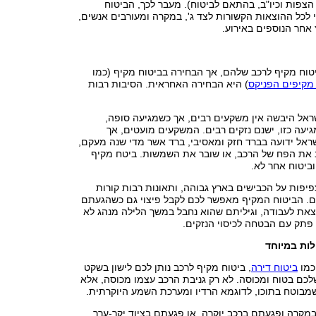
הצפות וכיו"ב, בהתאם לביטוח). מעבר לכך, הביטוח
 לכל ההוצאות הקשורות לצד ג', במקרה ומעורבים אנשים,
 אחר הנוספים באירוע.
טוח מקיף לרכב שלהם, אך הבחירה בביטוח מקיף (כמו
מקיפים הפניקס
) היא הבחירה האחראית. הסיבות רבות
ישראל היבשה אין משקעים רבים, אך כשמגיעה סופה,
יעה כזו, ישנם נזקים רבים. המשקעים מועטים, אך
ראל ידועה בברד חזק ומאסיבי, ברד אשר מדי שנה מעקם,
 את הפח של הרכב, או שובר את השמשות. ביטח מקיף
וביטוח אחר לא.
צפיפות על הכבישים בארץ גבוהה, ותאונות רבות קורות
ם. הביטוח המקיף מאפשר לכם לקבל פיצוי גם כשהגעתם
צאת לעבודה, וגיליתם שהוא נחבל במשך הלילה מנהג לא
פתק עם הבטחה לכיסוי הנזקים.
לות במיוחד
ביטוח דירה
, ביטוח מקיף לרכב נותן לכם לישון בשקט
לכם בטוח ומכוסה. לא רק גניבת הרכב עצמו מכוסה, אלא
מבוטח בתוכו, לדוגמא הרדיו ומערכת השמע היוקרתית.
 במקרה ופגעתם ברכב יוקרה, או פגעתם בציוד יקר-ערך