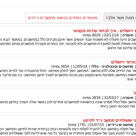
 מאת אשר אלבז
מאמרים נוספים בנושא מחשבים נייחים
רושלים - איך לבחור שירות מקצועי
חומרה
|
03/11/18
|
9029
צפיות
ים הינה פעולה לא פשוטה עבור אנשים אשר אינם מבינים כלל במחשבים, במאמר הבא נ
ה מומלץ לפנות למעבדת מחשבים ולא לטכנאי, איך בוחרים מעבדת מחשבים ומהם הפרמט
 עליהם את הדגש.
יזור ירושלים
מחשבים וטכנולגיה - כללי
|
11/05/18
|
3654
צפיות
ר את החיים שלנו ללא מחשב- המחשב הפך לחלק מאיתנו- החל מהעבודה ועד לחיים האישיי
ות במחשב מזמינות איש מקצוע כגון טכנאי מחשבים לצורך תיקון המחשב- בין אם מדובר בי
ר אחר.
ל
חומרה
|
31/03/17
|
3839
צפיות
חשב אפל כולל מפרט שונה בהשוואה למחשבים אחרים ולכן כאשר עולה הצורך בתיקון מחשב
את הטכנאי הטוב ביותר.
י ששולחים מחשב נייד לתיקון
מחשבים ניידים
|
01/07/15
|
1791
צפיות
של תקלה במחשב יכול להוביל לקלות דעת ולטעויות רבות בבחירת שירות לתיקון המחשב הני
ן כדי למנוע מצב של עוגמת נפש מיותרת או בקיצור כל מה שיש לדעת לפני ששולחים מחשב נ