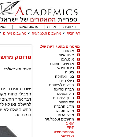
דף הבית
|
אודות
|
פרסום מאמר
|
מאמ
דף הבית
מחשבים וטכנולוגיה
מחשבים נייחים
מאמרים בקטגוריות של:
אומנות
אימון אישי
פרוטק מחשבי
אינטרנט
אירועים וחתונות
בידור ופנאי
מאת:
אשר אלבז
|
מ
ביטוח
בניין ואחזקה
בעלי חיים
הודעות לעיתונות
ישנם סוגים רבים ש
חברה ומדינה
חוק ומשפט
המכילי פחות מקום
חינוך ולימודים
דבר אחר החשוב לל
יופי וטיפוח
להיעלם ואו לא לה
מדעי החברה
החשוב שלנו לא י
מדעי הטבע
במצב זה
מדעי הרוח
מחשבים וטכנולוגיה
CRM
ERP
אבטחת מידע
גאדג'טים