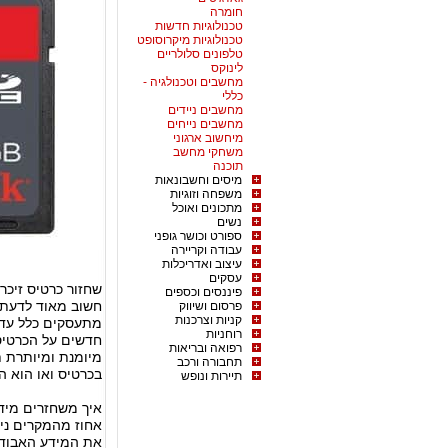
חומרה
טכנולוגיות חדשות
טכנולוגיות מיקרוסופט
טלפונים סלולריים
לינוקס
מחשבים וטכנולגיה -
כללי
מחשבים ניידים
מחשבים נייחים
מיחשוב ארגוני
משחקי מחשב
תוכנה
מיסים וחשבונאות
משפחה וזוגיות
מתכונים ואוכל
נשים
ספורט וכושר גופני
עבודה וקריירה
עיצוב ואדריכלות
עסקים
שחזור כרטיס זיכר
פיננסים וכספים
חשוב מאוד לדעת 
פרסום ושיווק
קניות וצרכנות
מתעסקים כלל עד 
רוחניות
חדשים על הכרטיס
רפואה ובריאות
מיומנת ומיותרת 
תחבורה ורכב
בכרטיס ואו הוא 
תיירות ונופש
אחוז מהמקרים נית
את המידע האבוד ל