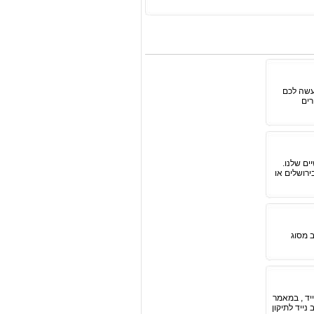
עשה לכם
רים
ם שלנו.
רושלים או
 מסוג
יד , במאמר
ייד לתיקון