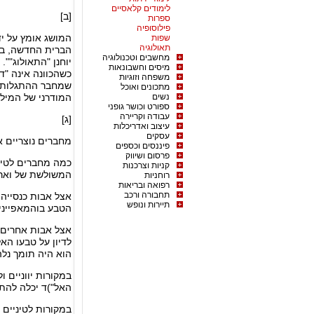
לימודים קלאסיים
[ב]
ספרות
פילוסופיה
המושג אומץ על יד
שפות
תאולוגיה
הברית החדשה, בכ
מחשבים וטכנולוגיה
יוחנן "התאולוג""
מיסים וחשבונאות
כשהכוונה אינה "די
משפחה וזוגיות
שמחבר ההתגלות מ
מתכונים ואוכל
נשים
המודרני של המילה
ספורט וכושר גופני
עבודה וקריירה
[ג]
עיצוב ואדריכלות
עסקים
מחברים נוצריים 
פיננסים וכספים
פרסום ושיווק
כמה מחברים לטיני
קניות וצרכנות
המשולשת של וארו
רוחניות
רפואה ובריאות
תחבורה ורכב
אצל אבות כנסייה י
תיירות ונופש
הטבע בוהמאפייני
אצל אבות אחרים, 
לדיון על טבעו האל
הוא היה תומך נלה
במקורות יווניים ו
האל")ד יכלה להתי
במקורות לטיניים 