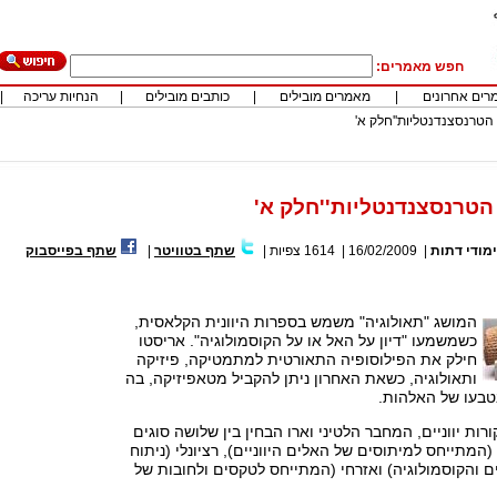
חפש מאמרים:
רים אחרונים
|
מאמרים מובילים
|
כותבים מובילים
|
הנחיות עריכה
|
 הטרנסצנדנטליות''חלק א'
הטרנסצנדנטליות''חלק א'
מודי דתות
|
16/02/2009
|
1614
צפיות
|
שתף בטוויטר
|
שתף בפייסבוק
המושג "תאולוגיה" משמש בספרות היוונית הקלאסית,
כשמשמעו "דיון על האל או על הקוסמולוגיה". אריסטו
חילק את הפילוסופיה התאורטית למתמטיקה, פיזיקה
ותאולוגיה, כשאת האחרון ניתן להקביל מטאפיזיקה, בה
בטבעו של האלהות.
ות יווניים, המחבר הלטיני וארו הבחין בין שלושה סוגים
 (המתייחס למיתוסים של האלים היווניים), רציונלי (ניתוח
ם והקוסמולוגיה) ואזרחי (המתייחס לטקסים ולחובות של