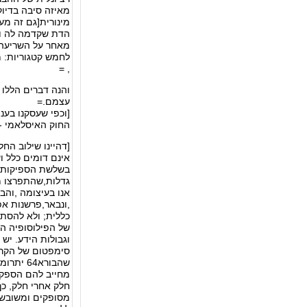
מאיזה סיבה בדיוק
מינורית[גם זה מע
הדת שקדמה לה וא
מאחר על השריעה 
לחמש קטגוריות: מ
, =
והנה דברים הללו 
עצמם.=
[וכפי שעסקנו בענ
החוק האיסלאמי -
[דהיינו שילוב החלוקה השלישית העוסקת בחברה,והחלוקה הרביעית דלעיל ואף כאן יש לציין ולומר כי הבעיה איננה אלא כי חלקים אלו אינם דומים כלל ועיקר ,והינה שאר מטרת החיבור לבאר דרך ההיקש הנבחר לצורך זה העניין ולא תחשוב מעתה ואילך שאין להסתפק עדיין בשלשת הספיקות המוכרות לעיל ,והבן כי זו היא שיטת מתנגדי המותכלמין,ובכך תבין מדוע שרר שקט יחסי לתקופתם למעט שגעונות גדלות,שהתפרצו מדי פעם בפעם לאיזה צד מן הצדדים ובסבתם עוצבה ההסטוריה עד להגדרת התיאולוגיה בהגדרה רביעית זו אשר עתה אנו בעיצומה ,והבן פארדוקס נוסף והוא כי הגדרה זו מונעת את השלום שכל שדתות מיצגות ונמצא כי לא השגנו את המושכל הרצוי ,ונבאר,פרשנות אפיסטמולוגית - הכרת הטבע מצריכה חשיפה שלו. גם את הטבע יש לחפש לחקור ולחשוף, בעזרת השכל, ולהגיע להבנה כללית; ולא להסתפק באיסוף ידיעות. הרקליטוס קושר את ההבנה עם הכלליות.תורת ההכרה או אפיסטמולוגיה (Epistemology), היא ענף של הפילוסופיה העוסק בידע האנושי, סוגי הידע, מקורות הידע (כגון תפיסה, היסק, זכירה ודימוי), מאפייני הידע (כגון ודאות, ספקנות) וגבולות הידע. יש הסבורים כי הפילוסופיה מדקארט ועד יום, זנחה את האונטולוגיה (תורת ההוויה) לטובת האפיסטמולוגיה, דבר המהווה סימפטום של הקרע המודרני שבין האדם למציאות (או לטבע).== [היות האדם נברא הוא הסיבה לספקות] ושמא יהרהר מהרהר במה שהבורא64 יתרומם ויתהדר הניח מקום טעות וספק בין ברואיו. ולכן נקדים כאן את התשובה על כך ונאמר, כי היותם ברואים, דבר זה עצמו מחייב להם הספקות והדמיונות65. פירוש, כיון שה