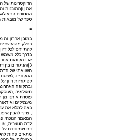
הדוקטרינות של הד
את [ו]התובנות וה
המסורת התאולוגי
ספר של מובאות מ
=
במובן אחרון זה מ
בחלק מההקשרים הא
בדרך כלל משמש ל
3]והניגודים בין 
השוואתי של הדתו
המקוריים,לשיטת ה
קטיגוריות דיון ע
ובתקופה האחרונה
תאולוגיה ,העוסקת
פוטרת אותנו מן ה
מעמיקים ואידאות 
באה למלא את ערכ
,וצריך להבין איפ
המאמר הנוכחי,ונח
לדת הנוצרית, או
דת שמיוסדת על דו
מתאים פחות להקשר
רציונלית של ההבנ