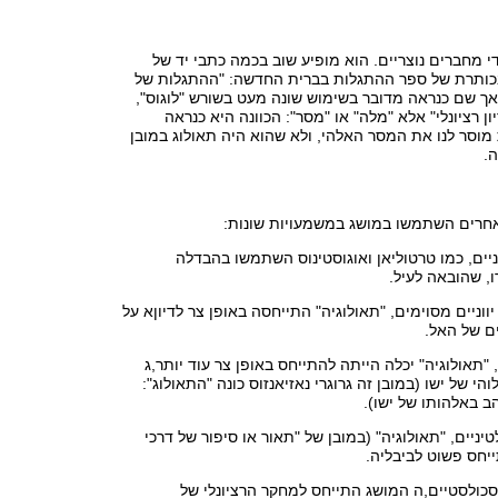
י מחברים נוצריים. הוא מופיע שוב בכמה כתבי יד של
ותרת של ספר ההתגלות בברית החדשה: "ההתגלות של
. אך שם כנראה מדובר בשימוש שונה מעט בשורש "לוגוס",
ון רציונלי" אלא "מלה" או "מסר": הכוונה היא כנראה
וסר לנו את המסר האלהי, ולא שהוא היה תאולוג במובן
.
אחרים השתמשו במושג במשמעויות שונות:
ים, כמו טרטוליאן ואוגוסטינוס השתמשו בהבדלה
, שהובאה לעיל.
ווניים מסוימים, "תאולוגיה" התייחסה באופן צר לדיוןא על
ם של האל.
"תאולוגיה" יכלה הייתה להתייחס באופן צר עוד יותר,ג
והי של ישו (במובן זה גרוגרי נאזיאנזוס כונה "התאולוג":
ב באלהותו של ישו).
לטיניים, "תאולוגיה" (במובן של "תאור או סיפור של דרכי
יחס פשוט לביבליה.
סכולסטיים,ה המושג התייחס למחקר הרציונלי של