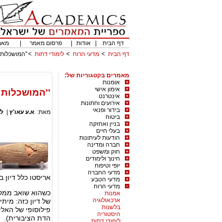
דף הבית
|
אודות
|
פרסום מאמר
|
מאמ
דף הבית
מדעי הרוח
לימודי דתות
''המושכלות
מאמרים בקטגוריות של:
אומנות
אימון אישי
''המושכלות 
אינטרנט
אירועים וחתונות
בידור ופנאי
מאת:
א.ע עאו'ץ
|
לי
ביטוח
בניין ואחזקה
בעלי חיים
הודעות לעיתונות
חברה ומדינה
חוק ומשפט
חינוך ולימודים
יופי וטיפוח
מדעי החברה
אריסטו כלל דיון 
מדעי הטבע
מדעי הרוח
כשהוא שואב ממקור
אמנות
ארכאולוגיה
של דיון כזה: מיתי
בלשנות
פילוסופי של האלי
היסטוריה
הדת הציבורית).
לימודי דתות