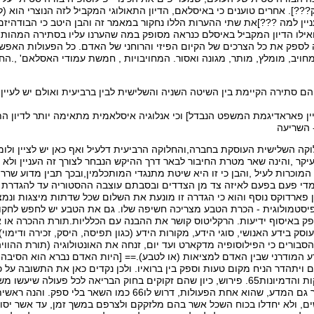
???]. אחרים טוענים כי באיסלאם, הדיון התאולוגי המקביל לזה הנוצרי הוא 
ניין למה ???]את שתי ההערות הללו נחקור במאמר זה והבן היטב כי הבודהיזם
ילו הדיון המקביל באיסלם כנראה מסופק במה שהערנו עליו בסתירה המהותית
לספק את כל הצרכים של הקיום הפיזי והרוחני של האדם. כל הפעולות האפשר
חויב, מומלץ, מותר, מגונה ואסור. המחויבויות , חמשת עמודי האסלאם' ,.הח
הם סתירה הקיימת בין השיטה השניה והשלישית לבין ברביעית ואולם יש לעיין 
יין פאראדיגמת המשפט הנבדל] וכי אנלוגיה איסלאמית מתאימה יותר לדיון התא
 השריעה
ם זקוקים בחוק הבריאה לכל פעולה שיעשו משך של זמן מסוים שבו תשלם פעולתם חלק אחרי חלק, כך גם המדע, שהוא אחת הפעולות, דרוש לו66 כמו השאר בלי ספק. והנה ראשית ידיעתם תחל בדברים מעורבבים מסופקים ומשובשים, ולא יחדלו בכוח השכל אשר בהם מלזקקם ולצרפם במשך זמן, עד אשר יסורו מהם השיבושים, ויזוקק להם המזוקק ללא שום תערובת של ספקות. וכשם שיש לכל מלאכה מן המלאכות חלקים אשר אם יחדלו מלעשותם לפני השלמת המלאכה לא תיעשה אותה המלאכה, כגון הזריעה והבניין והאריגה ושאר המלאכות אשר אינן נשלמות אלא בסבלנות עושיהם עד סופם, כך מלאכת החכמה צריך להתחילה מראשיתה, וללכת בה פרק אחרי פרק עד סופה. [דוגמה לחקירה והסרת ספקות] והרי במצב ההתחלה הספקות עשרה דרך משל, ובמצב השני יהיו תשעה, ובמצב השלישי יהיו שמונה, וכך כל מה שיעיין האדם ויתבונן יחסרו, עד שיזדכך לו בסופו של דבר אותו האחד המבוקש, ויישאר לבדו שאין בו שום פקפוק ולא ספק. ביאור הדבר, כגון מי שמבקש מופת כדי לברר על ידו את הנכון, ואנחנו יודעים כי המופת דיבור67, והדיבור הוא מין ממיני הקול, והקולות הרי סוגים רבים. וכאשר יחל המבקש לזקק מבוקשו, והנה מצא את הקולות רבים מפוקפקים ומסופקים לפניו, מתחיל למיינם, מבדיל מהם תחלה קולות הקשת הגופים, כנפילת אבן על אבן, וכהתבקעות מקצת הגופים, וכמו קול הרעם וההלם68 וכדומה להם, וידע כי סוגים אלה לא ישיג מקולם מופת. ואז ימצא במצב69 השני לפני קולות בעלי החיים בלבד, והם אשר יש לקוות שהמופת ימצא בהם. ואחר כך יבדיל מהם קולות החי הבלתי מדבר, כצהלה70 ונעירה71 ועריגה72 והדומה להם, כיון שאין חכמה גם באלה. ואז ימצא במצב69 השלישי לפני קולות האדם בלבד אשר יש במינן כל חכמה. ואחר כך יבדיל מהם הקול הטבעי, שהוא קול אאאא73 וכדומה לו, כיוון שאין בו תועלת. ואז ימצא ברביעי74 בקול האדם הלימודי שהם כ"ב האותות. ואחר כך יבדיל מהם האותות הבודדות, כיון שכל אות מהן כשהיא נאמרת לבדה אין במשמעה מאומה, כאמרך א ב ג ד ה כל אחת לבדה. ואז ימצא במצב69 החמישי באותות המורכבות עד שנעשו שמות, כל אחד משתי אותות או משלוש או יותר על כך. ואחר כך יבדיל מהם כל שם בודד הנאמר לבדו, כאמרך "שמים", "כוכב", "אדם". - והרי השמות הללו 75 כשהן בודדים, אין בהן הוראה על יותר מן הדבר הנקרא בהן. ואז ימצא במצב69 השישי על הדברים המחוברים, כאמרך כוכב מאיר, אדם כותב, וכדומה לכך משתי מלים מצורפות76, או מלה ושם77, או יותר על כך, והרי הוא מקווה כי מן הצירופים הללו יגיע אל מבוקשו. ואחר כך יבדיל מהן כל שתי מלים או יותר המצורפות וכל78 מה שאינו ספור, וימצא בדרגה השביעית בסיפור, כאמירת האומר כבר עלתה השמש, וירד הגשם, וכדומה לכך. ואחר כך ידע כי הסיפור שלושה סוגים: חיובי - כאמרך האש חמה, ונמנע - כאמרך האש קרה, ואפשרי - כאמרך ראובן בבבל79. ואחר כך יבדיל חלקי החיובי והנמנע לצד, וימצא או במצב69 השמיני בספור האפשרי, ויחקור עליו אם הוא כמו שספר לו המספר או לאו. ואחר כך יחל במצב69 התשיעי להוכיח אותו הדבר, אם מן החיובי הרי ילמד ממנו דבר המחייבו באחד הדרכים אשר נבארם, אבל הנמנע הרי ימנע בו בדרך העיון את הדבר אשר הניח בו80. וכאשר יבטלן כולן ולא יישאר אלא אותו האחד אליו הגיע במצב69 העשירי, והוא אשר נזדקק לו ונזדכך, והוריד כל השלבים הראשונים מעל עצמו אשר היו מביאים לו במבוקשו הספקות והשיבושים לפני שיעיין בו ויסירם ממנו אחת אחת. הנה נתבאר שהמעיין החל בדברים רבים מעורבבים, ולא חדל מלנפותם תשעה מתוך עשרה, ואחר כך שמונה מתשעה, ואחר כך שבעה משמונה, עד אשר זוקקו מן הבלבולים והספקות, ונשאר לו הצרוף המוחלט. ואם הפסיק מלעיין כאשר הגיע אל המצב החמישי או הרביעי או איזה שלב שהוא, הרי נסתלקו ממנו מן ספקות בשיעור השלבים אשר הניח מאחריו, ונשאר לו מהן שעור מה שנותר מן השלבים שעודם לפניו. ואם הוא החזיק בנקודה אשר הגיע אליה, הרי יש לו תקווה שישוב להשלים, ואם לא החזיק בה, יצטרך לחזור על העיון מתחילתו. ומחמת סיבה זו תעו אנשים רבים וקצו בחכמה, אחדים מהם מפני שלא ידע את הדרך אליה, ואחרים מפני שהחל בדרכה ולא סיים אותה, והרי הם מן האובדים81, וכמו שאמר הכתוב אדם תועה מדרך השכל בקהל רפאים ינוח82. [הספקות - תוצאה של חוסר לימוד] ואמרו חכמי ישראל במי שלא השלים עניני החכמה, משרבו תלמידי שמאי והלל שלא שמשו כל צרכן רבתה מחלוקת83. למדונו דבריהם אלה שאם התלמידים השלימו לימודיהם, לא תהא ביניהם מחלוקת ולא וויכוחים84. ולכן אל יפנה הסכל קצר הרוח את חטאו כלפי הבורא יתרומם ויתהדר, לומר שהוא אשר הציב לו את הספקות, אלא סכלותו או קוצר רוחו הפילוהו בהם כמו שבארנו, כי לא יתכן שתהא פעולה חד פעמית מפעולותיו85 תסלק ממנו את הספקות, כי אז היה יוצא מחוק הנבראים, והוא נברא86. ומי שלא הטיל בזה את חטאו על אלוהיו87, אלא רצה שישימהו ה' יודע מדע שאין בו ספקות, הרי אין בקשתו זו אלא שיעשהו אלוהיו כיוצא בו, כי היודע בלי סיבההוא בורא הכל יתברך ויתקדש, וכפי שנבאר לקמן, אבל כל הנבראים לא תתכן ידיעתם אלא על ידי סיבה, והיא הלמוד והעיון, אשר לכך דרוש זמן כמו שבארנו. והרי הם מן הרגע הראשון של אותו הזמן עד סופו בספקות כפי שפירשנו. אבל המשובחים,88 הם הממתינים עד אשר יזקקו את הכסף מן הסיגים, כאומרו: הגו סיגים מכסף ויצא לצורף כלי89, ועד אשר יחבצו את המלאכה90 ויוציאו חמאתה, כאומרו: כי מיץ חלב יוציא חמאה ומיץ אף יוציא דם91, ועד אשר תצמח זריעתם ואז יקצרוהו, כאומרו: זרעו לכם לצדקה קצרו לפי חסד92, ועד אשר יבשיל פרים באילנם ויכשר למזון, כאומרו: עץ חיים היא למחזיקים בה93. []תולדות תורת ההכרה קשה לתארך את תחילת הדיון בתורת ההכרה. עם זאת, כבר אפלטון (בדיאלוג "כרמידס") טען שהדיון בתורת ההכרה משולל כל תוקף (לא ניתן להכיר את ההכרה כפי שלא ניתן לשמוע את השמיעה או לראות את הראיה). דיון מפורסם נוסף במסגרת תורת ההכרה החל במה שאריסטו כינה "בעיית הכוללים" (Problem of Universals). הכוללים הם מהויות של התופעות שניגלות לעינינו, אשר בניגוד לקביעתו של אפלטון, ניתנים לידיעה. תהליך ההיוודעות לכוללים נקרא "יצירת מושגים" (Concept Formation). בתהליך זה אנו מקבצים את התופעות הניגלות לעינינו וקוראים בשם לקבוצה עצמה. את הקבוצות אנו מסדרים במדרג. למרות בהירות השיטה, התקשו אריסטו וממשיכיו להבחין היטב בין תופעות אמיתיות ודמיוניות. כך למשל, בעקבות פרמנידס, טען אריסטו שהארץ היא מרכז היקום ומכוסה בשבעה רקיעים. בעיה מרכזית נוספת בתורת ההכרה היא בניסיון להבחין האם קיים עולם חיצוני שהכרתנו מבוססת עליו (ריאליזם או מטריאליזם), או שהממשות מבוססת כולה על תודעתנו (אידאליזם).=== [שלושת יסודות ההכרה] וכיון שכבר נשלם מה שרצינו13 לספח לעניין הראשון, הרי ראוי שנזכיר14 המובילים אל האמת והמביאים אל הנכון, אשר הם מקור לכל מדע, ומבוע לכל ידיעה, ונדבר בהם במדה המתאימה להיאמר במבוא ספר זה. ונאמר, שהם שלושה מובילים, האחד ידיעת הנראה, והשני ידיעת השכל, והשלישי ידיעת דבר שההכרח מחייב אותו. ונסמיך לזה פירוש אחד אחד 