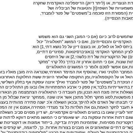
ת הנוצרית, או (ליתר דיוק) הדיספלינה האקדמית שחקרה
משמעויות של השפה[ז] והטענות של הביבליה ושל
ת (המסורת הזו סוכמה ב"משפטים" של פטר לומברד,
אבות הכנסייה).
שתמשים לרוב כיום (אם כי המובן השני גם הוא משמש
קדמיים והכנסייתים), ואם כי המושג "תאולוגיה" יכול
להתייחס לכל דיון ביחס לאל או לאלים, או בעצם דיון על כל נושא דתי,1] הוא
ציון המחקר האקדמי (באוניברסיטאות, סמינרים דתיים,
או במקומות אחרים) של הדוקטרינות של דת כלשהי,2] או של היחסים
דתות שונות, אם כי תחום אחרון זה בדרך כלל קרוי "מחקר
ת,אם אפשר לסכם ולומר כי המושגים התאולוגיים
מחבר הלטיני וארו ,שהוסיף את המימד האזרחי,שכנראה היה מובן מאליו בזמ
ל האל או על הקוסמולוגיה,ומן התקופה שלאחר היוונית ששת החלוקות האחרונו
 הנזכרת ב"משפטים" של פטר לומברד ואילך איננה עוסקת אף בחלק השלישי,
 בתיאוריתיות בלבד,אין ספק כי ארבע התפתחויות אלו נבעו מן התהליכים ההס
שאלות איזה מונח הוא הנכון,ומן העובדה כי התאולוגיה הצתמצמה מן הנאורות
מופשטות,לסוג מחקר חלול מתוכן אשר אינו שונה ,ממחקר יציאת שבלול מן הק
י תבונתו של האדם ולא להיפך,ובכאן השאלה א'כ ישנה סתירה מהותית בעצ
וא תעבר לחקר האמת,גם את תולדות כל צד מצדדי הסתירה,אמנם אין זה המקו
זור לעניין שאנו בו בחוגים תאולוגיים אקדמאיים, יש דיון מסוים סביב השאל
 שגם דתות אחרות עוסקות בה. יש שאומרים כי המושג מתאים דווקא לדתות ש
קטרינות מסוימות, שמזמינות חקירה ובדיקה, בייחוד אמונות או דוקטרינות שק
ים דתיים שמאורגנים או מובנים בצורות אחרות. כך, לדוגמה, יש קורסים א
ה הבודהיסטית של העולם, שמעדיפים את הכינוי "פילוסופיה בודהיסטית" על פ