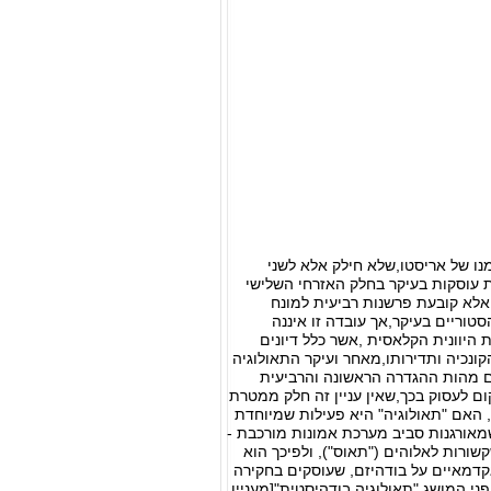
נו של אריסטו,שלא חילק אלא לשני
ת עוסקות בעיקר בחלק האזרחי השלישי
אלא קובעת פרשנות רביעית למונח
טוריים בעיקר,אך עובדה זו איננה
 היוונית הקלאסית ,אשר כלל דיונים
ונכיה ותדירותו,מאחר ועיקר התאולוגיה
ם מהות ההגדרה הראשונה והרביעית
ם לעסוק בכך,שאין עניין זה חלק ממטרת
ה, האם "תאולוגיה" היא פעילות שמיוחדת
מאורגנות סביב מערכת אמונות מורכבת -
שורות לאלוהים ("תאוס"), ולפיכך הוא
קדמאיים על בודהיזם, שעוסקים בחקירה
ני המושג "תאולוגיה בודהיסטית"[מעניין