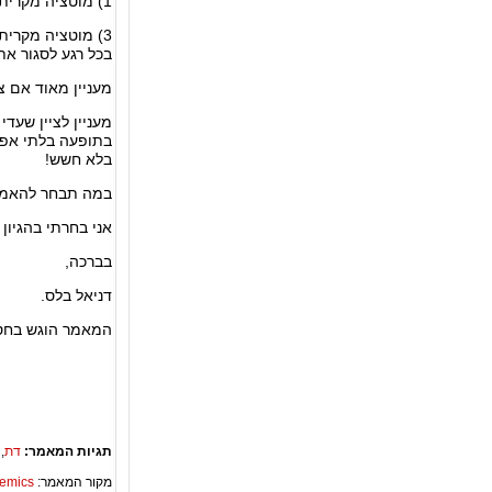
1) מוטציה מקרית גרמה לציפור להבחין בפה הפעור של התנין ולדעת להכנס לתוכו.
3) מוטציה מקרית
בכל רגע לסגור את 
מעניין מאוד אם צ
מעניין לציין שעד
בתופעה בלתי אפשר
בלא חשש!
במה תבחר להאמין?
אני בחרתי בהגיון 
בברכה,
דניאל בלס.
המאמר הוגש בח
תגיות המאמר:
דת
,
מקור המאמר:
Academics – ספריית 