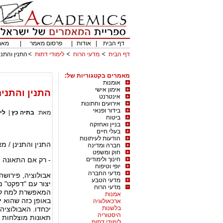
דף הבית
|
אודות
|
פרסום מאמר
|
מאמ
דף הבית
מדעי הרוח
לימודי דתות
התנין והתני
מאמרים בקטגוריות של:
אומנות
אימון אישי
התנין והתנינ
אינטרנט
אירועים וחתונות
בידור ופנאי
מאת:
בתיה כץ
|
לי
ביטוח
בניין ואחזקה
בעלי חיים
הודעות לעיתונות
התנין והתנינן / מ
חברה ומדינה
חוק ומשפט
חינוך ולימודים
- רק אם התאונה 
יופי וטיפוח
מדעי החברה
אבולוציה, פירושה
מדעי הטבע
יצור עם "דפקט" מ
מדעי הרוח
המאפשרת למח לרא
אמנות
באופן כזה שהוא י
ארכאולוגיה
בלשנות
יכחדו. האבולוציה
היסטוריה
תאונות מוצלחות 
לימודי דתות