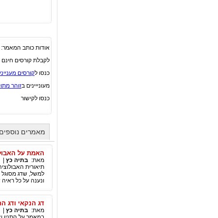
אודות כותב המאמר:
לקבלת קורסים חינם במ
כנסו ל
קורסים מענייני
מעונייינים ב
זוהר מתו
כנסו לקישור
מאמרים נוספים
האמת על האבול
מאת:
בתיה כץ
|
תיאורית האבולוציה
למשל, שדג מסוגל לה
ונענה על כל ראיה
דג הנקאי ודג הח
מאת:
בתיה כץ
|
במאמר על התנין וצי