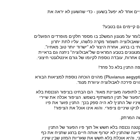
ים אחד לא יפעל בשעון - כדי שהשעון לא יראה את
ם קיימים גם בטבע?
לומר על מנגנון המשלב בו מספר חלקים מופרדים הפועלים
שאבולוציה תשמור מקרה כלשהו, עליו לתת יתרון
 בו ברגע, אחרת היצור לא "ישרוד יותר טוב מאחיו".
גנונים בטבע המראים של"אבולוציה" ניחנה גם בראיית
אחרות, עובדה נוספת לקיומו של גורם אינטלגנטי חיצוני.
פה התנין בלא כל פחד!
התנין והתנינן (Pluvianus aegyptius) מהוים הוכחה נוספת למציאות הבורא
הוים פירכה לאבולוציה עיוורת מנגד.
 לתופעה מעניינת מאוד. הם הבחינו בציפור הנכנסת בלא
הפעור של תנין המשתזף בשמש. הציפור אכלה את שיירי
ניו של התנין! לא היה ספק בכך: התנין פוער את פיו
לניקו שיניים ציפורי. והוא אינו אוכל את הציפור!
ה המרתק.
טנה נכנסה בלא חשש אל תוך פיו הפעור של התנין
דיעה שהתנין לא יטרוף אותה חיים ברגע שתניח את כף
י, והיא אוכלת בלא חשש את שאריות המזון שבין שיניו.