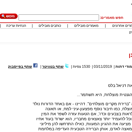
חפש מאמרים:
רים אחרונים
|
מאמרים מובילים
|
כותבים מובילים
|
הנחיות עריכה
|
נן
ן
מודי דתות
|
03/11/2019
|
1530
צפיות
|
שתף בטוויטר
|
שתף בפייסבוק
את דניאל בלס
הגנטית מוצלחת, היא תשתמר...
 "ברירת מקרים מוצלחים". דהיינו - אם באחד הדורות נולד
וצלח, כמו חיבור נוסף מפצעון-עיני למח, או תאונה
ות בצבעים וכדו', אם הטעות עזרה לשפר את המין
וכל להעמיד יותר צאצאים מחבריו, הוא ישרוד בעוד אחיו
 מציעה את ההגיון המעוות, כאילו התרחשו להן מיליוני
מאצה לאדם, אותן הברירה הטבעית העדיפה במלחמת