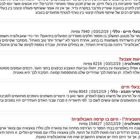
צור סימביוזה בין בעלי חיים, או שרק תכנון עומד מאחורי הדברים? יהיו אנשים אשר ינסו לב
ין לתנינן בטענה שעדיין מדובר במקרה נדיר. אך אין זה אומר ששיתוף פעולה קיצוני בין בעלי
מקרים רבים של שיתוף פעולה קיצוני בין טורף לנטרף מתועדים בטבע.
בעלי חיים - כללי
|
03/12/19
|
7940
צפיות
ומר על מנגנון המשלב בו מספר חלקים מופרדים הפועלים בתיאום? הרי כדי שאבולוציה תשמו
רון הישרדותי משמעותי בו ברגע, אחרת היצור לא "ישרוד יותר טוב מאחיו". מסתבר שקיימים מ
ולוציה" ניחנה גם בראיית העתיד, או במילים אחרות, עובדה נוספת לקיומו של גורם אינטלגנ
יעות אצבע?
תאולוגיה
|
03/12/19
|
8216
צפיות
 אפילו באמצעות עין בוחנת, יתגלו טביעות האצבע כבקעים בתוך העור, רכסים ועמקים מסוטטי
לה לאלה. הן גורמות לכך שהידיים שלנו מחוספסות קמעה. הסיבה לכך היא גאונית.
בעלי חיים
מדעי הטבע - כללי
|
03/12/19
|
8043
צפיות
 על הרעיון של מישהו בשם לאמרק, אשר טען כי היצורים משתנים והופכים מותאמים לסביבת
ם והמאמצים שהם עושים לשם כך. לפי תיאוריה זו סברו שבני האדם העתידיים יהיו נמוכים וב
טבעית"! - היום בו קרסה האבולוציה!
תאולוגיה
|
02/12/19
|
154627
צפיות
ה היו מלמדים בבתי הספר כי הג'ירפה מתחה את צווארה ולכן נולדו צאצאיה עם צוואר ארוך י
במים הרדודים רצה מאות ללכת על החוף, ולכן צאצאיו נולדו עם סנפירים-רגליים. זו היתה תיא
, אך עד היום הזה יש אנשים החושבים שזה מה שהאבולוציה טוענת.