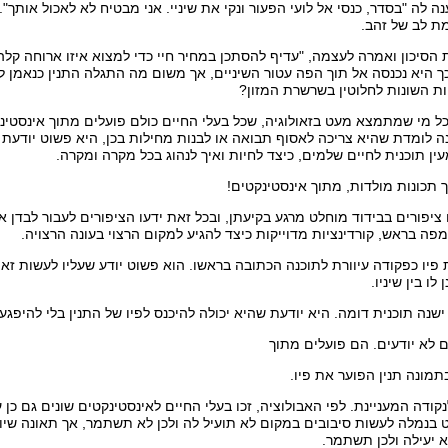
ה לה "בסדר, כנסי אל לועי הפעור ונקי את שיניי. אני מבטיח לא לאכול אותך"
ת לב של זהב.
הסיכון ואמרה לעצמה, "עדיף להסתכן במחיר חיי כדי למצוא איזו ארוחה קלה ב
וכך היא נכנסה אל תוך הפה עטור השיניים, אך משום מה התגלה התנין כנאמן ל
ות השונות לחלוטין בשרשרת המזון?
כל מי שמתמצא מעט בזאולוגיה, שכל בעלי החיים כולם פועלים מתוך אינסטינ
ה לומדת שהיא צריכה לאסוף תבואה או לבנות מחילות בכן, היא פשוט יודעת א
עין תוכנית לחיים שלמים, כיצד לחיות ואיך לנהוג בכל מקרה ומקרה.
 תכונות מולדות, מתוך אינסטינקטים!
ציפורים בבידוד מוחלט מרגע בקיעתן, ובכל זאת ידעו הציפורים לעבור לבדן אר
מפה בראש, קורדינציות מדוייקות כיצד להגיע למקום הרצוי בעונה הרצויה.
 פיו כפקודה עיוורת לתוכנה הכתובה בראשו. הוא פשוט יודע שעליו לעשות זא
ו בין שיניו.
 ישנה תוכנית דומה. היא יודעת שהיא יכולה להיכנס לפיו של התנין בלי להיפג
 לא יודעים. הם פועלים מתוך
תמונה תנין הפוער את פיו.
נקודה המעניינת. לפי האבולוציה, זכו בעלי החיים לאינסטינקטים שונים גם כן 
ט בנמלה לעשות סיבובים במקום לא תועיל לה ולכן לא תשתמר, אך תאונה שי
 יעילה ולכן תשתמר.