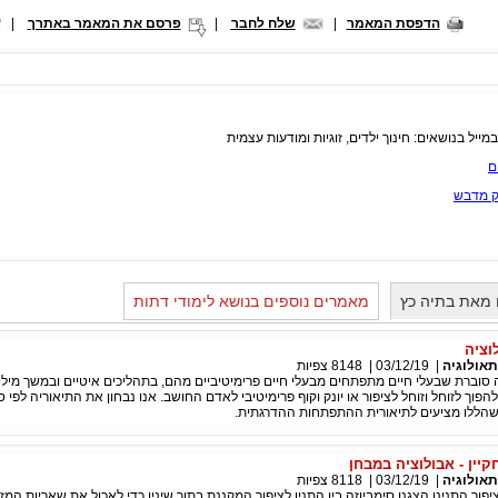
הדפסת המאמר
|
שלח לחבר
|
פרסם את המאמר באתרך
|
ייל בנושאים: חינוך ילדים, זוגיות ומודעות עצמית
ם
ק מדבש
 מאת בתיה כץ
מאמרים נוספים בנושא לימודי דתות
וציה
תאולוגיה
|
03/12/19
|
8148
צפיות
 סוברת שבעלי חיים מתפתחים מבעלי חיים פרימיטיביים מהם, בתהליכים איטיים ובמשך מיליו
פוך לזוחל וזוחל לציפור או יונק וקוף פרימיטיבי לאדם החושב. אנו נבחון את התיאוריה לפי ס
 שהללו מציעים לתיאורית ההתפתחות ההדרגתית.
קיין - אבולוציה במבחן
תאולוגיה
|
03/12/19
|
8118
צפיות
פור התנינן הצגנו סימביוזה בין התנין לציפור המקננת בתוך שיניו כדי לאכול את שאריות המזו