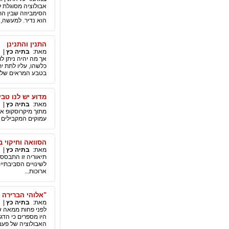
אבולוציה מסוגלת לי
הסימביוזה שבין התנ
הוא נדיר. למעשה, 
התנין והתנינן
מאת:
בתיה כץ
|
אך מה יהיה ניתן ל
כלשהו, עליו לתת ית
בטבע המראים של"אב
מדוע יש לנו טב
מאת:
בתיה כץ
|
מתוך מיקרוסקופ או
עמוקים המקבילים א
הסוואה וחיקוי ב
מאת:
בתיה כץ
|
תיאוריה זו התבססה
לשינויים הסביבתיי
ארוכות...
"אלוהי הברירה ה
מאת:
בתיה כץ
|
לפני פחות ממאה שנ
היו מספרים כי הדג 
האבולוציה של פעם