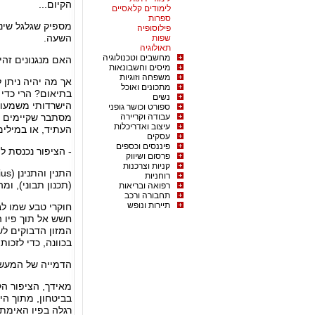
הקיום...
לימודים קלאסיים
ספרות
מספיק שגלגל שיני
פילוסופיה
השעה.
שפות
תאולוגיה
מחשבים וטכנולוגיה
האם מנגנונים זהי
מיסים וחשבונאות
משפחה וזוגיות
אך מה יהיה ניתן 
מתכונים ואוכל
בתיאום? הרי כדי 
נשים
הישרדותי משמעותי
ספורט וכושר גופני
עבודה וקריירה
מסתבר שקיימים מנ
עיצוב ואדריכלות
העתיד, או במילים 
עסקים
פיננסים וכספים
- הציפור נכנסת ל
פרסום ושיווק
קניות וצרכנות
רוחניות
(תכנון תבוני), ומ
רפואה ובריאות
תחבורה ורכב
תיירות ונופש
חוקרי טבע שמו לב
חשש אל תוך פיו 
המזון הדבוקים לשי
בכוונה, כדי לזכות 
הדמייה של המעש
מאידך, הציפור הק
בביטחון, מתוך הי
רגלה בפיו האימתנ