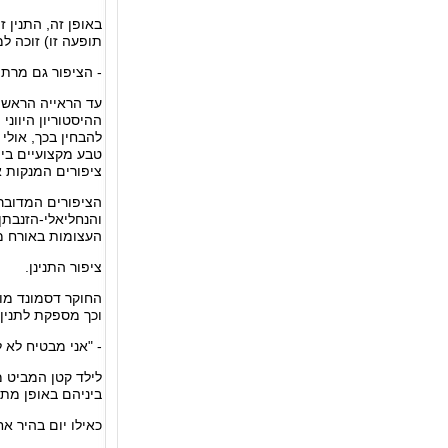
באופן זה, התנין ז
תופעה זו) זוכה למ
- הציפור גם מרתי
עד הראייה הראשון
ההיסטוריון היוונ
להבחין בכך, אולי
טבע מקצועיים בימי
ציפורים המנקות א
הציפורים המדוברו
והנחליאלי-הזנבתן.
העצומות באורח מז
ציפור התנינן.
החוקר דסמונד מו
וכך מספקת לתנין 
- "אני מבטיח לא ל
לילד קטן המביט מ
ביניהם באופן מתוח
כאילו יום בהיר אח