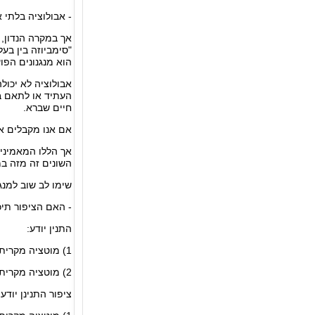
- אבולוציה בלתי 
אך במקרה הנדון, 
"סימביוזה בין בע
הוא מנגנונים הפו
אבולוציה לא יכולה
העתיד או לתאם בי
חיים שברא.
אם אנו מקבלים א
אך הללו המאמינים 
השונים זה מזה במ
שימו לב שוב למנגנ
- האם הציפור תיכ
התנין יודע:
1) מוטציה מקרית גרמה לתנין להשאיר את הפה פעור.
2) מוטציה מקרית גרמה לתנין "לדעת" לא לאכול את הציפור הקטנה המקננת בין שיניו.
ציפור התנינן יודע