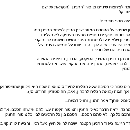
וכה לציחצוח שיניים וציפור "התנינן" (הנקראת על שם
זון קל.
עה מפני תוקפים!
 שסיפר על ההסכם המוזר שבין התנין לציפור התנינן היה
י הרודוטוס. חוקרים נוספים מהעת העתיקה לא הצליחו
 מכיוון שלא ידעו להסתתר היטב ומשכו תשומת לב. חוקרי
נו היו עדי ראייה לכך. הם דיווחו על חמישה מינים של
ת חניכיהם של תנינים.
ת הן התנינן-המצרי, הסיקסק, הכרוון, הביצנית-המצויה
 לדברי צופים, התנין יוזם את הניקוי ופוער את לסתותיו
מין.
ריס סבור כי הסיבה שלא הצליחו לתעד סיטואציה שכזו היא מכיוון שהציפור
אף הגנה (בזאת הצליח להבחין, אגב, ההיסטוריון הרודוטוס!).
אכול אותך" אמר התנין, והזיל דמעה...
הצד, יראה הדבר כאילו התנין והציפור הקטנה עשו להם איזשהו הסכם. אך לב
כם כל כך. ולא סתם הסכם... הסכם בין כל התנינים לבין כל ציפורי התנינן.
ד הגיעה ציפור התנינן הקטנה, ישבה לה על העץ מעל תנין, והציעה לו "ניקוי 