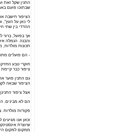
התנין שקל זאת וענ
שבתוכו פועם באמ
הציפור חישבה את 
לי כאן על העץ", 
ההדדי בין שתי חי
אך בפועל, ברור ל
והבנה. הנמלה אינ
תכונות מולדות, מ
- הם פועלים מתוך
חוקרי טבע החזיקו 
ציפור כבר קיימת 
גם התנין פוער את
הציפור שבאה לקנן ל
אצל ציפור התנינן
הם לא מבינים. הם
פקודות מולדות. ב
וכאן אנו מגיעים ל
שיוצרת אינסטינק
ממקום למקום היא