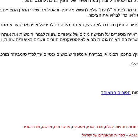
 גרמה לציפור "לדעת" שלא לחשוש מהתנין, ולאכול את שיירי המזון המצויים בי
לועו כדי לבלוע את הציפור.
יפור התנינן תיכנס בלא חשש, באותה מידה גם לפיו של אריה או יגואר אימתני.
י ראייה מספרים על חמישה מינים של ציפורים שונות לגמרי העושות את אותה פ
ית בה תאונה גנטית תביא לאינסטינקטים חוזרים ונשנים בציפורים שונות, ות
 בתכנון תבוני או בברירת אינספור שיבושים גנטיים עד לכדי סימביוזה מורכבת
שלי.
סות
הפורום המאוחד
יהדות
,
רוחניות
,
קבלה
,
תורה
,
מדע
,
מסטיקה
,
מדעי הרוח
,
מדעים
,
תורה ומדע
המאמרים של ישראל