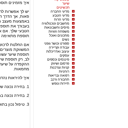
איך מזמינים תוספ
שיער
תכשיטים
יש לך אפשרות לרכ
מדעי החברה
מדעי הטבע
פאות, אך הדרך ה
מדעי הרוח
באמצעות מעצב הש
מחשבים וטכנולוגיה
בעבורך את תוספת
מיסים וחשבונאות
הטבעי שלך. אם אי
משפחה וזוגיות
מתכונים ואוכל
תוספת מתאימה או
נשים
ספורט וכושר גופני
אם החלטת לרכוש 
עבודה וקריירה
המשווקת מוצרים א
עיצוב ואדריכלות
תוספת שיער עשויה
עסקים
לב, רק תוספת שיע
פיננסים וכספים
פרסום ושיווק
ההקפדה על שיער 
קניות וצרכנות
מחמאות.
רוחניות
רפואה ובריאות
איך להיראות נהדר
תחבורה ורכב
תיירות ונופש
1. בחירה נכונה של תוספת שיער קוקו עשויה שיער טבעי.
2. בחירה נכונה במעצב שיער מנוסה ומקצועי.
3. טיפול נכון בתוספות השיער על פי ההנחיות שקבלת.