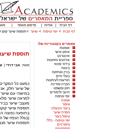
דף הבית
|
אודות
|
פרסום מאמר
|
מאמ
דף הבית
יופי וטיפוח
שיער
תוספת שיער קוקו 
מאמרים בקטגוריות של:
אומנות
אימון אישי
תוספת שיער 
אינטרנט
אירועים וחתונות
בידור ופנאי
מאת:
אבי דוידי
|
שי
ביטוח
בניין ואחזקה
בעלי חיים
הודעות לעיתונות
כמעט כל המקרים 
חברה ומדינה
חוק ומשפט
של שיער חלק, אני
חינוך ולימודים
במישהי עם שיער 
יופי וטיפוח
למראה שיער מלא י
אופנה
מעצבי שיער בביר
איפור
תוספת שיער קוקו
ביגוד והנעלה
הסרת שיער
בתופעה נפוצה הו
טיפול בעור
(בגלל הנפח של הש
יופי וטיפוח - כללי
תוספות שיער מנצ
ציפורניים
קוסמטיקה