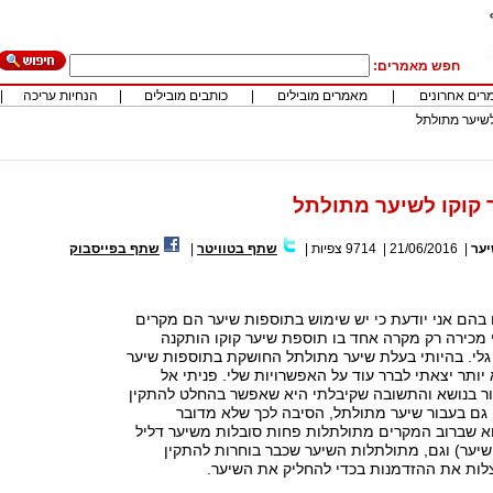
חפש מאמרים:
רים אחרונים
|
מאמרים מובילים
|
כותבים מובילים
|
הנחיות עריכה
|
לשיער מתולתל
קוקו לשיער מתולתל
ער
|
21/06/2016
|
9714
צפיות
|
שתף בטוויטר
|
שתף בפייסבוק
בהם אני יודעת כי יש שימוש בתוספות שיער הם מקרים
 מכירה רק מקרה אחד בו תוספת שיער קוקו הותקנה
גלי. בהיותי בעלת שיער מתולתל החושקת בתוספות שיער
ותר יצאתי לברר עוד על האפשרויות שלי. פניתי אל
ור בנושא והתשובה שקיבלתי היא שאפשר בהחלט להתקין
 גם בעבור שיער מתולתל, הסיבה לכך שלא מדובר
א שברוב המקרים מתולתלות פחות סובלות משיער דליל
יער) וגם, מתולתלות השיער שכבר בוחרות להתקין
לות את ההזדמנות בכדי להחליק את השיער.