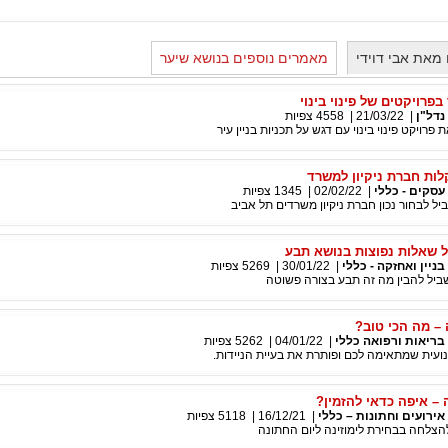
מאת אבי דוידי
מאמרים נוספים בנושא שיער
 בפרויקטים של פינוי בינוי
נדל"ן
|
21/03/22
|
4558
צפיות
פרויקט פינוי בינוי עם דגש על תכניות בניין עיר
לות חברת ניקיון למשרד
עסקים - כללי
|
02/02/22
|
1345
צפיות
ל לבחור נכון חברת ניקיון משרדים תל אביב
ל שאלות נפוצות בנושא תבע
בניין ואחזקה - כללי
|
30/01/22
|
5269
צפיות
יל להבין מה זה תבע בצורה פשוטה
 – מה הכי טוב?
בריאות ורפואה כללי
|
04/01/22
|
5262
צפיות
לנועית שמתאימה לכם ופותרת את בעיית הניידות.
 – איפה כדאי להזמין?
אירועים וחתונות – כללי
|
16/12/21
|
5118
צפיות
הצלחה בבחירת לימוזינה ליום החתונה