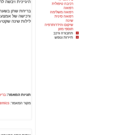
היגיינית ויבשה לחל
רכיבה טיפולית
רפואה
בריחת שתן בשעת 
רפואה משלימה
ורכישה של אמצעי
רפואה סינית
שינה
לילות שינה שקטים
שיקום והידרותרפיה
תוספי מזון
תחבורה ורכב
תיירות ונופש
תגיות המאמר:
בריח
מקור המאמר:
Academics – ספריית 