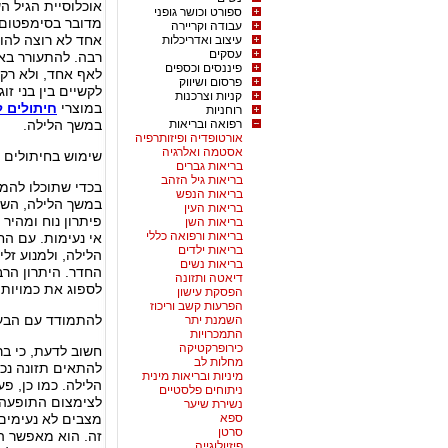
אוכלוסיית הגיל ה
ספורט וכושר גופני
מדובר בסימפטום י
עבודה וקריירה
אחד לא רוצה להוד
עיצוב ואדריכלות
עסקים
רבה. להתעורר באמ
פיננסים וכספים
לאף אחד, ולא רק 
פרסום ושיווק
לקשיים בין בני זו
קניות וצרכנות
במוצרי
חיתולים 
רוחניות
רפואה ובריאות
במשך הלילה.
אורטופדיה ופיזותרפיה
אסטמה ואלרגיה
שימוש בחיתולים 
בריאות גברים
בריאות גיל הזהב
בכדי שתוכלו להמש
בריאות הנפש
במשך הלילה, השי
בריאות העין
פיתרון נוח ומהיר
בריאות השן
בריאות ורפואה כללי
אי נעימות. עם הח
בריאות ילדים
הלילה, ולמנוע זל
בריאות נשים
החדר. היתרון הרב
דיאטה ותזונה
לספוג את כמויות 
הפסקת עישון
הפרעות קשב וריכוז
להתמודד עם הבע
השמנת יתר
התמכרויות
כירופרקטיקה
חשוב לדעת, כי ב
מחלות לב
להתאים תזונה נכ
מיניות ובריאות מינית
הלילה. כמו כן, פ
ניתוחים פלסטיים
לצימצום התופעה. 
נשירת שיער
ספא
מצבים לא נעימים,
סרטן
זה. הוא מאפשר המ
פיזיולוגייה