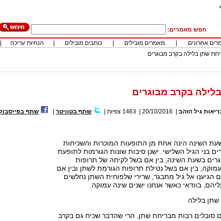
חפש מאמרים:
רים אחרונים
|
מאמרים מובילים
|
כותבים מובילים
|
הנחיות עריכה
|
חת שתן בלילה בקרב מבוגרים
לילה בקרב מבוגרים
ריאות גיל הזהב
|
20/10/2016
|
1463
צפיות
|
שתף בטוויטר
|
שתף בפייסבוק
עת השינה הינה אחת מן התופעות המוכרות והשכיחות
ים בני הגיל השלישי. ישנן סיבות שונות הגורמות לתופעת
רים בשעת השינה, בין אם בשל לקיחה של תרופות
מוקה, בין אם בשל נטילת תרופות הגורמת לשתן ובין אם
 הגיענו אל גיל מתבגר, שרירי שלפוחית השתן נחלשים
ליהם, בוודאי כאשר אנחנו ישנים שינה עמוקה.
שתן בלילה
ם סובלים רבות מבריחת שתן, הרי שהדבר שכיח גם בקרב