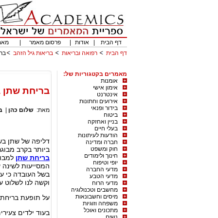
דף הבית
|
אודות
|
פרסום מאמר
|
מאמ
דף הבית
רפואה ובריאות
בריאות גיל הזהב
ברי
מאמרים בקטגוריות של:
אומנות
אימון אישי
בריחת שתן ב
אינטרנט
אירועים וחתונות
בידור ופנאי
מאת:
שלום כהן
|
ב
ביטוח
בניין ואחזקה
בעלי חיים
הודעות לעיתונות
דליפה של שתן בש
חברה ומדינה
חוק ומשפט
ביותר בקרב מבוגר
חינוך ולימודים
בריחת שתן
למבוג
יופי וטיפוח
המסייעות לשינה ע
מדעי החברה
בשל העובדה כי עם
מדעי הטבע
וקשה לנו לשלוט ע
מדעי הרוח
מחשבים וטכנולוגיה
מיסים וחשבונאות
על תופעת בריחת 
משפחה וזוגיות
מתכונים ואוכל
בעוד ילדים צעירי
נשים