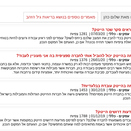
 מאת שלום כהן
מאמרים נוספים בנושא בריאות גיל הזהב
ראים סקר שכר הייטק?
עסקים - כללי
|
07/03/20
|
1281
צפיות
יטק בכדי להבין את המצב שלכם ביחס לשוק? עומדים לפני ראיון עבודה ורוצים להיות בטוחים
ת ציפיות השכר תהיה נכונה? אם כן, הגעתם אל המקום הנכון.
בהייטק יכול להוביל אותי לחברה ספציפית בה אני מעוניין לעבוד?
עסקים - כללי
|
26/01/20
|
1376
צפיות
וש העבודה מתמקד פעמים רבות לא רק במשרה עצמה, בתנאי השכר וכדומה, אלא גם בחב
ובילות אשר רבים חושקים בעבודה בהן, חברות אשר מובילות את רשימת החברות המבוקשות ב
מציעות לעובדים, סביבת עבודה גמישה ואיכותית יותר, אופציות קידום נרחבות ועוד.
 בהייטק עובדת בבלעדיות?
עסקים - כללי
|
30/12/19
|
1453
צפיות
ודה בחברת הייטק מסויימת? מחפשים גישה אל חברות ההייטק הגדולות והמובילות בישראל? 
נכון.
עות דרושים הייטק?
עסקים - כללי
|
01/12/19
|
1788
צפיות
עובדים משמעותי לחברה שלכם? רוצים לפרסם מודעות דרושים הייטק במקומות אשר יובילו א
דים איכותיים אשר באמת מתאימים למה שאתם מחפשים? אם כן, הגעתם אל המקום הנכון.