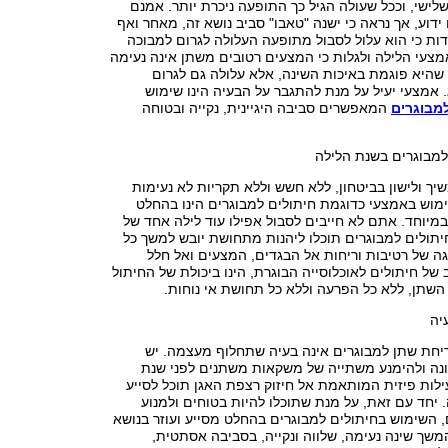
שלישי, וככל שעולה הגיל כך התופעה ניכרת יותר. אמנם
דוע, אך נראה כי ישנה "טאבו" סביב נושא זה, מאחר ואף
ות כי הוא עלול לסבול מתופעה העלולה לגרום למבוכה
צעי הלילה ולגלות כי המצעים רטובים משתן אינה נעימה
שהיא פוגמת באיכות השינה, אלא עלולה גם לגרום
ג. אמצעי יעיל על מנת להתגבר על הבעיה הינו שימוש
למבוגרים
המאפשרים סביבה היגיינית, נקייה ובטוחה
למבוגרים בשנת הלילה
יך ולישון בביטחון, ללא חשש וללא תקריות לא נעימות
מוש באמצעי כדוגמת חיתולים למבוגרים הינו בהחלט
 במיוחד. אתם לא חייבים לסבול אפילו עוד לילה אחד של
יתולים למבוגרים תוכלו ליהנות מתחושת יובש למשך כל
יגה של רטיבות וריחות אל הבגדים, המצעים ואל חלל
 של חיתולים לאוכלוסייה הבוגרת, הינו ביכולת של החיתול
השתן, ללא כל הפרעה וללא כל תחושת אי נוחות.
יה
ריחת שתן למבוגרים אינה בעיה שתחלוף מעצמה. יש
ונה ולהימנע משתייה של משקאות משתנים לפני שנת
עילות פיזית המותאמת אל חיזוק רצפת האגן תוכל לסייע
יחד עם זאת, על מנת שתוכלו להיות בטוחים ולמנוע
 השימוש בחיתולים למבוגרים בהחלט מסייע ועוזר בנושא
שך שינה נעימה, שלווה ונקייה, בסביבה אסתטית,