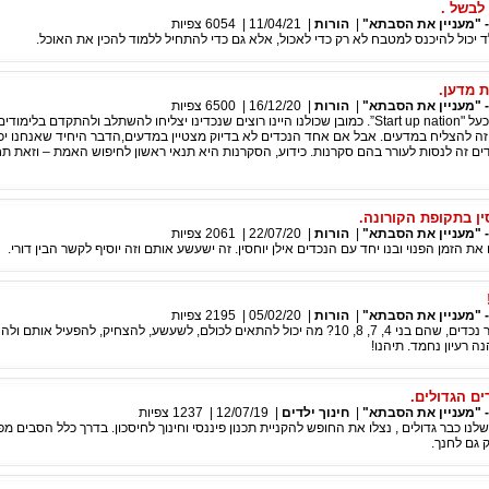
לבשל .
 "מעניין את הסבתא"
|
הורות
|
11/04/21
|
6054
צפיות
ד יכול להיכנס למטבח לא רק כדי לאכול, אלא גם כדי להתחיל ללמוד להכין את האוכל.
ת מדען.
 "מעניין את הסבתא"
|
הורות
|
16/12/20
|
6500
צפיות
מרבים לדבר עלינו כעל "Start up nation”. כמובן שכולנו היינו רוצים שנכדינו יצליחו להשתלב ולהתקדם בלימ
ה להצליח במדעים. אבל אם אחד הנכדים לא בדיוק מצטיין במדעים,הדבר היחיד שאנחנו יכ
ים זה לנסות לעורר בהם סקרנות. כידוע, הסקרנות היא תנאי ראשון לחיפוש האמת – וזאת ת
ין בתקופת הקורונה.
 "מעניין את הסבתא"
|
הורות
|
22/07/20
|
2061
צפיות
את הזמן הפנוי ובנו יחד עם הנכדים אילן יוחסין. זה ישעשע אותם וזה יוסיף לקשר הבין דורי.
 "מעניין את הסבתא"
|
הורות
|
05/02/20
|
2195
צפיות
איך נבלה עם מספר נכדים, שהם בני 4, 7, 8, 10? מה יכול להתאים לכולם, לשעשע, להצחיק, להפעיל אות
ה רעיון נחמד. תיהנו!
ם הגדולים.
 "מעניין את הסבתא"
|
חינוך ילדים
|
12/07/19
|
1237
צפיות
נו כבר גדולים , נצלו את החופש להקניית תכנון פיננסי וחינוך לחיסכון. בדרך כלל הסבים מפ
 גם לחנך.