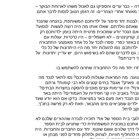
ה – כבר ערים והספיקו גם לאכול משהו לארוחת הבוקר –
מאוחר אחרי הצהריים- זה הזמן הטוב לנסות לדבר אתם.
 לבנות יחד סיפור על ילדותכם המשותפת, בהנחה שהנכד
שאתם נולדתם. שאלו אותו מה היה רוצה לעשות. לנסוע?
אם הנכד יודע שמכונית פרטית היתה בזמן ילדותכם רק
ם, קורקינטים – לא חשמליים – היו כרכרות, עגלות עם
 באזור כפרי. ספרו לנכד על כל אחד מאמצעי התחבורה
ילדותכם. נסו להעלות יחד מה היו היתרונות של כל כלי
גם לדברים שהם לא בשימוש היום, יש עדיין יתרונות. על
ר דיברתם?
חרו יחד מה כלי התחבורה שתרצו להשתמש בו.
עה. מה המראות שנגלות לעיניכם? נסו לתאר לנכד מה
. פארק? אגם? בתים קטנים ולא רבי קומות? גרתם
ורף? היו ערימות עצים מוכנים להסקה בחצרות הבתים?
בה? באביב היו קני חסידות על העמודים? היתה באר
אם הנכד ראה פעם באר במציאות. בדקו אם הוא יודע שעד
 ילדים שמביאים מים מהבאר, וזאת לא רק פרשה בתנ"ך,
קב לרחל.
גבי בית הספר של אז? תזכירו לנכדה שההורים שלכם לא
ע אתכם במכונית המשפחתית כדי שתגיעו לבית הספר.
לי דרך שלגים וגשם שוטף, יחד עם החברים והחברות. היה
 להחליף חוויות, לצחוק ולחלוק פחדים לפני מבחן או