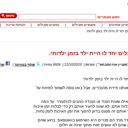
חפש מאמרים:
רים אחרונים
|
מאמרים מובילים
|
כותבים מובילים
|
הנחיות עריכה
|
ם יחד לו היית ילד בזמן ילדותי.
לים יחד לו היית ילד בזמן ילדותי.
מעניין את הסבתא"
|
הורות
|
22/10/2020
|
6606
צפיות
|
שתף בטוויטר
|
שתף
ד לו היית ילד בזמן ילדותי.
ותנו פיזית מהנכדים, אבל בואו ננסה לשמור לפחות על
אילו שעות הנכד או הנכדה נוהגים להתעורר. עד כמה
ות אתם, לא שווה להעיר אותם רק כדי לבלות זמן איכות
אותם זה פטנט בדוק להפוך את זמן האיכות לזמן נחות...
ר מתי הם פנויים היא השימוש בוואטסאפ. ברגע שהם
מן שהם לא עושים זאת מתוך שינה או חלום.