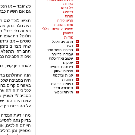
בגידות
כשהנכד – או הנכד
גיל הזהב
גם אם השעה כבר 
דייטינג
הורות
תציעו לנכד לנסות
הריון ולידה
זוגיות ואהבה
היה נולד בתקופה 
משפחה וזוגיות - כללי
באיזה כלי רכב? ה
נישואין
חלום? היו אופניי
פוריות
סוסים – אם גרתם
מתכונים ואוכל
נשים
שהיו מצויים בזמן 
ספורט וכושר גופני
תחבורה. תתפלאו, 
עבודה וקריירה
איכות הסביבה כב
עיצוב ואדריכלות
עסקים
לאחר דיון קצר, ב
פיננסים וכספים
פרסום ושיווק
הנה התחלתם בתנו
קניות וצרכנות
רוחניות
היה בסביבה שלכם
רפואה ובריאות
באזורים קרים בח
תחבורה ורכב
לכל בית היתה ארו
תיירות ונופש
בסביבה? מעניין 
עצם היום הזה יש
על ההיכרות בין יע
מה יודעת הנכדה ל
בדיוק נהגו להסי
הייתם הולכים, או
מספיק זמן בהליכה