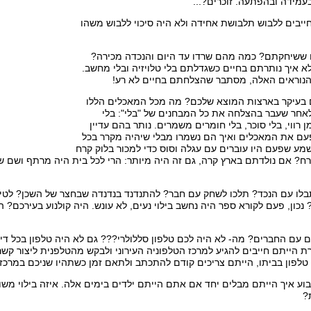
בעמידה ובהפתעה. זוכרים?...
חייבים ללבוש תלבושת אחידה ולא היה סיכוי ללבוש משהו
ששיחקתם? כמה מהם שרדו עד היום והנכדה מכירה?
 איך נותרתם בחיים כשגדלתם בלי טלויזיה ובלי מחשב.
הנוראים האלה, מסתבר שהצלחתם בחיים לא רע!
 בעיקר בארצות המוצא שלכם? מה מכל המאכלים הללו
לאחר שעבר בהצלחה את כל המבחנים של "בלי": בלי
ן רווי, בלי סוכר, בלי חומרים משמרים. נותר בהם עדיין
פעם את המאכלים ואיך הם נשמרו מבלי שיהיה מקרר בכל
ע שפעם היו עוברים עם עגלה וסוס כדי למכור בלוק קרח
רח? אם נולדתם בארץ קרה, גם זה היה מיותר: הרי לכל בית היה מרתף ושם 
תבלו עם הנכד? תלכו לשחק עם חבר? להתנדנד בנדנדה שבחצר של השכן? לטייל
 נכון, פעם לקורא ספר היה נחשב בילוי נעים, לא עונש. היה קולנוע בעירכם?
עם החברים? מה- לא היה לכם טלפון סללולרי??? גם לא היה טלפון בכל דיר
 הייתם חייבים להגיע למרכז הטלפוניה העירוני ולבקש מהטלפנית ליצור קש
פון בביתו, הייתם צריכים קודם להתכתב ולתאם זמן כשתהיו שניכם במרכז הטל
וע איך הייתם מבלים יחד אם אתם הייתם ילדים בימים אלה. איזה בילוי מש
?