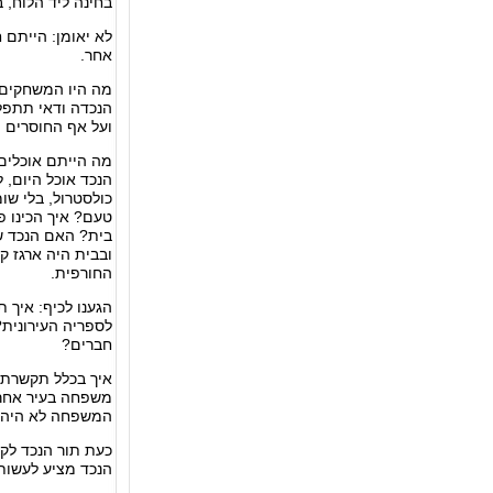
בחינה ליד הלוח, 
לא יאומן: הייתם 
אחר.
מה היו המשחקים 
הנכדה ודאי תתפלא
ועל אף החוסרים 
מה הייתם אוכלים
הנכד אוכל היום, 
כולסטרול, בלי שומ
טעם? איך הכינו 
בית? האם הנכד שמ
ובבית היה ארגז ק
החורפית.
הגענו לכיף: איך 
לספריה העירונית?
חברים?
איך בכלל תקשרתם 
משפחה בעיר אחרת
המשפחה לא היה טל
כעת תור הנכד לקב
הנכד מציע לעשות