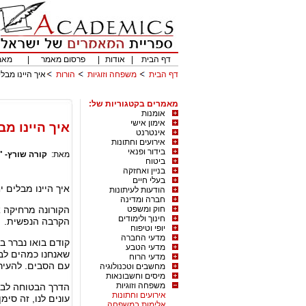
דף הבית
|
אודות
|
פרסום מאמר
|
מאמ
דף הבית
משפחה וזוגיות
הורות
איך היינו מבלי
מאמרים בקטגוריות של:
אומנות
אימון אישי
איך היינו מב
אינטרנט
אירועים וחתונות
בידור ופנאי
מאת:
קורה שורץ- "
ביטוח
בניין ואחזקה
בעלי חיים
איך היינו מבלים יח
הודעות לעיתונות
חברה ומדינה
חוק ומשפט
הקורונה מרחיקה א
חינוך ולימודים
הקרבה הנפשית.
יופי וטיפוח
מדעי החברה
קודם בואו נברר ב
מדעי הטבע
שאנחנו כמהים לבל
מדעי הרוח
עם הסבים. להעיר 
מחשבים וטכנולוגיה
מיסים וחשבונאות
משפחה וזוגיות
הדרך הבטוחה לבר
אירועים וחתונות
עונים לנו, זה סי
אלימות במשפחה