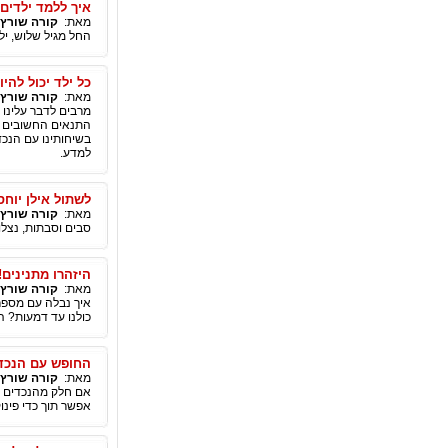
איך ללמד ילדים 
מאת:
קורה שורץ-
החל מגיל שלוש, יל
כל ילד יכול להיו
מאת:
קורה שורץ-
התנאים החשובים ז
בשיחותינו עם הנכד
למדע.
לשתול אילן יוחס
מאת:
קורה שורץ-
סבים וסבתות, נצלו 
היזהרו מתנינים!
מאת:
קורה שורץ-
כולנו עד דמעות? הנ
החופש עם הנכדי
מאת:
קורה שורץ-
אם חלק מהנכדים של
אפשר תוך כדי פינוק