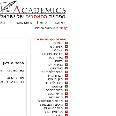
דף הבית
|
אודות
|
פרסום מאמר
|
מאמ
דף הבית
מישל ארנסט
מאמרים בקטגוריות של:
אומנות
אימון אישי
אינטרנט
אירועים וחתונות
בידור ופנאי
ביטוח
חברה:
נט דרגון
בניין ואחזקה
בעלי חיים
צור קשר:
צור קשר
הודעות לעיתונות
חברה ומדינה
אודות הכותב:
חוק ומשפט
הכותב ביקר ביבשות 
חינוך ולימודים
יופי וטיפוח
מדעי החברה
מדעי הטבע
מדעי הרוח
מחשבים וטכנולוגיה
מיסים וחשבונאות
משפחה וזוגיות
מתכונים ואוכל
נשים