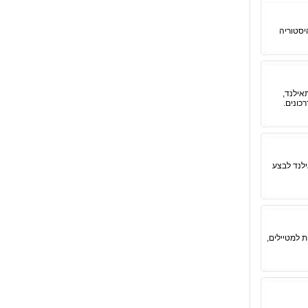
יסטוריה
אילנד,
כונים.
ילנד לבצע
 למטיילים,