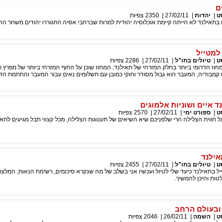
ם
ט
|
יהדות
|
27/02/11
|
2350
צפיות
תאילנד לא הייתה קיימת אוכלוסיה יהודית למרות שברחבי אסיה התגוררו יהודים משחר הה
למטייל
ט
|
טיולים בחו"ל
|
27/02/11
|
2286
צפיות
וז הדרומי ביותר בחלק המזרחי של תאילנד, המחוז שוכן על החוף המזרחי ביותר של מפרץ ת
קמבודיה, המעבר הוא גבול מסודר וחוקי כמובן עם תשלומים נאים עבור המעבר והחתמת הדר
 איים ושוניות אלמוגים
ט
|
ספורט ימי
|
27/02/11
|
2570
צפיות
ווית הצלילה הרי שלפניכם שיא השיאים של תענוגות הצלילה, מכל קצווי תבל מגיעים לתא
אילנד
ט
|
טיולים בחו"ל
|
27/02/11
|
2455
צפיות
יל בתאילנד כיעד שלי לטיול ועכשיו אני בשלב של מה שנקרא סיכומים, רשימת הנאות, המלצות
טות והיכן להמשיך.
ובעולם הרחב
ט
|
השמה
|
26/02/11
|
2046
צפיות