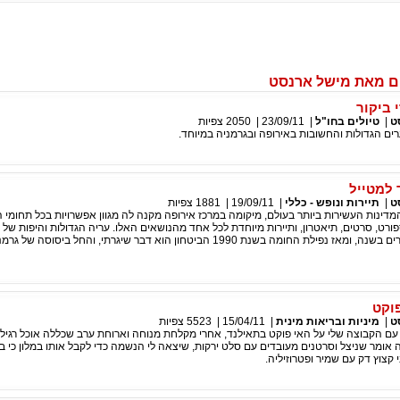
ם מאת מישל ארנסט
ט
|
טיולים בחו"ל
|
23/09/11
|
2050
צפיות
ים הגדולות והחשובות באירופה ובגרמניה במיוחד.
 למטייל
ט
|
תיירות ונופש - כללי
|
19/09/11
|
1881
צפיות
דינות העשירות ביותר בעולם, מיקומה במרכז אירופה מקנה לה מגוון אפשרויות בכל תחומי ה
ורט, סרטים, תיאטרון, ותיירות מיוחדת לכל אחד מהנושאים האלו. עריה הגדולות והיפות של 
מזמינות מיליוני תיירים בשנה, ומאז נפילת החומה בשנת 1990 הביטחון הוא דבר שיגרתי, והחל ב
פוקט
ט
|
מיניות ובריאות מינית
|
15/04/11
|
5523
צפיות
ל עם הקבוצה שלי על האי פוקט בתאילנד, אחרי מקלחת מנוחה וארוחת ערב שכללה אוכל רגיל
ה אומר שניצל וסרטנים מעובדים עם סלט ירקות, שיצאה לי הנשמה כדי לקבל אותו במלון כי ב
 קצוץ דק עם שמיר ופטרוזיליה.