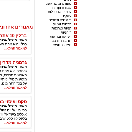
ספורט וכושר גופני
עבודה וקריירה
עיצוב ואדריכלות
עסקים
פיננסים וכספים
פרסום ושיווק
מאמרים אחרוני
קניות וצרכנות
רוחניות
ברלין 10 אתרי ביקור
רפואה ובריאות
מאת:
מישל ארנס
תחבורה ורכב
ברלין היא אחת הער
תיירות ונופש
למאמר המלא...
גרמניה מדריך
מאת:
מישל ארנס
גרמניה היא אחת המ
מאומנות תרבות, ספ
על בכל התחומים.
למאמר המלא...
סקס ועיסוי ב
מאת:
מישל ארנס
בסיומו של יום טיו
אוכלים בישראל, וז
בלקסיקון סלט ערבי
למאמר המלא...