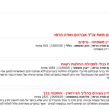
ם מאת עו"ד אברהם זאדה הרפז
ין משפחה - טיפים
 זאדה הרפז
|
חוק ומשפט - כללי
|
15/07/20
|
915
צפיות
ך דין משפחה
 ככלי לפסילת החלטת רשות
 זאדה הרפז
|
ייעוץ משפטי
|
11/04/20
|
1693
צפיות
 בניה וקיבלתם סירוב? התקבלה החלטה בעניינכם ללא שנתנה לכם האפשרות לטעון את 
ת לטעון את טענותיכם? מה ניתן לעשות במקרים כאלה ומהם זכויותיו של האזרח בפני הרשות
?
ן בצווים בהליך הגירושין - והסכנה בכך
 זאדה הרפז
|
אלימות במשפחה
|
06/04/20
|
1821
צפיות
שין בעל עוצמה גבוהה, קיים סיכוי כי אחד מהצדדים ינהג שלא ביושר על מנת להשיג יתרון בה
מצעים הפסולים הנו שימוש לרעה בבקשות לצווים - אשר במקרים מסויימים עלול לעלות למב