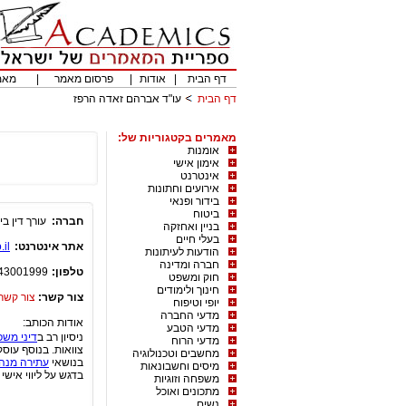
דף הבית
|
אודות
|
פרסום מאמר
|
מאמ
דף הבית
עו"ד אברהם זאדה הרפז
מאמרים בקטגוריות של:
אומנות
אימון אישי
אינטרנט
אירועים וחתונות
בידור ופנאי
ביטוח
חברה:
עורך דין בי
בניין ואחזקה
בעלי חיים
אתר אינטרנט:
il/
הודעות לעיתונות
חברה ומדינה
טלפון:
43001999
חוק ומשפט
חינוך ולימודים
צור קשר:
צור קשר
יופי וטיפוח
מדעי החברה
אודות הכותב:
מדעי הטבע
ניסיון רב ב
דיני מש
מדעי הרוח
צוואות. בנוסף עוסק 
מחשבים וטכנולוגיה
בנושאי
עתירה מנה
מיסים וחשבונאות
בדגש על ליווי אישי 
משפחה וזוגיות
מתכונים ואוכל
נשים