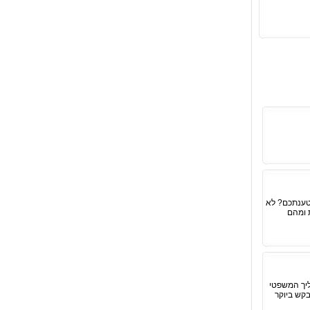
טענתכם? לא
 ומהם
ליך המשפטי
קש ביוקר