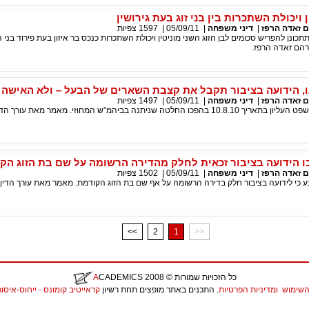
 ויכולת השתכרות בין בני זוג בעת גירושין
 זאדה הרפז
|
דיני משפחה
|
05/09/11
|
1597
צפיות
ונן להפריש סכומים לבן הזוג השני מוניטין ויכולת השתכרות כנכס בר איזון בעת פירוד בני ה
רהם זאדה הרפז.
ו, הידועה בציבור תקבל את קצבת השארים של הבעל – ולא האישה 
 זאדה הרפז
|
דיני משפחה
|
05/09/11
|
1497
צפיות
כן, כך קבע בית המשפט העליון בתאריך 10.8.10 בהפכו החלטה שניתנה בביהמ”ש המחוזי. מאמר מאת עו
בו הידועה בציבור זכאית לחלק מהדירה הרשומה על שם בת הזוג הק
 זאדה הרפז
|
דיני משפחה
|
05/09/11
|
1502
צפיות
ע כי לידועה בציבור חלק בדירה הרשומה על אף שם בת הזוג הקודמת. מאמר מאת עורך הדין
<<
2
1
>>
כל הזכויות שמורות
© 2008
CADEMICS
A
השימוש
ומדיניות הפרטיות
. התכנים באתר מופצים תחת רשיון
קראייטיב קומונס - ייחוס-איסור יצירות נ