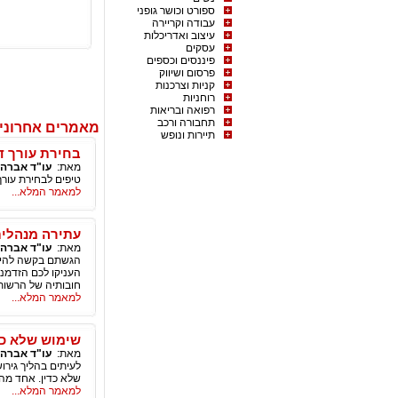
ספורט וכושר גופני
עבודה וקריירה
עיצוב ואדריכלות
עסקים
פיננסים וכספים
פרסום ושיווק
קניות וצרכנות
רוחניות
רפואה ובריאות
תחבורה ורכב
מאמרים אחרוני
תיירות ונופש
בחירת עורך ד
מאת:
עו"ד אברהם
טיפים לבחירת עור
למאמר המלא...
עתירה מנהלית
מאת:
עו"ד אברהם
הגשתם בקשה להיתר
העניקו לכם הזדמנו
חובותיה של הרשות
למאמר המלא...
שימוש שלא כדי
מאת:
עו"ד אברהם
לעיתים בהליך גירו
שלא כדין. אחד מהא
למאמר המלא...