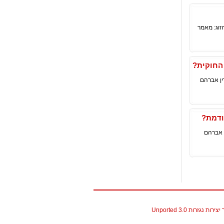
זוג: מאמר
החוקית?
רך הדין אברהם
ודמת?
 אברהם
גזרות 3.0 Unported
christian louboutin replica