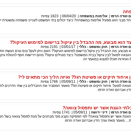
פחה
 זאדה הרפז
|
אלימות במשפחה
|
06/04/20
|
1823
צפיות
ד מבני הזוג מפעיל אלימות במשפחה? כיצד יכולים בתי המשפט לענייני משפחה ומשטרת יש
צד הוא מבוצע, מה ההבדל בין עיקול ברישום למימוש העיקול?
 זאדה הרפז
|
חוק ומשפט - כללי
|
03/01/17
|
2191
צפיות
וא מבוצע, מה ההבדל בין עיקול ברישום למימוש העיקול? האם ניתן לעקל נכס טרם הגשת הת
הוצאה לפועל לבין עיקול בבית המשפט? כיצד מטילים עיקול? מהם דרישות הסף להטלת עיקו
ואחרות תוכלו למצוא במאמר זה.
איחוד תיקים או פשיטת רגל? ואיזה הליך הכי מתאים לי?
 זאדה הרפז
|
חוק ומשפט - כללי
|
05/09/11
|
1766
צפיות
צאה לפועל: איחוד תיקים או פשיטת רגל? מאמר המסביר את ההבדלים בין שתי הדרכים להג
ין אברהם זאדה הרפז.
תי הוגנת אשר יש ותפסול צוואה?
 זאדה הרפז
|
דיני ירושה
|
05/09/11
|
1741
צפיות
וגנת אשר יש ותפסול צוואה? לפי הפסיקה נקבע מס’ מבחנים על מנת לפסול צוואה בשל הפ
.... מאמר מאת עורך הדין אברהם זאדה הרפז.