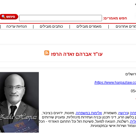
חפש מאמרים:
רים אחרונים
|
מאמרים מובילים
|
כותבים מובילים
|
הנחיות עריכה
|
עו"ד אברהם זאדה הרפז
רושלים
https://www.harpazlaw.co.
05
פחה
ו
גירושין
, משמורת,
אלימות במשפחה
, מזונות, ידועים בציבור,
בלשון הרע, דיני תכנון ובניה ועתירות מינהליות, ומעניק שירותים
לית
, רשלנות, הוצאה לפועל, פשיטת רגל וכל התחום האזרחי - הכל
וצמוד ושירות אישי ובמקצועיות.