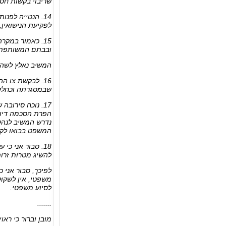
שריבוי בקשות חסר
14. הנטייה לפ
לפקיעת הנישואין,
15. כאמור במקר
ובבתם המשותפת על
המשיב נאלץ לשהות 
16. לבקשת צו 
שבמסגרתה וכחלק 
17. נוכח סירו
נדרש המשיב לנהל 
המשפט בבואו לקבו
18. סבור אני כ
להשיג מטרות זרות
משפטי, אין לשקו
לסיוע משפטי.
.......
מובן וברור כי רא