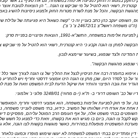
ראוי מצא המחוקק לחוקק ב
 קנטרנית, רשאי הוא להטיל על מי שביקש צו הגנה..." הן הוצאות לטובת אוצר 
הגשת הבקשה, והכל על מנת לשרת מטרות החוק ולמנוע ניסיונות להשיג באמצע
ס, השופט יעקב כהן כתב בעניין זה כי "קשה כשאול היא פגיעתה של עלילת ש
חה ראשל"צ 24672/11 צ' נ' צ').
קשה למתן צו הגנה וקבע כי היא קנטרנית, רשאי הוא להטיל על מי שביקש צ
ה איפוא בחומרה רבה את הניסיון לנצל את ההליך של צו הגנה לצורך אשר כלל 
 על כך לסדר היום, שכן מתן צו הגנה הינו אמצעי דרסטי וחריף ויש להתריע מ
הגדיר את גובה הפיצוי והותיר את שיקול הדעת לבית המשפט וזאת על מנת 
הגנה, על פי חוק למניעת אלימות במשפחה, הוא אמצעי דרסטי וחריף, המאפשר
חת את אורח חייו ושלוותו של המשיב. כידוע, בתי משפט לענייני משפחה, נ
השופטים בבתי משפט אלה, על אף העומס הרב המוטל עליהם, מפסיקים דיוני
 לקבל צו הגנה, ביום בו מגיש הוא את בקשתו, וזאת כדי למנוע כל חשש של פ
ערכת המשפטית מופעלת במהירות, כאשר מוגשות בקשות לצו הגנה, אלא גם 
כי דין ומתדיינים בבתי המשפט למשפחה לא יעשו שימוש מופרז וכמעט כלאחר 