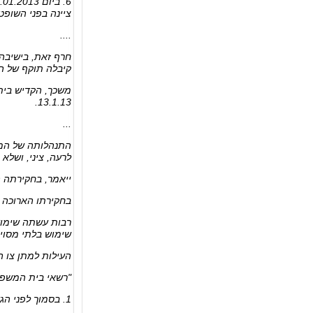
ציינה בפני השופט
....
חרף זאת, בישיבה
קיבלה תוקף של ה
13.1.13.
...
התנהלותה של המב
לרעה, ציני, ושלא
ייאמר, בחקירתה 
בחקירתו הארוכה ש
רבות עשתה שימוש
שימוש בלתי מסויי
העילות למתן צו הגנה על פ
"רשאי בית המשפט
1. בסמוך לפני הגשת הבקשה נהג באלימות כלפי בן משפחתו, ביצע בו עבירת מין או כלא אותו שלא כדין;