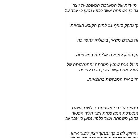
 מיידית של המערכת המשפטית ויצר
גד בן משפחה אשר כלפיו נטען כי עבר על
מן העבר השני נוצר צורך של ממש וחשש של ממש כי ייעשה שימוש לרעה בהוראות החוק ולשם כך נחקק סעיף 11 לחוק הקובע הוצאות
חת באדם משאין ביכולתו להפריכה
 החוק למניעת אלימות במשפחה.
ביה על מנת שנבין מטרתה והתנהלותה של
לסכל את הקשר שבין הבת לאביה.
נפגעים ע"י בני משפחתם. לשם השגת
 המערכת המשפטית ויצר הליך הפטור
גד בן משפחה אשר כלפיו נטען כי עבר על
וק. לשם כך ומתוך רצון ליצור איזון