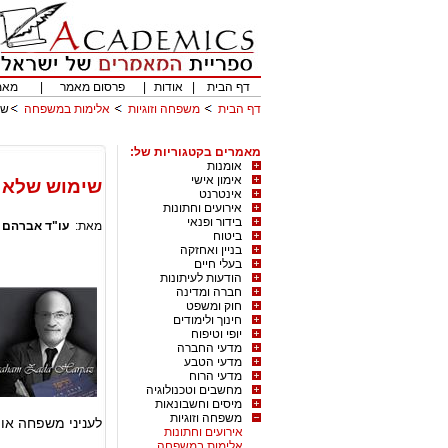
דף הבית
|
אודות
|
פרסום מאמר
|
מאמ
דף הבית
משפחה וזוגיות
אלימות במשפחה
שי
מאמרים בקטגוריות של:
אומנות
אימון אישי
שימוש שלא כד
אינטרנט
אירועים וחתונות
בידור ופנאי
מאת:
עו"ד אברהם 
ביטוח
בניין ואחזקה
בעלי חיים
הודעות לעיתונות
חברה ומדינה
חוק ומשפט
חינוך ולימודים
יופי וטיפוח
מדעי החברה
מדעי הטבע
מדעי הרוח
מחשבים וטכנולוגיה
מיסים וחשבונאות
משפחה וזוגיות
לעניני משפחה או 
אירועים וחתונות
אלימות במשפחה