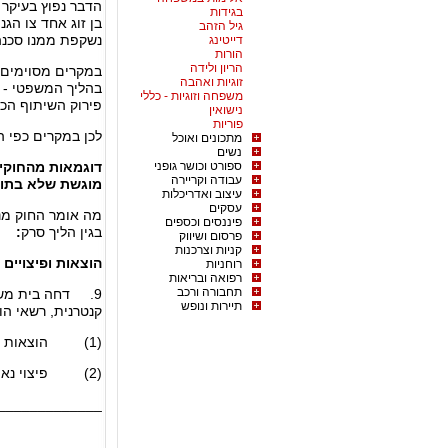
הדבר נפוץ בעיקר 
בגידות
בן זוג אחד צו הגנ
גיל הזהב
נשקפת ממנו סכנה,
דייטינג
הורות
הריון ולידה
במקרים מסוימים א
זוגיות ואהבה
בהליך המשפטי - ו
משפחה וזוגיות - כללי
פירוק השיתוף הכל
נישואין
פוריות
לכן במקרים כפי ה
מתכונים ואוכל
נשים
ספורט וכושר גופני
דוגמאות מהחוקי
עבודה וקריירה
מוגשת שלא בתום
עיצוב ואדריכלות
עסקים
פיננסים וכספים
בגין הליך סרק
:
פרסום ושיווק
קניות וצרכנות
הוצאות ופיצויים
רוחניות
רפואה ובריאות
תחבורה ורכב
9. דחה בית משפ
תיירות ונופש
קנטרנית, רשאי ה
(1) הוצאות לטובת המדינה ולטובת צד שנפגע, בשיעור שימצא לנכון;
(2) פיצוי נאות למי שנפגע מהגשת הבקשה.
_____________