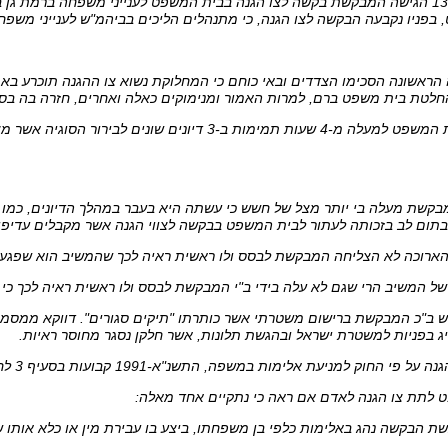
, בפניו נקבעה הבקשה לצו הגנה, כי מתנהלים הליכים בביהמ"ש לענייני משפחה
 הראשונה הסכימו הצדדים ובאי כוחם כי המחלוקת נשוא צו ההגנה תוכרע בא
חלטת בית משפט ברם, למרות האמור ומנימוקים כאלה ואחרים, חזרה בה ב
משכך, הקדיש בית המשפט למעלה מ-4 שעות תמימות ב-3 דיונים 
קשת מעלה בי יותר מצל של חשש כי עשתה היא בעבר במהלך הדיונים, כמו 
 בתום לב בזכותה לעתור לבית המשפט בבקשה לצווי הגנה אשר מקבלים עדיפות
הארוכה לא הצליחה המבקשת לבסס ולו ראשית ראיה לכך שהמשיב הוא שפגע 
ל המשיב הרי שגם לא עלה בידי ב"י המבקשת לבסס ולו ראשית ראיה לכך כי ה
 ב"כ המבקשת ברישום משטרתי אשר כותרתו "תיקים סגורים". דווקא ממסמך
ג בפניות למשטרת ישראל ובהגשת תלונות, אשר חלקן נסגר מחוסר ראיות.
י החוק למניעת אלימות במשפה, התשנ"א-1991 קבועות בסעיף 3 לחוק ועל פיהן:
 לתת צו הגנה לאדם אם ראה כי נתקיים אחד מאלה: