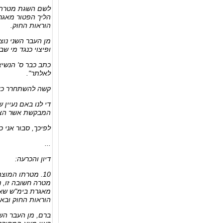
לשם השגת מטרה ח
הליך הפטור מאגרת
הוראות החוק.
ופיצוי כנגד מי ש
כתב כבר ס' הנשיא
לאלתר".
קשה להשתחרר כא
די לנו באם נעיין
המבקשת אשר הצלי
לפיכך, סבור אני כי נכון במקרה זה ל
...
דיון והכרעה:
10. מטרתו המו
מטרה חשובה זו, 
מאגרת בימ"ש שאינ
הוראות החוק ובאו
ברם, מן העבר השנ