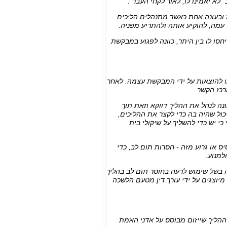
לא יאמינו לו, לאור לקחי העבר".
 ובעונה אחת כאשר מתנהלים הליכים
עמה, להוקיע אותה ולהתריע מפניה.
חסו לו בין היתר, כוונה לפגוע במבקשת
צו להוצאות על ידי המבקשת עצמה. לאחר
כז הקשר.
נה לנהל את ההליך דווקא וזאת תוך
סכמה דיונית לעריכת בדיקת פוליגרף אשר קיבלה תוקף של החלטה ביום 05.02.2013 ויכול שהיה בה כדי לקצר את ההליכים,
כי יש כדי להשליך על שיקולי בית
ס או גרוע מזה - חסרות תום לב, כדי
למנוע.
עיף 11 לחוק למניעת אלימות במשפחה בשל שימוש לרעה בחוסר תום לב בהליך
יוצגים על ידי עורך דין מטעם הלשכה
ההליך שייזום מבוסס על אדני האמת