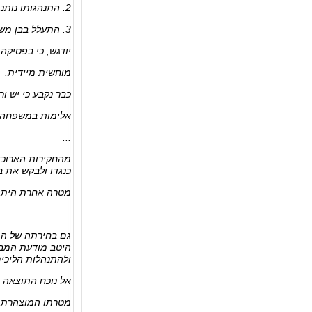
2. התנהגותו נותנת בסיס סביר להניח כי הוא מהווה סכנה גופנית ממשית לבן משפחתו או שהוא עלול לבצע בו עבירת מין;
3. התעלל בבן משפחתו, התעללות נפשית מתמשכת או התנהג באופן שאינו מאפשר לבן משפחתו ניהול תקין וסביר של חייו".
יודגש, כי בפסיק
מוחשית מיידית.
כבר נקבע כי יש ו
אלימות במשפחה 
...
מהחקירות הארוכו
כנגדו ולבקש את ב
מטרה אחרת היתה
...
גם בחירתה של המ
היטב מודעת המבק
ולהתנהלות הליכים
אל נוכח התוצאה א
מטרתו המוצהרת ש