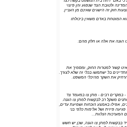
מסגרת החוק למניעת אלימות במשפחה, גם את סעיף 11 אשר קובע כי באם "דחה בית המשפט בקשה לצו
המדינה ולטובת הצד שנפגע והן פיצוי
ות חוק זה הישגים שאינם מן העניין.
ווא המוטחת באדם משאין ביכולתו
ו הגנה את אלה או חלק מהם:
אינו קשור למטרות החוק, ומסמיך את
תדיינים בל ישתמשו בכלי זה שלא לצורך.
להרחיק את השקר מהיכלי המשפט.
 - במקרים רבים - מתן צו במעמד צד
ותנים משקל רב לבקשות למתן צו הגנה.
ם, אפילו באמצע הוכחות ושמיעת עדים,
גיעה פיזית ושל אלימות כלפי בני
המערכות הנלוות...
יד בבקשות למתן צו הגנה, שכן יש חשש