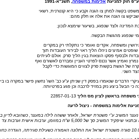
 ע"פ חוק למניעת
אלימות במשפחה
, תשנ"א-1991
משפט בקשה למתן צו הגנה וקבע כי היא קנטרנית, רשאי
שביקש צו הגנה את אלה או חלק מהם:
 גירושין ומשפחה, אקדים ואומר כי נתקלתי רק במקרים
פטים אמיצים ניהלו הליך ראוי לבירור העובדות תוך
דות ולבסוף פסקו הוצאות בגין הליך סרק. אולם לעיתים
נמרץ ואמיץ אשר נכנס לפרטי העניין ומבררם לאשורם ואף
רה של הגשת בקשות סרק לצווים המוגשות כדי לקבל
צד השני.
יקרי הדברים שנאמרו בפסק דין שניתן ע"ע כב' השו' נחשון פישר במקרה בו ב
 כי הבעל ביצע נזק במזיד לרכבה וכן פגע בפרטיותה.
 משפחה בראשון לציון מס הליך
22857-01-13
, נעצר המשיב ע"י משטרת ישראל, ולאחר ששהה לילה במעצר, כשהובא לדיון 