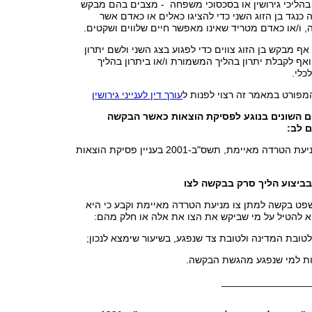
בהליכי גירושין או בסכסוכי משפחה - מצבים בהם מבקש
ה כנגד בן הזוג השני כדי להציגו כאלים או כאדם אשר
 ו/או כאדם מטריד שאינו מאפשר חיים שלווים ושקטים.
ף מבקש בן הזוג צווים כדי לפגוע בצג השני ולשם יתרון
אף לקבלת יתרון בהליך המשמורת ו/או ביתרון בהליך
כלי.
מפורט במאמר זה רצוי לפנות ל
עורך דין לענייני גירושין
ם השונים בנוגע לפסיקת הוצאות כאשר הבקשה
 לב:
מה אומר החוק מניעת הטרדה מאיימת, תשס"ב-2001 בעניין פסיקת הוצאות
 בביצוע הליך סרק בבקשה לצו
ט בקשה למתן צו מניעת הטרדה מאיימת וקבע כי היא
וא להטיל על מי שביקש את הצו את אלה או חלק מהם:
________________