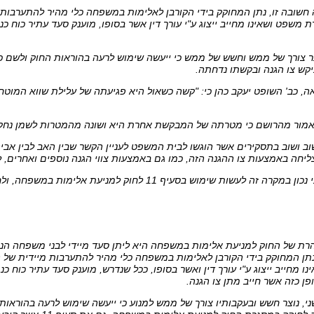
שובה זו, נתן המחוקק בידי הקורבן לאלימות במשפחה כלי מהיר להתערבות
 משפט ושאינו מחייב ייצוג ע"י עורך דין אשר בסופו, מוענק סעד עתיר כוח כנ
ביקש צו הגנה ובקשתו נדחתה.
ה, כב' השופט יעקב כהן כי: "קשה כשאול היא פגיעתה של עלילת שווא המוט
מור מהרושם כי מטרתה של המבקשת אחרת היא ושונה מהמטרות לשמן נחקק
 שוב ושוב בתסקירים אשר הוגשו לבית המשפט לעניין הקשר שבין האב לבין א
חה באמצעות צו ההגנה הזה, כמו גם באמצעות צווי הגנה נוספים ואחרים, 
עשות שימוש בסעיף 11 לחוק למניעת אלימות במשפחה, ולחייב את המבקשת בהוצאות.
צהרת של החוק למניעת אלימות במשפחה היא ליתן סעד מיידי לבני משפחה ה
נתן המחוקק בידי הקורבן לאלימות במשפחה כלי מהיר להתערבות מיידית של
ו מחייב ייצוג ע"י עורך דין ואשר בסופו, ככל שנדרש, מוענק סעד עתיר כוח כנ
פן כזה אשר חייב מתן צו הגנה.
י, נוצר חשש ובעקבותיו צורך של ממש למנוע כי ייעשה שימוש לרעה בהוראות הח