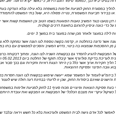
ות בסיס יביא לכך, כמאמר סיפור העם הידוע, כי כאשר יקרא הרועה "זאב זאב" 
נות להליך במסגרת החוק למניעת אלימות במשפחה בלא עילה ובלא הצדקה בעת
 או בבירור תביעות המשמורת, נטייה פסולה היא, שעל בתי המשפט להתמודד 
ה דנן נטענו כנגד המשיב טענות הפוגעות בשמו הטוב וכן האשמות קשות אשר יי
 כדי כוונה וניסיון להורגם בתאונת דרכים קטלנית.
לילה במעצר ולאחר מכן שהה במעצר בית במשך 3 ימים.
ההגנה אשר נדונה בהחלטה זו, קדמה בקשה נוספת לצו הגנה אשר נמחקה ללא 
מן ההסכמות שנמצאו בה ביטוי, נדרש המשיב והסכים למפגשים עם בתו במר
בה של המבקשת להגיע להסדר גם בבקשתה השניה לצו הגנה, ומתוך דבקותה ברצו
הפרת ה
הליך חקירות ארוך אשר כלל בין היתר הצגת ראיות וחקירות וגם בכך סבור אני 
ע גובה הפיצוי ופסיקת ההוצאות.
י על ביהמ"ש לעמוד על המשמר שמא ייעשה שימוש בבקשות לצו הגנה חסרות בסי
 והישגים שאינם ביסודות החוק, שכן זו לדעתי בבחינת רעה חולה שיש לעצור ו
לפיכך, סבור אני כי בעת פסיקת הוצאות ופיצויים מכוח ס
ל כשיקול עיקרי את מצבם הכלכלי של המבקשת או המבקש ואת עובדת היותם מ
וי לאפשר לכל אדם גישה לבית המשפט ולערכאות בלא כל חשש ויראה ובלבד ש