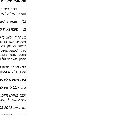
הוצאות ופיצויים
11. דחה בית ה
הוא להטיל על מי 
(1) הוצאות לטובת המדינה ולצד שנפגע, בשיעור שימצא לנכון;
(2) פיצוי נאות למי שנפגע מהגשת הבקשה.
כעורך דין לענייני
מעטים אשר בהם שו
כניסה לעומק העוב
ניתן למצוא שופט 
פוסק הוצאות המק
יתרון משפטי על ה
במאמר זה יובאו ע
של ההליכים בטענה
בית משפט לעניני
סעיף 11 לחוק למניעת אלימות במשפחה - ניצול לרעה
"כבר באותו היום
בית למשך 3 ימים ובתנאי שיפקיד המשיב סך של 5,000 ש"ח במזומן, ערבות אישית וערבות צד ג'.
עוד ביום 10.03.2013 סגרה משטרת ישראל את התלונה האמורה כשעילת סגירתה, הוגדרה כחוסר אשמה.