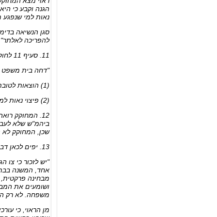
הגנה וקבע כי היא
נאות למי שנפגע מ
סגן הנשיאה בדימו
להפריכה לאלתר" (ה"ט משפ
11. סעיף 11 לחוק למניעת אלימות במשפחה, התשנ"א-1991, הוצאות ופיצויים בפניית סרק:
"דחה בית משפט הב
(1) הוצאות לטובת המדינה ולצד שנפגע, בשיעור שיימצא לנכון.
(2) פיצוי נאות למי שנפגע מהגשת הבקשה".
12. המחוקק רוא
ביהמ"ש שלא לעבור
שכן, המחוקק לא 
13. יפים לכאן דבריו של כב' השופט דרורי ב-­­ ת"א (י-ם מחוזי) 3248/01 פלוני נ' אלמוני:
"יש לזכור כי צו 
אחד, המשנה בבת א
מבחינה פרקטית, 
ושומעים את המבקש
משפחה. לא רק המ
מן הראוי, כי עור