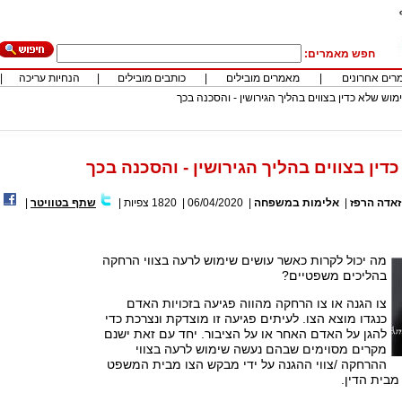
חפש מאמרים:
רים אחרונים
|
מאמרים מובילים
|
כותבים מובילים
|
הנחיות עריכה
|
מוש שלא כדין בצווים בהליך הגירושין - והסכנה בכך
ין בצווים בהליך הגירושין - והסכנה בכך
זאדה הרפז
|
אלימות במשפחה
|
06/04/2020
|
1820
צפיות
|
שתף בטוויטר
|
מה יכול לקרות כאשר עושים שימוש לרעה בצווי הרחקה
בהליכים משפטיים?
צו הגנה או צו הרחקה מהווה פגיעה בזכויות האדם
כנגדו מוצא הצו. לעיתים פגיעה זו מוצדקת ונצרכת כדי
להגן על האדם האחר או על הציבור. יחד עם זאת ישנם
מקרים מסוימים שבהם נעשה שימוש לרעה בצווי
ההרחקה /צווי ההגנה על ידי מבקש הצו מבית המשפט
מבית הדין.