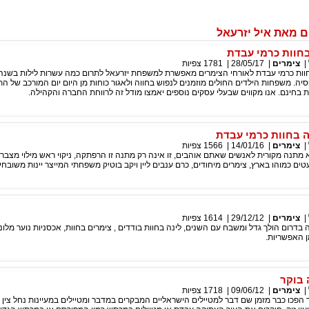
 מאת איל יזרעאל
חוות כרמי עבדת
|
צימרים
|
28/05/17
|
1781
צפיות
 חוות כרמי עבדת לאורחי הצימרים מאפשרת למשפחת יזרעאל לתרום כמה עשרות לילות בשנה
סיה. משפחות הילדים החולים מוזמנים לנפוש בחווה ולאגור כוחות מן היום יום המורכב של ה
חינם. אנו מקווים שבעלי עסקים נוספים יאמצו מודל זה לרווחת החברה והקהילה.
 בחוות כרמי עבדת
|
צימרים
|
14/01/16
|
1566
צפיות
תנה מקורית לאנשים שאתם אוהבים, זו אינה רק מתנה זו הרפתקה, ניקוי ראש מילוי מצברי
ים כמוהו בארץ, צימרים מיחודים, כרם ענבים ליין ויקב בוטיק משפחתי המייצר יינות משובחי
|
צימרים
|
29/12/12
|
1614
צפיות
ה בדרום הולך גדל ומשבח עם השנים, לינה בחוות בודדים , צימרים בחוות, אכסניות נוער מלונות
ן האפשריות.
 בוקר
|
צימרים
|
09/06/12
|
1718
צפיות
הפכו כבר מזמן שם דבר למטיילים הישראליים המבקרים במדבר ומטיילים במעיינות נחל צין