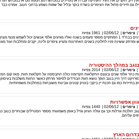
 ועין זיק, חוקרים את העיר העתיקה עבדת או מטיילים במכתש רמון המפורסם או במכתש הגדול
לו גם תיירים מחול את הצימרים בשדה בוקר ובליל של שפות נשמע ברחבי הנגב. אמרנו כבר שב
נים
|
צימרים
|
02/06/12
|
1961
צפיות
טקס סיום קורס קצינים בבה"ד 1 המתקיים מספר פעמים בשנה ואליו מגיעים אלפי אנשים יכול לשמש מנוף מצ
ומרתק ששינה פניו לחלוטין בשנים האחרונות ומציע צימרים ולינה, יקבים ומחלבות ועוד מגוון
בנגב במהלך ההיסטוריה
|
צימרים
|
02/06/12
|
2014
צפיות
מות כהר אלפי שנים ובעצם החקלאות הקדומה כולה התבססה על חקלאות חוות. מאז קום המדי
רויקט דרך היין בנגב הופך נושא חוות הבודדים לסיפור מרתק כאשר החוות משלבות בעיסוק
ק בתיירות כמו גם הכנת יין ביקבי בוטיק קטנים וגבינות משובחות במחלבות משפחתיות.
גוון אפשרויות
|
צימרים
|
02/06/12
|
1440
צפיות
גב הולכות וגדלות וכך גם עולה הגיוון וגדל באופן משמעותי מספר המטיילים שבוחרים בנגב כ
ים עליהם.
בדרום הארץ