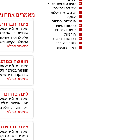
ספורט וכושר גופני
עבודה וקריירה
עיצוב ואדריכלות
מאמרים אחרונים
עסקים
פיננסים וכספים
צימר חברתי ב
פרסום ושיווק
מאת:
איל יזרעאל
קניות וצרכנות
שותפות בין אורחי
רוחניות
אי"ל לחולי האפילפ
רפואה ובריאות
המחלה הקשה וזאת ב
תחבורה ורכב
למאמר המלא...
תיירות ונופש
חופשה במתנה
מאת:
איל יזרעאל
חופשה במתנה היא מ
עם מקום נדיר שמעט
למאמר המלא...
לינה בדרום
מאת:
איל יזרעאל
מגוון אפשרויות לינ
לילה הם רק חלק מ
למאמר המלא...
צימרים בשדה
מאת:
איל יזרעאל
צימרים בשדה בוקר 