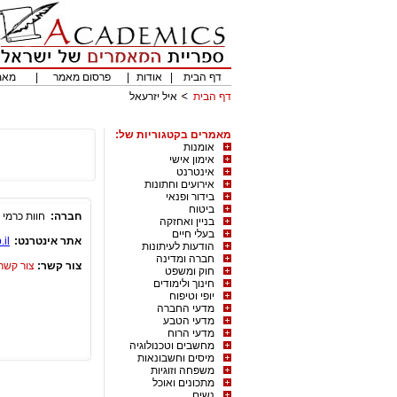
דף הבית
|
אודות
|
פרסום מאמר
|
מאמ
דף הבית
איל יזרעאל
מאמרים בקטגוריות של:
אומנות
אימון אישי
אינטרנט
אירועים וחתונות
בידור ופנאי
ביטוח
חברה:
חוות כרמי
בניין ואחזקה
בעלי חיים
אתר אינטרנט:
il
הודעות לעיתונות
חברה ומדינה
צור קשר:
צור קשר
חוק ומשפט
חינוך ולימודים
יופי וטיפוח
מדעי החברה
מדעי הטבע
מדעי הרוח
מחשבים וטכנולוגיה
מיסים וחשבונאות
משפחה וזוגיות
מתכונים ואוכל
נשים