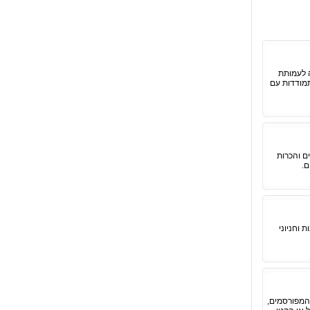
 לעמותת
תמודדות עם
ם והכרות
ם.
 וחניוני
 המפורסמים,