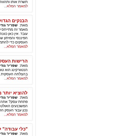
תשרת אותו ותהווה 
למאמר המלא...
הבנקים הגדול
מאת:
שפריר גודל
מאמר זה מתייחס ל
עובד. אין כאן כוו
הפיננסי והמיתון 
העסקים כדי להתמ
למאמר המלא...
הרישות העסקי- working
מאת:
שפריר גודל
הנטוורקינג הוא טו
בהצלחה העסקית. ה
למאמר המלא...
להוציא יותר 
מאת:
שפריר גודל
פתחת עסק? אתה בוו
המשכנעים האולטימ
נכון עבור העסק הקט
למאמר המלא...
"כלי עבודה" ל
מאת:
שפריר גודל