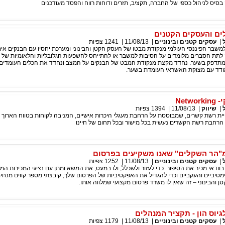
בסיס לניהול כספי של החברה, תקציב, תזרים ודוחות רווח והפסד מעודכנים
ים והעסקים הקטנים
|
עסקים קטנים ובינוניים
|
11/08/13
|
1241
צפיות
משבר הפיננסי העולמי מנקודת מבטו של העסק הקטן והבינוני ומערכת יחסיו עם הבנקים אי
נה לתת הסברים מלומדים על הסיבות למשבר או להתייחס להשפעות הגלובליות והלאומיות של
שמתדפק בשער. נחדד מקצת מנקודת המבט של הבנקים על המצב ונחדד את הכלים העומדים 
ודד עם מצוקת האשראי העומדת בשער.
Net
|
שיווק
|
11/08/13
|
1394
צפיות
ויית רשת קשרים, שמבוססת על הרחבת מעגלי היכרות אישיים, המניבה לקוחות בטווח הארוך 
רחבת רשת הקשרים נעשית בכל מישור ובכל תחום של חיינו
מ"הר השקלים" שאנו משקיעים בפרסום
|
עסקים קטנים ובינוניים
|
11/08/13
|
1252
צפיות
דאי מכיר את הסיפור. כדי לעזור ולשכלל, ולו במעט, את המשא ומתן עם נציגי המכירות המנ
טיביים והעקביים וכדי להגדיל את האפקטיביות של הפרסום שלך, קיבצתי מספר קווים מנחי
ן והבינוני – זה שאין לו משרד פרסום מקצועי שמלווה אותו.
גיוס הון - תקציר המנהלים
|
עסקים קטנים ובינוניים
|
11/08/13
|
1179
צפיות