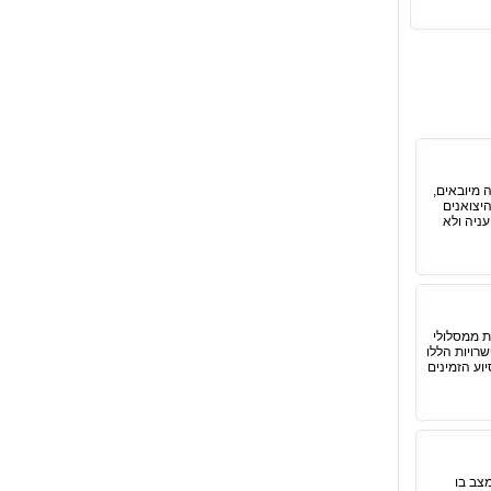
ת של השונה והאחר. 70% מהתפוחים שלה מיובאים,
היצואנים
ניה ולא
ת ממסלולי
רויות הללו
וע הזמינים
צב בו