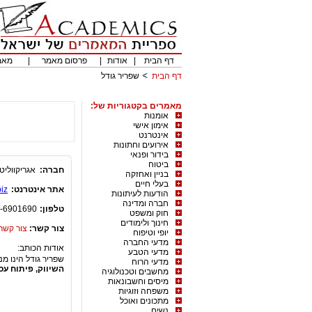
דף הבית
|
אודות
|
פרסום מאמר
|
מאמ
דף הבית
שפריר גודל
מאמרים בקטגוריות של:
אומנות
אימון אישי
אינטרנט
אירועים וחתונות
בידור ופנאי
ביטוח
חברה:
אגריקווליטי
בניין ואחזקה
בעלי חיים
אתר אינטרנט:
iz/
הודעות לעיתונות
חברה ומדינה
טלפון:
-6901690
חוק ומשפט
חינוך ולימודים
צור קשר:
צור קשר
יופי וטיפוח
מדעי החברה
אודות הכותב:
מדעי הטבע
שפריר גודל הינו מנ
מדעי הרוח
השיווק, פיתוח ע
מחשבים וטכנולוגיה
מיסים וחשבונאות
משפחה וזוגיות
מתכונים ואוכל
נשים