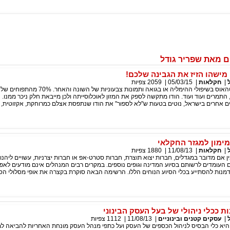
 מאת שפריר גודל
מישהו הזיז את הגבינה שלכם!
|
חקלאות
|
05/03/15
|
2059
צפיות
הודו איננה רק גסטהאוס בשיפולי ההימליה או בגואה ותמונות צבעוניו
התמרים ועוד ועוד. הודו מתקשה לספק את המזון לאוכלוסייתה ולכן מייבאת חלק ניכר ממנו. 
ם אחרים בישראל, נוטים בטעות ש"לא לספור" את הודו שנתפסת אצלם כמרוחקת, אקזוטית, ע
מימון למגזר החקלאי
|
חקלאות
|
11/08/13
|
1880
צפיות
ן אם מדובר במגדלים, חברות יצוא תוצרת, חברות סטרט-אפ או חברות יצרניות, עשויים ליהנו
ים העומדים לרשותם בסיוע המדינה וגופים נוספים. במקרים רבים המנהלים אינם מודעים לאפש
נות להסתייע בכלי הסיוע הנוחים הללו. הרשימה הבאה סוקרת בקצרה את אופי מסלולי הסי
ת ככלי ניהולי של בעל העסק הבינוני
|
עסקים קטנים ובינוניים
|
11/08/13
|
1112
צפיות
יא כלי הבסיס לניהול הכספים של העסק ועל כתפי מנהל העסק מונחת האחריות להביאה למ