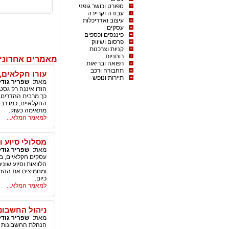
ספורט וכושר גופני
עבודה וקריירה
עיצוב ואדריכלות
עסקים
פיננסים וכספים
פרסום ושיווק
קניות וצרכנות
רוחניות
מאמרים אחרונים
רפואה ובריאות
תחבורה ורכב
עורו חקלאים, 
תיירות ונופש
מאת:
שפריר גודל
כך מרבית ההדרים, 
החקלאיים, כמו רבי
מתאימה כשוק.
למאמר המלא...
מסלולי סיוע ו
מאת:
שפריר גודל
עסקים חקלאיים, בי
הלוואות וסיוע שונ
ומחמיצים את ההזדמ
כיום.
למאמר המלא...
ניהול החשבונו
מאת:
שפריר גודל
הנהלת החשבונות ה