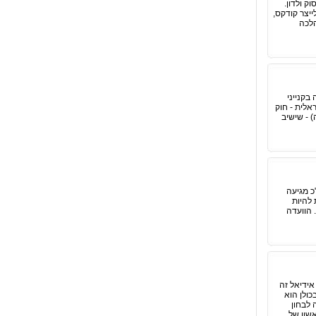
 ולדון.
 לייצר קודקס,
הלכה
ה בקנייני
אלית - חוק
אה) - שישיב
כ מגיעה
 להיות
 הוועדה
ידיאל זה
כולן הוא
 לבחון
שון של