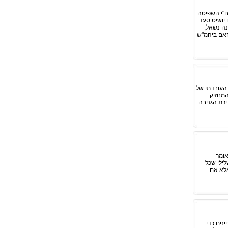
ק אלא מהווים הלכות שיפוטית המבוססות, על ס' 15(ג),(ד) לח"י השפיטה
יושיט סעד
נה נשאל,
האם ביהמ"ש
 העובדתי של
המחזיק
ירת הגניבה
ו להכליל את חובת השוויון. סעיפים אלה הושמטו. אין חובה מפורשת לפעול בשוויון אבל ס' 4 אומר
ילי שכל
 הממשלתיות - אלא אם
נים כדי