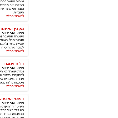
שיהיה אפשר להתמצ
ומצד שני מתוך עיו
העברית.
למאמר המלא...
מקבץ האינטרס
מאת:
אבי ירדני
|
תועלת מבלי רשותי.
למזכה את הזכייה. 
למאמר המלא...
דו"ח וינוגרד 
מאת:
אבי ירדני
|
ועדת וינוגרד לא ה
למסקנות. כאשר אין
אחריות ציבורית של
מסכמת כי "הרמטכ"ל
למאמר המלא...
דפוסי הצבעה 
מאת:
אבי ירדני
|
השיטה הדמוקרטית 
בא לידי ביטוי במדי
ההצבעה בבחירות, א
מגמות של שינוי ב