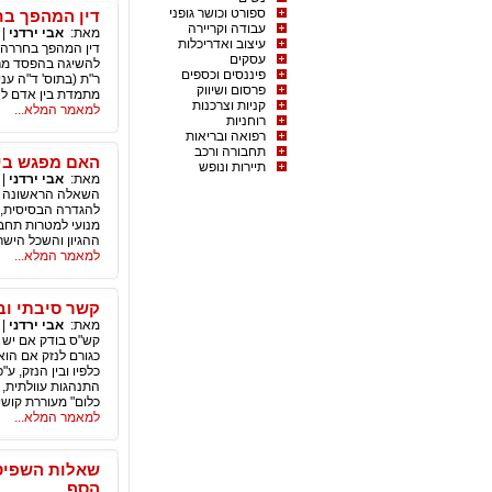
ספורט וכושר גופני
דין המהפך בח
עבודה וקריירה
מאת:
אבי ירדני
|
עיצוב ואדריכלות
דין המהפך בחררה 
עסקים
להשיגה בהפסד מרוב
פיננסים וכספים
ר"ת (בתוס' ד"ה ענ
פרסום ושיווק
מתמדת בין אדם לחבר
קניות וצרכנות
למאמר המלא...
רוחניות
רפואה ובריאות
תחבורה ורכב
האם מפגש בין
תיירות ונופש
מאת:
אבי ירדני
|
השאלה הראשונה שע
להגדרה הבסיסית, ע
ההגיון והשכל הישר,
למאמר המלא...
קשר סיבתי ובע
מאת:
אבי ירדני
|
התנהגות עוולתית, 
כלום" מעוררת קושי
למאמר המלא...
שאלות השפיטו
הסף