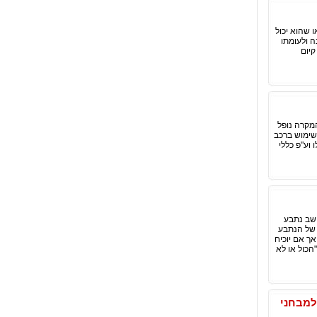
 שהוא יכול
ה ולעומתו
קיום
מקרה נופל
שימוש ברכב
שלו וע"פ כללי
ודת הנזיקין, ולפיו ייחשב נתבע
וולת של הנתבע
א הנזק, אך אם יוכיח
הכול או לא
למבחני