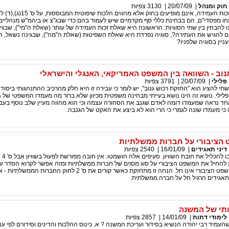
חוק ומנהל
|
20/07/09
|
3130
צפיות
שאלות השפיטות וזכות העמידה, אינם מופיעים בחו
ו מפסדי"ם, הם בבחינת כללי סף מקדמיים שיש לעמוד בהם כדי שבג"צ או ביהמ"ש מנהליים 
ו להבחין בין שתי הסוגיות: הראשונה היא שאלת זכות העמידה של עותר (שאלת ה"מי"), שבגי
 להגיש את העתירה?, סוגיה נפרדת היא שאלת השפיטות (שאלת ה"מה"), שבגינה נשאל, 
עניין בסוגיה שלפניו?
נוב - השוואה בין המשפט האמריקאי, האנגלי והישראלי
פלילי
|
20/07/09
|
3791
צפיות
י להציג הוא "החזקת רכוש גנוב", יש לומר כי עבירה זו היא חלק מהרכיב ההתנהגותי ביסוד
ילי. נושא זה הינו נושא בעייתי מבחינה משפטית מכיוון שלא ברור מה מעמדו המשפטי של 
אחד נראה שמעמדו דומה לאדם שגנב את הסחורה עצמה וכי הוא מהווה מעיין שלב נוסף בעב
כי מעמדו שונה לגמרי כי הרי הוא לא ביצע את האקט של הגנבה.
הציבורי על חברות ממשלתיות
דיני תאגידים
|
16/01/09
|
2540
צפיות
בהצעות החוק חשב
חיל את המשפט הציבורי על סוג מסוים של חברות ממשלתיות ומזה אפשר לקרוא הסדר של
עוד זה לא קרה המשפט הציבורי אינו חל. הנחה זו מתחזקת כאשר קורים את ס' 2 לחוק החברות
תאגידים הרגיל חל על חברה ממשלתית.
תי של המשנה
לימודי דתות
|
14/01/09
|
2857
צפיות
מיד רבי יהודה הנשיא בסידור ועריכת המשנה ? א. כינוס ההלכות והדינים וסידורם לפי עניי