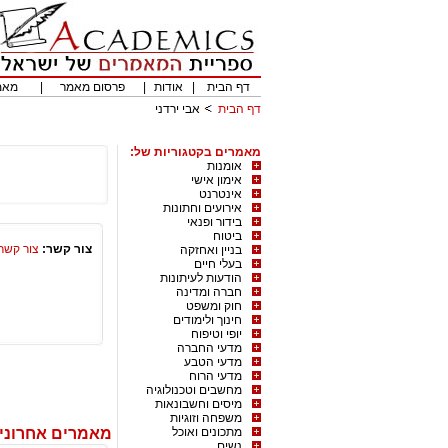
דף הבית
|
אודות
|
פרסום מאמר
|
מאמ
דף הבית
אבי ירדני
מאמרים בקטגוריות של:
אומנות
אימון אישי
אינטרנט
אירועים וחתונות
בידור ופנאי
ביטוח
צור קשר:
צור קשר
בניין ואחזקה
בעלי חיים
הודעות לעיתונות
חברה ומדינה
חוק ומשפט
חינוך ולימודים
יופי וטיפוח
מדעי החברה
מדעי הטבע
מדעי הרוח
מחשבים וטכנולוגיה
מיסים וחשבונאות
משפחה וזוגיות
מתכונים ואוכל
מאמרים אחרונים
נשים