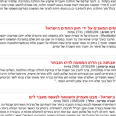
א בקלות . ב. ליצור קודקס של ההלכה העברית שיקבע את ההלכה במחייבת, שלפיה יש לפסוק
בעיקרון אם מסתכלים ב 6 סדרי המשנה מובאות דעות שונות בנוגע לאותה הלכה, מה שגורם לחשוב שאין רצונו
ן בכלל מע' ההלכה, ניתן להסיק כי כן כן כוונתו היתה לערוך את המשנה כקודקס משפטי של ה
ים המוגנים על ידי חוק החוזים הישראל
דיני חוזים
|
09/01/09
|
2731
צפיות
אינטרס ההשבה (Restitution) - אינטרס של אי עשיית עושר ולא במשפט הוא אינטרס שלא ייתכן שמישהו ייעש
 מדובר בערך קנייני שהוא ערך בר הגנה. במקרה זה ישנו גם חוק שלם במערכת המשפט הישר
עשיית עושר ולא במשפט. סעיף 1 בחוק זה אומר שאם אדם עשה תועלת על חשבון זולתו (נכס/שירות/טובת הנ
במקרה של סיפור זה, הערך הוא השכרה של יומיים.
- אבחנה בן הדרג הממונה לדרג הנבחר
צבא וביטחון
|
07/01/09
|
2565
צפיות
ייתה ועדה ממלכתית, צריך להבין איך יושבת ועדה ובודקת תהליכי קבלת החלטות, כשלים ואח"
 אחראיים למצב אנו מנציחים תרבות שלטון לוקה. ללא אחריות אישית, מיניסטריאלית. חייבת
 נושאי תפקידים. אולמרט אמר שהוא חש אחריות כבדה יותר מאחר ופרץ נבחר לשר הביטחון.
 כשל בכך שלא היה ערוך ומוכן לאירוע הצפוי..."
בישראל - מבט מעמיק והשוואה לנעשה מעבר לים
חברה ומדינה - כללי
|
05/01/09
|
7603
צפיות
מתיימרת ושואפת לבטא בצורה הטובה ביותר את דעותיהם של מרבית האזרחים שבמדינה. א
נות שונות בצורה שונה עקב הבדלי תרבות, דמוגרפיה, ביטחון וכו' כאשר הביטוי הבולט ביותר ב
שר היא לב ליבה של שלטון העם. עם זאת רבים בוחרים להתעלם מזכות זו. בעבודה זו אנסה
דפוסי הצבעה על מנת לבאר את המגמה היורדת בשיעור ההצבעה בישראל כאשר בחלקה הרא