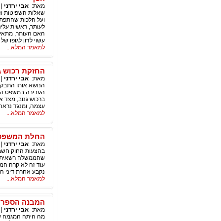
מאת:
אבי ירדני
|
ועל הלכות שהתפתח
לעותר, ראשית עלינ
האם העותר, מתאים
עשוי לדון לגופו של 
למאמר המלא...
החזקת רכוש ג
מאת:
אבי ירדני
|
הנושא אותו התבקשת
העבירה במשפט הפל
ברכוש גנוב, מצד 
עצמה, ומנגד נראה 
למאמר המלא...
החלת המשפט 
מאת:
אבי ירדני
|
שהממשלה רשאית לה
נקבע אחרת דיני ה
למאמר המלא...
המבנה הספרו
מאת:
אבי ירדני
|
מה היתה המגמה שהע