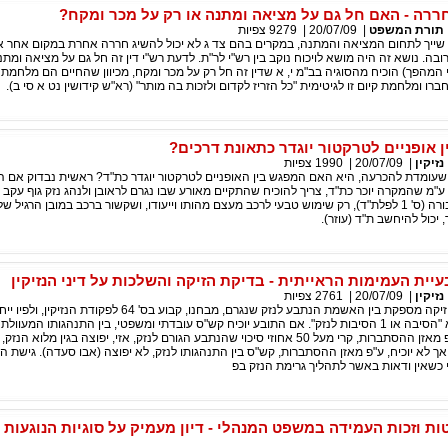
ררה - האם חל גם על מציאה ומתנה או רק על מכר ומקח?
תורת המשפט
|
20/07/09
|
9279
צפיות
שייך לתחום המציאה והמתנה, במקרים בהם צד ג לא יכול להשיג חררה אחרת במקום אחר או
ה. נושא זה היה מושא לויכוח נוקב בין רש"י לר"ת. לדעת רש"י דין זה חל גם על מציאה ומתנ
י המהפך) הוכיח מהסוגיה בב"מ י, א שדין זה חל רק על מכר ומקח, מכיוון שהחיים הם מלחמת 
ו ומלחמת קיום זו לגיטימית "כל הזריז לקדום ולזכות בה מותר" (רא"ש קידושין נט א סי ב).
 אופניים לטרקטור יוגדר כתאונת דרכים?
נזיקין
|
20/07/09
|
1990
צפיות
ומדת להכרעה, היא האם המפגש בין האופניים לטרקטור יוגדר כת"ד? ראשית נבדוק אם ה
"מ שהמקרה יוכר כת"ד, צריך להוכיח שהתקיים מאורע שבו נגרם לראובן ולנהג נזק גוף עקב 
מנועי למטרות תחבורה (ס' 1 לפלת"ד), רק שימוש טבעי לרכב מעצם מהותו וייעודו, ושקשור ברכב במובן הרגיל 
 יכול להיחשב ת"ד (עוזר).
יית העמימות הראייתית - בדיקת הזיקה והשלכות על דיני הנזיקין
נזיקין
|
20/07/09
|
2761
צפיות
קש"ס בודק אם יש זיקה מספקת בין האשמת הנתבע לנזק שנגרם, מבחנו, קבוע בס' 64 לפק
כגורם לנזק אם הוא "הסיבה או 1 הסיבות לנזק". אם התובע יוכיח קש"ס עובדתי ומשפטי, בין התנהגותו המע
כלפיו ובין הנזק, ע"פ מאזן ההסתברות, קרי מעל 50 אחוזי סיכוי שהנתבע הגורם לנזק, אזי, יפוצה בגין מלו
אך לא יוכיח, ע"פ מאזן ההסתברות, קש"ס בין התנהגותו לנזק, לא יפוצה (אבו סעדה). גישת ה"
 כשאין ודאות באשר לתהליך גרימת הנזק בפ
ת וזכות העמידה במשפט המנהלי - דיון מעמיק על סוגיות הנוגעות 