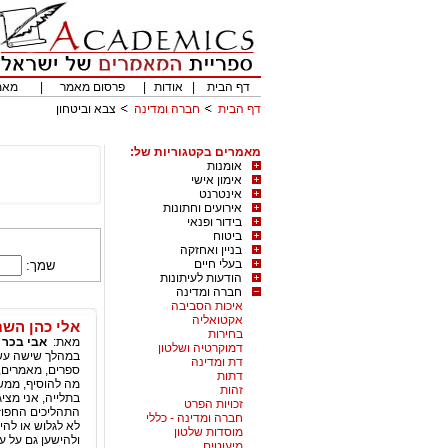
דף הבית
|
אודות
|
פרסום מאמר
|
מאמ
דף הבית
חברה ומדינה
צבא וביטחון
מאמרים בקטגוריות של:
אומנות
אימון אישי
אינטרנט
אירועים וחתונות
בידור ופנאי
ביטוח
בניין ואחזקה
בעלי חיים
שמך:
הודעות לעיתונות
חברה ומדינה
איכות הסביבה
אקטואליה
אלי כהן השם יקום ד
בחירות
מאת:
אבי בכר
|
דמוקרטיה ושלטון
במהלך שישה עשור
דת ומדינה
ספרים, מאמרים, 
דתות
מה להוסיף, ממש
זהות
בתלייה, אני מצי
זכויות הפרט
התהליכים החפוז
חברה ומדינה - כללי
לא לגלוש או להי
מוסדות שלטון
ולהישען גם על ע
מיעוטים