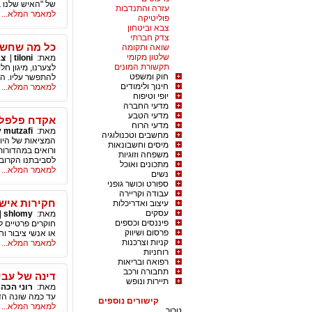
של "האיש שלנו 
עזרה והתנדבות
למאמר המלא...
פוליטיקה
צבא וביטחון
צדק חברתי
כל מה שחשוב
שואה ותקומה
שלטון מקומי
מאת:
tiloni
|
צב
תקשורת המונים
לצערנו, מיגון חל
חוק ומשפט
להתפשר עליו. הב
חינוך ולימודים
למאמר המלא...
יופי וטיפוח
מדעי החברה
מדעי הטבע
אקדח פלפל 
מדעי הרוח
מאת:
 mutzafi
מחשבים וטכנולוגיה
המציאות של היום
מיסים וחשבונאות
ורואים במהדורות
משפחה וזוגיות
לסביבתנו הקרוב
מתכונים ואוכל
למאמר המלא...
נשים
ספורט וכושר גופני
עבודה וקריירה
חקירות אישי
עיצוב ואדריכלות
עסקים
מאת:
shlomy
|
פיננסים וכספים
חוקרים פרטיים ל
פרסום ושיווק
או אנשי ציבור 
קניות וצרכנות
למאמר המלא...
רוחניות
רפואה ובריאות
תחבורה ורכב
דינה של עב
תיירות ונופש
מאת:
רוני הכהן
עד כמה שונה הד
קישורים נוספים
למאמר המלא...
טרור