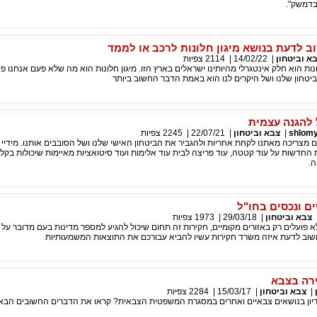
בדמשק".
 לדעת בנושא מיגון חלונות לרכב או לממד
א וביטחון
|
14/02/22
|
2114
צפיות
ונות הוא חלק אינטגרלי מהיותינו ישראלים בארץ הזו. מיגון חלונות הוא מה שלא פעם אנחנו פש
יטחון שלנו ושל היקרים לנו הוא באמת הדבר החשוב ביותר
להגנה עצמית
shlomy
|
צבא וביטחון
|
22/07/21
|
2245
צפיות
 מצריכה מאתנו לקחת אחריות ולהגביר את הביטחון האישי שלנו ושל הסובבים אותנו. מידיי י
 החדשות על עוד קטטה, עוד פריצה לבית עוד אלימות ועוד סיטואציות מאיימות שיכולות בקלו
ה.
ם ונכסים בחו"ל
צבא וביטחון
|
29/03/18
|
1973
צפיות
א פועלים רק באזורים מקומיים, חקירות זה תחום שיכול להגיע למספר מדינות בעם מדובר על 
וחשוב לדעת איזה משרד חקירות עשיו להביא עבורכם את התוצאות המשמעותיות
ירה בצבא
|
צבא וביטחון
|
15/03/17
|
2284
צפיות
יון בנושאים צבאיים ואחרים במסגרת המשפטית הצבאית? קראו את הדברים החשובים הבאי