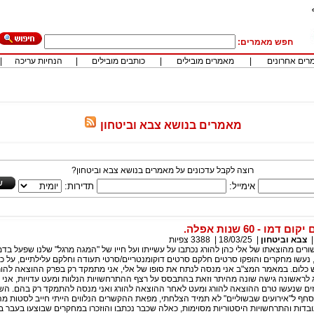
חפש מאמרים:
רים אחרונים
|
מאמרים מובילים
|
כותבים מובילים
|
הנחיות עריכה
|
מאמרים בנושא צבא וביטחון
רוצה לקבל עדכונים על מאמרים בנושא צבא וביטחון?
אימייל:
תדירות:
מו - 60 שנות אפלה.
צבא וביטחון
|
18/03/25
|
3388
צפיות
ים מהוצאתו של אלי כהן להורג נכתבו על עשייתו ועל חייו של "המגה מרגל" שלנו שפעל ב
נעשו מחקרים והופקו סרטים חלקם סרטים דוקומנטריים/סרטי תעודה וחלקם עלילתיים, על כל 
 כלום. במאמר המצ"ב אני מנסה לנתח את סופו של אלי, אני מתמקד רק בפרק ההוצאה להור
ג לראשונה גישה שונה מהיתר וזאת בהתבסס על רצף ההתרחשויות הנלוות ומעט עדויות, אני 
ים שנעשו טרם ההוצאה להורג ומעט לאחר ההוצאה להורג ואני מנסה להתמקד רק בהם. הש
סחף ל"אירועים שבשוליים" לא תמיד הצלחתי, מפאת ההקשרים הנלווים הייתי חייב לסטות 
ובדות והתרחשויות היסטוריות מסוימות, כאלה שכבר נכתבו והוזכרו במחקרים שבוצעו בעבר בנ