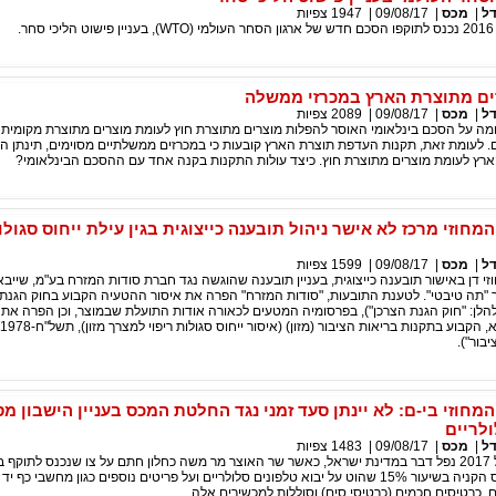
דל
|
מכס
|
09/08/17
|
1947
צפיות
ם מתוצרת הארץ במכרזי ממשלה
דל
|
מכס
|
09/08/17
|
2089
צפיות
מה על הסכם בינלאומי האוסר להפלות מוצרים מתוצרת חוץ לעומת מוצרים מתוצרת מקומית 
. לעומת זאת, תקנות העדפת תוצרת הארץ קובעות כי במכרזים ממשלתיים מסוימים, תינתן 
ארץ לעומת מוצרים מתוצרת חוץ. כיצד עולות התקנות בקנה אחד עם ההסכם הבינלאומי?
חוזי מרכז לא אישר ניהול תובענה כייצוגית בגין עילת ייחוס סגולו
דל
|
מכס
|
09/08/17
|
1599
צפיות
 דן באישור תובענה כייצוגית, בעניין תובענה שהוגשה נגד חברת סודות המזרח בע"מ, שייבא
 "תה טיבטי". לטענת התובעות, "סודות המזרח" הפרה את איסור ההטעיה הקבוע בחוק הגנת 
שמ"א-1981 (להלן: "חוק הגנת הצרכן"), בפרסומיה המטעים לכאורה אודות התועלת שבמוצר, וכן הפרה את
בור").
חוזי בי-ם: לא יינתן סעד זמני נגד החלטת המכס בעניין הישבון מס
לריים
דל
|
מכס
|
09/08/17
|
1483
צפיות
בסוף חודש אפריל 2017 נפל דבר במדינת ישראל, כאשר שר האוצר מר משה כחלון חתם על צו שנכנס לתוקף 
ואשר ביטל את מס הקניה בשיעור 15% שהוט על יבוא טלפונים סלולריים ועל פריטים נוספים כגון מחשבי 
ם, כרטיסים חכמים (כרטיסי סים) וסוללות למכשירים אלה.