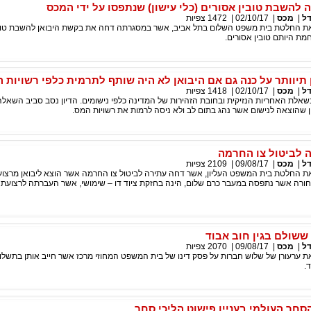
להשבת טובין אסורים (כלי עישון) שנתפסו על ידי המכס
דל
|
מכס
|
02/10/17
|
1472
צפיות
את החלטת בית משפט השלום בתל אביב, אשר במסגרתה דחה את בקשת היבואן להשבת טוב
חמת היותם טובין אסורים.
 תיוותר על כנה גם אם היבואן לא היה שותף לתרמית כלפי רשויות 
דל
|
מכס
|
02/10/17
|
1418
צפיות
שאלת האחריות הנזיקית ובחובת הזהירות של המדינה כלפי נישומים. הדיון נסב סביב השאל
 שהוצאה לנישום אשר נהג בתום לב ולא ניסה לרמות את רשויות המס.
 לביטול צו החרמה
דל
|
מכס
|
09/08/17
|
2109
צפיות
את החלטת בית המשפט העליון, אשר דחה עתירה לביטול צו החרמה אשר הוצא ליבואן מרצוע
חורה אשר נתפסה במעבר כרם שלום, הינה בחזקת ציוד דו – שימושי, אשר העברתה לרצועת 
 ששולם בגין חוב אבוד
דל
|
מכס
|
09/08/17
|
2070
צפיות
ת ערעורן של שלוש חברות על פסק דינו של בית המשפט המחוזי מרכז אשר חייב אותן בתשלו
ד.
סחר העולמי בעניין פישוט הליכי סחר