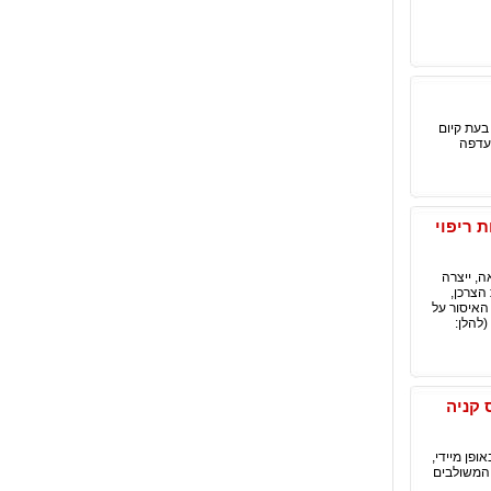
בעת קיום
העדפה
ת ריפוי
ה, ייצרה
הצרכן,
 האיסור על
ייחוס סגולות מרפא, הקבוע בתקנות בריאות הציבור (מזון) (איסור ייחוס סגולות ריפוי למצרך מזון), תשל"ח-1978 (להלן:
 קניה
באופן מיידי,
כף יד המשולבים