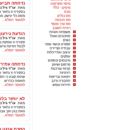
נדחתה תביעה 
מיסוי מקרקעין
מיסים - כללי
מאת:
עו"ד גיל נ
מכס
בסקירה זו נתאר 
מס בולים
מסוג כלי עישון, מ
מס הכנסה
למאמר המלא...
מס ערך מוסף
ראיית חשבון
משפחה וזוגיות
הודעת גירעון
מתכונים ואוכל
מאת:
עו"ד גיל נ
נשים
סקירה זו עוסקת ב
ספורט וכושר גופני
לבטל הודעת גרעון
עבודה וקריירה
למאמר המלא...
עיצוב ואדריכלות
עסקים
פיננסים וכספים
נדחתה עתירה
פרסום ושיווק
קניות וצרכנות
מאת:
עו"ד גיל נ
רוחניות
בסקירה זו נתאר 
רפואה ובריאות
שהוא קובע כי הס
תחבורה ורכב
תואמה כנדרש.
תיירות ונופש
למאמר המלא...
לא יוחזר בלו
מאת:
עו"ד גיל נ
בסקירה זו נתאר א
וזאת בגין חוב אבו
למאמר המלא...
הסכם ארגון ה