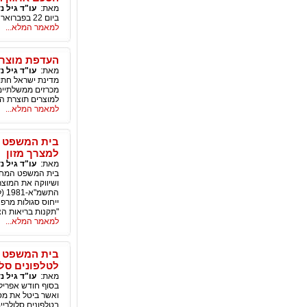
מאת:
עו"ד גיל נ
ביום 22 בפברואר 2016 נכנס לתוקפו הסכם חדש של ארגון הסחר העולמי (WTO), בעניין פישוט הליכי סחר.
למאמר המלא...
העדפת מוצרי
מאת:
עו"ד גיל נ
מדינת ישראל חתו
מכרזים ממשלתיים
למוצרים תוצרת ה
למאמר המלא...
בית המשפט המ
למצרך מזון
מאת:
עו"ד גיל נ
בית המשפט המחוזי
ושיווקה את המוצר
הת
"תקנות בריאות הצי
למאמר המלא...
בית המשפט המ
לטלפונים סלו
מאת:
עו"ד גיל נ
בטלפונים סלולריי