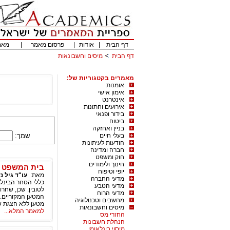
דף הבית
|
אודות
|
פרסום מאמר
|
מאמ
דף הבית
מיסים וחשבונאות
מאמרים בקטגוריות של:
אומנות
אימון אישי
אינטרנט
אירועים וחתונות
בידור ופנאי
ביטוח
בניין ואחזקה
בעלי חיים
שמך:
הודעות לעיתונות
חברה ומדינה
חוק ומשפט
חינוך ולימודים
בית המשפט ה
יופי וטיפוח
מאת:
עו"ד גיל נ
מדעי החברה
כללי הסחר הבינלא
מדעי הטבע
לטובין. שכן, שחר
מדעי הרוח
מחשבים וטכנולוגיה
מטען ללא הצגת שט
מיסים וחשבונאות
למאמר המלא...
החזרי מס
הנהלת חשבונות
מיסוי בינלאומי