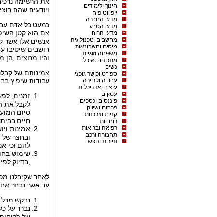
את הרשימה נרכיב 
חינוך ולימודים
ויודעים שהם רוצי
יופי וטיפוח
מדעי החברה
כמעט כל אדם עבר 
מדעי הטבע
אם הוא קטן השיפ
מדעי הרוח
מחשבים וטכנולוגיה
אנשים אלו אשר קרו
מיסים וחשבונאות
חושבים שיטיבו עמ
משפחה וזוגיות
והיו מרוצים ,הן 
מתכונים ואוכל
נשים
אמינותם של קבלני
ספורט וכושר גופני
עבודה וקריירה
עבודות שיפוץ בבי
עיצוב ואדריכלות
עסקים
זמנים, לפע
פיננסים וכספים
לקבל את הע
פרסום ושיווק
סיום המועד
קניות וצרכנות
חיים בבית 
רוחניות
רפואה ובריאות
אמינות ויו
תחבורה ורכב
ובחצר של ב
תיירות ונופש
להם וכי אנ
שימוש בחומר
,בדיוק לפי
לאחר שקיבלנו מכר
עד אשר נבחר אחד
נבקש מכל ב
נברר על כל
של לקוחות 