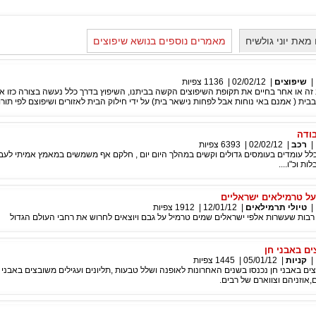
מאת יוני גולשיח
מאמרים נוספים בנושא שיפוצים
|
שיפוצים
|
02/02/12
|
1136
צפיות
 זה או אחר בחיים את תקופת השיפוצים הקשה בביתנו, השיפוץ בדרך כלל נעשה בצורה כזו
בית ( אמנם באי נוחות אבל לפחות נישאר בית) על ידי חילוק הבית לאזורים ושיפוצם לפי תורו
ודה
|
רכב
|
02/02/12
|
6393
צפיות
לל עומדים בעומסים גדולים וקשים במהלך היום יום , חלקם אף משמשים במאמץ אמיתי לעבו
ות וכ"ו....
על טרמילאים ישראליים
|
טיולי תרמילאים
|
12/01/12
|
1912
צפיות
רבות שעשרות אלפי ישראלים שמים טרמיל על גבם ויוצאים לחרוש את רחבי העולם הגדול
ם באבני חן
|
קניות
|
05/01/12
|
1445
צפיות
ם באבני חן נכנסו בשנים האחרונות לאופנה ושלל טבעות ,תליונים ועגילים משובצים באבני 
אוזניהם וצווארם של רבים.