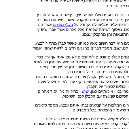
מהמלצות מכרינו וקרובינו,אנשים אליהם אנו סומכים
ם את טובתנו.
בחייו הבוגרים שלב של שיפוץ, בין אם הוא גדול או בין
וץ מותיר אחריו רשמים מהקבלן אשר ביצע את העבודה,
בים אלינו ימליצו לנו אך ורק על
בעלי מקצוע
אשר הם
נו, נאסוף רשימה שכזאת מכל מכרינו אשר עברו שיפוץ
מהתוצאות והן מהקבלן עצמו.
ם היא דבר חשוב מאין כמוהו, כאשר קבלן מתחיל לבצע
תנו,ישנם מספר דברים בהן אנו חייבים לדעת שהוא יעמוד.
מים קבלנים זורקים לוח זמנים לא מציאותי אך ורק בכדי
בודה ואחר כך הם מורחים את הביצוע עוד זמן רב לאחר
 שנקבע. זמנים הם דבר חשוב בזמן שיפוץ מכיוון ואנו
ולפעמים דברים הרי גורל כרוכים בכך.
שר,במהלך השיפוץ הקבלן ועובדיו יסתובבו חופשי בביתנו
יתנו, עלינו לדעת שחפצים יקרי ערך לא יתחילו להעלם
ו יכולים לסמוך על הקבלן.
י בניין איכותיים כגון:
שיש
, ברזל וחומרי יסוד אחרים
 הסיכום שנעשה עם הקבלן לפני השיפוץ.
ינו המלצות על קבלנים נבחן אותם ונבצע מספר סינונים
 שיעמוד בהצלחה בכל המבדקים.
עליהמקצוע שיתנו לנו הצעת מחיר לפי דרישותינו
 קבלןוקבלן באמצעות רשת האינטרנט וננסה לנטר תגובות
עבר אשר רשמו חוותדעתם על קבלן זה.