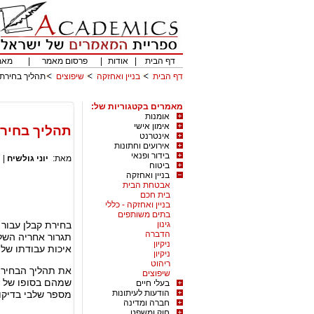
דף הבית
|
אודות
|
פרסום מאמר
|
מאמ
דף הבית
בניין ואחזקה
שיפוצים
תהליך בחירת 
מאמרים בקטגוריות של:
אומנות
אימון אישי
תהליך בחירת
אינטרנט
אירועים וחתונות
בידור ופנאי
מאת:
יוני גולשיח
|
ביטוח
בניין ואחזקה
אבטחת הבית
בית חכם
בניין ואחזקה - כללי
בתים משותפים
גינון
בחירת קבלן עבור
הדברה
תגרור אחריה השלכ
ניקיון
איכות עבודתו של 
ניקיון
ריהוט
את תהליך הבחירה א
שיפוצים
שמהם בסופו של ד
בעלי חיים
הודעות לעיתונות
מספר שלבי בדיקו
חברה ומדינה
חוק ומשפט