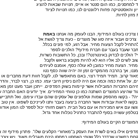
ד למחסנים, כמו הום סנטר או אייס, חנויות שבאות להציג
ון והאסטטיקה פחות רלוונטים לנו, כמו חנויות לציוד
 מזון לחיות.
צרכינו בעולם המידוף, הבנו לעומק מה אנחנו
באמת
 צרכים ועבור איזה סוג של מוצרים - כעת צריך לגשת אל
חיל לקבל הצעות מחיר. אבל רגע, למי פונים בכלל.
בר שעבד בעבר עם חברת מידוף? הולכים לספר
 הולכים לבדוק באינטרנט?! ובכן, כל התשובות כשרות,
וב לשים לב אליו הוא לא להיות מקובע בראש ולקבל
חיר. הצעת מחיר כמובן לא עולה כסף, אומנם לעיתים
מננו, אך בהרבה מהמקרים זמן זה יהיה שווה כסף נטו
אוד קרוב. תמיד תמיד רצוי, באם מתאפשר לנו, לקבל חוות דעת מחברים או
 על אחת כמה וכמה אם היה להם ניסיון חיובי עמו. כמו כן, רצוי לברר, והדר
מיהם החברות המובילות אשר קיימות בשוק ה
מדפים
. ייתכן ועבר מעט זמן מ
וד שהיצע המוצרים השתנה כמו כן טווחי המחירים. איך יודעים האם החברה ש
? - בקשו מהספק שמות וטלפונים של עסקים שהם עבדו עימם, ואל תתביישו ל
בקשו לראות עבודות אשר החברה ביצעה בעבר ותנו לעייניכם לשפוט. אין טוב כ
ו עם איש המכירות או עם בעל הבית. רושם חזותי יכול לספר לנו המון אודות
לפון עשויה בסוף להתברר כתרגיל נוכלות אחד גדול.
המוצרים הקיים בעולם המידוף:
מדפים אילו באים לשרת את העסק ב"מאחורי הקלעים שלו". פתרון מידוף זה אמו
לקחת בחשבון שבדרך כלל שטחי האחסון במחסן הינם מוגבלים מאוד, ויש צורך