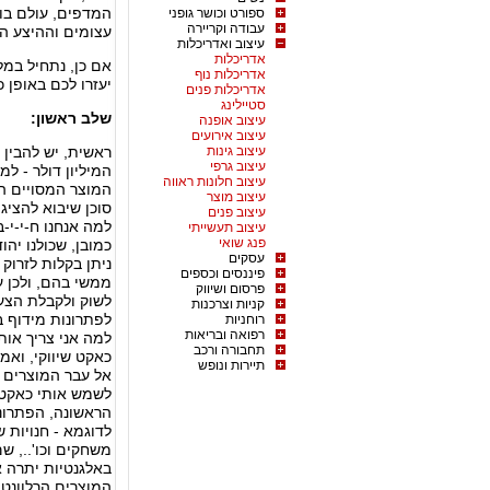
המדפים, עולם בו 
ספורט וכושר גופני
עבודה וקריירה
עצומים וההיצע הב
עיצוב ואדריכלות
אדריכלות
אם כן, נתחיל במל
אדריכלות נוף
יעזרו לכם באופן 
אדריכלות פנים
סטיילינג
שלב ראשון:
עיצוב אופנה
עיצוב אירועים
עיצוב גינות
ראשית, יש להבין
עיצוב גרפי
המיליון דולר - ל
עיצוב חלונות ראווה
המוצר המסויים ה
עיצוב מוצר
סוכן שיבוא להציג 
עיצוב פנים
למה אנחנו ח-י-י-ב
עיצוב תעשייתי
פנג שואי
כמובן, שכולנו יהוד
עסקים
ניתן בקלות לזרוק
פיננסים וכספים
ממשי בהם, ולכן ע
פרסום ושיווק
לשוק ולקבלת הצע
קניות וצרכנות
לפתרונות מידוף ב
רוחניות
רפואה ובריאות
למה אני צריך או
תחבורה ורכב
כאקט שיווקי, ואמו
תיירות ונופש
אל עבר המוצרים א
לשמש אותי כאקט א
הראשונה, הפתרונות
לדוגמא - חנויות ש
משחקים וכו'.., ש
באלגנטיות יתרה א
המוצרים הרלוונט