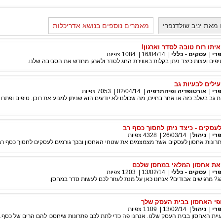
מאת יניב שולדנפרי
מאמרים נוספים בנושא אדריכלות
תו רוח טובה לסדר וארגון!
פרי
|
עסקים - כללי
|
16/04/14
|
1084
צפיות
פים ועצות כיצד ניתן בקלות באווירת החג לסדר ולארגן מחדש את הסביבה שלנו.
עילים לבעיות גב
פרי
|
אורטופדיה ופיזותרפיה
|
02/04/14
|
7053
צפיות
ת גב בשלב כזה או אחר בחיים, מה שכולנו לא יודעים הוא שניתן למנוע את רובן. טיפים ופתר
עסקים - כיצד ניתן לחסוך כסף רב
פרי
|
ניהול
|
26/03/14
|
4328
צפיות
רונות אחסון לעסקים אשר מצמצמים את שטחי האחסון ובכך גורמים לעסקים לחסוך כסף רב
ן את אחסון המלאי במחסן שלכם
פרי
|
עסקים - כללי
|
13/02/14
|
1203
צפיות
? מרגישים אבודים? אנחנו כאן על מנת לעזור לכם לעשות סדר במחסן.
ופי האחסון בבית העסק שלך
פרי
|
ניהול
|
13/02/14
|
1109
צפיות
עיית האחסון בבית העסק שלנו. אנחנו פה כדי לתת לכם פתרונות שיחסכו להם הרים של כסף.