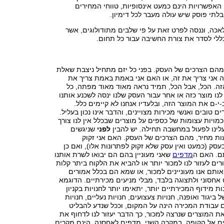
האפשרויות הינם כמעט אינסופיות, טווחי המחירים
לתי פוסק שיש עולה מעבר לכל דימיון.
אכה, וננסה לפרט זאת על פי שלבים מתודולוגים, אשר
כללי לסדר את צורת החשיבה עבור כל תחום.
 מהם הצרכים של העסק. בפני כל יזם מתחיל ניצבת שאלת
מה אני צריך את זה, או האם אני באמת באמת צריך את
זה. הכל, אבל הכל, תמיד נראה מאוד מאוד מפתה, כל
לנו מוצר כזה או אחר עבור העסק שלנו ינסה לשכנע אותנו
-י-ם את המוצר הזה, ובלעדיו אנחנו לא קיימים כלל.
ים טובים ואנשי מכירות מצויינים, והדבר אינו נכון בעליל.
 כמויות עצומות של כספים על מוצרים שבכלל אין לנו צורך
לינו לפעול במחשבה תחילה. יש להבין
לפני
שניגשים
ות מחיר, מהם הצרכים של העסק. האם אני זקוק
עסק (כמעט ואין עסק שלא זקוק לפתרונות אלו), ואם כן
תם. האם ה
מדפים
שאני מעוניין בהם הם יבואו לשרת אותנו
רים לעזור לנו למכור יותר או להביא את הלקוח ביתר קלות
ותם אנו מעוניינים למכור, או שמא הם בכלל אמורים
חסוני ולתצוגה בלבד, מבלי מניעים מכירתיים. הדוגמא
 מידוף המכירתיים יותר, יתאימו יותר לחנויות בקניון
ל ביגוד ואופנה, חנויות צעצועים, חנויות נעליים, חנויות
ם עבודת המכירה הינה על המקום, וככל שנדע להבליט
ת המוצרים שנרצה למכור, כך הדבר יעזור לנו לדחוף את
ים אל הקופה. במקרה השני, מדפים לאחסנה, הינם מקרים