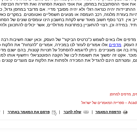
 את אופי ההסתובבות במחסן, את אופי הוצאת הסחורה ואת תדירות הכניסה 
ההתניידות יהיה כנראה רגלי ולא יהיה מסובך מדיי. אם מדובר במחסן גדול, כמ
יות בעזרת מלגזה, רכב העמסה או מנועים חשמליים ואטומטים. במקרים כאלו 
ייב אין. דבר נוסף חשוב מאוד שיש לקחת בחשבון הינו עומסים שונים של הסחו
. במידה וכן, רצוי להתעניין בפתרונות מודולרים, אשר יכולים להתכוונן ו
מדפים אלו באים לשמש כ"כרטיס הביקור" של העסק, וכאן ישנה חשיבות רבה 
ת העסק.
מדפים
אלו אמורים לעזור לנו במכירה, אמורים "להנחות" את הלקוח כ
ודה בה אנו מעוניינים. ניתן לדוגמא להסתכל על חנויות קטנות, בהם ישנם מד
מוכר. אקט זה ימשוך את תשומת ליבו של הקונה הפוטנציאלי ויחשוף אותו למו
 ומטרתם הינם להגדיל את המכירה ולפתות את הלקוח עם מוצרים קטנים מ
ים
,
מדפים למחסן
המאמרים של ישראל
הדפסת המאמר
|
שלח לחבר
|
פרסם את המאמר באתרך
|