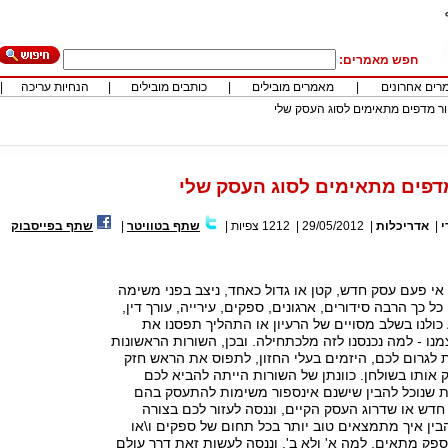
חפש מאמרים:
רים אחרונים
|
מאמרים מובילים
|
כותבים מובילים
|
הנחיות עריכה
|
ור מדפים מתאימים לסוג העסק שלי
דפים מתאימים לסוג העסק שלי
י
|
אדריכלות
|
29/05/2012
|
1212
צפיות
|
שתף בטוויטר
|
שתף בפייסבוק
י פעם עסק חדש, קטן או גדול כאחד, ניצב בפני משימה
 כך הרבה סידורים, ארגונים, ספקים, עירייה, עורך דין,
 כולנו בשלב מסויים של הרעיון או התהליך תפסנו את
נו - למה נכנסנו לזה מלכתחילה. ובכן, השורות הראשונות
ת לגרום לכם, היזמים בעלי החזון, לתפוס את הראש חזק
ק אותו בשולחן. כוונתן של השורות הייתה להביא לכם
ת שנוכל להבין שישנם אינספור משימות להתעסק בהם
דש או שדרוג העסק הקיים, וננסה לעזור לכם בצורה
בין איך מתמצאים טוב יותר בכל תחום של ספקים ו\או
 ספק מתאים, למה א' ולא ב', וננסה לעשות זאת דרך עולם