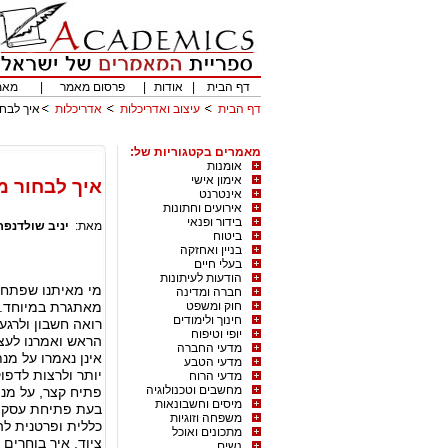
דף הבית
|
אודות
|
פרסום מאמר
|
מאמ
דף הבית
עיצוב ואדריכלות
אדריכלות
איך לבח
מאמרים בקטגוריות של:
אומנות
אימון אישי
איך לבחור מ
אינטרנט
אירועים וחתונות
בידור ופנאי
מאת:
יניב שולדנפר
ביטוח
בניין ואחזקה
בעלי חיים
הודעות לעיתונות
מי מאיתנו שפתח א
חברה ומדינה
חוק ומשפט
מאתגרת במיוחד. כל
חינוך ולימודים
רואה חשבון ולרגע
יופי וטיפוח
הראש ואמרנו לעצמ
מדעי החברה
אינן נאמרו על מנ
מדעי הטבע
יותר ולרצות לדפו
מדעי הרוח
מחשבים וטכנולוגיה
פתיח קצר, על מנ
מיסים וחשבונאות
בעת פתיחת עסק ח
משפחה וזוגיות
כללית ופרטנית לה
מתכונים ואוכל
ציוד, איך בוחרים
נשים