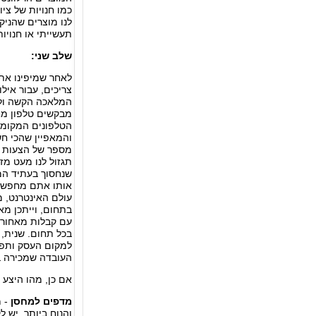
כמו חנויות של ציו
לנו מוצרים שהניקי
תעשייתי או חנויות
שלב שני:
לאחר שמיפינו את 
צריכים, עבור אילו
המלאכה הקשה ולהת
מבקשים טלפון מח
הטלפונים המקומי?
והמאפיין שהכי חש
מספר של הצעות מ
תגזול לנו מעט מז
שנחסוך בעתיד המ
אותו אתם מחפשים,
עולם האינטרנט, 
בתחום, וייתכן מא
עם קבלות מאחוריה
בכל תחום. שנית, 
למקום העסק ותפגש
העובדה שמכירה בט
אם כן, מהו היצע 
מדפים למחסן
- 
והנוח ביותר. יש 