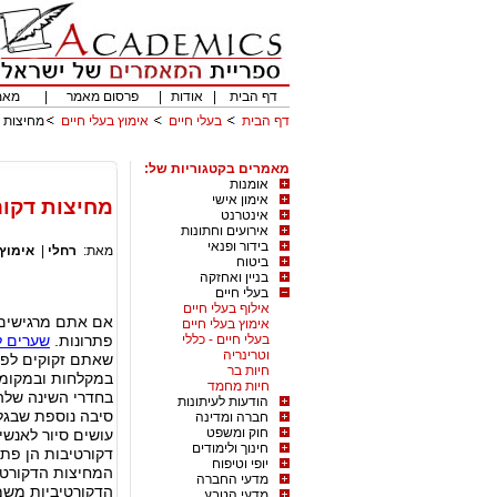
דף הבית
|
אודות
|
פרסום מאמר
|
מאמ
דף הבית
בעלי חיים
אימוץ בעלי חיים
מחיצות ד
מאמרים בקטגוריות של:
אומנות
אימון אישי
מחיצות דקור
אינטרנט
אירועים וחתונות
בידור ופנאי
מאת:
רחלי
|
אימוץ 
ביטוח
בניין ואחזקה
בעלי חיים
אילוף בעלי חיים
אם אתם מרגישים 
אימוץ בעלי חיים
בעלי חיים - כללי
פתרונות.
שערים 
וטרינריה
שאתם זקוקים לפרט
חיות בר
במקלחות ובמקומות
חיות מחמד
בחדרי השינה שלה
הודעות לעיתונות
סיבה נוספת שבגל
חברה ומדינה
חוק ומשפט
עושים סיור לאנשים
חינוך ולימודים
דקורטיבות הן פתר
יופי וטיפוח
המחיצות הדקורטיב
מדעי החברה
הדקורטיביות משמ
מדעי הטבע