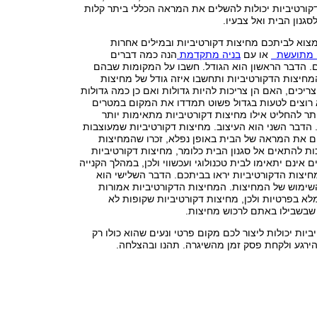
קורטיביות יכולות להשלים את המראה הכללי ביתר קלות
גנון הבית ואל צבעיו.
צוא לביתכם מחיצות דקורטיביות ובמילים אחרות
 מתועשת
או עם
בניה מתקדמת
הנה כמה דברים
ם. הדבר הראשון הוא הגודל. חשבו על המקומות שבהם
מחיצות הדקורטיביות ותחשבו איזה גודל של מחיצות
ריכים, האם הן צריכות להיות גדולות ואם כן כמה גדולות
 רוצים לטעות בגדול פשוט תמדדו את המקום במטרים
ותר להחליט אילו מחיצות דקורטיביות מתאימות יותר
. הדבר השני הוא העיצוב. מחיצות דקורטיביות שמעוצבות
ים את המראה של הבית באופן נפלא, זכרו שהמחיצות
ות להתאים אל סגנון הבית כלומר, מחיצות דקורטיביות
ם אינם יתאימו לבית טכנולוגי ועכשווי ולכן, במהלך הקנייה
חיצות הדקורטיביות יראו בביתכם. הדבר השלישי הוא
השימוש של המחיצות. המחיצות הדקורטיביות אמורות
ומלא בפרטיות ולכן, מחיצות דקורטיביות שקופות לא
 שבשבילו באתם לרכוש מחיצות.
יות יכולות ליצור לכם מקום פרטי ונעים שהוא כולו רק
הירגע ולקחת פסק זמן מהשיגרה. תהנו ובהצלחה.