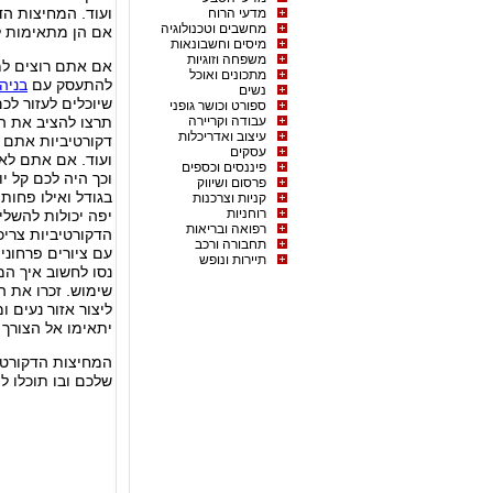
ועוד. המחיצות הד
מדעי הרוח
מחשבים וטכנולוגיה
אם הן מתאימות לס
מיסים וחשבונאות
משפחה וזוגיות
אם אתם רוצים למ
מתכונים ואוכל
להתעסק עם
בניה
נשים
שיוכלים לעזור לכ
ספורט וכושר גופני
עבודה וקריירה
תרצו להציב את ה
עיצוב ואדריכלות
דקורטיביות אתם צ
עסקים
ועוד. אם אתם לא
פיננסים וכספים
וכך היה לכם קל י
פרסום ושיווק
בגודל ואילו פחות
קניות וצרכנות
רוחניות
יפה יכולות להשל
רפואה ובריאות
הדקורטיביות צריכ
תחבורה ורכב
עם ציורים פרחוניי
תיירות ונופש
נסו לחשוב איך המ
שימוש. זכרו את 
ליצור אזור נעים 
יתאימו אל הצורך
המחיצות הדקורטיב
שלכם ובו תוכלו ל