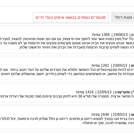
 מאת רחלי
מאמרים נוספים בנושא אימוץ בעלי חיים
ן
|
19/06/13
|
1366
צפיות
כלי יעיל מאין כמוהו אשר עוזר להפוך את הרצפות, גם אם הם ישנות ומהוהות, לנוצות, למבריק
שר אנחנו מנקים את הבית אנחנו אמנם מקרצפים ומנקים את הרצפות אך לא משנה עד כ
'ה נעשה לעתים קרובות הרצפות מאבדות את הברק ואת הזוהר הראשוני שלהן.
וט
|
23/05/13
|
1281
צפיות
יכים להיות פונקציונאליים ככל האפשר ולמלא את הצרכים שלהם על הצד הטוב ביותר. אם י
ת ועבודות על מחשב, או משתמשים במחשב כדי לשחק בחדרם, חשוב שהשולחן שלהם יתאים 
ן ומקרקעין
|
22/05/13
|
1424
צפיות
וט
|
22/05/13
|
1646
צפיות
גינה בבית אנו נצטרך למצוא ריהוט גן מתאים. ריהוט גן כולל שולחן לגינה וכיסאות, יכול לכלול
ינה, שמשייה לגינה, סכך או פרגולה