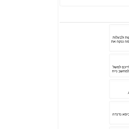
ות ולבעלות
מה ננקה את
לדיכם למשל
למחשב נייח
 כיסא נדנדה