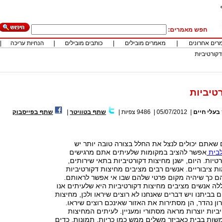
חפש מאמרים:
רים אחרונים
|
מאמרים מובילים
|
כותבים מובילים
|
הנחיות עריכה
|
קורטיביות
טיביות
בעלי חיים
|
05/07/2012
|
9486
צפיות
|
שתף בטוויטר
|
שתף בפייסבוק
שאתם יכולים לנצל את החלל בצורה טובה יותר יש
לבית
אפשר להציב במקומות שלעיתים אתם מרגישים
יות. היום, ישנן מחיצות דקורטיביות בתאי שירותים,
 ציבוריים. אנשים רבים מציבים מחיצות דקורטיביות
ם כך שיהיה מקום פרטי שלהם שבו אי אפשר לראותם.
לה אנשים מציבים מחיצות דקורטיביות היא שלעיתים אנו
 בביתנו ויש דברים שאנחנו לא רוצים שיראו ולכן, מחיצות
ון נהדר, הן מסתירות את האזור שאינכם רוצים שיראו.
יות יוצרות מראה מסתורי ומעניין. לעיתים המחיצות
שות בבית כאביזר משלים ממש כמו כריות, תמונות, כדים