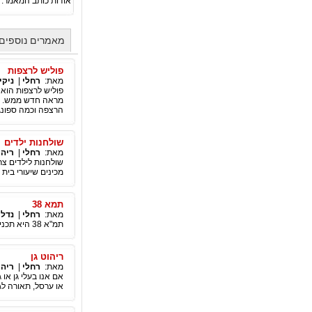
אודות כותב המאמר:
מאמרים נוספים
פוליש לרצפות
מאת:
רחלי
|
ניקיו
פוליש לרצפות הוא 
מראה חדש ממש. כא
הרצפה וכמה ספונג
שולחנות ילדים
מאת:
רחלי
|
ריה
שולחנות לילדים צר
מכינים שיעורי בי
תמא 38
מאת:
רחלי
|
נדל"
תמ"א 38 היא תכנית מתאר ארצית. המטרה של תמ"א 38 היא לחזק מבנים קיימים מפני סכנות של רעידת אדמה.
ריהוט גן
מאת:
רחלי
|
ריה
אם אנו בעלי גן או 
או ערסל, תאורה לג