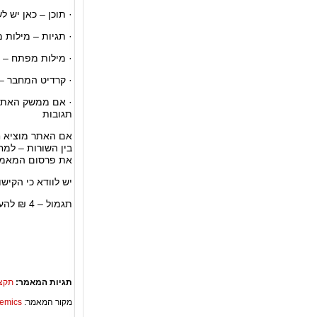
· תוכן – כאן יש 
· תגיות – מילות
· מילות מפתח – 
· קרדיט המחבר –
· אם ממשק האתר 
תגובות
אם האתר מוציא ח
בין השורות – למח
את פרסום המאמר
יש לוודא כי הקיש
תגמול – 4 ₪ להעלאת מאמר
תגיות המאמר:
תקצי
מקור המאמר:
Academics – ספריית 