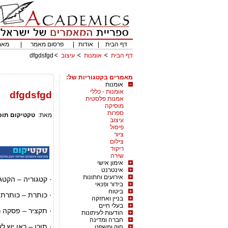
דף הבית
|
אודות
|
פרסום מאמר
|
מאמ
דף הבית
אומנות
עיצוב
dfgdsfgd
מאמרים בקטגוריות של:
אומנות
אומנות - כללי
dfgdsfgd
אמנות פלסטית
מוסיקה
ספרות
מאת:
טקטיקום תוכן
עיצוב
פיסול
ציור
צילום
ריקוד
שירה
אימון אישי
אינטרנט
אירועים וחתונות
· קטגוריה – הקט
בידור ופנאי
ביטוח
· כותרת – כותרת
בניין ואחזקה
בעלי חיים
· תקציר – פסקה 
הודעות לעיתונות
חברה ומדינה
· תוכן – כאן יש 
חוק ומשפט