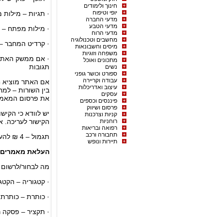
חינוך ולימודים
יופי וטיפוח
· תגיות – מילות
מדעי החברה
מדעי הטבע
· מילות מפתח – 
מדעי הרוח
מחשבים וטכנולוגיה
· קרדיט המחבר –
מיסים וחשבונאות
משפחה וזוגיות
· אם ממשק האתר 
מתכונים ואוכל
תגובות
נשים
ספורט וכושר גופני
עבודה וקריירה
אם האתר מוציא ח
עיצוב ואדריכלות
בין השורות – למח
עסקים
את פרסום המאמר
פיננסים וכספים
פרסום ושיווק
יש לוודא כי הקיש
קניות וצרכנות
רוחניות
הקישור לעריכה. 
רפואה ובריאות
תחבורה ורכב
תגמול – 4 ₪ להעלאת מאמר
תיירות ונופש
העלאת מאמרים
מה לבחור/לרשום 
· קטגוריה – הקט
· כותרת – כותרת
· תקציר – פסקה 