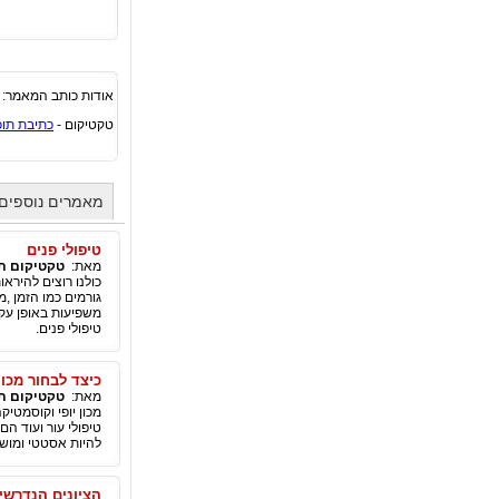
אודות כותב המאמר:
טקטיקום -
כתיבת תוכ
מאמרים נוספים 
טיפולי פנים
מאת:
טקטיקום תו
כולנו רוצים להירא
גורמים כמו הזמן ,מ
משפיעות באופן עקי
טיפולי פנים.
כיצד לבחור מכון
מאת:
טקטיקום תו
מכון יופי וקוסמטיק
טיפולי עור ועוד הם
להיות אסטטי ומושך 
הציונים הנדרשים במבחן TOEFL לשם השגת ויזת ס