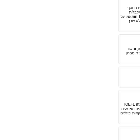
ת בנוסף
מקבלות
מדינות אלה את מבחן TOEFL כמבחן קביל גם לשם בדיקת רמת האנגלית של המועמד. הציונים במבחני TOEFL הותאמו על
א צורך
, וחשוב
ד. מבחן
חלק הקריאה של מבחן טופל מהווה אחד מתוך ארבעה חלקים שכוללת בחינת טופל הבינלאומית. חלק זה של מבחן TOEFL
פה האנגלית
קים לפסקאות וכוללים