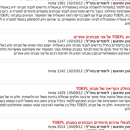
כן ותרגום
|
לימודים בחו"ל
|
02/10/12
|
1381
צפיות
ים ללמוד במוסדות להשכלה גבוהה באוסטרליה ובאנגליה נדרשים לעבור מבחני ידע באנגלי
קדמיות הרגילות. בעבר נדרשו סטודנטים לעבור מבחנים מקומיים מיוחדים למטרה זו. כיום 
ות אנגליה ואוסטרליה לציוני המבחנים המקומיים, כך שהיום ניתן להסתפק בטופל למטרה זו לל
ים.
ם אחרים
כן ותרגום
|
לימודים בחו"ל
|
02/10/12
|
1147
צפיות
ים בלימודים בחו"ל נדרשים לעבור מבחני מיון באנגלית. ישנם כמה סוגים של מבחני מיון כאלה
 של כל אחד מהם על מנת לבחור במבחן שיפתח בפני המועמד את מקסימום אפשרויות הלימו
כן ותרגום
|
לימודים בחו"ל
|
02/10/12
|
1142
צפיות
לק הקריאה של מבחן TOEFL
כן ותרגום
|
לימודים בחו"ל
|
05/09/12
|
1429
צפיות
ת הקריאה האקדמיות של הנבחן המבקש ללמוד בחו"ל ובודק האם הוא מסוגל להבין טקסט בש
המנוסח ברמה אוניברסיטאית. חלק זה של מבחן TOEFL כולל בין שלושה לארבעה קטעי טקסט המחול
עלי צרכים מיוחדים הנבחנים במבחן TOEFL
כן ותרגום
|
לימודים בחו"ל
|
04/09/12
|
2014
צפיות