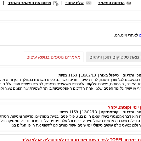
הדפסת המאמר
|
שלח לחבר
|
פרסם את המאמר באתרך
|
ן
לאתרי אינטרנט
מאת טקטיקום תוכן ותרגום
מאמרים נוספים בנושא עיצוב
כן ותרגום
|
טיפול בעור
|
18/02/13
|
1153
צפיות
ות במיטבנו לכל אורך השנה, להיות יפים, זוהרים וצעירים. גופינו משתנה במהלך הזמן והוא מ
זג האוויר , הורמונים, פצעים וצלקות שלעיתים משאירים סימנים, לחצים נפשיים ועוד שלל סי
ף או ישיר על עור הפנים שלנו. אחת הדרכים האפקטיביות ביותר לשמירת עור הפנים צעיר וקור
 יופי וקוסמטיקה?
כן ותרגום
|
קוסמטיקה
|
12/02/13
|
1159
צפיות
ה הוא דבר אלמנטרי בעידן שאנו חיים בו. טיפולי פנים, בניית ציפורניים, פדיקור ומניקור, הסרת
 טיפולים שהרבה אנשים באוכלוסייה עוברים וכל אלה ניתנים על ידי מכוני יופי וקוסמטיקה. כל
ולכן כמעט כולנו עושים טיפולי יופי שונים אשר עוזרים לנו לחשוף את היופי הגלום בנו.
טודנט לאוסטרליה או לאנגליה