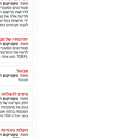
מאת:
טקטיקום תו
סטודנטים המעוניינ
לדרישות הרישום הא
ידי הרשויות במדינ
לעבור מבחנים נוספ
יתרונותיו של מבחן TOEFL על פני מבחני
מאת:
טקטיקום תו
סטודנטים המעוניינ
לדעת את היתרונות
TOEFL הוא אחד הוותיקים והפופולאריים מבין מבחני המיון ולו יתרונות רבים על פני מבחני מיון אחרים.
מבוטל
מאת:
טקטיקום תו
מבוטל
טיפים להצלחה בח
מאת:
טקטיקום תו
בוחן את מיומנויו
בסך הכל כ-700 מילים
הקלות והנחיות לב
מאת:
טקטיקום תו