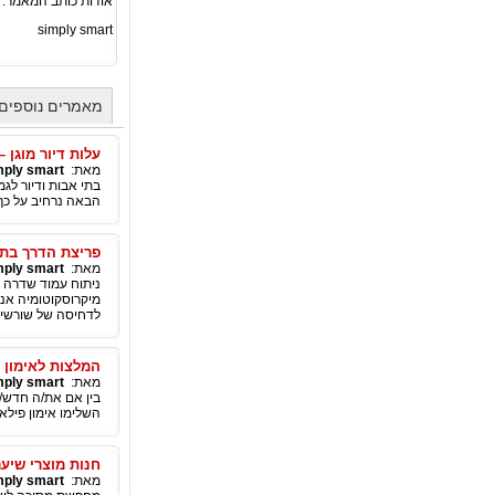
אודות כותב המאמר:
simply smart
מאמרים נוספים מאת mart
עלות דיור מוגן –
מאת:
mply smart
בתי אבות ודיור לג
הבאה נרחיב על כך
פריצת הדרך בתח
מאת:
mply smart
ניתוח עמוד שדרה זע
מיקרוסקוטומיה אנד
לדחיסה של שורשי ע
המלצות לאימון פ
מאת:
mply smart
בין אם את/ה חדש/ה
השלימו אימון פילאט
חנות מוצרי שיע
מאת:
mply smart