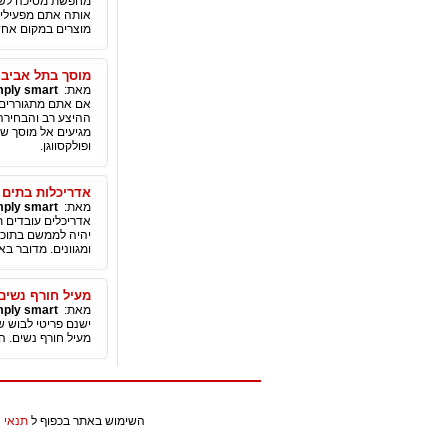
מחפשת מסיכה לשיע
אותה אתם מפעילים?
מוצרים במקום אחד
מוסך בתל אביב 
מאת:
mply smart
אם אתם מתגוררים ב
ההיצע רב והבחירה
מגיעים אל מוסך שה
ופולקסווגן.
אדריכלות בתים פ
מאת:
mply smart
אדריכלים עובדים ת
יהיה לממשם בתוכו.
ומגוונים. מדובר ב
מעיל חורף נשים
מאת:
mply smart
ישנם פריטי לבוש ש
מעיל חורף נשים. ה
השימוש באתר בכפוף ל
תנאי 