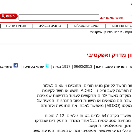
חפש מאמרים:
רים אחרונים
|
מאמרים מובילים
|
כותבים מובילים
|
הנחיות עריכה
|
וקסו - אבחון מדויק ואפקטיבי
ן מדויק ואפקטיבי
|
הפרעות קשב וריכוז
|
06/03/2013
|
1917
צפיות
|
שתף בטוויטר
|
שתף בפי
החשד לקיומן מניע הורים, מחנכים ויועצים לשלוח
ילדים לאבחון הינה הפרעת קשב וריכוז – ADHD. חשש או חשד לקיומה
 מוקדם כאשר ילדים מתקשים לעמוד בדרישות שמציבה
בה הם נמצאים או הישנות דפוס התנהגותי המעיד על
פיזור דעת. מבחן מוקסו (MOXO) מאפשר לאבחן את התופעה ולזהותה
במחקר בינלאומי, שנערך בקרב 547 ילדים בטווח גילאים 7-12 הוכיח
מבחינה סטטיסטית בכל אחד ממדדי התפקודים שנבדקו:
מון, אימפולסיביות וקשב.
 כלי מדעי שימושי, אפקטיבי ומדויק באבחון הפרעת קשב