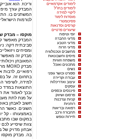
וריכוז. הוא אוביי
לימודים אקדמאיים
לימודים בחו"ל
המבדק עורך מיפו
ליקויי למידה
המשתנים בו. התו
מוסדות לימוד
לנורמות הישראליו
פסיכומטרי
קורסים וסדנאות
שיעורים פרטיים
יופי וטיפוח
מוקסו – מבדק שב
מדעי החברה
המבדק מאפשר קבל
מדעי הטבע
סביבתית דקה: נית
מדעי הרוח
ומסיחים ויזואלי
מחשבים וטכנולוגיה
מבדק זה מאפשרת מ
מיסים וחשבונאות
משפחה וזוגיות
המאובחן ויכולותיו
מתכונים ואוכל
מבדק
נשים
רפואיים, לרבות א
ספורט וכושר גופני
בתחום זה. על בסי
עבודה וקריירה
למידה, לשיפור ה
עיצוב ואדריכלות
עסקים
התוצאות במדד כמ
פיננסים וכספים
ובכך לאמוד את ה
פרסום ושיווק
על מנת לתת מענה 
קניות וצרכנות
חשוב לאבחן באופן
רוחניות
רפואה ובריאות
השונים. כאשר הת
תחבורה ורכב
באמצעותו - קל יו
תיירות ונופש
במקום שבו מתבצע
צוות שיסייע לכם 
אבחון מדויק של ב
בה. מבדק מוקסו נ