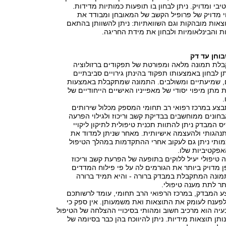
קטיבי ומדויק. ניתן לבחון בו תופעות כמותיות מדידות.
י מדויק של פרופיל הקשב של המאובחן ומבודד את
צאות מובהקות וגם השוואתיות: ניתן להשוותן בהתאם
ת והבינלאומיות ולבחון את מידת החריגה.
וחן עד דק
ת תמונה מלאה ומפורטת של תפקודים ברזולוציה
ן לבחון באמצעותו תפקוד בהינתן גירויים סביבתיים
ים, שמיעתיים ומשולבים. התמונה שמתקבלת באמצעות
תן מיפוי יסודי של מאפייניו האישיים הייחודיים של
.
 MOXO מתבצע במרכז רפואי רב תחומי המספק מכלול שירותים
בחונים ממוחשבים בבדיקת קשב וריכוז ולגילוי הפרעה
ס המבדק ניתן להתוות תכנית טיפולית לתיקון ליקויי
תנהגותי ולהעצמה אישיותית. מאחר שניתן למדוד את
ותי ניתן גם לעקוב אחרי ההתקדמות במהלך הטיפול
אפקטיביות שלו.
טיפולי יעיל ללוקים בתופעה של הפרעת קשב וריכוז
 מדויק ביותר את הגורמים לה על פי פילוח המדדים
מונה המתקבלת במבדק ברורה - והיא תמיד ברורה
תר לתת מענה טיפולי.
 המבדק, במרכז הרפואי הרב תחומי, עומד לרשותכם
לפענח לעומק את התוצאות ואת משמעותן. אין ספק כי
עיה הוא מרכיב חשוב ומהותי בסיכויי ההצלחה של הטיפול
ותן תוצאות מידיות. ניתן להיווכח בהן כבר בסיומה של