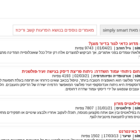
simply s
מאמרים נוספים בנושא הפרעות קשב וריכוז
 מדוע כדאי לגור בדיור מוגן?
si
|
גיל הזהב
|
01/04/21
|
9743
צפיות
מלאות עומדים בפני אתגרים, אך הביקוש למוצרים אלה רק יגדל ככל שאוכלוסיית המדינה מת
:
ום ניתוחי עמוד השדרה: ניתוח פריצת דיסק בגישה זעיר-פולשנית
si
|
אורטופדיה ופיזותרפיה
|
02/03/21
|
4193
צפיות
יר פולשני הוא האופציה הטובה ביותר, טיפול בכאב שאינו כירורגי או תרופה בעלת תופעות לוו
וסקופית היא ניתוח אנדוסקופי זעיר פולשני המאפשר הדמיה ישירה של הדיסק והעצבים. הל
צבים שנפגעו על ידי דיסקי עמוד שדרה דחוסים.
ילאטיס מזרון
si
|
פילאטיס
|
31/01/21
|
7807
צפיות
 בפילאטיס ובין אם אתה מקצוען מנוסה, תוכלו לעקוב אחריו ולבצע שינויים או תפקידים מתק
יס מזרון לתוצאות מיטביות לגוף.
ר באינטרנט
si
|
שיער
|
17/03/13
|
1502
צפיות