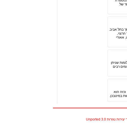
 למספרה
ר של
ך בתל אביב.
רצוי,
, אאודי
ומות שניתן
ומים רבים
וכזה הוא
ות במיטבכן.
גזרות 3.0 Unported
christian louboutin replica