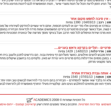
ר? מחפשים מוצרים שונים לטיפוח השיער? רוצים לרכוש את כל המוצרים החדישים ביותר
 הגיע הזמן לדעת הכול על חנות מוצרי שיער , חנות המאפשרת לכם ליהנות מהיצע גדול יות
.
- אין סיבה לחפש מקום אחר
si
|
רכב
|
04/03/13
|
1390
צפיות
מרכז או מגיעים אליו מדי יום או לעתים תכופות, אתם ודאי עשויים להזדקק לשירותיו של מוס
 קשה, אבל כאשר קובעים פרמטרים ברורים המשמשים אמות מידה לכדאיות הבחירה במוסך ה
וא מרכז שירות וטיפולים לכל סוגי הרכב אבל בעיקר מוסך מורשה של יבואנית המכוניות סיאט
רטיים - רגליים בקרקע וראש בעניים....
si
|
אדריכלות
|
14/02/13
|
1429
צפיות
חת מכבש לחצים ואילוצים, כאשר מעליהם רף ציפיות גבוה. הם נדרשים לתכנן ולעצב בית חל
 במובן מסוים אדריכלות בתים פרטיים היא יצירת יש מאין. נלקחים בה בחשבון שיקולים מתח
אתגר מקצועי מרתק.
- אותה גברת באדרת אחרת
si
|
אופנה
|
07/01/13
|
1540
צפיות
לא זה בלבד שאי אפשר להסתירם – הבחירה בהם הינה כדי להיראות לבושים טוב ויפה יותר. 
חורף הוא זמן מתאים להתלבש נעים וחם. קולקציית מעילי החורף מאפשרת לכן להראות לבוש
כל הזכויות שמורות
© 2008
CADEMICS
A
השימוש
ומדיניות הפרטיות
. התכנים באתר מופצים תחת רשיון
קראייטיב קומונס - ייחוס-איסור יצירות נ